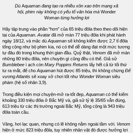
Dù
Aquaman
đang tạo ra nhiều xôn xao trên mạng xã
hội, phim này không có yếu tố văn hóa mà
Wonder
Woman
từng hưởng lợi
Hãy tập trung vào phần “hơn” của 65 triệu đôla theo theo dõi hiện
tại của
Aquaman
.
Avatar
đã mở màn 77 triệu đôla khi phát hành
ngày 18/12, và mặc dù
Aquaman
sẽ không kiếm được 2,7 tỉ đôla
tổng cộng như bộ phim kia, nó có thể dễ dàng đạt một mức tương
tự đâu đó trong khung thời gian đầu. Quỷ thật,
Venom
đã mở màn
những 80 triệu đôla, nên chuyện gì cũng đều có thể. Giả sử
Bumblebee
ì ạch còn
Mary Poppins Returns
lấy hết cả từ tối thứ
tư ra mắt, để cho
Aquaman
hút được 85 triệu, thì không chừng
Đế
vương Atlantis
sẽ xoay xở chơi tốt như
Wonder Woman
siêu
phàm (hệ số nhân 3,9).
Trong điều kiện mọi chuyện-mở ra-tốt đẹp,
Aquaman
có thể kiếm
khoảng 330 triệu đôla ở Bắc Mỹ và, giả sử tỷ lệ 35/65 vẫn đúng,
613 triệu từ các thị trường ngoài Bắc Mỹ, tổng cộng là 943 triệu
đôla toàn cầu.
Vâng, hơi lạc quan, nhưng có lẽ không nằm ngoài tầm với.
Venom
hiện ở mức 823 triệu đôla, tuy nhiên nhân vật đó được hưởng lợi