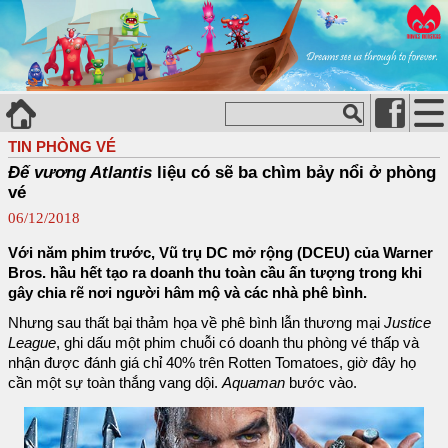
TIN PHÒNG VÉ
Đế vương Atlantis
liệu có sẽ ba chìm bảy nổi ở phòng
vé
06/12/2018
Với năm phim trước, Vũ trụ DC mở rộng (DCEU) của Warner
Bros. hầu hết tạo ra doanh thu toàn cầu ấn tượng trong khi
gây chia rẽ nơi người hâm mộ và các nhà phê bình.
Nhưng sau thất bại thảm họa về phê bình lẫn thương mại
Justice
League
, ghi dấu một phim chuỗi có doanh thu phòng vé thấp và
nhận được đánh giá chỉ 40% trên Rotten Tomatoes, giờ đây họ
cần một sự toàn thắng vang dội.
Aquaman
bước vào.