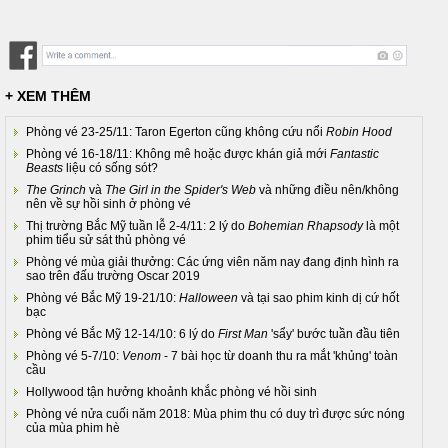
+ XEM THÊM
Phòng vé 23-25/11: Taron Egerton cũng không cứu nổi
Robin Hood
Phòng vé 16-18/11: Không mê hoặc được khán giả mới
Fantastic
Beasts
liệu có sống sót?
The Grinch
và
The Girl in the Spider's Web
và những điều nên/không
nên về sự hồi sinh ở phòng vé
Thị trường Bắc Mỹ tuần lễ 2-4/11: 2 lý do
Bohemian Rhapsody
là một
phim tiểu sử sát thủ phòng vé
Phòng vé mùa giải thưởng: Các ứng viên năm nay đang định hình ra
sao trên đấu trường Oscar 2019
Phòng vé Bắc Mỹ 19-21/10:
Halloween
và tại sao phim kinh dị cứ hốt
bạc
Phòng vé Bắc Mỹ 12-14/10: 6 lý do
First Man
'sẩy' bước tuần đầu tiên
Phòng vé 5-7/10:
Venom
- 7 bài học từ doanh thu ra mắt 'khủng' toàn
cầu
Hollywood tận hưởng khoảnh khắc phòng vé hồi sinh
Phòng vé nửa cuối năm 2018: Mùa phim thu có duy trì được sức nóng
của mùa phim hè