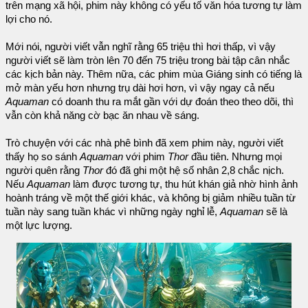
trên mạng xã hội, phim này không có yếu tố văn hóa tương tự làm
lợi cho nó.
Mới nói, người viết vẫn nghĩ rằng 65 triệu thì hơi thấp, vì vậy
người viết sẽ làm tròn lên 70 đến 75 triệu trong bài tập cân nhắc
các kịch bản này. Thêm nữa, các phim mùa Giáng sinh có tiếng là
mở màn yếu hơn nhưng trụ dài hơi hơn, vì vậy ngay cả nếu
Aquaman
có doanh thu ra mắt gần với dự đoán theo theo dõi, thì
vẫn còn khả năng cờ bạc ăn nhau về sáng.
Trò chuyện với các nhà phê bình đã xem phim này, người viết
thấy họ so sánh
Aquaman
với phim
Thor
đầu tiên. Nhưng mọi
người quên rằng
Thor
đó đã ghi một hệ số nhân 2,8 chắc nịch.
Nếu
Aquaman
làm được tương tự, thu hút khán giả nhờ hình ảnh
hoành tráng về một thế giới khác, và không bị giảm nhiều tuần từ
tuần này sang tuần khác vì những ngày nghỉ lễ,
Aquaman
sẽ là
một lực lượng.