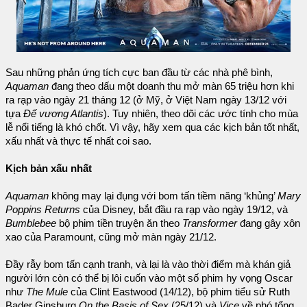
Sau những phản ứng tích cực ban đầu từ các nhà phê bình,
Aquaman
đang theo dấu một doanh thu mở màn 65 triệu hơn khi
ra rạp vào ngày 21 tháng 12 (ở Mỹ, ở Việt Nam ngày 13/12 với
tựa
Đế vương Atlantis
). Tuy nhiên, theo dõi các ước tính cho mùa
lễ nổi tiếng là khó chốt. Vì vậy, hãy xem qua các kịch bản tốt nhất,
xấu nhất và thực tế nhất coi sao.
Kịch bản xấu nhất
Aquaman
không may lại đụng với bom tấn tiềm năng ‘khủng’
Mary
Poppins Returns
của Disney, bắt đầu ra rạp vào ngày 19/12, và
Bumblebee
bộ phim tiền truyện ăn theo
Transformer
đang gây xôn
xao của Paramount, cũng mở màn ngày 21/12.
Đầy rẫy bom tấn cạnh tranh, và lại là vào thời điểm mà khán giả
người lớn còn có thể bị lôi cuốn vào một số phim hy vọng Oscar
như
The Mule
của Clint Eastwood (14/12), bộ phim tiểu sử Ruth
Bader Ginsburg
On the Basis of Sex
(25/12) và
Vice
về phó tổng