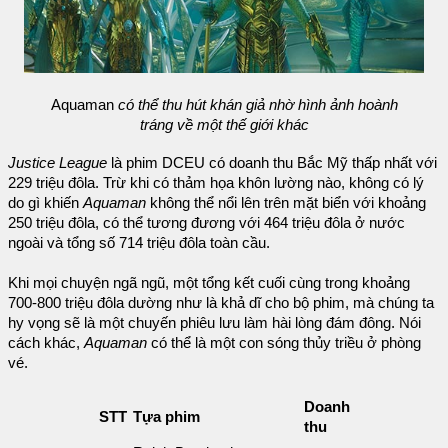
Aquaman
có thể thu hút khán giả nhờ hình ảnh hoành
tráng về một thế giới khác
Justice League
là phim DCEU có doanh thu Bắc Mỹ thấp nhất với
229 triệu đôla. Trừ khi có thảm họa khôn lường nào, không có lý
do gì khiến
Aquaman
không thể nổi lên trên mặt biển với khoảng
250 triệu đôla, có thể tương đương với 464 triệu đôla ở nước
ngoài và tổng số 714 triệu đôla toàn cầu.
Khi mọi chuyện ngã ngũ, một tổng kết cuối cùng trong khoảng
700-800 triệu đôla dường như là khả dĩ cho bộ phim, mà chúng ta
hy vọng sẽ là một chuyến phiêu lưu làm hài lòng đám đông. Nói
cách khác,
Aquaman
có thể là một con sóng thủy triều ở phòng
vé.
Doanh
STT
Tựa phim
thu