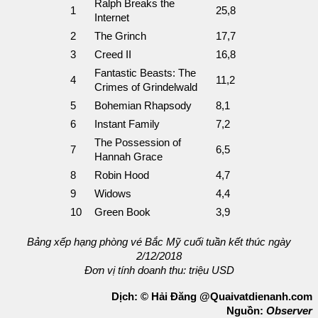
Ralph Breaks the
1
25,8
Internet
2
The Grinch
17,7
3
Creed II
16,8
Fantastic Beasts: The
4
11,2
Crimes of Grindelwald
5
Bohemian Rhapsody
8,1
6
Instant Family
7,2
The Possession of
7
6,5
Hannah Grace
8
Robin Hood
4,7
9
Widows
4,4
10
Green Book
3,9
Bảng xếp hạng phòng vé Bắc Mỹ cuối tuần kết thúc ngày
2/12/2018
Đơn vị tính doanh thu: triệu USD
Dịch: © Hải Đăng @Quaivatdienanh.com
Nguồn:
Observer