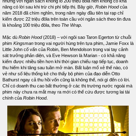
nhưng với ngân sách khổng lồ 200 triệu đôla nên không có khả
năng có lời sau khi trừ chi phí tiếp thị. Bây giờ,
Robin Hood
của
năm 2018 đã chìm nghỉm, trong năm ngày đầu tiên tại rạp chỉ
kiếm được 22 triệu đôla trên toàn cầu với ngân sách theo tin đưa
là khoảng 100 triệu đôla, theo
The Wrap
.
Mặc dù
Robin Hood
(2018) – với ngôi sao Taron Egerton từ chuỗi
phim
Kingsman
trong vai người hùng trên tựa phim, Jamie Foxx là
Little John cố vấn của Robin, Ben Mendolson trong vai tay cảnh
sát trưởng phản diện, và Eve Hewson là Marian - có khả năng
kiếm được nhiều tiền hơn khi thời gian chiếu rạp tiếp tục, doanh
thu hiếm khi tăng sau tuần mở màn. Bất luận mổ xẻ thế nào, có
vẻ như số liệu thống kê cho thấy bộ phim của đạo diễn Otto
Bathurst ngay cả thu hồi vốn cũng là không thể, nói gì đến có lời.
Chỉ có doanh thu cao bất thường ở các thị trường nước ngoài mà
phim này chưa ra mắt may ra mới có thể cứu được tương lai tài
chính của
Robin Hood
.