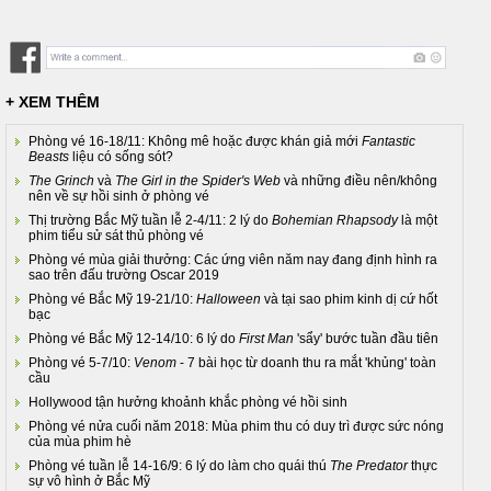
+ XEM THÊM
Phòng vé 16-18/11: Không mê hoặc được khán giả mới
Fantastic
Beasts
liệu có sống sót?
The Grinch
và
The Girl in the Spider's Web
và những điều nên/không
nên về sự hồi sinh ở phòng vé
Thị trường Bắc Mỹ tuần lễ 2-4/11: 2 lý do
Bohemian Rhapsody
là một
phim tiểu sử sát thủ phòng vé
Phòng vé mùa giải thưởng: Các ứng viên năm nay đang định hình ra
sao trên đấu trường Oscar 2019
Phòng vé Bắc Mỹ 19-21/10:
Halloween
và tại sao phim kinh dị cứ hốt
bạc
Phòng vé Bắc Mỹ 12-14/10: 6 lý do
First Man
'sẩy' bước tuần đầu tiên
Phòng vé 5-7/10:
Venom
- 7 bài học từ doanh thu ra mắt 'khủng' toàn
cầu
Hollywood tận hưởng khoảnh khắc phòng vé hồi sinh
Phòng vé nửa cuối năm 2018: Mùa phim thu có duy trì được sức nóng
của mùa phim hè
Phòng vé tuần lễ 14-16/9: 6 lý do làm cho quái thú
The Predator
thực
sự vô hình ở Bắc Mỹ