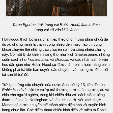
Taron Egerton, trái, trong vai Robin Hood, Jamie Foxx
trong vai cố vấn Little John
Hollywood thích bơm ra phần tiếp theo cho những phim chuỗi đã
được chứng minh là thành công nhiều đến mức nào thì cũng
khoái chuyển thể những câu chuyện sở hữu công nhiều chừng
nấy. Có một lý do khiến những thứ như kịch Shakespeare, những
cuốn sách như
Frankenstein
và
Dracula
, và các nhân vật từ văn
học dân gian như Robin Hood cứ được làm phim hoài: hãng phim
không phải trả tiền bản quyền câu chuyện, và mọi người đều biết
tài sản trí tuệ đó.
Trở lại những câu chuyện của nước Anh thế kỷ 13, tiền đề của
Robin Hood
về một kẻ cướp mã thượng cướp của người giàu và
chia cho người nghèo, trong khi chiến đấu với cảnh sát trưởng
tham nhũng của Nottingham và tán tỉnh người yêu đích thực
Marian đã được chuyển thể thành phim điện ảnh và truyền hình
hàng chục lần. Các điểm tham chiếu kinh điển về miêu tả Robin