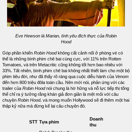
Eve Hewson là Marian, tình yêu đích thực của Robin
Hood
Góp phần khiến
Robin Hood
không cất cảnh nổi ở phòng vé có
thể là những bình phim chê bai cùng cực, với 11% trên Rotten
Tomatoes, và trên Metacritic cũng không tốt hơn bao nhiêu với
33%. Tất nhiên, bình phim chê bai không nhất thiết làm cho một bộ
phim tiêu đời, như đã thấy rõ ràng qua cuộc diễu hành của
Venom
đến hơn 800 triệu đôla toàn cầu. Nên mới nói, phản ứng với các
trailer của
Robin Hood
nói chung là hờ hững và nỗ lực tiếp thị tổng
thể chỉ ra ý tưởng rằng khán giả đơn giản là mệt mỏi với câu
chuyện
Robin Hood
, và mong muốn Hollywood sẽ đi thêm một hai
thập kỷ nữa mà đừng kể lại câu chuyện đó.
Doanh
STT
Tựa phim
thu