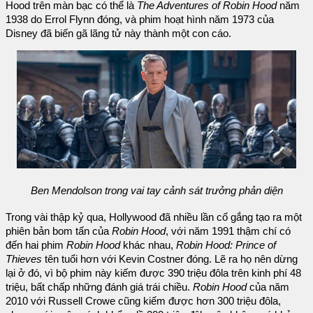
Hood trên màn bạc có thể là
The Adventures of Robin Hood
năm
1938 do Errol Flynn đóng, và phim hoạt hình năm 1973 của
Disney đã biến gã lãng tử này thành một con cáo.
Ben Mendolson trong vai tay cảnh sát trưởng phản diện
Trong vài thập kỷ qua, Hollywood đã nhiều lần cố gắng tạo ra một
phiên bản bom tấn của
Robin Hood
, với năm 1991 thậm chí có
đến hai phim
Robin Hood
khác nhau,
Robin Hood: Prince of
Thieves
tên tuổi hơn với Kevin Costner đóng. Lẽ ra họ nên dừng
lại ở đó, vì bộ phim này kiếm được 390 triệu đôla trên kinh phí 48
triệu, bất chấp những đánh giá trái chiều.
Robin Hood
của năm
2010 với Russell Crowe cũng kiếm được hơn 300 triệu đôla,