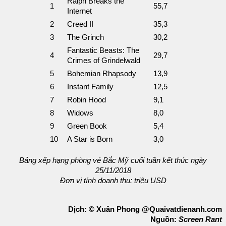
Ralph Breaks the
1
55,7
Internet
2
Creed II
35,3
3
The Grinch
30,2
Fantastic Beasts: The
4
29,7
Crimes of Grindelwald
5
Bohemian Rhapsody
13,9
6
Instant Family
12,5
7
Robin Hood
9,1
8
Widows
8,0
9
Green Book
5,4
10
A Star is Born
3,0
Bảng xếp hạng phòng vé Bắc Mỹ cuối tuần kết thúc ngày
25/11/2018
Đơn vị tính doanh thu: triệu USD
Dịch: © Xuân Phong @Quaivatdienanh.com
Nguồn:
Screen Rant