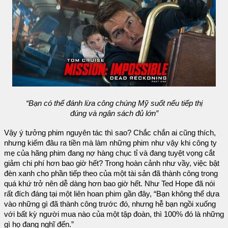
“Bạn có thể đánh lừa công chúng Mỹ suốt nếu tiếp thị
đúng và ngân sách đủ lớn”
Vậy ý tưởng phim nguyên tác thì sao? Chắc chắn ai cũng thích,
nhưng kiếm đâu ra tiền mà làm những phim như vậy khi công ty
mẹ của hãng phim đang nợ hàng chục tỉ và đang tuyệt vọng cắt
giảm chi phí hơn bao giờ hết? Trong hoàn cảnh như vầy, việc bật
đèn xanh cho phần tiếp theo của một tài sản đã thành công trong
quá khứ trở nên dễ dàng hơn bao giờ hết. Như Ted Hope đã nói
rất đích đáng tại một liên hoan phim gần đây, “Bạn không thể dựa
vào những gì đã thành công trước đó, nhưng hễ bạn ngồi xuống
với bất kỳ người mua nào của một tập đoàn, thì 100% đó là những
gì họ đang nghĩ đến.”