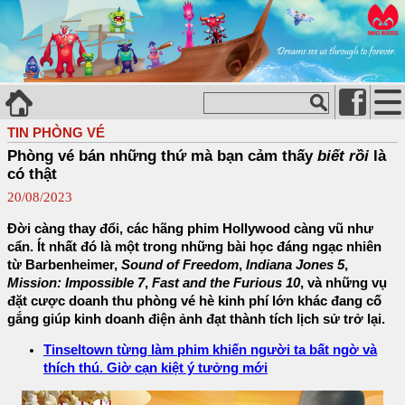
TIN PHÒNG VÉ
Phòng vé bán những thứ mà bạn cảm thấy
biết rồi
là
có thật
20/08/2023
Đời càng thay đổi, các hãng phim Hollywood càng vũ như
cẩn. Ít nhất đó là một trong những bài học đáng ngạc nhiên
từ Barbenheimer,
Sound of Freedom
,
Indiana Jones 5
,
Mission: Impossible 7
,
Fast and the Furious 10
, và những vụ
đặt cược doanh thu phòng vé hè kinh phí lớn khác đang cố
gắng giúp kinh doanh điện ảnh đạt thành tích lịch sử trở lại.
Tinseltown từng làm phim khiến người ta bất ngờ và
thích thú. Giờ cạn kiệt ý tưởng mới