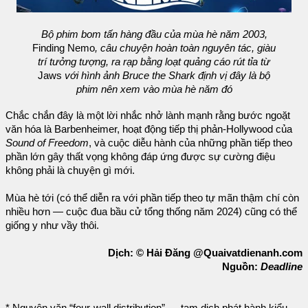
Bộ phim bom tấn hàng đầu của mùa hè năm 2003,
Finding Nemo
, câu chuyện hoàn toàn nguyên tác, giàu
trí tưởng tượng, ra rạp bằng loạt quảng cáo rút tỉa từ
Jaws
với hình ảnh Bruce the Shark định vị đây là bộ
phim nên xem vào mùa hè năm đó
Chắc chắn đây là một lời nhắc nhở lành mạnh rằng bước ngoặt
văn hóa là Barbenheimer, hoạt động tiếp thị phản-Hollywood của
Sound of Freedom
, và cuộc diễu hành của những phần tiếp theo
phần lớn gây thất vọng không đáp ứng được sự cường điệu
không phải là chuyện gì mới.
Mùa hè tới (có thể diễn ra với phần tiếp theo tự mãn thậm chí còn
nhiều hơn — cuộc đua bầu cử tổng thống năm 2024) cũng có thể
giống y như vầy thôi.
Dịch: © Hải Đăng @Quaivatdienanh.com
Nguồn:
Deadline
* Nguyên văn “four-wall distribution” — tạm dịch phát hành kiểu