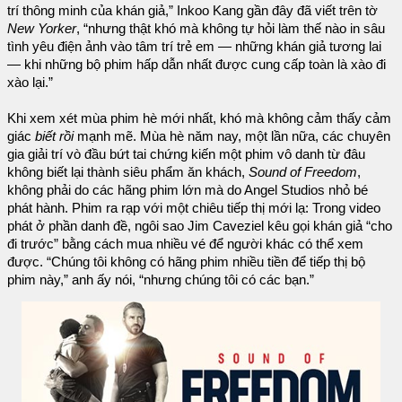
trí thông minh của khán giả,” Inkoo Kang gần đây đã viết trên tờ
New Yorker
, “nhưng thật khó mà không tự hỏi làm thế nào in sâu
tình yêu điện ảnh vào tâm trí trẻ em — những khán giả tương lai
— khi những bộ phim hấp dẫn nhất được cung cấp toàn là xào đi
xào lại.”
Khi xem xét mùa phim hè mới nhất, khó mà không cảm thấy cảm
giác
biết rồi
mạnh mẽ. Mùa hè năm nay, một lần nữa, các chuyên
gia giải trí vò đầu bứt tai chứng kiến một phim vô danh từ đâu
không biết lại thành siêu phẩm ăn khách,
Sound of Freedom
,
không phải do các hãng phim lớn mà do Angel Studios nhỏ bé
phát hành. Phim ra rạp với một chiêu tiếp thị mới lạ: Trong video
phát ở phần danh đề, ngôi sao Jim Caveziel kêu gọi khán giả “cho
đi trước” bằng cách mua nhiều vé để người khác có thể xem
được. “Chúng tôi không có hãng phim nhiều tiền để tiếp thị bộ
phim này,” anh ấy nói, “nhưng chúng tôi có các bạn.”