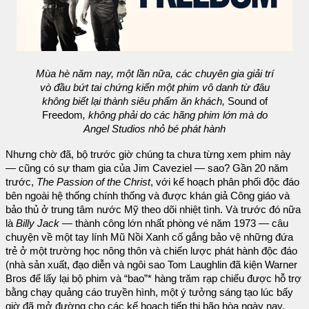
Mùa hè năm nay, một lần nữa, các chuyên gia giải trí
vò đầu bứt tai chứng kiến một phim vô danh từ đâu
không biết lại thành siêu phẩm ăn khách,
Sound of
Freedom
, không phải do các hãng phim lớn mà do
Angel Studios nhỏ bé phát hành
Nhưng chờ đã, bộ trước giờ chúng ta chưa từng xem phim này
— cũng có sự tham gia của Jim Caveziel — sao? Gần 20 năm
trước,
The Passion of the Christ
, với kế hoạch phân phối độc đáo
bên ngoài hệ thống chính thống và được khán giả Công giáo và
bảo thủ ở trung tâm nước Mỹ theo dõi nhiệt tình. Và trước đó nữa
là
Billy Jack
— thành công lớn nhất phòng vé năm 1973 — câu
chuyện về một tay lính Mũ Nồi Xanh cố gắng bảo vệ những đứa
trẻ ở một trường học nông thôn và chiến lược phát hành độc đáo
(nhà sản xuất, đạo diễn và ngôi sao Tom Laughlin đã kiện Warner
Bros để lấy lại bộ phim và “bao”* hàng trăm rạp chiếu được hỗ trợ
bằng chạy quảng cáo truyền hình, một ý tưởng sáng tạo lúc bấy
giờ đã mở đường cho các kế hoạch tiếp thị bão hòa ngày nay.