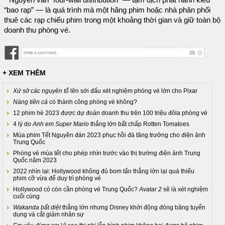
“bao rạp” — là quá trình mà một hãng phim hoặc nhà phân phối
thuê các rạp chiếu phim trong một khoảng thời gian và giữ toàn bộ
doanh thu phòng vé.
+ XEM THÊM
Xứ sở các nguyên tố
lên sới đấu xét nghiệm phòng vé lớn cho Pixar
Nàng tiên cá
có thành công phòng vé không?
12 phim hè 2023 được dự đoán doanh thu trên 100 triệu đôla phòng vé
4 lý do
Anh em Super Mario
thắng lớn bất chấp Rotten Tomatoes
Mùa phim Tết Nguyên đán 2023 phục hồi đà tăng trưởng cho điện ảnh
Trung Quốc
Phòng vé mùa tết cho phép nhìn trước vào thị trường điện ảnh Trung
Quốc năm 2023
2022 nhìn lại: Hollywood không đủ bom tấn thắng lớn lại quá thiếu
phim cỡ vừa để duy trì phòng vé
Hollywood có còn cần phòng vé Trung Quốc?
Avatar 2
sẽ là xét nghiệm
cuối cùng
Wakanda bất diệt
thắng lớn nhưng Disney khởi động đóng băng tuyển
dụng và cắt giảm nhân sự