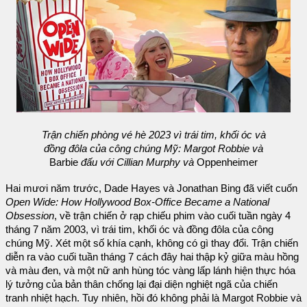
Trận chiến phòng vé hè 2023 vì trái tim, khối óc và
đồng đôla của công chúng Mỹ: Margot Robbie và
Barbie
đấu với Cillian Murphy và
Oppenheimer
Hai mươi năm trước, Dade Hayes và Jonathan Bing đã viết cuốn
Open Wide: How Hollywood Box-Office Became a National
Obsession
, về trận chiến ở rạp chiếu phim vào cuối tuần ngày 4
tháng 7 năm 2003, vì trái tim, khối óc và đồng đôla của công
chúng Mỹ. Xét một số khía cạnh, không có gì thay đổi. Trận chiến
diễn ra vào cuối tuần tháng 7 cách đây hai thập kỷ giữa màu hồng
và màu đen, và một nữ anh hùng tóc vàng lấp lánh hiện thực hóa
lý tưởng của bản thân chống lại đại diện nghiệt ngã của chiến
tranh nhiệt hạch. Tuy nhiên, hồi đó không phải là Margot Robbie và