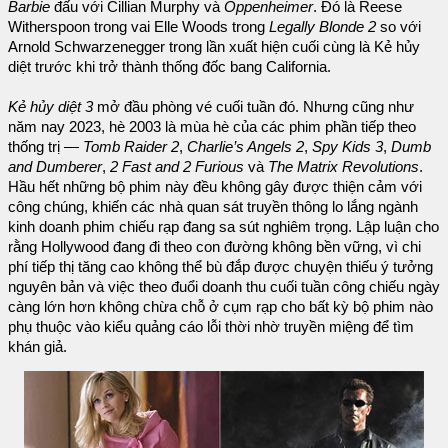
Barbie
đấu với Cillian Murphy và
Oppenheimer
. Đó là Reese
Witherspoon trong vai Elle Woods trong
Legally Blonde 2
so với
Arnold Schwarzenegger trong lần xuất hiện cuối cùng là Kẻ hủy
diệt trước khi trở thành thống đốc bang California.
Kẻ hủy diệt 3
mở đầu phòng vé cuối tuần đó. Nhưng cũng như
năm nay 2023, hè 2003 là mùa hè của các phim phần tiếp theo
thống trị —
Tomb Raider 2
,
Charlie’s Angels 2
,
Spy Kids 3
,
Dumb
and Dumberer
,
2 Fast and 2 Furious
và
The Matrix Revolutions
.
Hầu hết những bộ phim này đều không gây được thiện cảm với
công chúng, khiến các nhà quan sát truyền thông lo lắng ngành
kinh doanh phim chiếu rạp đang sa sút nghiêm trọng. Lập luận cho
rằng Hollywood đang đi theo con đường không bền vững, vì chi
phí tiếp thị tăng cao không thể bù đắp được chuyện thiếu ý tưởng
nguyên bản và việc theo đuổi doanh thu cuối tuần công chiếu ngày
càng lớn hơn không chừa chỗ ở cụm rạp cho bất kỳ bộ phim nào
phụ thuộc vào kiểu quảng cáo lỗi thời nhờ truyền miệng để tìm
khán giả.