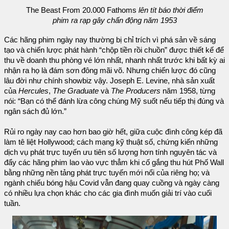
The Beast From 20.000 Fathoms
lên tít báo thời điểm
phim ra rạp gây chấn động năm 1953
Các hãng phim ngày nay thường bị chỉ trích vì phá sản về sáng
tạo và chiến lược phát hành “chộp tiền rồi chuồn” được thiết kế để
thu về doanh thu phòng vé lớn nhất, nhanh nhất trước khi bất kỳ ai
nhận ra họ là đám sơn đông mãi võ. Nhưng chiến lược đó cũng
lâu đời như chính showbiz vậy. Joseph E. Levine, nhà sản xuất
của
Hercules
,
The Graduate
và
The Producers
năm 1958, từng
nói: “Bạn có thể đánh lừa công chúng Mỹ suốt nếu tiếp thị đúng và
ngân sách đủ lớn.”
Rủi ro ngày nay cao hơn bao giờ hết, giữa cuộc đình công kép đã
làm tê liệt Hollywood; cách mạng kỹ thuật số, chứng kiến những
dịch vụ phát trực tuyến ưu tiên số lượng hơn tính nguyên tác và
đẩy các hãng phim lao vào vực thẳm khi cố gắng thu hút Phố Wall
bằng những nền tảng phát trực tuyến mới nổi của riêng họ; và
ngành chiếu bóng hậu Covid vẫn đang quay cuồng và ngày càng
có nhiều lựa chọn khác cho các gia đình muốn giải trí vào cuối
tuần.