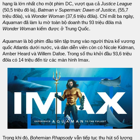
hạng là lớn nhất cho một phim DC, vượt qua cả
Justice League
(50,5 triệu đô la),
Batman v Superman: Dawn of Justice
, (55,7
triệu đôla), và
Wonder Woman
(37,6 triệu đôla). Chỉ mất ba ngày,
Aquaman
đã làm lu mờ toàn bộ doanh thu 93 triệu đôla mà
Wonder Woman
kiếm được ở Trung Quốc.
Aquaman
là bộ phim đầu tiên tập trung vào người thừa kế vương
quốc Atlantis dưới nước, và dàn diễn viên còn có Nicole Kidman,
Amber Heard và Willem Dafoe. Trong số thu khởi đầu 93,6 triệu
đôla có 14 triệu đến từ các màn hình Imax.
Trong khi đó,
Bohemian Rhapsody
vẫn tiếp tục thu hút số lượng