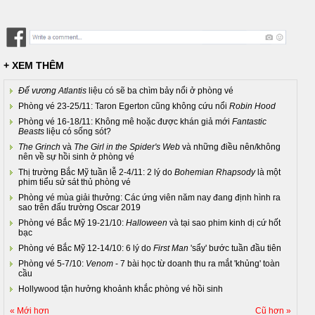
+ XEM THÊM
Đế vương Atlantis
liệu có sẽ ba chìm bảy nổi ở phòng vé
Phòng vé 23-25/11: Taron Egerton cũng không cứu nổi
Robin Hood
Phòng vé 16-18/11: Không mê hoặc được khán giả mới
Fantastic
Beasts
liệu có sống sót?
The Grinch
và
The Girl in the Spider's Web
và những điều nên/không
nên về sự hồi sinh ở phòng vé
Thị trường Bắc Mỹ tuần lễ 2-4/11: 2 lý do
Bohemian Rhapsody
là một
phim tiểu sử sát thủ phòng vé
Phòng vé mùa giải thưởng: Các ứng viên năm nay đang định hình ra
sao trên đấu trường Oscar 2019
Phòng vé Bắc Mỹ 19-21/10:
Halloween
và tại sao phim kinh dị cứ hốt
bạc
Phòng vé Bắc Mỹ 12-14/10: 6 lý do
First Man
'sẩy' bước tuần đầu tiên
Phòng vé 5-7/10:
Venom
- 7 bài học từ doanh thu ra mắt 'khủng' toàn
cầu
Hollywood tận hưởng khoảnh khắc phòng vé hồi sinh
« Mới hơn
Cũ hơn »