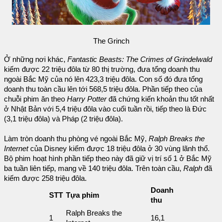
The Grinch
Ở những nơi khác,
Fantastic Beasts: The Crimes of Grindelwald
kiếm được 22 triệu đôla từ 80 thị trường, đưa tổng doanh thu
ngoài Bắc Mỹ của nó lên 423,3 triệu đôla. Con số đó đưa tổng
doanh thu toàn cầu lên tới 568,5 triệu đôla. Phần tiếp theo của
chuỗi phim ăn theo
Harry Potter
đã chứng kiến khoản thu tốt nhất
ở Nhật Bản với 5,4 triệu đôla vào cuối tuần rồi, tiếp theo là Đức
(3,1 triệu đôla) và Pháp (2 triệu đôla).
Làm tròn doanh thu phòng vé ngoài Bắc Mỹ,
Ralph Breaks the
Internet
của Disney kiếm được 18 triệu đôla ở 30 vùng lãnh thổ.
Bộ phim hoạt hình phần tiếp theo này đã giữ vị trí số 1 ở Bắc Mỹ
ba tuần liên tiếp, mang về 140 triệu đôla. Trên toàn cầu,
Ralph
đã
kiếm được 258 triệu đôla.
Doanh
STT
Tựa phim
thu
Ralph Breaks the
1
16,1