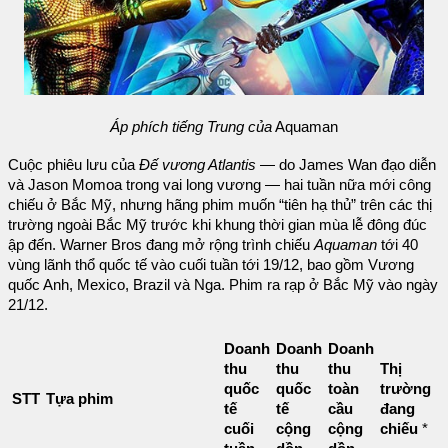
Áp phích tiếng Trung của
Aquaman
Cuộc phiêu lưu của
Đế vương Atlantis
— do James Wan đạo diễn
và Jason Momoa trong vai long vương — hai tuần nữa mới công
chiếu ở Bắc Mỹ, nhưng hãng phim muốn “tiên hạ thủ” trên các thị
trường ngoài Bắc Mỹ trước khi khung thời gian mùa lễ đông đúc
ập đến. Warner Bros đang mở rộng trình chiếu
Aquaman
tới 40
vùng lãnh thổ quốc tế vào cuối tuần tới 19/12, bao gồm Vương
quốc Anh, Mexico, Brazil và Nga. Phim ra rạp ở Bắc Mỹ vào ngày
21/12.
Doanh
Doanh
Doanh
thu
thu
thu
Thị
quốc
quốc
toàn
trường
STT
Tựa phim
tế
tế
cầu
đang
cuối
cộng
cộng
chiếu
*