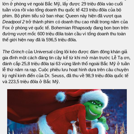
lớn ở phòng vé ngoài Bắc Mỹ, lấy được 29 triệu đôla vào cuối
tuần vừa rồi vào tổng doanh thu quốc tế 423 triệu đôla của bộ
phim. Bộ phim tiểu sử ban nhạc Queen này hiện đã vượt qua
Deadpool 2
trở thành phim có doanh thu cao nhất trong năm của
Fox ở phòng vé quốc tế. Bohemian Rhapsody đang bon bon trên
đường vượt mốc 600 triệu đôla toàn cầu vì tổng doanh thu toàn
thế giới hiện nay đã là 596,5 triệu đôla.
The Grinch
của Universal cũng lôi kéo được đám đông khán giả
gia đình một cách đáng tin cậy kể từ khi mở màn trước Lễ Tạ ơn,
đánh cắp 25,8 triệu đôla tại 63 vùng lãnh thổ ngoài Bắc Mỹ ở tuần
lễ thứ năm ra rạp. Cuộc phiêu lưu hoạt hình dựa trên câu chuyện
kỳ nghỉ kinh điển của Dr. Seuss, đã thu về 98,9 triệu đôla quốc tế
và 223,5 triệu đôla ở Bắc Mỹ.