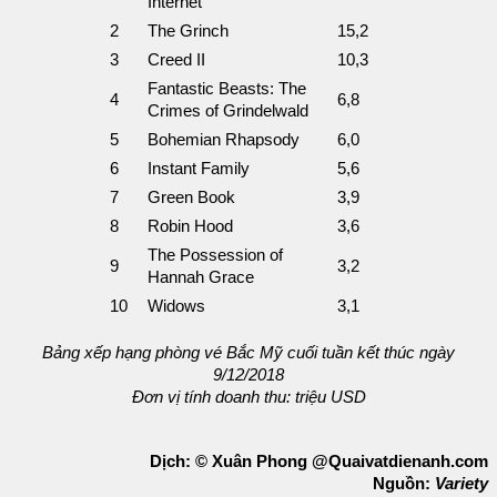
Internet
2
The Grinch
15,2
3
Creed II
10,3
Fantastic Beasts: The
4
6,8
Crimes of Grindelwald
5
Bohemian Rhapsody
6,0
6
Instant Family
5,6
7
Green Book
3,9
8
Robin Hood
3,6
The Possession of
9
3,2
Hannah Grace
10
Widows
3,1
Bảng xếp hạng phòng vé Bắc Mỹ cuối tuần kết thúc ngày
9/12/2018
Đơn vị tính doanh thu: triệu USD
Dịch: © Xuân Phong @Quaivatdienanh.com
Nguồn:
Variety