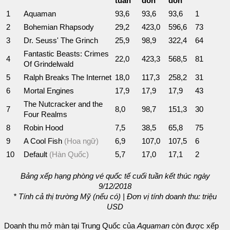
tuần
dồn
dồn
1
Aquaman
93,6
93,6
93,6
1
2
Bohemian Rhapsody
29,2
423,0
596,6
73
3
Dr. Seuss' The Grinch
25,9
98,9
322,4
64
Fantastic Beasts: Crimes
4
22,0
423,3
568,5
81
Of Grindelwald
5
Ralph Breaks The Internet
18,0
117,3
258,2
31
6
Mortal Engines
17,9
17,9
17,9
43
The Nutcracker and the
7
8,0
98,7
151,3
30
Four Realms
8
Robin Hood
7,5
38,5
65,8
75
9
A Cool Fish
(Hoa ngữ)
6,9
107,0
107,5
6
10
Default
(Hàn Quốc)
5,7
17,0
17,1
2
Bảng xếp hạng phòng vé quốc tế cuối tuần kết thúc ngày
9/12/2018
* Tính cả thị trường Mỹ (nếu có) | Đơn vị tính doanh thu: triệu
USD
Doanh thu mở màn tại Trung Quốc của
Aquaman
còn được xếp