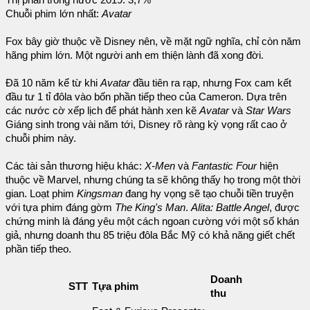
Thị phần trong nước 2019: 3,7%
Chuỗi phim lớn nhất:
Avatar
Fox bây giờ thuộc về Disney nên, về mặt ngữ nghĩa, chỉ còn năm
hãng phim lớn. Một người anh em thiện lành đã xong đời.
Đã 10 năm kể từ khi
Avatar
đầu tiên ra rạp, nhưng Fox cam kết
đầu tư 1 tỉ đôla vào bốn phần tiếp theo của Cameron. Dựa trên
các nước cờ xếp lịch để phát hành xen kẽ
Avatar
và
Star Wars
Giáng sinh trong vài năm tới, Disney rõ ràng kỳ vọng rất cao ở
chuỗi phim này.
Các tài sản thương hiệu khác:
X-Men
và
Fantastic Four
hiện
thuộc về Marvel, nhưng chúng ta sẽ không thấy họ trong một thời
gian. Loạt phim
Kingsman
đang hy vọng sẽ tạo chuỗi tiền truyện
với tựa phim đáng gờm
The King's Man
.
Alita: Battle Angel
, được
chứng minh là đáng yêu một cách ngoan cường với một số khán
giả, nhưng doanh thu 85 triệu đôla Bắc Mỹ có khả năng giết chết
phần tiếp theo.
Doanh
STT
Tựa phim
thu