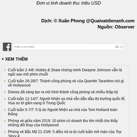
Đơn vị tính doanh thu: triệu USD
Dịch: © Xuân Phong @Quaivatdienanh.com
Nguồn:
Observer
+ XEM THÊM
Cuối tuần 2-4/8:
Hobbs & Shaw
chứng minh Dwayne Johnson vẫn là
ngôi sao mở phim chuỗi
Cuối tuần 26-28/7: Thành công phòng vé của Quentin Tarantino nói gì
về Hollywood
Disney đã sáng tạo ra mô hình thành công phòng vé nhiều thập kỷ
Cuối tuần 12-14/7:
Người Nhện xa nhà
vẫn dẫn đầu thị trường quốc tế,
Vua sư tử
gầm vang ở Trung Quốc
Cuối tuần 5-7/7: 5 lý do
Người Nhện xa nhà
của Tom Holland toàn
thắng
Phòng vé giữa năm 2019: 10 phim có doanh thu lớn nhất cho thấy
những đổi thay của Hollywood
Phòng vé Bắc Mỹ 21-23/6: 5 điều rút ra từ cuối tuần mở màn của
Toy
Story 4