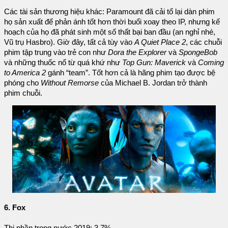
Các tài sản thương hiệu khác: Paramount đã cải tổ lại dàn phim
họ sản xuất để phản ánh tốt hơn thời buổi xoay theo IP, nhưng kế
hoạch của họ đã phát sinh một số thất bại ban đầu (an nghỉ nhé,
Vũ trụ Hasbro). Giờ đây, tất cả tùy vào
A Quiet Place 2
, các chuỗi
phim tập trung vào trẻ con như
Dora the Explorer
và
SpongeBob
và những thuốc nổ từ quá khứ như
Top Gun: Maverick
và
Coming
to America 2
gánh “team”. Tốt hơn cả là hãng phim tạo được bệ
phóng cho
Without Remorse
của Michael B. Jordan trở thành
phim chuỗi.
6. Fox