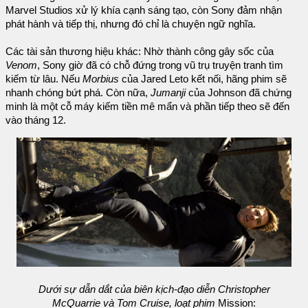
Marvel Studios xử lý khía cạnh sáng tạo, còn Sony đảm nhận
phát hành và tiếp thị, nhưng đó chỉ là chuyện ngữ nghĩa.
Các tài sản thương hiệu khác: Nhờ thành công gây sốc của
Venom
, Sony giờ đã có chỗ đứng trong vũ trụ truyện tranh tìm
kiếm từ lâu. Nếu
Morbius
của Jared Leto kết nối, hãng phim sẽ
nhanh chóng bứt phá. Còn nữa,
Jumanji
của Johnson đã chứng
minh là một cỗ máy kiếm tiền mê mẩn và phần tiếp theo sẽ đến
vào tháng 12.
Dưới sự dẫn dắt của biên kịch-đạo diễn Christopher
McQuarrie và Tom Cruise, loạt phim
Mission: