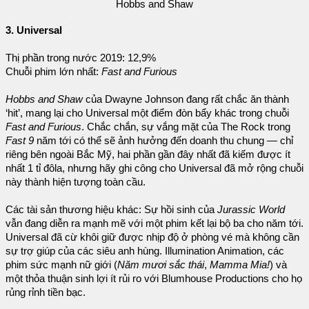
Hobbs and Shaw
3. Universal
Thị phần trong nước 2019: 12,9%
Chuỗi phim lớn nhất:
Fast and Furious
Hobbs and Shaw
của Dwayne Johnson đang rất chắc ăn thành
‘hit’, mang lại cho Universal một điểm đòn bẩy khác trong chuỗi
Fast and Furious
. Chắc chắn, sự vắng mặt của The Rock trong
Fast 9
năm tới có thể sẽ ảnh hưởng đến doanh thu chung — chỉ
riêng bên ngoài Bắc Mỹ, hai phần gần đây nhất đã kiếm được ít
nhất 1 tỉ đôla, nhưng hãy ghi công cho Universal đã mở rộng chuỗi
này thành hiện tượng toàn cầu.
Các tài sản thương hiệu khác: Sự hồi sinh của
Jurassic World
vẫn đang diễn ra mạnh mẽ với một phim kết lại bộ ba cho năm tới.
Universal đã cừ khôi giữ được nhịp độ ở phòng vé mà không cần
sự trợ giúp của các siêu anh hùng. Illumination Animation, các
phim sức mạnh nữ giới (
Năm mươi sắc thái
,
Mamma Mia!
) và
một thỏa thuận sinh lợi ít rủi ro với Blumhouse Productions cho họ
rủng rỉnh tiền bạc.