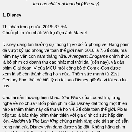
thu cao nhất mọi thời đại (đến nay)
1. Disney
Thị phần trong nước 2019: 37,9%
Chuỗi phim lớn nhất: Vũ trụ điện ảnh Marvel
Disney đang tận hưởng sự thống trị vô đối ở phòng vé. Hãng phim
đã vượt kỷ lục phòng vé toàn thế giới năm 2016 là 7,6 tỉ đôla, mà
năm nay vẫn còn năm tháng nữa.
Avengers: Endgame
chính thức
là bộ phim có doanh thu cao nhất mọi thời đại (đến nay), và dàn
phim Giai đoạn IV của MCU mới công bố ở Comic-Con được
xem là sẽ còn thành công hơn nữa. Thêm sức mạnh từ 21st
Century Fox, thật dễ biết lý do tại sao Disney giữ địa vị tối cao lúc
này.
Các tài sản thương hiệu khác:
Star Wars
của Lucasfilm, từng
nghe về nó chưa? Bốn phần phim của Disney đặt trong một thiên
hà xa thăm thẳm này đã thu về hơn 4,5 tỉ đôla toàn thế giới. Pixar
tiếp tục là bậc thầy phim thân thiện với gia đình có sức hấp dẫn
lớn.
Aladdin
và
The Lion King
chứng minh rằng các tài sản có sẵn
trong nhà của Disney vẫn đang được sắp đặt. Không hãng phim