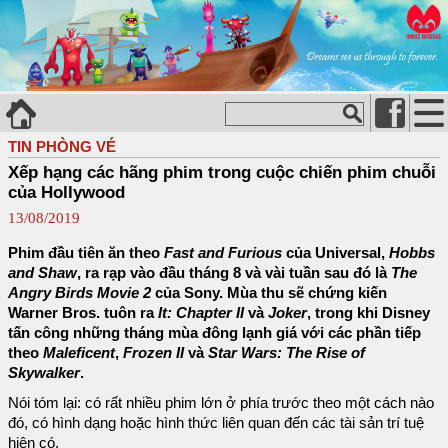
TIN PHÒNG VÉ
Xếp hạng các hãng phim trong cuộc chiến phim chuỗi
của Hollywood
13/08/2019
Phim đầu tiên ăn theo
Fast and Furious
của Universal,
Hobbs
and Shaw
, ra rạp vào đầu tháng 8 và vài tuần sau đó là
The
Angry Birds Movie 2
của Sony. Mùa thu sẽ chứng kiến
Warner Bros. tuôn ra
It: Chapter II
và
Joker
, trong khi Disney
tấn công những tháng mùa đông lạnh giá với các phần tiếp
theo
Maleficent
,
Frozen II
và
Star Wars: The Rise of
Skywalker
.
Nói tóm lại: có rất nhiều phim lớn ở phía trước theo một cách nào
đó, có hình dạng hoặc hình thức liên quan đến các tài sản trí tuệ
hiện có.