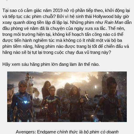
Tại sao có cảm giác năm 2019 nở rộ phần tiếp theo, khởi động lại
và tiếp tục các phim chuỗi? Bởi vì hệ sinh thái Hollywood bây giờ
xoay quanh dòng tiền lặp đi lặp lại. Những phim như
Rain Man
dẫn
đầu phòng vé năm đã là chuyện của ngày xưa xa lắc. Thế nên,
trong môi trường hiện tại, không kế hoạch tấn công nào có thể
được tiến hành nghiêm túc mà không có ít nhất một vài bộ ba
phim tiềm năng, hãng phim nào được trang bị tốt để chiến đấu và
hãng nào sẽ bị tụt lại trong cuộc chạy đua vũ trang này?
Hãy xem sáu hãng phim lớn đang làm ăn thế nào.
Avengers: Endgame
chính thức là bộ phim có doanh