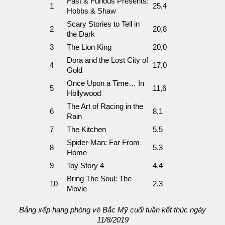
Fast & Furious Presents:
1
25,4
Hobbs & Shaw
Scary Stories to Tell in
2
20,8
the Dark
3
The Lion King
20,0
Dora and the Lost City of
4
17,0
Gold
Once Upon a Time… In
5
11,6
Hollywood
The Art of Racing in the
6
8,1
Rain
7
The Kitchen
5,5
Spider-Man: Far From
8
5,3
Home
9
Toy Story 4
4,4
Bring The Soul: The
10
2,3
Movie
Bảng xếp hạng phòng vé Bắc Mỹ cuối tuần kết thúc ngày
11/8/2019