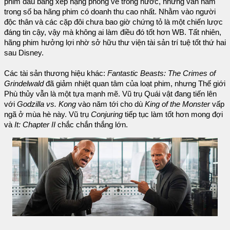
phim đầu bảng xếp hạng phòng vé trong nước, nhưng vẫn nằm
trong số ba hãng phim có doanh thu cao nhất. Nhằm vào người
độc thân và các cặp đôi chưa bao giờ chứng tỏ là một chiến lược
đáng tin cậy, vậy mà không ai làm điều đó tốt hơn WB. Tất nhiên,
hãng phim hưởng lợi nhờ sở hữu thư viện tài sản trí tuệ tốt thứ hai
sau Disney.
Các tài sản thương hiệu khác:
Fantastic Beasts: The Crimes of
Grindelwald
đã giảm nhiệt quan tâm của loạt phim, nhưng Thế giới
Phù thủy vẫn là một tựa mạnh mẽ. Vũ trụ Quái vật đang tiến lên
với
Godzilla vs. Kong
vào năm tới cho dù
King of the Monster
vấp
ngã ở mùa hè này. Vũ trụ
Conjuring
tiếp tục làm tốt hơn mong đợi
và
It: Chapter II
chắc chắn thắng lớn.