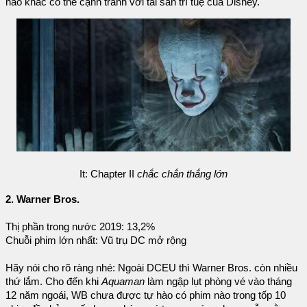
nào khác có thể cạnh tranh với tài sản trí tuệ của Disney.
It: Chapter II
chắc chắn thắng lớn
2. Warner Bros.
Thị phần trong nước 2019: 13,2%
Chuỗi phim lớn nhất: Vũ trụ DC mở rộng
Hãy nói cho rõ ràng nhé: Ngoài DCEU thì Warner Bros. còn nhiều
thứ lắm. Cho đến khi
Aquaman
làm ngập lụt phòng vé vào tháng
12 năm ngoái, WB chưa được tự hào có phim nào trong tốp 10