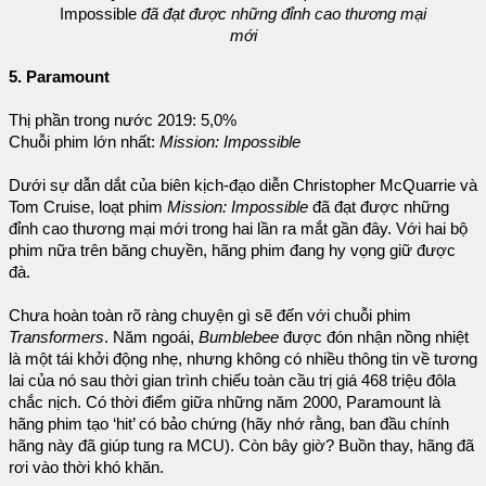
Impossible
đã đạt được những đỉnh cao thương mại
mới
5. Paramount
Thị phần trong nước 2019: 5,0%
Chuỗi phim lớn nhất:
Mission: Impossible
Dưới sự dẫn dắt của biên kịch-đạo diễn Christopher McQuarrie và
Tom Cruise, loạt phim
Mission: Impossible
đã đạt được những
đỉnh cao thương mại mới trong hai lần ra mắt gần đây. Với hai bộ
phim nữa trên băng chuyền, hãng phim đang hy vọng giữ được
đà.
Chưa hoàn toàn rõ ràng chuyện gì sẽ đến với chuỗi phim
Transformers
. Năm ngoái,
Bumblebee
được đón nhận nồng nhiệt
là một tái khởi động nhẹ, nhưng không có nhiều thông tin về tương
lai của nó sau thời gian trình chiếu toàn cầu trị giá 468 triệu đôla
chắc nịch. Có thời điểm giữa những năm 2000, Paramount là
hãng phim tạo ‘hit’ có bảo chứng (hãy nhớ rằng, ban đầu chính
hãng này đã giúp tung ra MCU). Còn bây giờ? Buồn thay, hãng đã
rơi vào thời khó khăn.