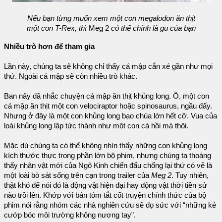
Nếu bạn từng muốn xem một con megalodon ăn thịt
một con T-Rex, thì
Meg 2
có thể chính là gu của bạn
Nhiều trò hơn để tham gia
Lần này, chúng ta sẽ không chỉ thấy cá mập cắn xé gần như mọi
thứ. Ngoài cá mập sẽ còn nhiều trò khác.
Ban nãy đã nhắc chuyện cá mập ăn thịt khủng long. Ồ, một con
cá mập ăn thịt một con velociraptor hoặc spinosaurus, ngầu đấy.
Nhưng ở đây là một con khủng long bạo chúa lớn hết cỡ. Vua của
loài khủng long lập tức thành như một con cá hồi mà thôi.
Mặc dù chúng ta có thể không nhìn thấy những con khủng long
kích thước thực trong phần lớn bộ phim, nhưng chúng ta thoáng
thấy nhân vật mới của Ngô Kinh chiến đấu chống lại thứ có vẻ là
một loài bò sát sống trên cạn trong trailer của
Meg 2
. Tuy nhiên,
thật khó để nói đó là động vật hiện đại hay động vật thời tiền sử
nào trồi lên. Khớp với bản tóm tắt cốt truyện chính thức của bộ
phim nói rằng nhóm các nhà nghiên cứu sẽ đọ sức với “những kẻ
cướp bóc môi trường không nương tay”.