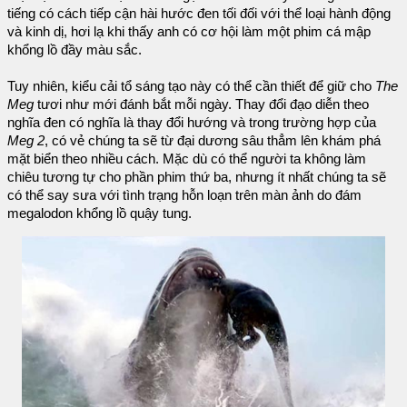
tiếng có cách tiếp cận hài hước đen tối đối với thể loại hành động
và kinh dị, hơi lạ khi thấy anh có cơ hội làm một phim cá mập
khổng lồ đầy màu sắc.
Tuy nhiên, kiểu cải tổ sáng tạo này có thể cần thiết để giữ cho
The
Meg
tươi như mới đánh bắt mỗi ngày. Thay đổi đạo diễn theo
nghĩa đen có nghĩa là thay đổi hướng và trong trường hợp của
Meg 2
, có vẻ chúng ta sẽ từ đại dương sâu thẳm lên khám phá
mặt biển theo nhiều cách. Mặc dù có thể người ta không làm
chiêu tương tự cho phần phim thứ ba, nhưng ít nhất chúng ta sẽ
có thể say sưa với tình trạng hỗn loạn trên màn ảnh do đám
megalodon khổng lồ quậy tung.