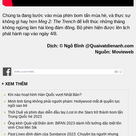
Chúng ta đang bước vào mùa phim bom tấn mùa hè, và thực sự
không gì hay hơn
Meg 2: The Trench
để kết thúc những tháng
không ngừng làm hài lòng đám đông. Bộ phim hiện được lên lịch
phát hành rạp vào ngày 4/8.
Dịch: © Ngô Bình @Quaivatdienanh.com
Nguồn: Movieweb
+ XEM THÊM
Khi nào hoạt hình Hàn Quốc vượt Nhật Bản?
Minh tinh từng không phải người phàm: Hollywood mất đi quyền lực
ngôi sao trẻ
Thôi Duệ và phim đạo diễn đầu tay
Lost in the Stars
trở thành bom tấn
Trung Quốc hè 2023
Ống kính Quái vật Điện ảnh: BIFAN 2023 dành hồi tưởng đặc biệt tôn
vinh Choi Min Sik
Past Lives
đình đám của Sundance 2023: Chuyện ba người nhưng