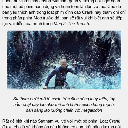
Luôn thú vị khi thấy Jason Statham gánh ý tưởng hơi ngớ ngẩn
cho một bộ phim hành động và hoàn toàn lăn lộn với nó. Cho dù
bạn yêu thích anh trong loạt phim đỉnh cao Crank hay thậm chí chỉ
trong phần phim
Meg
trước đó, bạn sẽ rất vui khi biết anh sẽ tiếp
tục vai diễn của mình trong
Meg 2: The Trench
.
Statham cưỡi mô tô nước trên đỉnh sóng thủy triều, tay
nắm chặt cây lao như thể anh là Poseidon hùng mạnh,
sẵn sàng lao xuống chiến với megalodon
Rất dễ biết khi nào Statham vui vẻ với một bộ phim. Loạt
Crank
được cho là sẽ không ổn nếu không có cam kết năng lượng dồi