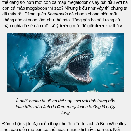
thể đáng sợ hơn một con cá mập megalodon? Vậy bắt đầu với ba
con cá mập megalodon thì sao? Nhưng kiểu như vậy thì chúng ta
đã thấy rồi. Đừng quên
Sharknado
đã nhanh chóng biến mất
không còn ai quan tâm như thế nào. Tăng gấp ba số lượng cá
mập nghĩa là sẽ cần một số ý tưởng mới để giữ được sự thú vị.
Ít nhất chúng ta sẽ có thể say sưa với tình trạng hỗn
loạn trên màn ảnh do đám megalodon khổng lồ quậy
tung
Đảm nhận vị trí đạo diễn thay cho Jon Turteltaub là Ben Wheatley,
một đạo diễn mà bạn có thể ngạc nhiên khi thấy tham gia. Nổi