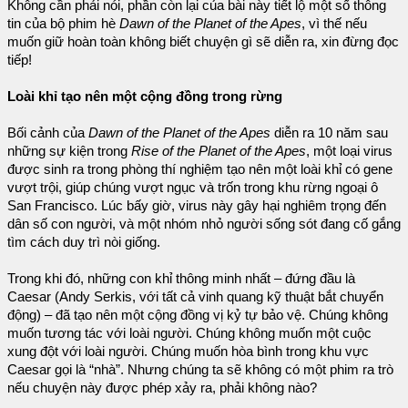
Không cần phải nói, phần còn lại của bài này tiết lộ một số thông
tin của bộ phim hè
Dawn of the Planet of the Apes
, vì thế nếu
muốn giữ hoàn toàn không biết chuyện gì sẽ diễn ra, xin đừng đọc
tiếp!
Loài khỉ tạo nên một cộng đồng trong rừng
Bối cảnh của
Dawn of the Planet of the Apes
diễn ra 10 năm sau
những sự kiện trong
Rise of the Planet of the Apes
, một loại virus
được sinh ra trong phòng thí nghiệm tạo nên một loài khỉ có gene
vượt trội, giúp chúng vượt ngục và trốn trong khu rừng ngoại ô
San Francisco. Lúc bấy giờ, virus này gây hại nghiêm trọng đến
dân số con người, và một nhóm nhỏ người sống sót đang cố gắng
tìm cách duy trì nòi giống.
Trong khi đó, những con khỉ thông minh nhất – đứng đầu là
Caesar (Andy Serkis, với tất cả vinh quang kỹ thuật bắt chuyển
động) – đã tạo nên một cộng đồng vị kỷ tự bảo vệ. Chúng không
muốn tương tác với loài người. Chúng không muốn một cuộc
xung đột với loài người. Chúng muốn hòa bình trong khu vực
Caesar gọi là “nhà”. Nhưng chúng ta sẽ không có một phim ra trò
nếu chuyện này được phép xảy ra, phải không nào?