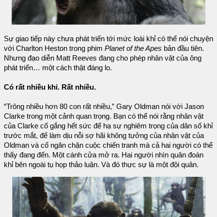
Sự giao tiếp này chưa phát triển tới mức loài khỉ có thể nói chuyện
với Charlton Heston trong phim
Planet of the Apes
bản đầu tiên.
Nhưng đạo diễn Matt Reeves đang cho phép nhân vật của ông
phát triển… một cách thật đáng lo.
Có rất nhiều khỉ. Rất nhiều.
“Trông nhiều hơn 80 con rất nhiều,” Gary Oldman nói với Jason
Clarke trong một cảnh quan trọng. Bạn có thể nói rằng nhân vật
của Clarke cố gắng hết sức để hạ sự nghiêm trọng của dân số khỉ
trước mắt, để làm dịu nỗi sợ hãi không tưởng của nhân vật của
Oldman và cố ngăn chặn cuộc chiến tranh mà cả hai người có thể
thấy đang đến. Một cánh cửa mở ra. Hai người nhìn quân đoàn
khỉ bên ngoài tụ họp thảo luận. Và đó thực sự là một đội quân.