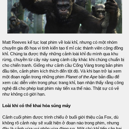
Matt Reeves kế tục loạt phim về loài khỉ, nhưng có một nhóm
chuyên gia đồ họa vi tính kiến tạo tỉ mỉ các thành viên cộng đồng
khỉ. Chúng ta được thấy những cảnh loài khỉ đu mình qua khu
rừng, chuyền từ cây này sang cành cây khác khi chúng chuẩn bị
cho chiến tranh. Giống như cảnh cầu Cổng Vàng trong bản phim
đầu tiên, cảnh phim kích thích đến tột độ. Và khi bạn trở lại xem
một đoạn ngắn trong những phim
Planet of the Ape
bản đầu để
xem các diễn viên trong phục trang khỉ, bạn nhận thấy rằng công
nghệ đã cho phép loạt phim này tiến xa thế nào. Thật sự có vẻ
như không có giới hạn.
Loài khỉ có thể khai hỏa súng máy
Cảnh cuối phim được trình chiếu ở buối giới thiệu của Fox, dù
không rõ cảnh này sẽ xuất hiện ở đoạn nào trong phim, nhưng
đây là cảnh vừa vui nhộn vừa đáng sợ. Một chú khỉ tiếp cận hai