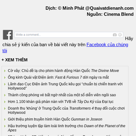
Dịch: © Minh Phát @Quaivatdienanh.com
Nguồn: Cinema Blend
Hãy
chia sẻ ý kiến của bạn về bài viết này trên
Facebook của chúng
tôi
+ XEM THÊM
Cờ vây: Chủ đề lạ cho phim hành động Hàn Quốc
The Divine Move
Ống kính Quái vật Điện ảnh:
Fast & Furious 7
dời ngày ra mắt
Lãnh đạo Cục Điện ảnh Trung Quốc kêu gọi “chuẩn bị chiến tranh với
Hollywood”
Thành công phòng vé bất ngờ nhất của một số diễn viên ngôi sao
Hơn 1.100 khán giả phàn nàn với TVB về
Tây Du Ký
của Đại lục
Doanh thu 'khủng' ở Trung Quốc của
Transformers 4
thay đổi cuộc chơi
Hollywood
Giới thiệu phim truyền hình Hàn Quốc
Gunman in Joseon
Hậu trường luyện tập làm loài linh trưởng cho
Dawn of the Planet of the
Apes