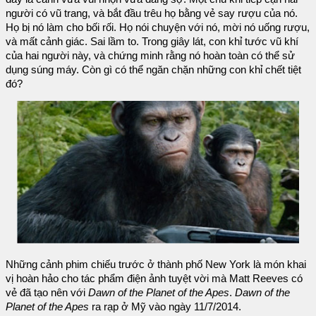
người có vũ trang, và bắt đầu trêu họ bằng vẻ say rượu của nó.
Họ bị nó làm cho bối rối. Họ nói chuyện với nó, mời nó uống rượu,
và mất cảnh giác. Sai lầm to. Trong giây lát, con khỉ tước vũ khí
của hai người này, và chứng minh rằng nó hoàn toàn có thể sử
dụng súng máy. Còn gì có thể ngăn chặn những con khỉ chết tiệt
đó?
Những cảnh phim chiếu trước ở thành phố New York là món khai
vị hoàn hảo cho tác phẩm điện ảnh tuyệt vời mà Matt Reeves có
vẻ đã tạo nên với
Dawn of the Planet of the Apes
.
Dawn of the
Planet of the Apes
ra rạp ở Mỹ vào ngày 11/7/2014.