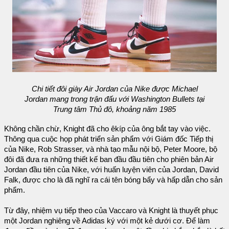
Chi tiết đôi giày Air Jordan của Nike được Michael
Jordan mang trong trận đấu với Washington Bullets tại
Trung tâm Thủ đô, khoảng năm 1985
Không chần chừ, Knight đã cho êkíp của ông bắt tay vào việc.
Thông qua cuộc họp phát triển sản phẩm với Giám đốc Tiếp thị
của Nike, Rob Strasser, và nhà tạo mẫu nội bộ, Peter Moore, bộ
đôi đã đưa ra những thiết kế ban đầu đầu tiên cho phiên bản Air
Jordan đầu tiên của Nike, với huấn luyện viên của Jordan, David
Falk, được cho là đã nghĩ ra cái tên bóng bẩy và hấp dẫn cho sản
phẩm.
Từ đây, nhiệm vụ tiếp theo của Vaccaro và Knight là thuyết phục
một Jordan nghiêng về Adidas ký với một kẻ dưới cơ. Để làm