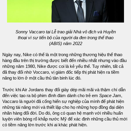
Sonny Vaccaro tại Lễ trao giải Nhà vô địch và Huyền
thoại vì sự tiến bộ của người da đen trong thể thao
(ABIS) năm 2022
Ngày nay, Nike có thể là một trong những thương hiệu thể thao
hàng đầu trên thị trường được biết đến nhiều nhất nhưng vào đầu
những năm 1980, Nike được coi là kẻ yếu thế. Tuy nhiên, tất cả
đã thay đổi nhờ Voccaro, vị giám đốc tiếp thị phát hiện ra tiềm
năng to lớn ở một cầu thủ tân binh lúc đó.
Trước khi Air Jordans thay đổi giày dép mãi mãi và thậm chí dẫn
đến việc tạo ra bộ phim đình đám dành cho trẻ em
Space Jam
,
Vaccaro là người đã cống hiến sự nghiệp của mình để phát hiện
những tài năng mới và thiết lập cho họ những hợp đồng đại diện
nhãn hàng đổi đời. Do đó, ông có quan hệ mạnh với nhiều huấn
luyện viên bóng rổ khắp nước Mỹ để xác định những cầu thủ mới
có tiềm năng lớn trước khi ai khác phát hiện.