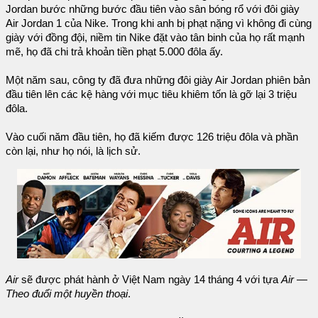
Jordan bước những bước đầu tiên vào sân bóng rổ với đôi giày
Air Jordan 1 của Nike. Trong khi anh bị phạt nặng vì không đi cùng
giày với đồng đội, niềm tin Nike đặt vào tân binh của họ rất mạnh
mẽ, họ đã chi trả khoản tiền phạt 5.000 đôla ấy.
Một năm sau, công ty đã đưa những đôi giày Air Jordan phiên bản
đầu tiên lên các kệ hàng với mục tiêu khiêm tốn là gỡ lại 3 triệu
đôla.
Vào cuối năm đầu tiên, họ đã kiếm được 126 triệu đôla và phần
còn lại, như họ nói, là lịch sử.
Air
sẽ được phát hành ở Việt Nam ngày 14 tháng 4 với tựa
Air —
Theo đuổi một huyền thoại
.