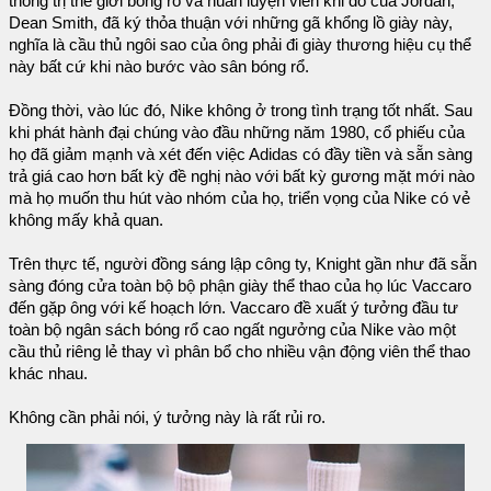
thống trị thế giới bóng rổ và huấn luyện viên khi đó của Jordan,
Dean Smith, đã ký thỏa thuận với những gã khổng lồ giày này,
nghĩa là cầu thủ ngôi sao của ông phải đi giày thương hiệu cụ thể
này bất cứ khi nào bước vào sân bóng rổ.
Đồng thời, vào lúc đó, Nike không ở trong tình trạng tốt nhất. Sau
khi phát hành đại chúng vào đầu những năm 1980, cổ phiếu của
họ đã giảm mạnh và xét đến việc Adidas có đầy tiền và sẵn sàng
trả giá cao hơn bất kỳ đề nghị nào với bất kỳ gương mặt mới nào
mà họ muốn thu hút vào nhóm của họ, triển vọng của Nike có vẻ
không mấy khả quan.
Trên thực tế, người đồng sáng lập công ty, Knight gần như đã sẵn
sàng đóng cửa toàn bộ bộ phận giày thể thao của họ lúc Vaccaro
đến gặp ông với kế hoạch lớn. Vaccaro đề xuất ý tưởng đầu tư
toàn bộ ngân sách bóng rổ cao ngất ngưởng của Nike vào một
cầu thủ riêng lẻ thay vì phân bổ cho nhiều vận động viên thể thao
khác nhau.
Không cần phải nói, ý tưởng này là rất rủi ro.