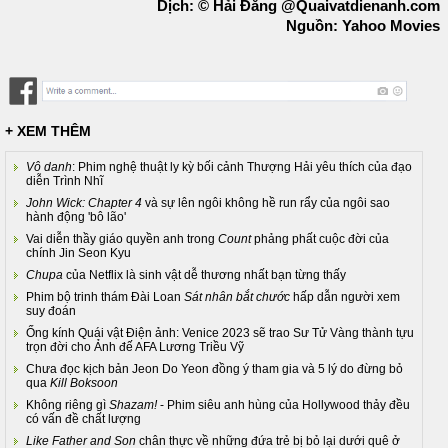
Dịch: © Hải Đăng @Quaivatdienanh.com
Nguồn: Yahoo Movies
+ XEM THÊM
Vô danh
: Phim nghệ thuật ly kỳ bối cảnh Thượng Hải yêu thích của đạo
diễn Trình Nhĩ
John Wick: Chapter 4
và sự lên ngôi không hề run rẩy của ngôi sao
hành động 'bô lão'
Vai diễn thầy giáo quyền anh trong
Count
phảng phất cuộc đời của
chính Jin Seon Kyu
Chupa
của Netflix là sinh vật dễ thương nhất bạn từng thấy
Phim bộ trinh thám Đài Loan
Sát nhân bắt chước
hấp dẫn người xem
suy đoán
​Ống kính Quái vật Điện ảnh: Venice 2023 sẽ trao Sư Tử Vàng thành tựu
trọn đời cho Ảnh đế AFA Lương Triều Vỹ
Chưa đọc kịch bản Jeon Do Yeon đồng ý tham gia và 5 lý do đừng bỏ
qua
Kill Boksoon
Không riêng gì
Shazam!
- Phim siêu anh hùng của Hollywood thảy đều
có vấn đề chất lượng
Like Father and Son
chân thực về những đứa trẻ bị bỏ lại dưới quê ở