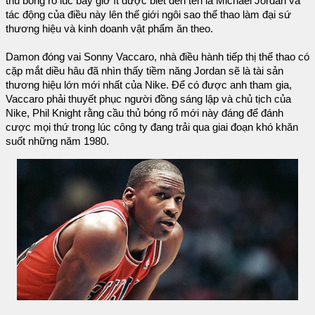
thủ bóng rổ lúc bấy giờ ít được biết đến tên là Michael Jordan và
tác động của điều này lên thế giới ngôi sao thể thao làm đại sứ
thương hiệu và kinh doanh vật phẩm ăn theo.
Damon đóng vai Sonny Vaccaro, nhà điều hành tiếp thị thể thao có
cặp mắt diều hâu đã nhìn thấy tiềm năng Jordan sẽ là tài sản
thương hiệu lớn mới nhất của Nike. Để có được anh tham gia,
Vaccaro phải thuyết phục người đồng sáng lập và chủ tịch của
Nike, Phil Knight rằng cầu thủ bóng rổ mới này đáng để đánh
cược mọi thứ trong lúc công ty đang trải qua giai đoạn khó khăn
suốt những năm 1980.