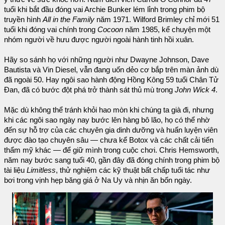
tuổi khi bắt đầu đóng vai Archie Bunker lém lỉnh trong phim bộ
truyền hình
All in the Family
năm 1971. Wilford Brimley chỉ mới 51
tuổi khi đóng vai chính trong
Cocoon
năm 1985, kể chuyện một
nhóm người về hưu được người ngoài hành tinh hồi xuân.
Hãy so sánh họ với những người như Dwayne Johnson, Dave
Bautista và Vin Diesel, vẫn đang uốn dẻo cơ bắp trên màn ảnh dù
đã ngoài 50. Hay ngôi sao hành động Hồng Kông 59 tuổi Chân Tử
Đan, đã có bước đột phá trở thành sát thủ mù trong
John Wick 4
.
Mặc dù không thể tránh khỏi hao mòn khi chúng ta già đi, nhưng
khi các ngôi sao ngày nay bước lên hàng bô lão, họ có thể nhờ
đến sự hỗ trợ của các chuyên gia dinh dưỡng và huấn luyện viên
được đào tạo chuyên sâu — chưa kể Botox và các chất cải tiến
thẩm mỹ khác — để giữ mình trong cuộc chơi. Chris Hemsworth,
năm nay bước sang tuổi 40, gần đây đã đóng chính trong phim bộ
tài liệu
Limitless
, thử nghiệm các kỹ thuật bất chấp tuổi tác như
bơi trong vịnh hẹp băng giá ở Na Uy và nhịn ăn bốn ngày.