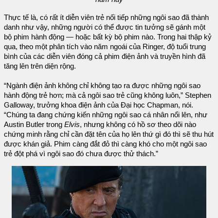
Thực tế là, có rất ít diễn viên trẻ nối tiếp những ngôi sao đã thành
danh như vậy, những người có thể được tin tưởng sẽ gánh một
bộ phim hành động — hoặc bất kỳ bộ phim nào. Trong hai thập kỷ
qua, theo một phân tích vào năm ngoái của Ringer, độ tuổi trung
bình của các diễn viên đóng cả phim điện ảnh và truyền hình đã
tăng lên trên diện rộng.
“Ngành điện ảnh không chỉ không tạo ra được những ngôi sao
hành động trẻ hơn; mà cả ngôi sao trẻ cũng không luôn,” Stephen
Galloway, trưởng khoa điện ảnh của Đại học Chapman, nói.
“Chúng ta đang chứng kiến những ngôi sao cá nhân nổi lên, như
Austin Butler trong
Elvis
, nhưng không có hồ sơ theo dõi nào
chứng minh rằng chỉ cần đặt tên của họ lên thứ gì đó thì sẽ thu hút
được khán giả. Phim càng đắt đỏ thì càng khó cho một ngôi sao
trẻ đột phá vì ngôi sao đó chưa được thử thách.”