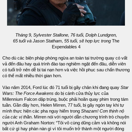
Tháng 9, Sylvester Stallone, 76 tuổi, Dolph Lundgren,
65 tuổi và Jason Statham, 55 tuổi, sẽ hợp lực trong
The
Expendables 4
Cho dù các biện pháp phòng ngừa an toàn tại trường quay có vất
vả đến đâu hay quá trình đào tạo nghiêm ngặt đến đâu, diễn viên
có tuổi trở nên dễ bị tai nạn hơn và việc hồi phục sau chấn thương
có thể mất nhiều thời gian hơn.
Vào năm 2014, Ford lúc đó 71 tuổi bị gãy chân khi đang quay
Star
Wars: The Force Awakens
do bị cánh cửa thủy lực của
Millennium Falcon dập trúng, buộc phải hoãn quay phim trong tám
tuần. Gần đây hơn, Helen Mirren, 77 tuổi, bị gãy ngón tay khi tự
mình thực hiện các pha nguy hiểm trong
Shazam! Cơn thịnh nộ
của các vị thần
. Mirren nói với người dẫn chương trình trò chuyện
người Anh Graham Norton: “Tôi vô cùng dũng cảm và không nói
bất cứ gì hay phàn nàn gì vì tôi muốn trở thành một người đóng