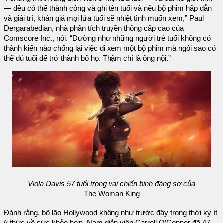
— đều có thể thành công và ghi tên tuổi và nếu bộ phim hấp dẫn
và giải trí, khán giả mọi lứa tuổi sẽ nhiệt tình muốn xem,” Paul
Dergarabedian, nhà phân tích truyền thông cấp cao của
Comscore Inc., nói. “Dường như những người trẻ tuổi không có
thành kiến nào chống lại việc đi xem một bộ phim mà ngôi sao có
thể đủ tuổi để trở thành bố họ. Thậm chí là ông nội.”
Viola Davis 57 tuổi trong vai chiến binh đáng sợ của
The Woman King
Đành rằng, bô lão Hollywood không như trước đây trong thời kỳ ít
ý thức về sức khỏe hơn. Nam diễn viên Carroll O’Connor đã 47