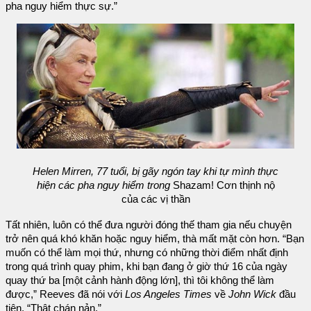
pha nguy hiểm thực sự.”
Helen Mirren, 77 tuổi, bị gãy ngón tay khi tự mình thực
hiện các pha nguy hiểm trong
Shazam! Cơn thịnh nộ
của các vị thần
Tất nhiên, luôn có thể đưa người đóng thế tham gia nếu chuyện
trở nên quá khó khăn hoặc nguy hiểm, thà mất mặt còn hơn. “Bạn
muốn có thể làm mọi thứ, nhưng có những thời điểm nhất định
trong quá trình quay phim, khi bạn đang ở giờ thứ 16 của ngày
quay thứ ba [một cảnh hành động lớn], thì tôi không thể làm
được,” Reeves đã nói với
Los Angeles Times
về
John Wick
đầu
tiên. “Thật chán nản.”