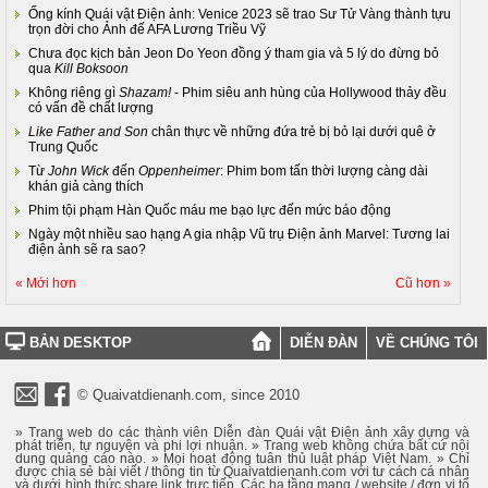
​Ống kính Quái vật Điện ảnh: Venice 2023 sẽ trao Sư Tử Vàng thành tựu
trọn đời cho Ảnh đế AFA Lương Triều Vỹ
Chưa đọc kịch bản Jeon Do Yeon đồng ý tham gia và 5 lý do đừng bỏ
qua
Kill Boksoon
Không riêng gì
Shazam!
- Phim siêu anh hùng của Hollywood thảy đều
có vấn đề chất lượng
Like Father and Son
chân thực về những đứa trẻ bị bỏ lại dưới quê ở
Trung Quốc
Từ
John Wick
đến
Oppenheimer
: Phim bom tấn thời lượng càng dài
khán giả càng thích
Phim tội phạm Hàn Quốc máu me bạo lực đến mức báo động
Ngày một nhiều sao hạng A gia nhập Vũ trụ Điện ảnh Marvel: Tương lai
điện ảnh sẽ ra sao?
« Mới hơn
Cũ hơn »
BẢN DESKTOP
DIỄN ĐÀN
VỀ CHÚNG TÔI
© Quaivatdienanh.com, since 2010
» Trang web do các thành viên Diễn đàn Quái vật Điện ảnh xây dựng và
phát triển, tự nguyện và phi lợi nhuận. » Trang web không chứa bất cứ nội
dung quảng cáo nào. » Mọi hoạt động tuân thủ luật pháp Việt Nam. » Chỉ
được chia sẻ bài viết / thông tin từ Quaivatdienanh.com với tư cách cá nhân
và dưới hình thức share link trực tiếp. Các hạ tầng mạng / website / đơn vị tổ