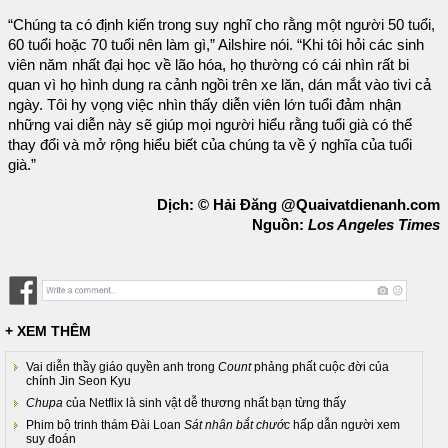
“Chúng ta có định kiến trong suy nghĩ cho rằng một người 50 tuổi,
60 tuổi hoặc 70 tuổi nên làm gì,” Ailshire nói. “Khi tôi hỏi các sinh
viên năm nhất đại học về lão hóa, họ thường có cái nhìn rất bi
quan vì họ hình dung ra cảnh ngồi trên xe lăn, dán mắt vào tivi cả
ngày. Tôi hy vọng việc nhìn thấy diễn viên lớn tuổi đảm nhận
những vai diễn này sẽ giúp mọi người hiểu rằng tuổi già có thể
thay đổi và mở rộng hiểu biết của chúng ta về ý nghĩa của tuổi
già.”
Dịch: © Hải Đăng @Quaivatdienanh.com
Nguồn:
Los Angeles Times
+ XEM THÊM
Vai diễn thầy giáo quyền anh trong
Count
phảng phất cuộc đời của
chính Jin Seon Kyu
Chupa
của Netflix là sinh vật dễ thương nhất bạn từng thấy
Phim bộ trinh thám Đài Loan
Sát nhân bắt chước
hấp dẫn người xem
suy đoán