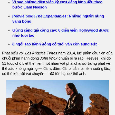
Vì sao những diễn viên kỳ cựu đáng kính đều theo
bước Liam Neeson
[Movie blog]
The Expendables
: Những người hùng
vang bóng
Gừng càng già càng cay: 6 diễn viên Hollywood được
nhờ tuổi tác
8 ngôi sao hành động có tuổi vẫn còn sung sức
Phát biểu với
Los Angeles Times
năm 2014, lúc phần đầu tiên của
chuỗi phim hành động
John Wick
chuẩn bị ra rạp, Reeves, khi đó
51 tuổi, cho biết thể hiện một nhân vật phải chịu sự trừng phạt về
thể xác không ngừng — đấm, đâm, đá, bị bắn, bị ném xuống lầu,
có thể kể một vài chuyện — đã tổn hại cơ thể anh.