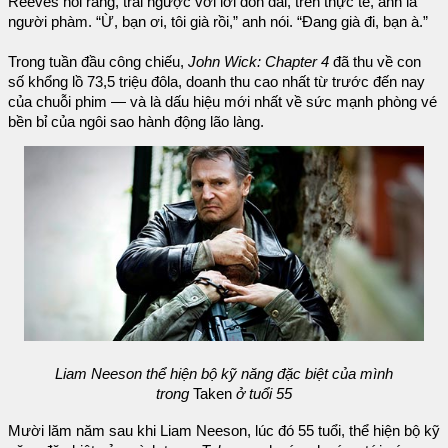
Reeves nói rằng, trái ngược với lời đồn đãi, trên thực tế, anh là
người phàm. “Ừ, bạn ơi, tôi già rồi,” anh nói. “Đang già đi, bạn à.”
Trong tuần đầu công chiếu,
John Wick: Chapter 4
đã thu về con
số khổng lồ 73,5 triệu đôla, doanh thu cao nhất từ trước đến nay
của chuỗi phim — và là dấu hiệu mới nhất về sức mạnh phòng vé
bền bỉ của ngôi sao hành động lão làng.
Liam Neeson thể hiện bộ kỹ năng đặc biệt của mình
trong
Taken
ở tuổi 55
Mười lăm năm sau khi Liam Neeson, lúc đó 55 tuổi, thể hiện bộ kỹ