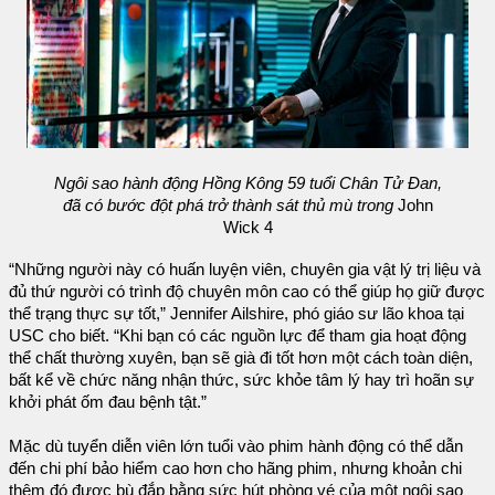
Ngôi sao hành động Hồng Kông 59 tuổi Chân Tử Đan,
đã có bước đột phá trở thành sát thủ mù trong
John
Wick 4
“Những người này có huấn luyện viên, chuyên gia vật lý trị liệu và
đủ thứ người có trình độ chuyên môn cao có thể giúp họ giữ được
thể trạng thực sự tốt,” Jennifer Ailshire, phó giáo sư lão khoa tại
USC cho biết. “Khi bạn có các nguồn lực để tham gia hoạt động
thể chất thường xuyên, bạn sẽ già đi tốt hơn một cách toàn diện,
bất kể về chức năng nhận thức, sức khỏe tâm lý hay trì hoãn sự
khởi phát ốm đau bệnh tật.”
Mặc dù tuyển diễn viên lớn tuổi vào phim hành động có thể dẫn
đến chi phí bảo hiểm cao hơn cho hãng phim, nhưng khoản chi
thêm đó được bù đắp bằng sức hút phòng vé của một ngôi sao