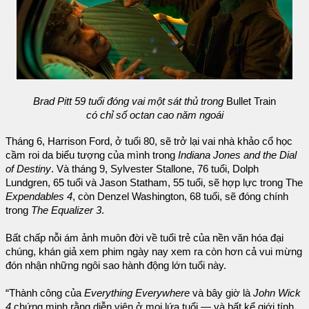
Brad Pitt 59 tuổi đóng vai một sát thủ trong
Bullet Train
có chỉ số octan cao năm ngoái
Tháng 6, Harrison Ford, ở tuổi 80, sẽ trở lại vai nhà khảo cổ học
cầm roi da biểu tượng của mình trong
Indiana Jones and the Dial
of Destiny
. Và tháng 9, Sylvester Stallone, 76 tuổi, Dolph
Lundgren, 65 tuổi và Jason Statham, 55 tuổi, sẽ hợp lực trong The
Expendables 4
, còn Denzel Washington, 68 tuổi, sẽ đóng chính
trong
The Equalizer 3
.
Bất chấp nỗi ám ảnh muôn đời về tuổi trẻ của nền văn hóa đại
chúng, khán giả xem phim ngày nay xem ra còn hơn cả vui mừng
đón nhận những ngôi sao hành động lớn tuổi này.
“Thành công của
Everything Everywhere
và bây giờ là
John Wick
4
chứng minh rằng diễn viên ở mọi lứa tuổi — và bất kể giới tính