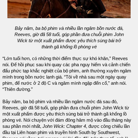
Bảy năm, ba bộ phim và nhiều lần ngâm bồn nước đá,
Reeves, giờ đã 58 tuổi, góp phần đưa chuỗi phim John
Wick từ một xuất phẩm được yêu thích sùng bái trở
thành gã khổng lồ phòng vé
“Lớn tuổi hơn, có những thời điểm thực sự khó khăn,” Reeves
nói. Để hồi phục sau khi quay các pha nguy hiểm và cảnh chiến
đấu phức tạp khắc nghiệt của bộ phim, anh thường xuyên ngâm
mình trong bồn nước lạnh giá. “Tôi về nhà sau một ngày quay
phim, để nước ở 2 độ C và ngâm mình ngập đến cổ,” anh nói.
“Thiên đường.”
Bảy năm, ba bộ phim và nhiều lần ngâm nước đá sau đó,
Reeves, giờ đã 58 tuổi, góp phần đưa chuỗi phim John Wick từ
một xuất phẩm được yêu thích sùng bái trở thành gã khổng lồ
phòng vé. Nói chuyện với đám đông hâm mộ vào đầu tháng này
sau phần mới nhất,
John Wick: Chapter 4
, được công chiếu lần
đầu tại Liên hoan phim và truyền hình South by Southwest,