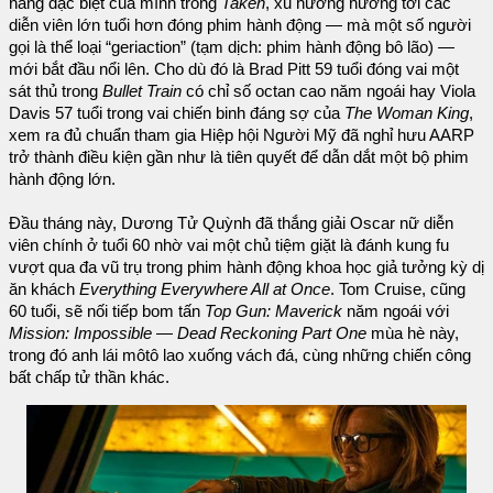
năng đặc biệt của mình trong
Taken
, xu hướng hướng tới các
diễn viên lớn tuổi hơn đóng phim hành động — mà một số người
gọi là thể loại “geriaction” (tạm dịch: phim hành động bô lão) —
mới bắt đầu nổi lên. Cho dù đó là Brad Pitt 59 tuổi đóng vai một
sát thủ trong
Bullet Train
có chỉ số octan cao năm ngoái hay Viola
Davis 57 tuổi trong vai chiến binh đáng sợ của
The Woman King
,
xem ra đủ chuẩn tham gia Hiệp hội Người Mỹ đã nghỉ hưu AARP
trở thành điều kiện gần như là tiên quyết để dẫn dắt một bộ phim
hành động lớn.
Đầu tháng này, Dương Tử Quỳnh đã thắng giải Oscar nữ diễn
viên chính ở tuổi 60 nhờ vai một chủ tiệm giặt là đánh kung fu
vượt qua đa vũ trụ trong phim hành động khoa học giả tưởng kỳ dị
ăn khách
Everything Everywhere All at Once
. Tom Cruise, cũng
60 tuổi, sẽ nối tiếp bom tấn
Top Gun: Maverick
năm ngoái với
Mission: Impossible — Dead Reckoning Part One
mùa hè này,
trong đó anh lái môtô lao xuống vách đá, cùng những chiến công
bất chấp tử thần khác.