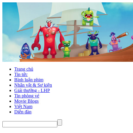
Trang chủ
Tin tức
Bình luận phim
Nhân vật & Sự kiện
Giải thưởng - LHP
Tin phòng vé
Movie Blogs
Việt Nam
Diễn đàn