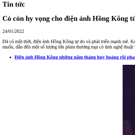
Tin tức
Có còn hy vọng cho điện ảnh Hồng Kông từ
24/01/2022
Đã có một thời, điện ảnh Hồng Kông tự do và phát triển mạnh mẽ. K
muốn, dẫn đến một số lượng lớn phim thương mại có tính nghệ thuật
Điện ảnh Hồng Kông những năm tháng huy hoàng rồi pha