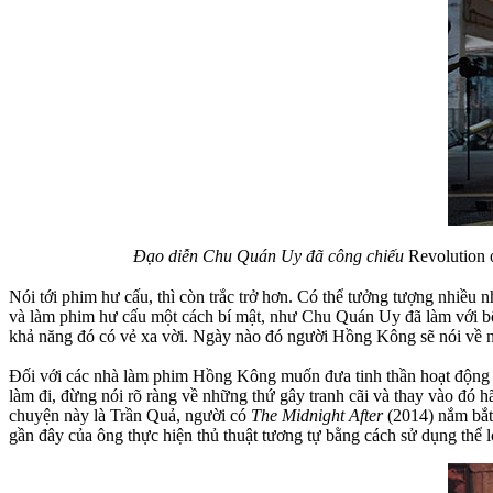
Đạo diễn Chu Quán Uy đã công chiếu
Revolution
Nói tới phim hư cấu, thì còn trắc trở hơn. Có thể tưởng tượng nhiều
và làm phim hư cấu một cách bí mật, như Chu Quán Uy đã làm với bộ p
khả năng đó có vẻ xa vời. Ngày nào đó người Hồng Kông sẽ nói về 
Đối với các nhà làm phim Hồng Kông muốn đưa tinh thần hoạt động xã 
làm đi, đừng nói rõ ràng về những thứ gây tranh cãi và thay vào đó
chuyện này là Trần Quả, người có
The Midnight After
(2014) nắm bắt
gần đây của ông thực hiện thủ thuật tương tự bằng cách sử dụng thể l