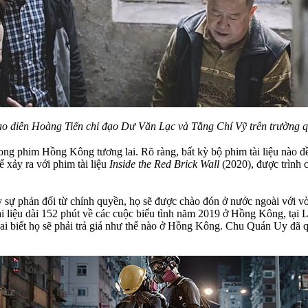
ạo diễn Hoàng Tiến chỉ đạo Dư Văn Lạc và Tằng Chí Vỹ trên trường 
rong phim Hồng Kông tương lai. Rõ ràng, bất kỳ bộ phim tài liệu nào đ
ể xảy ra với phim tài liệu
Inside the Red Brick Wall
(2020), được trình 
ấy sự phản đối từ chính quyền, họ sẽ được chào đón ở nước ngoài với v
ài liệu dài 152 phút về các cuộc biểu tình năm 2019 ở Hồng Kông, tại 
ai biết họ sẽ phải trả giá như thế nào ở Hồng Kông. Chu Quán Uy đã qu