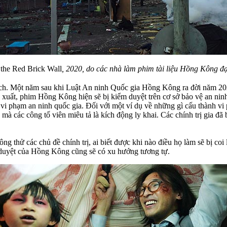
 the Red Brick Wall
, 2020, do các nhà làm phim tài liệu Hồng Kông đ
thách. Một năm sau khi Luật An ninh Quốc gia Hồng Kông ra đời năm 
xuất, phim Hồng Kông hiện sẽ bị kiểm duyệt trên cơ sở bảo vệ an ninh q
à vi phạm an ninh quốc gia. Đối với một ví dụ về những gì cấu thành v
à các công tố viên miêu tả là kích động ly khai. Các chính trị gia đã 
 thử các chủ đề chính trị, ai biết được khi nào điều họ làm sẽ bị coi
ểm duyệt của Hồng Kông cũng sẽ có xu hướng tương tự.