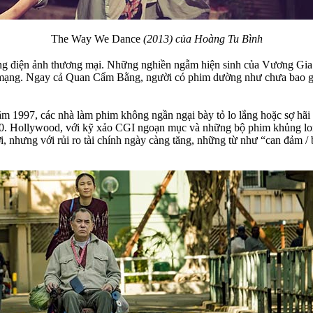
The Way We Dance
(2013) của Hoàng Tu Bình
ằng điện ảnh thương mại. Những nghiền ngẫm hiện sinh của Vương Gia 
t mạng. Ngay cả Quan Cẩm Bằng, người có phim dường như chưa bao gi
 1997, các nhà làm phim không ngần ngại bày tỏ lo lắng hoặc sợ hãi
90. Hollywood, với kỹ xảo CGI ngoạn mục và những bộ phim khủng long
, nhưng với rủi ro tài chính ngày càng tăng, những từ như “can đảm / 