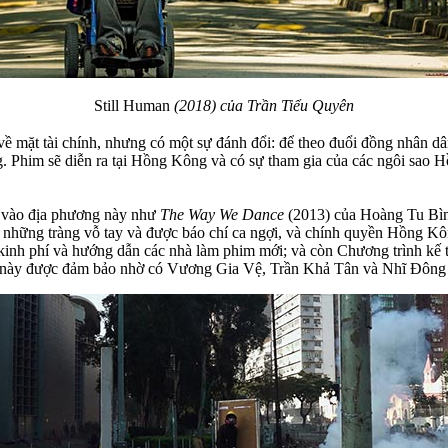
Still Human
(2018) của Trần Tiểu Quyên
về mặt tài chính, nhưng có một sự đánh đổi: để theo đuổi đồng nhân d
ông. Phim sẽ diễn ra tại Hồng Kông và có sự tham gia của các ngôi sa
 vào địa phương này như
The Way We Dance
(2013) của Hoàng Tu Bì
hững tràng vỗ tay và được báo chí ca ngợi, và chính quyền Hồng Kô
inh phí và hướng dẫn các nhà làm phim mới; và còn Chương trình kế th
nh này được đảm bảo nhờ có Vương Gia Vệ, Trần Khả Tân và Nhĩ Đông