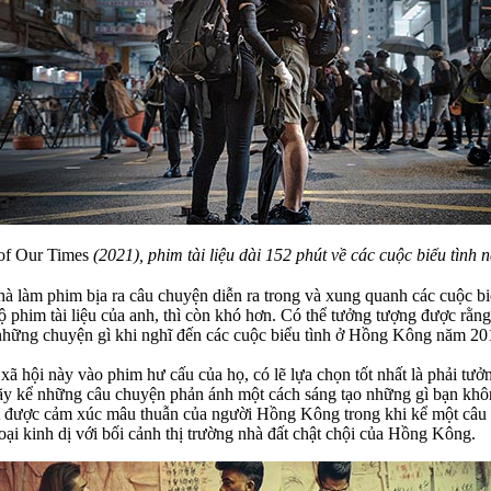
 of Our Times
(2021), phim tài liệu dài 152 phút về các cuộc biểu tì
 nhà làm phim bịa ra câu chuyện diễn ra trong và xung quanh các cuộc 
him tài liệu của anh, thì còn khó hơn. Có thể tưởng tượng được rằng c
những chuyện gì khi nghĩ đến các cuộc biểu tình ở Hồng Kông năm 201
hội này vào phim hư cấu của họ, có lẽ lựa chọn tốt nhất là phải tưởn
 hãy kể những câu chuyện phản ánh một cách sáng tạo những gì bạn khô
 được cảm xúc mâu thuẫn của người Hồng Kông trong khi kể một câu c
oại kinh dị với bối cảnh thị trường nhà đất chật chội của Hồng Kông.