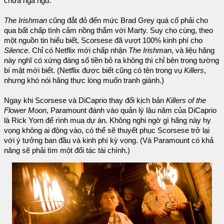
chưa ngã ngũ.
The Irishman
cũng đắt đỏ đến mức Brad Grey quá cố phải cho
qua bất chấp tình cảm nồng thắm với Marty. Suy cho cùng, theo
một nguồn tin hiểu biết, Scorsese đã vượt 100% kinh phí cho
Silence
. Chỉ có Netflix mới chấp nhận
The Irishman
, và liệu hãng
này nghĩ có xứng đáng số tiền bỏ ra không thì chỉ bên trong tường
bí mật mới biết. (Netflix được biết cũng có tên trong vụ
Killers
,
nhưng khó nói hãng thực lòng muốn tranh giành.)
Ngay khi Scorsese và DiCaprio thay đổi kịch bản
Killers of the
Flower Moon
, Paramount đánh vào quản lý lâu năm của DiCaprio
là Rick Yorn để rình mua dự án. Không nghi ngờ gì hãng này hy
vọng không ai động vào, có thể sẽ thuyết phục Scorsese trở lại
với ý tưởng ban đầu và kinh phí kỳ vọng. (Và Paramount có khả
năng sẽ phải tìm một đối tác tài chính.)