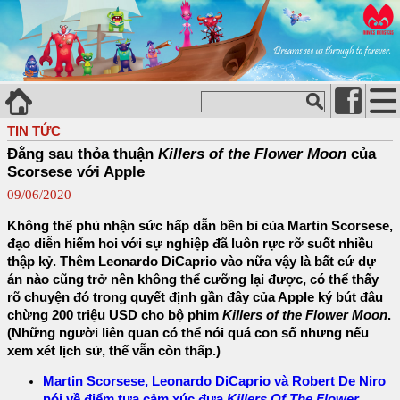
TIN TỨC
Đằng sau thỏa thuận
Killers of the Flower Moon
của
Scorsese với Apple
09/06/2020
Không thể phủ nhận sức hấp dẫn bền bỉ của Martin Scorsese,
đạo diễn hiếm hoi với sự nghiệp đã luôn rực rỡ suốt nhiều
thập kỷ. Thêm Leonardo DiCaprio vào nữa vậy là bất cứ dự
án nào cũng trở nên không thể cưỡng lại được, có thể thấy
rõ chuyện đó trong quyết định gần đây của Apple ký bút đâu
chừng 200 triệu USD cho bộ phim
Killers of the Flower Moon
.
(Những người liên quan có thể nói quá con số nhưng nếu
xem xét lịch sử, thế vẫn còn thấp.)
Martin Scorsese, Leonardo DiCaprio và Robert De Niro
nói về điểm tựa cảm xúc đưa
Killers Of The Flower