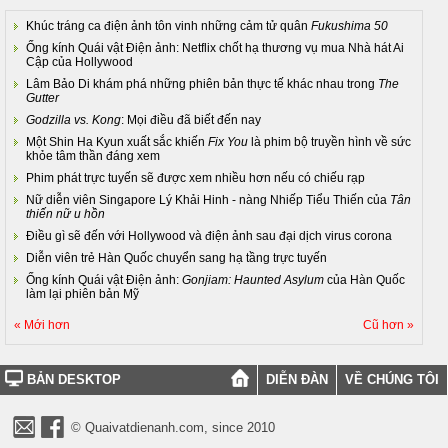
Khúc tráng ca điện ảnh tôn vinh những cảm tử quân
Fukushima 50
Ống kính Quái vật Điện ảnh: Netflix chốt hạ thương vụ mua Nhà hát Ai
Cập của Hollywood
Lâm Bảo Di khám phá những phiên bản thực tế khác nhau trong
The
Gutter
Godzilla vs. Kong
: Mọi điều đã biết đến nay
Một Shin Ha Kyun xuất sắc khiến
Fix You
là phim bộ truyền hình về sức
khỏe tâm thần đáng xem
Phim phát trực tuyến sẽ được xem nhiều hơn nếu có chiếu rạp
Nữ diễn viên Singapore Lý Khải Hinh - nàng Nhiếp Tiểu Thiến của
Tân
thiến nữ u hồn
Điều gì sẽ đến với Hollywood và điện ảnh sau đại dịch virus corona
Diễn viên trẻ Hàn Quốc chuyển sang hạ tầng trực tuyến
Ống kính Quái vật Điện ảnh:
Gonjiam: Haunted Asylum
của Hàn Quốc
làm lại phiên bản Mỹ
« Mới hơn
Cũ hơn »
BẢN DESKTOP
DIỄN ĐÀN
VỀ CHÚNG TÔI
© Quaivatdienanh.com, since 2010