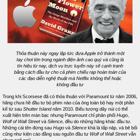
Thỏa thuận này ngay lập tức đưa Apple trở thành một
tay chơi lớn trong ngành điện ảnh cao quý và cũng là
tín hiệu từ nay, dịch vụ trực tuyến này sẽ cạnh tranh
bằng cách đầu tư cho cả phim chiếu rạp hoàn toàn của
các đạo diễn nghệ thuật mà Netflix không thể hoặc
không đầu tư
Trong khi Scorsese đã có thỏa thuận với Paramount từ năm 2006,
hãng chưa hề đầu tư bộ phim nào của ông toàn bộ hay một phần
kể từ sau
Shutter Island
năm 2010. Biểu tượng dãy núi có thể
xuất hiện trên màn bạc nhưng Paramount chỉ phân phối
Hugo
,
Wolf of Wall Street
và
Silence
, đều do những hãng khác đầu tư.
Những cái tên đứng sau
Hugo
và
Silence
khá là tấp nập, và bê bối
cũng như kiện cáo đằng sau nguồn đầu tư
Wolf of Wall Street
vẫn