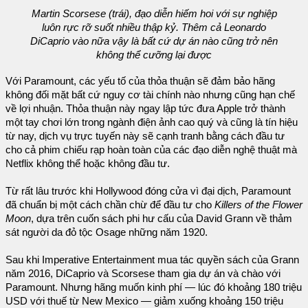
Martin Scorsese (trái), đạo diễn hiếm hoi với sự nghiệp
luôn rực rỡ suốt nhiều thập kỷ. Thêm cả Leonardo
DiCaprio vào nữa vậy là bất cứ dự án nào cũng trở nên
không thể cưỡng lại được
Với Paramount, các yếu tố của thỏa thuận sẽ đảm bảo hãng
không đối mặt bất cứ nguy cơ tài chính nào nhưng cũng hạn chế
về lợi nhuận. Thỏa thuận này ngay lập tức đưa Apple trở thành
một tay chơi lớn trong ngành điện ảnh cao quý và cũng là tín hiệu
từ nay, dịch vụ trực tuyến này sẽ cạnh tranh bằng cách đầu tư
cho cả phim chiếu rạp hoàn toàn của các đạo diễn nghệ thuật mà
Netflix không thể hoặc không đầu tư.
Từ rất lâu trước khi Hollywood đóng cửa vì đại dịch, Paramount
đã chuẩn bị một cách chần chừ để đầu tư cho
Killers of the Flower
Moon
, dựa trên cuốn sách phi hư cấu của David Grann về thảm
sát người da đỏ tộc Osage những năm 1920.
Sau khi Imperative Entertainment mua tác quyền sách của Grann
năm 2016, DiCaprio và Scorsese tham gia dự án và chào với
Paramount. Nhưng hãng muốn kinh phí — lúc đó khoảng 180 triệu
USD với thuế từ New Mexico — giảm xuống khoảng 150 triệu