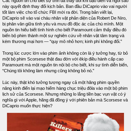
Các nguồn tin cho biết sự tình đã thay đổi khi đạo diễn và ngôi sao
này quyết định thay đổi kịch bản. Ban đầu DiCaprio vào vai người
tốt làm việc cho tổ chức FBI mới ra đời. Trong bản viết lại,
DiCaprio sẽ vào vai cháu nhân vật phản diện của Robert De Niro,
bị phân vân giữa tình yêu và mưu đồ độc ác của chú mình. Một
nguồn tin hiểu biết tình hình cho biết Paramount cảm thấy điều đó
biến bộ phim thành một sự nghiên cứu về nhân vật tâm trạng và
kém thương mại hơn — “quy mô nhỏ hơn; kinh phí không đổi.”
Trong lúc cược lớn vào phim ảnh không còn là ý tưởng hay, từ bỏ
một bộ phim Scorsese thật đau đớn với êkíp điều hành cấp cao
Paramount mà một nguồn tin nội bộ cho biết, khi sự tình diễn biến,
“Chúng tôi không làm nhưng cũng không bỏ nó.”
Lúc này, thật khó tưởng tượng ngay cả một hãng phim quyền
năng kinh điển lại mạo hiểm hàng chục triệu đôla vào một bộ phim
lịch sử của Scorsese. Nhưng những lo lắng tiền bạc vụn vặt có ý
nghĩa gì với Apple, hãng đã đồng ý với phiên bản mà Scorsese và
DiCaprio muốn thực hiện?