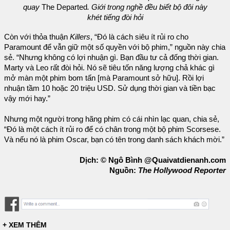
quay
The Departed
. Giới trong nghề đều biết bộ đôi này
khét tiếng đòi hỏi
Còn với thỏa thuận
Killers
, “Đó là cách siêu ít rủi ro cho
Paramount để vẫn giữ một số quyền với bộ phim,” nguồn này chia
sẻ. “Nhưng không có lợi nhuận gì. Bạn đầu tư cả đống thời gian.
Marty và Leo rất đòi hỏi. Nó sẽ tiêu tốn năng lượng chả khác gì
mở màn một phim bom tấn [mà Paramount sở hữu]. Rồi lợi
nhuận tầm 10 hoặc 20 triệu USD. Sử dụng thời gian và tiền bạc
vậy mới hay.”
Nhưng một người trong hãng phim có cái nhìn lạc quan, chia sẻ,
“Đó là một cách ít rủi ro để có chân trong một bộ phim Scorsese.
Và nếu nó là phim Oscar, bạn có tên trong danh sách khách mời.”
Dịch: © Ngô Bình @Quaivatdienanh.com
Nguồn:
The Hollywood Reporter
+ XEM THÊM