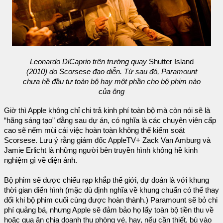
Leonardo DiCaprio trên trường quay
Shutter Island
(2010) do Scorsese đạo diễn. Từ sau đó, Paramount
chưa hề đầu tư toàn bộ hay một phần cho bộ phim nào
của ông
Giờ thì Apple không chỉ chi trả kinh phí toàn bộ mà còn nói sẽ là
“hãng sáng tạo” đằng sau dự án, có nghĩa là các chuyên viên cấp
cao sẽ nếm mùi cái việc hoàn toàn không thể kiểm soát
Scorsese. Lưu ý rằng giám đốc AppleTV+ Zack Van Amburg và
Jamie Erlicht là những người bên truyền hình không hề kinh
nghiệm gì về điện ảnh.
Bộ phim sẽ được chiếu rạp khắp thế giới, dự đoán là với khung
thời gian điển hình (mặc dù định nghĩa về khung chuẩn có thể thay
đổi khi bộ phim cuối cùng được hoàn thành.) Paramount sẽ bỏ chi
phí quảng bá, nhưng Apple sẽ đảm bảo họ lấy toàn bộ tiền thu về
hoặc qua ăn chia doanh thu phòng vé, hay, nếu cần thiết, bù vào