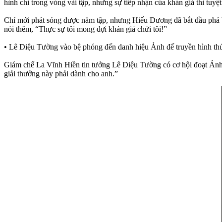
hình chỉ trong vòng vài tập, nhưng sự tiếp nhận của khán giả thì tuyệt
Chỉ mới phát sóng được năm tập, nhưng Hiếu Dương đã bắt đầu phá 
nói thêm, “Thực sự tôi mong đợi khán giả chửi tôi!”
• Lê Diệu Tường vào bệ phóng đến danh hiệu Ảnh đế truyền hình th
Giám chế La Vĩnh Hiền tin tưởng Lê Diệu Tường có cơ hội đoạt Ảnh 
giải thưởng này phải dành cho anh.”