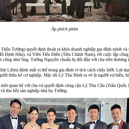
Áp phích phim
iệu Tường) quyết định thoát ra khỏi doanh nghiệp gia đình mình và mở 
Định Hân), và Viên Tiểu Điền (Tiêu Chính Nam), rốt cuộc lập công
h công như ông, Tưởng Nguyên chuẩn bị đối đầu với cha trên thương 
h Liêm) đánh mất vị thế trong gia đình vì tích cách chây lười. Lợi 
gười thừa kế cơ nghiệp. Mặc dù Lý Thu Bình ra vẻ là người vợ hiền, b
 mối quan hệ với cha và quyết định cùng cậu Lý Thu Cần (Trần Quốc
 và thu hồi sản nghiệp nhà họ Tưởng.