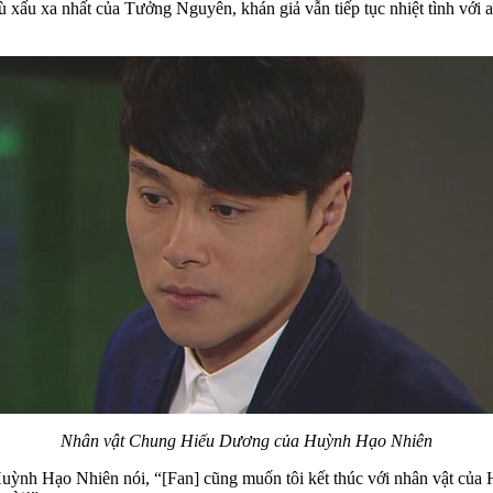
xấu xa nhất của Tưởng Nguyên, khán giả vẫn tiếp tục nhiệt tình với 
Nhân vật Chung Hiếu Dương của Huỳnh Hạo Nhiên
ỳnh Hạo Nhiên nói, “[Fan] cũng muốn tôi kết thúc với nhân vật của H