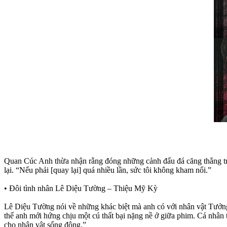
Quan Cúc Anh thừa nhận rằng đóng những cảnh đấu đá căng thẳng tron
lại. “Nếu phải [quay lại] quá nhiều lần, sức tôi không kham nổi.”
• Đôi tình nhân Lê Diệu Tường – Thiệu Mỹ Kỳ
Lê Diệu Tường nói về những khác biệt mà anh có với nhân vật Tưởng 
thế anh mới hứng chịu một cú thất bại nặng nề ở giữa phim. Cá nhâ
cho nhân vật sống động.”