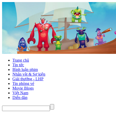
Trang chủ
Tin tức
Bình luận phim
Nhân vật & Sự kiện
Giải thưởng - LHP
Tin phòng vé
Movie Blogs
Việt Nam
Diễn đàn