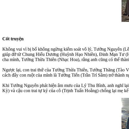
Cốt truyện
Không vui vì bị bố không ngừng kiểm soát vô lý, Tưởng Nguyên (Lê D
giúp đỡ từ Chung Hiểu Dương (Huỳnh Hạo Nhiên), Đinh Mạn Tư (Hồ 
cha mình, Tưởng Thừa Thiên (Nhạc Hoa), rằng anh cũng có thể thàn
Ngược lại, con trai thứ của Tưởng Thừa Thiên, Tưởng Thăng (Tào Vĩn
cách đẩy con ruột của mình là Tưởng Tiến (Trần Trí Sâm) trở thành n
Khi Tưởng Nguyên phát hiện âm mưu của Lý Thu Bình, anh nghĩ lại
Kỳ) và cậu con trai tự kỷ của cô (Trịnh Tuấn Hoằng) chống lại mẹ kế