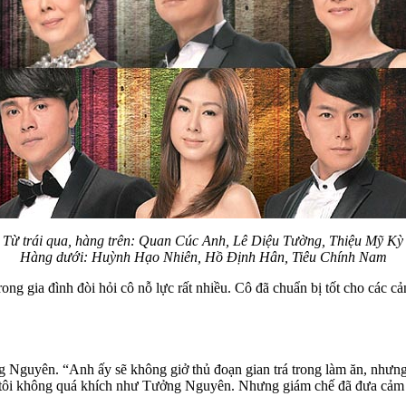
Từ trái qua, hàng trên: Quan Cúc Anh, Lê Diệu Tường, Thiệu Mỹ Kỳ
Hàng dưới: Huỳnh Hạo Nhiên, Hồ Định Hân, Tiêu Chính Nam
g gia đình đòi hỏi cô nỗ lực rất nhiều. Cô đã chuẩn bị tốt cho các c
Nguyên. “Anh ấy sẽ không giở thủ đoạn gian trá trong làm ăn, nhưng 
n tôi không quá khích như Tưởng Nguyên. Nhưng giám chế đã đưa cảm n