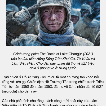
Cảnh trong phim
The Battle at Lake Changjin
(2021)
của ba đạo diễn Hồng Kông Trần Khải Ca, Từ Khắc và
Lâm Siêu Hiền. Cho đến nay, phim đã thu về 527 triệu
đôla ở phòng vé ở Trung Quốc
Trận chiến ở Hồ Trường Tân
, miêu tả một chương tàn khốc nổi
tiếng với tên gọi Chiến dịch Hồ Trường Tân trong chiến tranh Triều
Tiên từ năm 1950 đến năm 1953, đã thu về 3,4 tỉ nhân dân tệ (527
triệu đôla) cho đến nay.
Các nhà phê bình cho rằng thành công mới nhất này của Lâm
Siêu Hiền và Từ Khắc sẽ đẩy nhanh hơn nữa xu hướng tuyển