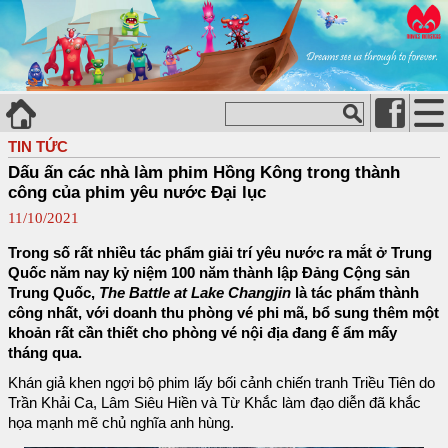
TIN TỨC
Dấu ấn các nhà làm phim Hồng Kông trong thành
công của phim yêu nước Đại lục
11/10/2021
Trong số rất nhiều tác phẩm giải trí yêu nước ra mắt ở Trung
Quốc năm nay kỷ niệm 100 năm thành lập Đảng Cộng sản
Trung Quốc,
The Battle at Lake Changjin
là tác phẩm thành
công nhất, với doanh thu phòng vé phi mã, bổ sung thêm một
khoản rất cần thiết cho phòng vé nội địa đang ế ẩm mấy
tháng qua.
Khán giả khen ngợi bộ phim lấy bối cảnh chiến tranh Triều Tiên do
Trần Khải Ca, Lâm Siêu Hiền và Từ Khắc làm đạo diễn đã khắc
họa mạnh mẽ chủ nghĩa anh hùng.