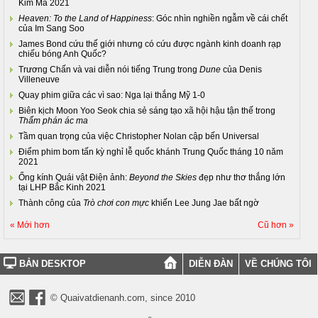
Kim Mã 2021
Heaven: To the Land of Happiness
: Góc nhìn nghiền ngẫm về cái chết
của Im Sang Soo
James Bond cứu thế giới nhưng có cứu được ngành kinh doanh rạp
chiếu bóng Anh Quốc?
Trương Chấn và vai diễn nói tiếng Trung trong
Dune
của Denis
Villeneuve
Quay phim giữa các vì sao: Nga lại thắng Mỹ 1-0
Biên kịch Moon Yoo Seok chia sẻ sáng tạo xã hội hậu tận thế trong
Thẩm phán ác ma
Tầm quan trọng của việc Christopher Nolan cập bến Universal
Điểm phim bom tấn kỳ nghỉ lễ quốc khánh Trung Quốc tháng 10 năm
2021
Ống kính Quái vật Điện ảnh:
Beyond the Skies
đẹp như thơ thắng lớn
tại LHP Bắc Kinh 2021
Thành công của
Trò chơi con mực
khiến Lee Jung Jae bất ngờ
« Mới hơn
Cũ hơn »
BẢN DESKTOP
DIỄN ĐÀN
VỀ CHÚNG TÔI
© Quaivatdienanh.com, since 2010