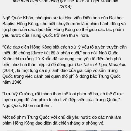
tinh thần hiệp sĩ để đóng gói
The Take of Tiger Mountain
(2014)
Ngô Quốc Khôn, phó giáo sư tại Học viện Điện ảnh của Đại học
Baptist Hồng Kông, cho biết chuyên môn làm phim hành động và
tội phạm của các đạo diễn Hồng Kông có thể giúp các tác phẩm
yêu nước của Trung Quốc trở nên thú vị hơn.
“Các đạo diễn Hồng Kông biết cách xử lý yếu tố tuyên truyền cần
thiết, để chúng [được tiết lộ] ở phần cuối,” anh nói. Ngô Quốc
Khôn chỉ ra rằng Từ Khắc đã sử dụng các yếu tố điện ảnh phổ
biến như tinh thần hiệp sĩ để đóng gói
The Take of Tiger Mountain
(2014), là một tụng ca sự lãnh đạo của giai cấp vô sản Trung
Quốc trong việc đánh bại quân thổ phỉ ở đông bắc Trung Quốc
năm 1946.
“Lưu Vỹ Cường, rất thành thạo thể loại phim bộ ba, có thể được
tuyển dụng để làm phim kinh dị về điệp viên của Trung Quốc,”
Ngô Quốc Khôn nói thêm.
Một số phim Trung Quốc với chủ đề yêu nước do các nhà làm
phim Hồng Kông đạo diễn đã chiến thắng ở phòng vé.