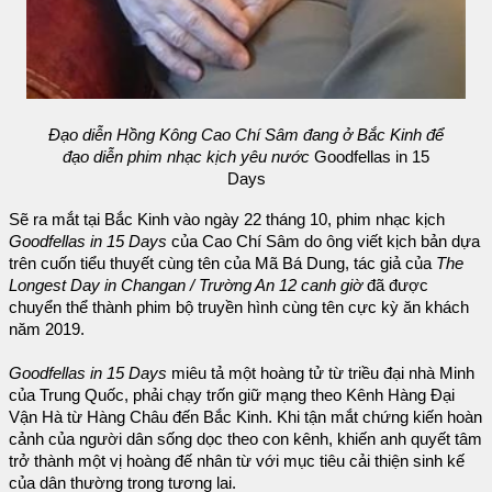
Đạo diễn Hồng Kông Cao Chí Sâm đang ở Bắc Kinh để
đạo diễn phim nhạc kịch yêu nước
Goodfellas in 15
Days
Sẽ ra mắt tại Bắc Kinh vào ngày 22 tháng 10, phim nhạc kịch
Goodfellas in 15 Days
của Cao Chí Sâm do ông viết kịch bản dựa
trên cuốn tiểu thuyết cùng tên của Mã Bá Dung, tác giả của
The
Longest Day in Changan / Trường An 12 canh giờ
đã được
chuyển thể thành phim bộ truyền hình cùng tên cực kỳ ăn khách
năm 2019.
Goodfellas in 15 Days
miêu tả một hoàng tử từ triều đại nhà Minh
của Trung Quốc, phải chạy trốn giữ mạng theo Kênh Hàng Đại
Vận Hà từ Hàng Châu đến Bắc Kinh. Khi tận mắt chứng kiến hoàn
cảnh của người dân sống dọc theo con kênh, khiến anh quyết tâm
trở thành một vị hoàng đế nhân từ với mục tiêu cải thiện sinh kế
của dân thường trong tương lai.