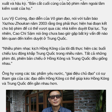
xuất và hậu kỳ. “Bản cắt cuối cùng của bộ phim nằm ngoài tầm
kiểm soát của họ.”
Lưu Vỹ Cường, đạo diễn của
Vô gian đạo
, nói với tuần báo
Yazhou Zhoukan
năm 2003 rằng ông phải thực hiện hai đoạn kết
cho bộ phim để có thể vượt qua các nhà kiểm duyệt Đại lục. Tuy
nhiên, Cao Chí Sậm nói ông chưa bao giờ gặp bất kỳ vấn đề nào
liên quan đến kiểm duyệt ở Trung Quốc.
“Nhiều phim nhạc kịch Hồng Kông của tôi đã thực hiện các buổi
chiếu lưu động khắp Trung Quốc trong nhiều năm. Tất cả những
phim đó, phiên bản chiếu ở Hồng Kông và Trung Quốc đều giống
nhau.”
Ông hy vọng các tác phẩm yêu nước, “giai điệu chủ đạo” có sự
tham gia của các đạo diễn Hồng Kông có thể giúp kéo Hồng Kông
và Trung Quốc đến gần nhau hơn.