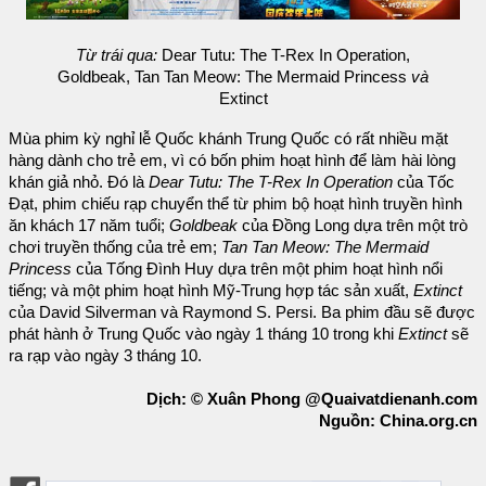
Từ trái qua:
Dear Tutu: The T-Rex In Operation,
Goldbeak, Tan Tan Meow: The Mermaid Princess
và
Extinct
Mùa phim kỳ nghỉ lễ Quốc khánh Trung Quốc có rất nhiều mặt
hàng dành cho trẻ em, vì có bốn phim hoạt hình để làm hài lòng
khán giả nhỏ. Đó là
Dear Tutu: The T-Rex In Operation
của Tốc
Đạt, phim chiếu rạp chuyển thể từ phim bộ hoạt hình truyền hình
ăn khách 17 năm tuổi;
Goldbeak
của Đồng Long dựa trên một trò
chơi truyền thống của trẻ em;
Tan Tan Meow: The Mermaid
Princess
của Tống Đình Huy dựa trên một phim hoạt hình nổi
tiếng; và một phim hoạt hình Mỹ-Trung hợp tác sản xuất,
Extinct
của David Silverman và Raymond S. Persi. Ba phim đầu sẽ được
phát hành ở Trung Quốc vào ngày 1 tháng 10 trong khi
Extinct
sẽ
ra rạp vào ngày 3 tháng 10.
Dịch: © Xuân Phong @Quaivatdienanh.com
Nguồn: China.org.cn