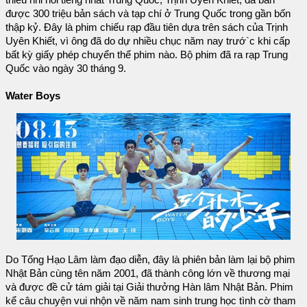
thiếu nhi nổi tiếng nhất Trung Quốc, Trịnh Uyên Khiết, đã bán
được 300 triệu bản sách và tạp chí ở Trung Quốc trong gần bốn
thập kỷ. Đây là phim chiếu rạp đầu tiên dựa trên sách của Trịnh
Uyên Khiết, vì ông đã do dự nhiều chục năm nay trướ`c khi cấp
bất kỳ giấy phép chuyển thể phim nào. Bộ phim đã ra rạp Trung
Quốc vào ngày 30 tháng 9.
Water Boys
Do Tống Hạo Lâm làm đạo diễn, đây là phiên bản làm lại bộ phim
Nhật Bản cùng tên năm 2001, đã thành công lớn về thương mại
và được đề cử tám giải tại Giải thưởng Hàn lâm Nhật Bản. Phim
kể câu chuyện vui nhộn về năm nam sinh trung học tình cờ tham