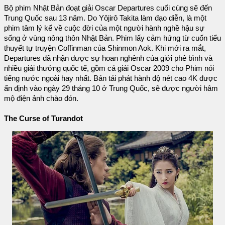
Bộ phim Nhật Bản đoạt giải Oscar Departures cuối cùng sẽ đến
Trung Quốc sau 13 năm. Do Yôjirô Takita làm đạo diễn, là một
phim tâm lý kể về cuộc đời của một người hành nghề hậu sự
sống ở vùng nông thôn Nhật Bản. Phim lấy cảm hứng từ cuốn tiểu
thuyết tự truyện Coffinman của Shinmon Aok. Khi mới ra mắt,
Departures đã nhận được sự hoan nghênh của giới phê bình và
nhiều giải thưởng quốc tế, gồm cả giải Oscar 2009 cho Phim nói
tiếng nước ngoài hay nhất. Bản tái phát hành độ nét cao 4K được
ấn định vào ngày 29 tháng 10 ở Trung Quốc, sẽ được người hâm
mộ điện ảnh chào đón.
The Curse of Turandot