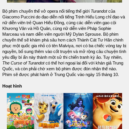
Bộ phim chuyển thể vở opera nổi tiếng thế giới
Turandot
của
Giacomo Puccini do đạo diễn nổi tiếng Trịnh Hiểu Long chỉ đạo và
nữ diễn viên trẻ Quan Hiểu Đồng, cùng các diễn viên gạo cội
Khương Văn và Hồ Quân, cùng nữ diễn viên Pháp Sophie
Marceau và nam diễn viên người Mỹ Dylan Sprouse. Bộ phim
chuyển thể sẽ khám phá sâu hơn cách Thành Cát Tư Hãn chinh
phục một quốc gia nhỏ có tên Malviya, nơi có ba chiếc vòng tay bị
nguyền, bổ sung thêm vào cốt truyện và mở rộng câu chuyện tình
yêu đầy bí ẩn này thành một sử thi chiến tranh kỳ ảo. Tuy nhiên,
The Curse of Turandot
có thể hơi ngoại lai đối với khán giả Trung
Quốc, và còn phải chờ xem bộ phim được đón nhận thế nào.
Phim sẽ được phát hành ở Trung Quốc vào ngày 15 tháng 10.
Hoạt hình