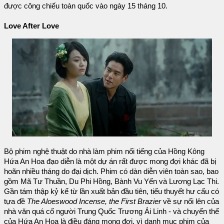
được công chiếu toàn quốc vào ngày 15 tháng 10.
Love After Love
Bộ phim nghệ thuật do nhà làm phim nổi tiếng của Hồng Kông
Hứa An Hoa đạo diễn là một dự án rất được mong đợi khác đã bị
hoãn nhiều tháng do đại dịch. Phim có dàn diễn viên toàn sao, bao
gồm Mã Tư Thuần, Du Phi Hồng, Bành Vu Yến và Lương Lạc Thi.
Gần tám thập kỷ kể từ lần xuất bản đầu tiên, tiểu thuyết hư cấu có
tựa đề
The Aloeswood Incense, the First Brazier
về sự nổi lên của
nhà văn quá cố người Trung Quốc Trương Ái Linh - và chuyển thể
của Hứa An Hoa là điều đáng mong đợi, vì danh mục phim của