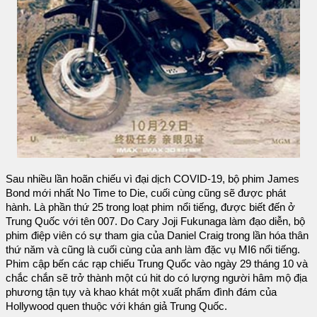
Sau nhiều lần hoãn chiếu vì đại dịch COVID-19, bộ phim James
Bond mới nhất No Time to Die, cuối cùng cũng sẽ được phát
hành. Là phần thứ 25 trong loạt phim nổi tiếng, được biết đến ở
Trung Quốc với tên 007. Do Cary Joji Fukunaga làm đạo diễn, bộ
phim điệp viên có sự tham gia của Daniel Craig trong lần hóa thân
thứ năm và cũng là cuối cùng của anh làm đặc vụ MI6 nổi tiếng.
Phim cập bến các rạp chiếu Trung Quốc vào ngày 29 tháng 10 và
chắc chắn sẽ trở thành một cú hit do có lượng người hâm mộ địa
phương tận tụy và khao khát một xuất phẩm đình đám của
Hollywood quen thuộc với khán giả Trung Quốc.