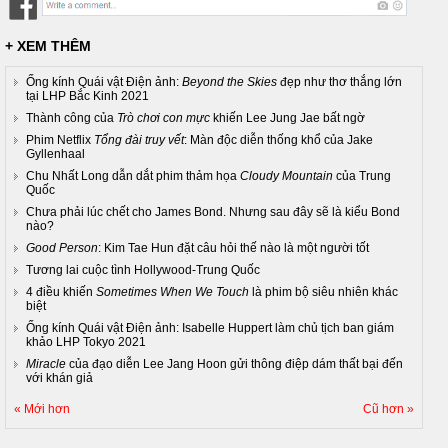
+ XEM THÊM
Ống kính Quái vật Điện ảnh:
Beyond the Skies
đẹp như thơ thắng lớn
tại LHP Bắc Kinh 2021
Thành công của
Trò chơi con mực
khiến Lee Jung Jae bất ngờ
Phim Netflix
Tổng đài truy vết
: Màn độc diễn thống khổ của Jake
Gyllenhaal
Chu Nhất Long dẫn dắt phim thảm họa
Cloudy Mountain
của Trung
Quốc
Chưa phải lúc chết cho James Bond. Nhưng sau đây sẽ là kiểu Bond
nào?
Good Person
: Kim Tae Hun đặt câu hỏi thế nào là một người tốt
Tương lai cuộc tình Hollywood-Trung Quốc
4 điều khiến
Sometimes When We Touch
là phim bộ siêu nhiên khác
biệt
Ống kính Quái vật Điện ảnh: Isabelle Huppert làm chủ tịch ban giám
khảo LHP Tokyo 2021
Miracle
của đạo diễn Lee Jang Hoon gửi thông điệp dám thất bại đến
với khán giả
« Mới hơn
Cũ hơn »