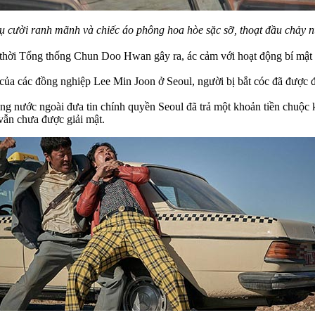
ụ cười ranh mãnh và chiếc áo phông hoa hòe sặc sỡ, thoạt đầu chảy nư
 thời Tổng thống Chun Doo Hwan gây ra, ác cảm với hoạt động bí mật đ
 của các đồng nghiệp Lee Min Joon ở Seoul, người bị bắt cóc đã được đ
g nước ngoài đưa tin chính quyền Seoul đã trả một khoản tiền chuộc k
 vẫn chưa được giải mật.