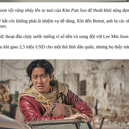
oon vội vàng nhảy lên xe taxi của Kim Pan Soo để thoát khỏi súng đạn
ắt cóc không phải là nhiệm vụ dễ dàng. Khi đến Beirut, anh bị các nhâ
heo.
ỡ, thoạt đầu chảy nước miếng vì số tiền và xung đột với Lee Min Joo
khi giao 2,5 triệu USD cho một thủ lĩnh dân quân, nhưng họ thấy mìn