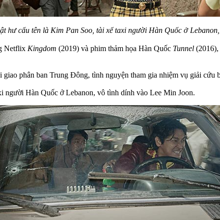
ật hư cấu tên là Kim Pan Soo, tài xế taxi người Hàn Quốc ở Lebanon,
g Netflix
Kingdom
(2019) và phim thảm họa Hàn Quốc
Tunnel
(2016),
 giao phân ban Trung Đông, tình nguyện tham gia nhiệm vụ giải cứu b
taxi người Hàn Quốc ở Lebanon, vô tình dính vào Lee Min Joon.