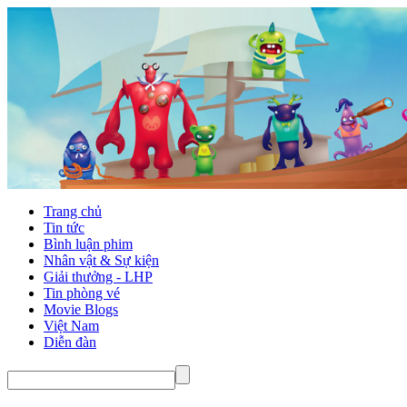
Trang chủ
Tin tức
Bình luận phim
Nhân vật & Sự kiện
Giải thưởng - LHP
Tin phòng vé
Movie Blogs
Việt Nam
Diễn đàn