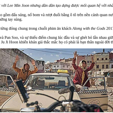
t với Lee Min Joon nhưng dần dần tạo dựng được mối quan hệ với nhà
ao gồm đấu súng, nổ bom và rượt đuổi bằng ô tô trên nền cảnh quan nướ
hững tay súng.
 từng đóng chung trong chuỗi phim ăn khách
Along with the Gods
2017
 và Pan Soo, và sự thiếu điểm chung lúc đầu và sự ghét bỏ lẫn nhau g
 Ju Ji Hoon khiến khán giả thắc mắc họ có phải là bạn thân ngoài đời 