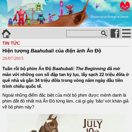
TIN TỨC
Hiện tượng
Baahubali
của điện ảnh Ấn Độ
20/07/2015
Tuần rồi bộ phim Ấn Độ
Baahubali: The Beginning
đã mở
màn với những con số đập tan kỷ lục, lấy sạch 22 triệu đôla ở
quê nhà và gần 34 triệu đôla trong vòng năm ngày đầu tiên
trình chiếu quốc tế.
Ngoài những điểm đặc biệt của một bộ phim được mệnh danh là
phim đắt đỏ nhất mà Ấn Độ từng làm, cái gì gây ‘bão’ với khán giả
về bộ phim này?