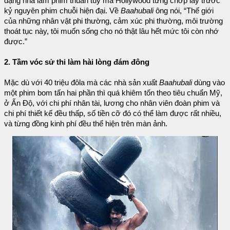
dạng nhà làm phim thuần túy mà Hollywood từng chớp lấy trước
kỷ nguyên phim chuỗi hiện đại. Về
Baahubali
ông nói, “Thế giới
của những nhân vật phi thường, cảm xúc phi thường, môi trường
thoát tục này, tôi muốn sống cho nó thật lâu hết mức tôi còn nhớ
được.”
2. Tầm vóc sử thi làm hài lòng đám đông
Mặc dù với 40 triệu đôla mà các nhà sản xuất
Baahubali
dùng vào
một phim bom tấn hai phần thì quá khiêm tốn theo tiêu chuẩn Mỹ,
ở Ấn Độ, với chi phí nhân tài, lương cho nhân viên đoàn phim và
chi phí thiết kế đều thấp, số tiền cỡ đó có thể làm được rất nhiều,
và từng đồng kinh phí đều thể hiện trên màn ảnh.