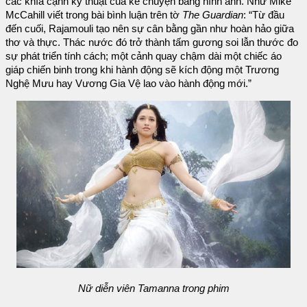
các khía cạnh kỹ thuật của kể chuyện bằng hình ảnh. Như Mike
McCahill viết trong bài bình luận trên tờ
The Guardian
: “Từ đầu
đến cuối, Rajamouli tạo nên sự cân bằng gần như hoàn hảo giữa
thơ và thực. Thác nước đó trở thành tấm gương soi lẫn thước đo
sự phát triển tính cách; một cảnh quay chậm dài một chiếc áo
giáp chiến binh trong khi hành động sẽ kích động một Trương
Nghệ Mưu hay Vương Gia Vệ lao vào hành động mới.”
Nữ diễn viên Tamanna trong phim