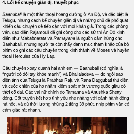
4. Lối kể chuyện giản dị, thuyết phục
Baahubali
là một thần thoại hoang đường ở Ấn Độ, và đặc biệt là
Telugu, nhưng cách kể chuyện giản dị và những chủ đề phổ quát
khiến câu chuyện dễ tiếp cận với mọi khán giả. Trong các phỏng
vấn, đạo diễn Rajamouli đã ghi công cho các sử thi Ấn Độ kinh
điển như
Mahabharata
và
Ramayana
là nguồn cảm hứng cho
Baahubali, nhưng người ta còn thấy danh mục tham khảo của bộ
phim có ghi các câu chuyện trong kinh thánh về Moses và huyền
thoại Hercules của Hy Lạp.
Câu chuyện xoay quanh hai anh em — Baahubali (có nghĩa là
“người có đôi tay khỏe mạnh”) và Bhallaladeva — do ngôi sao
điện ảnh của Telugu là Prabhas Raju và Rana Daggubati thủ diễn,
và cuộc chiến của họ nhằm kiểm soát một vương quốc giàu có
thời cổ đại. Các vai nữ chính do Tamanna và Anushka Shetty
đóng. Cốt truyện kết hợp tình yêu nhẹ nhàng với cảnh hành động
há hốc, và dù thời lượng những 2 tiếng 39 phút, nhịp phim vẫn có
cảm giác rất nhanh.