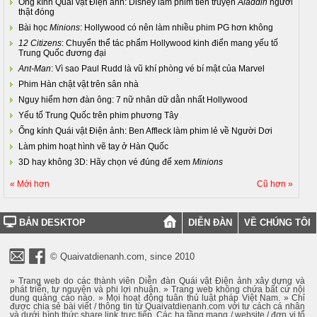
Ống kính Quái vật Điện ảnh: Disney làm phim tiền truyện
Aladdin
người
thật đóng
Bài học
Minions
: Hollywood có nên làm nhiều phim PG hơn không
12 Citizens
: Chuyển thể tác phẩm Hollywood kinh điển mang yếu tố
Trung Quốc đương đại
Ant-Man
: Vì sao Paul Rudd là vũ khí phòng vé bí mật của Marvel
Phim Hàn chật vật trên sân nhà
Nguy hiểm hơn đàn ông: 7 nữ nhân dữ dằn nhất Hollywood
Yếu tố Trung Quốc trên phim phương Tây
Ống kính Quái vật Điện ảnh: Ben Affleck làm phim lẻ về Người Dơi
Làm phim hoạt hình vẽ tay ở Hàn Quốc
3D hay không 3D: Hãy chọn vé đúng để xem
Minions
« Mới hơn
Cũ hơn »
BẢN DESKTOP
DIỄN ĐÀN
VỀ CHÚNG TÔI
© Quaivatdienanh.com, since 2010
» Trang web do các thành viên Diễn đàn Quái vật Điện ảnh xây dựng và
phát triển, tự nguyện và phi lợi nhuận. » Trang web không chứa bất cứ nội
dung quảng cáo nào. » Mọi hoạt động tuân thủ luật pháp Việt Nam. » Chỉ
được chia sẻ bài viết / thông tin từ Quaivatdienanh.com với tư cách cá nhân
và dưới hình thức share link trực tiếp. Các hạ tầng mạng / website / đơn vị tổ