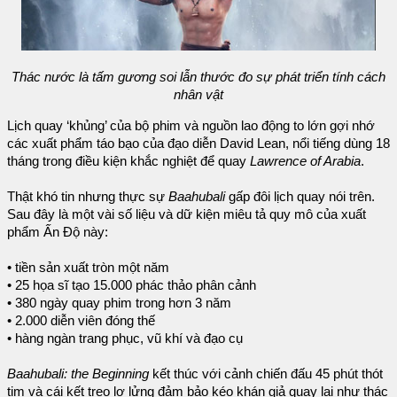
Thác nước là tấm gương soi lẫn thước đo sự phát triển tính cách
nhân vật
Lịch quay ‘khủng’ của bộ phim và nguồn lao động to lớn gợi nhớ
các xuất phẩm táo bạo của đạo diễn David Lean, nổi tiếng dùng 18
tháng trong điều kiện khắc nghiệt để quay
Lawrence of Arabia
.
Thật khó tin nhưng thực sự
Baahubali
gấp đôi lịch quay nói trên.
Sau đây là một vài số liệu và dữ kiện miêu tả quy mô của xuất
phẩm Ấn Độ này:
• tiền sản xuất tròn một năm
• 25 họa sĩ tạo 15.000 phác thảo phân cảnh
• 380 ngày quay phim trong hơn 3 năm
• 2.000 diễn viên đóng thế
• hàng ngàn trang phục, vũ khí và đạo cụ
Baahubali: the Beginning
kết thúc với cảnh chiến đấu 45 phút thót
tim và cái kết treo lơ lửng đảm bảo kéo khán giả quay lại như thác