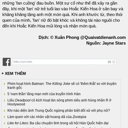
những 'fan cuồng' đau buồn. Một sự cố như thế đã xảy ra gần
đây, khi một 'fan' nữ trẻ tuổi lao vào Hoắc Kiến Hoa ở sân bay và
khăng khăng tặng anh một món quà. Khi anh khước từ, theo thói
quen của mình, 'fan' nữ đó bật khóc và không tài nào nguôi cho
đến khi Hoắc Kiến Hoa mủi lòng và nhận món quà.
Dịch: © Xuân Phong @Quaivatdienanh.com
Nguồn: Jayne Stars
+ XEM THÊM
Phim hoạt hình
Batman: The Killing Joke
sẽ có 'thêm thắt' so với truyện
tranh gốc
5 'nam thần' lãng mạn mới của truyền hình Hàn
Liệu
Deadpool
có kích hoạt làn sóng phim siêu anh hùng nhãn R ở
Hoolywood
Khi nào điện ảnh Trung Quốc ngừng phân biệt đối xử với phụ nữ?
Làm quen với các nhân vật hoang dã của
Zootopia
Like for Likes
: Ba câu chuyện tình trong xã hội Hàn Quốc hiện đại