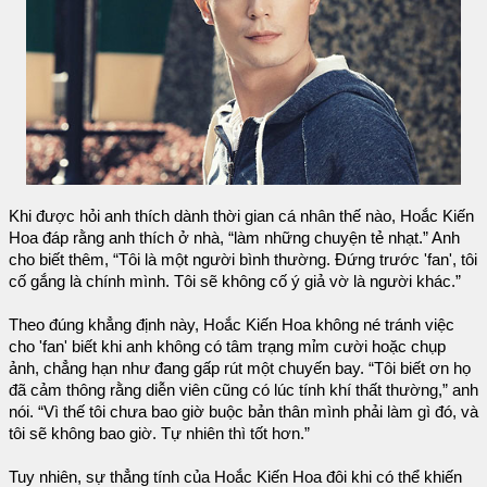
Khi được hỏi anh thích dành thời gian cá nhân thế nào, Hoắc Kiến
Hoa đáp rằng anh thích ở nhà, “làm những chuyện tẻ nhạt.” Anh
cho biết thêm, “Tôi là một người bình thường. Đứng trước 'fan', tôi
cố gắng là chính mình. Tôi sẽ không cố ý giả vờ là người khác.”
Theo đúng khẳng định này, Hoắc Kiến Hoa không né tránh việc
cho 'fan' biết khi anh không có tâm trạng mỉm cười hoặc chụp
ảnh, chẳng hạn như đang gấp rút một chuyến bay. “Tôi biết ơn họ
đã cảm thông rằng diễn viên cũng có lúc tính khí thất thường,” anh
nói. “Vì thế tôi chưa bao giờ buộc bản thân mình phải làm gì đó, và
tôi sẽ không bao giờ. Tự nhiên thì tốt hơn.”
Tuy nhiên, sự thẳng tính của Hoắc Kiến Hoa đôi khi có thể khiến