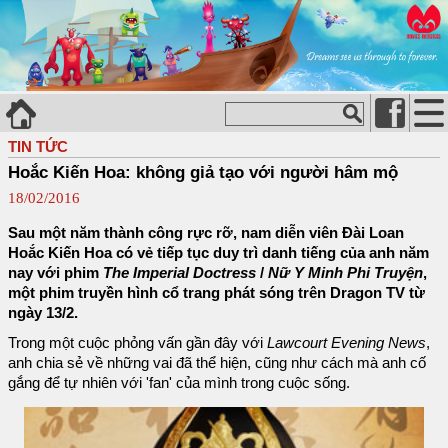
TIN TỨC
Hoắc Kiến Hoa: không giả tạo với người hâm mộ
18/02/2016
Sau một năm thành công rực rỡ, nam diễn viên Đài Loan
Hoắc Kiến Hoa có vẻ tiếp tục duy trì danh tiếng của anh năm
nay với phim
The Imperial Doctress
/
Nữ Y Minh Phi Truyện
,
một phim truyền hình cổ trang phát sóng trên Dragon TV từ
ngày 13/2.
Trong một cuộc phỏng vấn gần đây với
Lawcourt Evening News
,
anh chia sẻ về những vai đã thể hiện, cũng như cách mà anh cố
gắng để tự nhiên với 'fan' của mình trong cuộc sống.