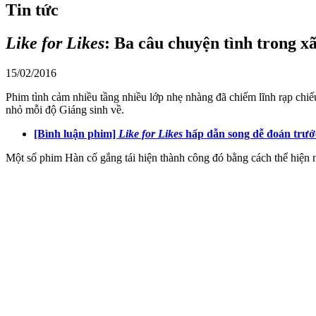
Tin tức
Like for Likes
: Ba câu chuyện tình trong x
15/02/2016
Phim tình cảm nhiều tầng nhiều lớp nhẹ nhàng đã chiếm lĩnh rạp chiếu
nhỏ mỗi độ Giáng sinh về.
[Bình luận phim]
Like for Likes
hấp dẫn song dễ đoán trướ
Một số phim Hàn cố gắng tái hiện thành công đó bằng cách thể hiện n