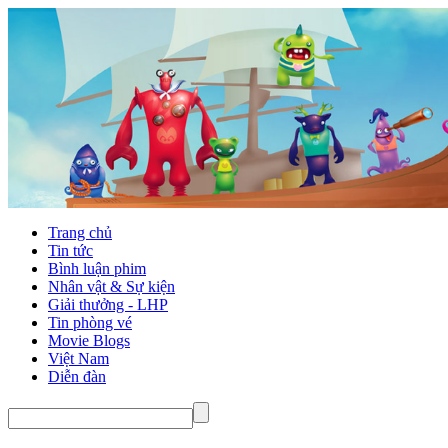
Trang chủ
Tin tức
Bình luận phim
Nhân vật & Sự kiện
Giải thưởng - LHP
Tin phòng vé
Movie Blogs
Việt Nam
Diễn đàn