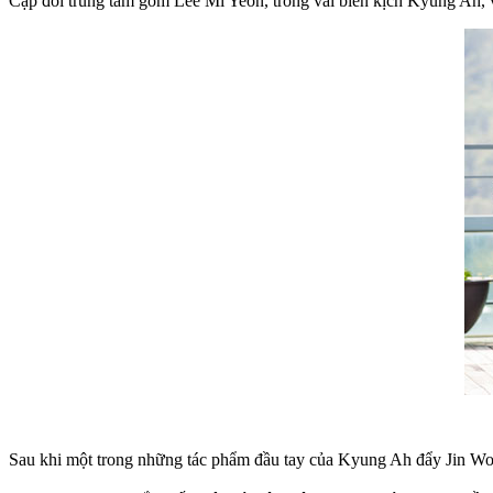
Cặp đôi trung tâm gồm Lee Mi Yeon, trong vai biên kịch Kyung Ah, v
Sau khi một trong những tác phẩm đầu tay của Kyung Ah đẩy Jin Wo