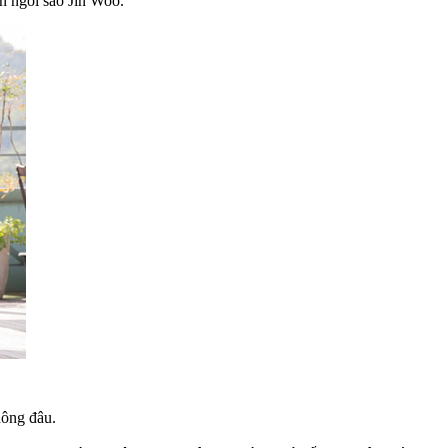
n ngôi sao Jin Woo.
hông đâu.