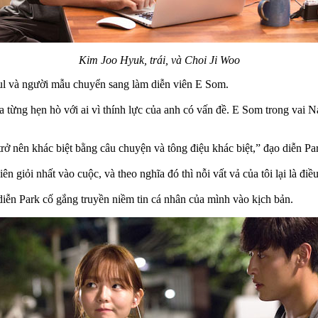
Kim Joo Hyuk, trái, và Choi Ji Woo
eul và người mẫu chuyển sang làm diễn viên E Som.
từng hẹn hò với ai vì thính lực của anh có vấn đề. E Som trong vai Na
rở nên khác biệt bằng câu chuyện và tông điệu khác biệt,” đạo diễn Par
ên giỏi nhất vào cuộc, và theo nghĩa đó thì nỗi vất vả của tôi lại là điề
diễn Park cố gắng truyền niềm tin cá nhân của mình vào kịch bản.