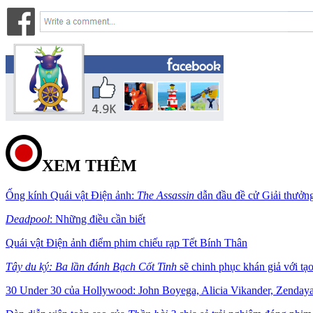
XEM THÊM
Ống kính Quái vật Điện ảnh:
The Assassin
dẫn đầu đề cử Giải thưởn
Deadpool
: Những điều cần biết
Quái vật Điện ảnh điểm phim chiếu rạp Tết Bính Thân
Tây du ký: Ba lần đánh Bạch Cốt Tinh
sẽ chinh phục khán giả với tạ
30 Under 30 của Hollywood: John Boyega, Alicia Vikander, Zenday