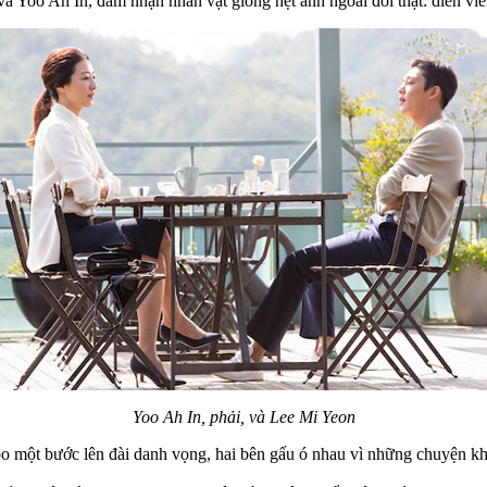
à Yoo Ah In, đảm nhận nhân vật giống hệt anh ngoài đời thật: diễn viê
Yoo Ah In, phải, và Lee Mi Yeon
o một bước lên đài danh vọng, hai bên gấu ó nhau vì những chuyện k