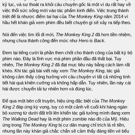
kỷ lục, và sự thoát ra khỏi câu chuyện gốc là một ví dụ rất hay về
việc thổi sức sống mới vào tác phẩm kinh điển. Việc trung thành
triệt để là nhược điểm tai hại của
The Monkey King
năm 2014 vì
hầu hết khán giả xem phim đều biết chuyện gì sẽ xảy ra tiếp theo.
Nói đến việc tìm lối đi mới,
The Monkey King 2
đã hơn tiền nhiệm,
nhưng chưa thành công đến mức như
Hero is Back
.
Đem lại tiếng cười là phần then chốt cho thành công của bất kỳ bộ
phim nào. Đây là lĩnh vực mà phim phần đầu đã thất bại. Tuy
nhiên,
The Monkey King 2
đã đạt mục tiêu này bằng cách làm rất
khéo. Khi tác giả bài viết này xem
The Monkey King
, tác giả
không cảm thấy cộng hưởng với câu chuyện vì tất cả những tình
tiết hài quá khiên cưỡng và không hấp dẫn. Tuy nhiên, lần này cái
hài được chuyển tải tự nhiên hơn và đúng lúc.
Để qua một bên cốt truyện, hiệu ứng đặc biệt của
The Monkey
King 2
đáp ứng kỳ vọng, tuy có một cảnh về cuối khi hàng ngàn
bộ xương từ dưới đất trồi lên khiến tác giả tưởng mình đang xem
The Walking Dead
hay là một phim zombie nào đó của Mỹ. Hiệu
ứng trong
The Monkey King
bị cư dân mạng chỉ trích là rẻ tiền,
nhưng lần này khán giả chắc chắn sẽ cảm thấy đáng tiền vé bếu