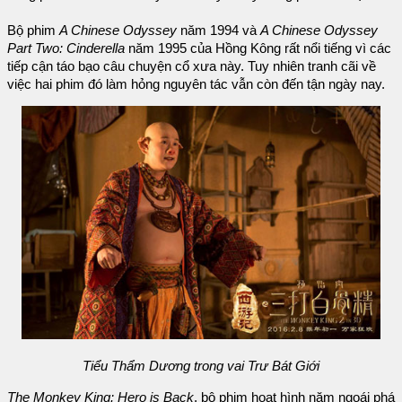
Bộ phim
A Chinese Odyssey
năm 1994 và
A Chinese Odyssey
Part Two: Cinderella
năm 1995 của Hồng Kông rất nổi tiếng vì các
tiếp cận táo bạo câu chuyện cổ xưa này. Tuy nhiên tranh cãi về
việc hai phim đó làm hỏng nguyên tác vẫn còn đến tận ngày nay.
Tiểu Thẩm Dương trong vai Trư Bát Giới
The Monkey King: Hero is Back
, bộ phim hoạt hình năm ngoái phá