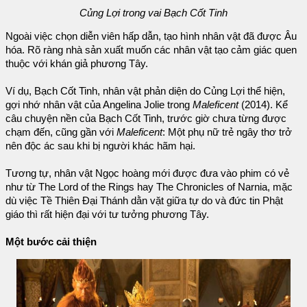
Củng Lợi trong vai Bạch Cốt Tinh
Ngoài việc chọn diễn viên hấp dẫn, tạo hình nhân vật đã được Âu
hóa. Rõ ràng nhà sản xuất muốn các nhân vật tạo cảm giác quen
thuộc với khán giả phương Tây.
Ví dụ, Bạch Cốt Tinh, nhân vật phản diện do Củng Lợi thể hiện,
gợi nhớ nhân vật của Angelina Jolie trong
Maleficent
(2014). Kể
câu chuyện nền của Bạch Cốt Tinh, trước giờ chưa từng được
chạm đến, cũng gần với
Maleficent
: Một phụ nữ trẻ ngây thơ trở
nên độc ác sau khi bị người khác hãm hại.
Tương tự, nhân vật Ngọc hoàng mới được đưa vào phim có vẻ
như từ The Lord of the Rings hay The Chronicles of Narnia, mặc
dù việc Tề Thiên Đại Thánh dằn vặt giữa tự do và đức tin Phật
giáo thì rất hiện đại với tư tưởng phương Tây.
Một bước cải thiện