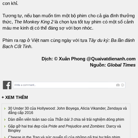
con khỉ.
Tương tự, nếu bạn muốn tìm một bộ phim cho cả gia đình thưởng
thức,
The Monkey King 2
là chọn lựa tốt tuy phim có một số cảnh
máu me kinh dị có thể đáng sợ với bọn nhóc.
Phim ra rạp ở Việt nam cùng ngày với tựa
Tây du ký: Ba lần đánh
Bạch Cốt Tinh
.
Dịch: © Xuân Phong @Quaivatdienanh.com
Nguồn:
Global Times
+ XEM THÊM
30 Under 30 của Hollywood: John Boyega, Alicia Vikander, Zendaya và
đẳng cấp 2016
Dàn diễn viên toàn sao của
Thần bài 3
chia sẻ trải nghiệm đóng phim
Gặp gỡ hai trai đẹp của
Pride and Prejudice and Zombies
: Darcy và
Bingley
Cheese in the Trap
và sức quyến rũ của những gã trai hư trên phim