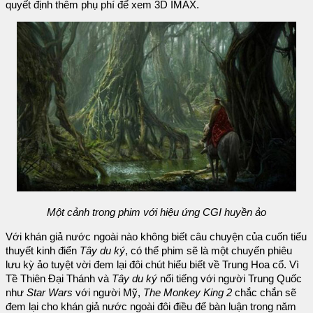
quyết định thêm phụ phí để xem 3D IMAX.
Một cảnh trong phim với hiệu ứng CGI huyền ảo
Với khán giả nước ngoài nào không biết câu chuyện của cuốn tiểu
thuyết kinh điển
Tây du ký
, có thể phim sẽ là một chuyến phiêu
lưu kỳ ảo tuyệt vời đem lại đôi chút hiểu biết về Trung Hoa cổ. Vì
Tề Thiên Đại Thánh và
Tây du ký
nổi tiếng với người Trung Quốc
như
Star Wars
với người Mỹ,
The Monkey King 2
chắc chắn sẽ
đem lại cho khán giả nước ngoài đôi điều để bàn luận trong năm