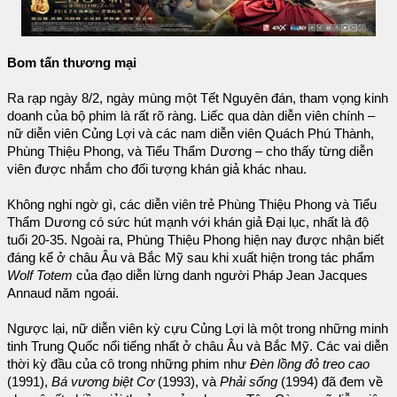
Bom tấn thương mại
Ra rạp ngày 8/2, ngày mùng một Tết Nguyên đán, tham vọng kinh
doanh của bộ phim là rất rõ ràng. Liếc qua dàn diễn viên chính –
nữ diễn viên Củng Lợi và các nam diễn viên Quách Phú Thành,
Phùng Thiệu Phong, và Tiểu Thẩm Dương – cho thấy từng diễn
viên được nhắm cho đối tượng khán giả khác nhau.
Không nghi ngờ gì, các diễn viên trẻ Phùng Thiệu Phong và Tiểu
Thẩm Dương có sức hút mạnh với khán giả Đại lục, nhất là độ
tuổi 20-35. Ngoài ra, Phùng Thiệu Phong hiện nay được nhận biết
đáng kể ở châu Âu và Bắc Mỹ sau khi xuất hiện trong tác phẩm
Wolf Totem
của đạo diễn lừng danh người Pháp Jean Jacques
Annaud năm ngoái.
Ngược lại, nữ diễn viên kỳ cựu Củng Lợi là một trong những minh
tinh Trung Quốc nổi tiếng nhất ở châu Âu và Bắc Mỹ. Các vai diễn
thời kỳ đầu của cô trong những phim như
Đèn lồng đỏ treo cao
(1991),
Bá vương biệt Cơ
(1993), và
Phải sống
(1994) đã đem về