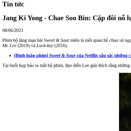
Tin tức
Jang Ki Yong - Chae Soo Bin: Cặp đôi nỗ l
08/06/2021
Phim bộ lãng mạn hài
Sweet & Sour
miêu tả mối quan hệ
chua và ng
Mr. Lee
(2019) và
Luck-key
(2016).
[Bình luận phim]
Sweet & Sour
của Netflix sâu sắc những 
Tại buổi họp báo ra mắt bộ phim, đạo diễn Lee giải thích rằng những