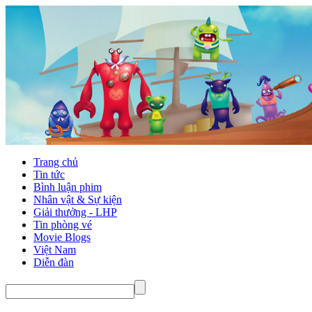
Trang chủ
Tin tức
Bình luận phim
Nhân vật & Sự kiện
Giải thưởng - LHP
Tin phòng vé
Movie Blogs
Việt Nam
Diễn đàn