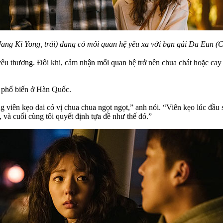
ang Ki Yong, trái) đang có mối quan hệ yêu xa với bạn gái Da Eun (
yêu thương. Đôi khi, cảm nhận mối quan hệ trở nên chua chát hoặc ca
i phổ biến ở Hàn Quốc.
 viên kẹo dai có vị chua chua ngọt ngọt,” anh nói. “Viên kẹo lúc đầu s
 và cuối cùng tôi quyết định tựa đề như thế đó.”