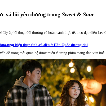
ực vá lỗi yêu đương trong
Sweet & Sour
ọt
đầy ắp lời thoại đời thường và hoàn cảnh thực tế, theo đạo diễn Le
chua-ngọt hiện thực tình-và-tiền ở Hàn Quốc đương đại
 vấn đề trong mối quan hệ được miêu tả trong phim mang tính vừa hoài 