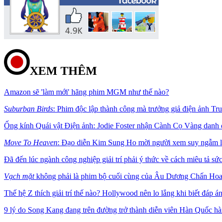
XEM THÊM
Amazon sẽ 'làm mới' hãng phim MGM như thế nào?
Suburban Birds
: Phim độc lập thành công mà trưởng giả điện ảnh Tr
Ống kính Quái vật Điện ảnh: Jodie Foster nhận Cành Cọ Vàng danh
Move To Heaven
: Đạo diễn Kim Sung Ho mời người xem suy ngẫm lẽ
Đã đến lúc ngành công nghiệp giải trí phải ý thức về cách miêu tả sứ
Vạch mặt
không phải là phim bộ cuối cùng của Âu Dương Chấn Ho
Thế hệ Z thích giải trí thế nào? Hollywood nên lo lắng khi biết đáp á
9 lý do Song Kang đang trên đường trở thành diễn viên Hàn Quốc h