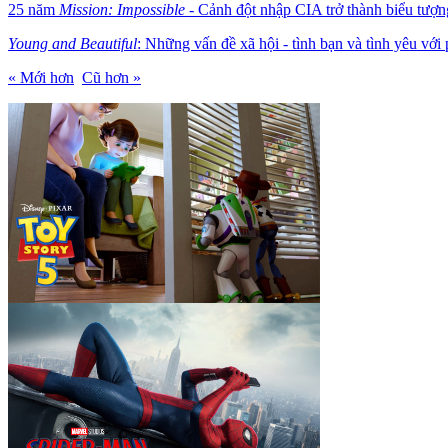
25 năm
Mission: Impossible
- Cảnh đột nhập CIA trở thành biểu tượn
Young and Beautiful
: Những vấn đề xã hội - tình bạn và tình yêu vớ
« Mới hơn
Cũ hơn »