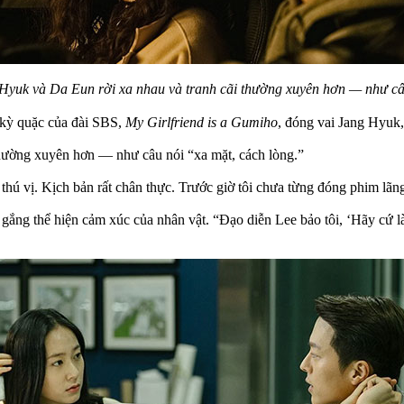
 Hyuk và Da Eun rời xa nhau và tranh cãi thường xuyên hơn — như câ
 kỳ quặc của đài SBS,
My Girlfriend is a Gumiho
, đóng vai Jang Hyuk
thường xuyên hơn — như câu nói “xa mặt, cách lòng.”
t thú vị. Kịch bản rất chân thực. Trước giờ tôi chưa từng đóng phim lã
ố gắng thể hiện cảm xúc của nhân vật. “Đạo diễn Lee bảo tôi, ‘Hãy cứ l