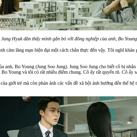
c, Jang Hyuk dần thấy mình gắn bó với đồng nghiệp của anh, Bo Young
tình cảm lãng mạn hiện đại một cách chân thực đến vậy. Tôi nghĩ khán 
ủa anh, Bo Young (Jung Soo Jung). Jung Soo Jung cho biết cô bị nhân
 Bo Young và tôi có rất nhiều điểm chung. Cô ấy rất quyến rũ. Cô ấy s
của giới trẻ mà còn phản ánh các vấn đề xã hội ảnh hưởng đến thế hệ tr