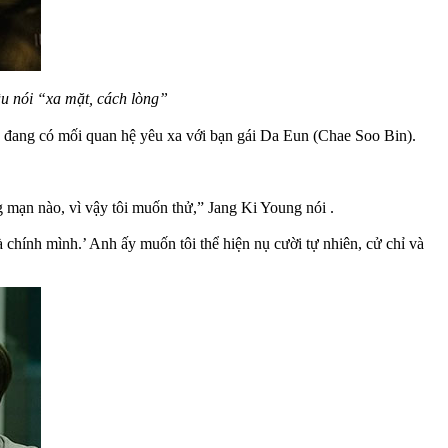
u nói “xa mặt, cách lòng”
, đang có mối quan hệ yêu xa với bạn gái Da Eun (Chae Soo Bin).
ng mạn nào, vì vậy tôi muốn thử,” Jang Ki Young nói .
à chính mình.’ Anh ấy muốn tôi thể hiện nụ cười tự nhiên, cử chỉ và