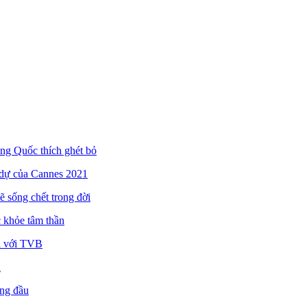
ung Quốc thích ghét bỏ
 dự của Cannes 2021
 sống chết trong đời
c khỏe tâm thần
a với TVB
n
àng đầu