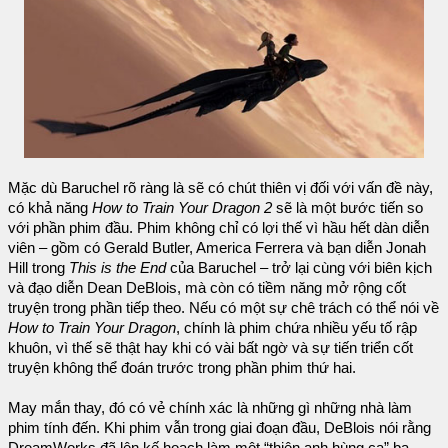
Mặc dù Baruchel rõ ràng là sẽ có chút thiên vị đối với vấn đề này,
có khả năng
How to Train Your Dragon 2
sẽ là một bước tiến so
với phần phim đầu. Phim không chỉ có lợi thế vì hầu hết dàn diễn
viên – gồm có Gerald Butler, America Ferrera và bạn diễn Jonah
Hill trong
This is the End
của Baruchel – trở lại cùng với biên kịch
và đạo diễn Dean DeBlois, mà còn có tiềm năng mở rộng cốt
truyện trong phần tiếp theo. Nếu có một sự chê trách có thể nói về
How to Train Your Dragon
, chính là phim chứa nhiều yếu tố rập
khuôn, vì thế sẽ thật hay khi có vài bất ngờ và sự tiến triển cốt
truyện không thể đoán trước trong phần phim thứ hai.
May mắn thay, đó có vẻ chính xác là những gì những nhà làm
phim tính đến. Khi phim vẫn trong giai đoạn đầu, DeBlois nói rằng