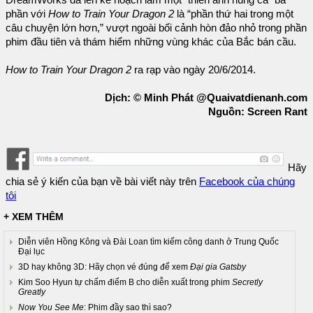
DreamWorks đã lên kế hoạch làm một “thiên anh hùng ca” ba
phần với
How to Train Your Dragon 2
là “phần thứ hai trong một
câu chuyện lớn hơn,” vượt ngoài bối cảnh hòn đảo nhỏ trong phần
phim đầu tiên và thám hiểm những vùng khác của Bắc bán cầu.
How to Train Your Dragon 2
ra rạp vào ngày 20/6/2014.
Dịch: © Minh Phát @Quaivatdienanh.com
Nguồn: Screen Rant
Hãy
chia sẻ ý kiến của bạn về bài viết này trên
Facebook của chúng
tôi
+ XEM THÊM
Diễn viên Hồng Kông và Đài Loan tìm kiếm công danh ở Trung Quốc
Đại lục
3D hay không 3D: Hãy chọn vé đúng để xem
Đại gia Gatsby
Kim Soo Hyun tự chấm điểm B cho diễn xuất trong phim
Secretly
Greatly
Now You See Me
: Phim đầy sao thì sao?