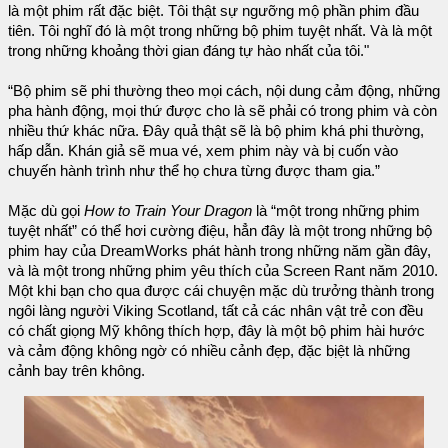
là một phim rất đặc biệt. Tôi thật sự ngưỡng mộ phần phim đầu
tiên. Tôi nghĩ đó là một trong những bộ phim tuyệt nhất. Và là một
trong những khoảng thời gian đáng tự hào nhất của tôi."
“Bộ phim sẽ phi thường theo mọi cách, nội dung cảm động, những
pha hành động, mọi thứ được cho là sẽ phải có trong phim và còn
nhiều thứ khác nữa. Đây quả thật sẽ là bộ phim khá phi thường,
hấp dẫn. Khán giả sẽ mua vé, xem phim này và bị cuốn vào
chuyến hành trình như thể họ chưa từng được tham gia.”
Mặc dù gọi
How to Train Your Dragon
là “một trong những phim
tuyệt nhất” có thể hơi cường điệu, hẳn đây là một trong những bộ
phim hay của DreamWorks phát hành trong những năm gần đây,
và là một trong những phim yêu thích của Screen Rant năm 2010.
Một khi bạn cho qua được cái chuyện mặc dù trưởng thành trong
ngôi làng người Viking Scotland, tất cả các nhân vật trẻ con đều
có chất giọng Mỹ không thích hợp, đây là một bộ phim hài hước
và cảm động không ngờ có nhiều cảnh đẹp, đặc bịệt là những
cảnh bay trên không.