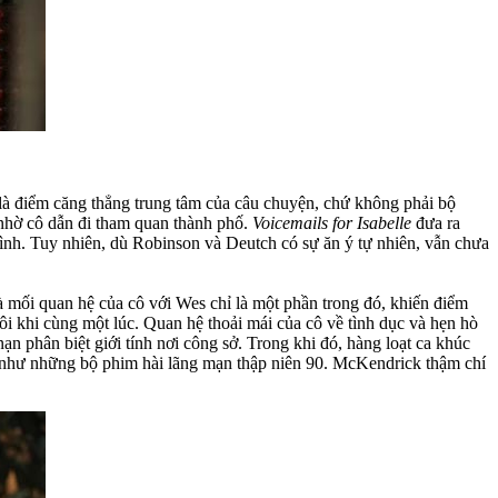
là điểm căng thẳng trung tâm của câu chuyện, chứ không phải bộ
 nhờ cô dẫn đi tham quan thành phố.
Voicemails for Isabelle
đưa ra
ình. Tuy nhiên, dù Robinson và Deutch có sự ăn ý tự nhiên, vẫn chưa
và mối quan hệ của cô với Wes chỉ là một phần trong đó, khiến điểm
đôi khi cùng một lúc. Quan hệ thoải mái của cô về tình dục và hẹn hò
n phân biệt giới tính nơi công sở. Trong khi đó, hàng loạt ca khúc
g như những bộ phim hài lãng mạn thập niên 90. McKendrick thậm chí