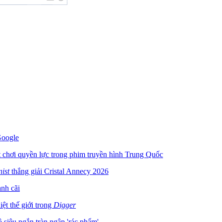
Google
luật chơi quyền lực trong phim truyền hình Trung Quốc
nist
thắng giải Cristal Annecy 2026
anh cãi
ệt thế giới trong
Digger
 siêu ngắn tràn ngập 'rác phẩm'