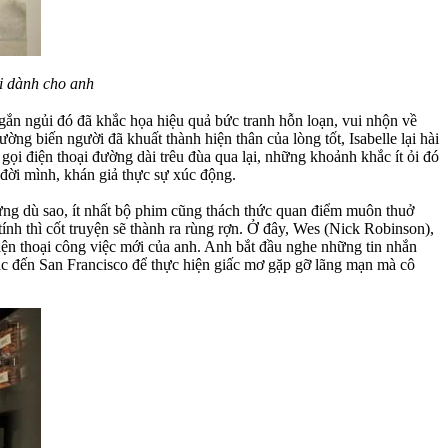
ải dành cho anh
gắn ngủi đó đã khắc họa hiệu quả bức tranh hỗn loạn, vui nhộn về
ờng biến người đã khuất thành hiện thân của lòng tốt, Isabelle lại hài
gọi điện thoại đường dài trêu đùa qua lại, những khoảnh khắc ít ỏi đó
a đời mình, khán giả thực sự xúc động.
ưng dù sao, ít nhất bộ phim cũng thách thức quan điểm muôn thuở
nh thì cốt truyện sẽ thành ra rùng rợn. Ở đây, Wes (Nick Robinson),
o điện thoại công việc mới của anh. Anh bắt đầu nghe những tin nhắn
tác đến San Francisco để thực hiện giấc mơ gặp gỡ lãng mạn mà cô