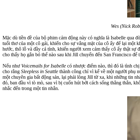
Wes (Nick Robi
Mặc dù tiền đề của bộ phim cảm động này có nghĩa là Isabelle qua đ
tuổi thơ của một cô gái, khiến cho sự vắng mặt của cô ấy để lại một k
hước, thô lỗ và đầy cá tính, khiến người xem cảm thấy cô ấy thật sự 
cho thấy họ gắn bó thế nào sau khi Jill chuyển đến San Francisco để t
Nếu như
Voicemails for Isabelle
có nhược điểm nào, thì đó là tình c
cho rằng
Sleepless in Seattle
thành công chỉ vì kể về một người phụ nữ
một chuyên gia bất động sản, lại phải lòng Jill từ xa, khi những tin 
đó, ban đầu vì tò mò, sau vì bị cuốn hút bởi cách sống thẳng thắn,
nhắc đến trong một tin nhắn.