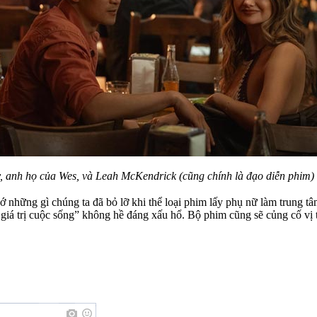
y, anh họ của Wes, và Leah McKendrick (cũng chính là đạo diễn phim) 
ớ những gì chúng ta đã bỏ lỡ khi thể loại phim lấy phụ nữ làm trung tâ
giá trị cuộc sống” không hề đáng xấu hổ. Bộ phim cũng sẽ củng cố vị