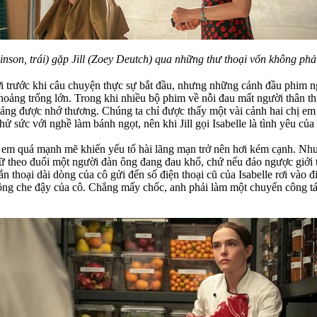
nson, trái) gặp Jill (Zoey Deutch) qua những thư thoại vốn không ph
ời trước khi câu chuyện thực sự bắt đầu, nhưng những cảnh đầu phim n
hoảng trống lớn. Trong khi nhiều bộ phim về nỗi đau mất người thân thư
đáng được nhớ thương. Chúng ta chỉ được thấy một vài cảnh hai chị em 
hử sức với nghề làm bánh ngọt, nên khi Jill gọi Isabelle là tình yêu củ
hị em quá mạnh mẽ khiến yếu tố hài lãng mạn trở nên hơi kém cạnh. Nh
 theo đuổi một người đàn ông đang đau khổ, chứ nếu đảo ngược giới tí
nhắn thoại dài dòng của cô gửi đến số điện thoại cũ của Isabelle rơi và
 không che đậy của cô. Chẳng mấy chốc, anh phải làm một chuyến công 