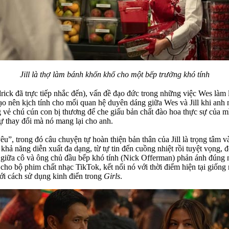
Jill là thợ làm bánh khốn khổ cho một bếp trưởng khó tính
ck đã trực tiếp nhắc đến), vấn đề đạo đức trong những việc Wes làm 
tạo nên kịch tính cho mối quan hệ duyên dáng giữa Wes và Jill khi anh
 vẻ chú cún con bị thương để che giấu bản chất đào hoa thực sự của m
ự thay đổi mà nó mang lại cho anh.
êu”, trong đó câu chuyện tự hoàn thiện bản thân của Jill là trọng tâm 
 khả năng diễn xuất đa dạng, từ tự tin đến cuồng nhiệt rồi tuyệt vọng, 
 giữa cô và ông chủ đầu bếp khó tính (Nick Offerman) phản ánh đúng nạ
ho bộ phim chất nhạc TikTok, kết nối nó với thời điểm hiện tại giốn
i cách sử dụng kinh điển trong
Girls
.