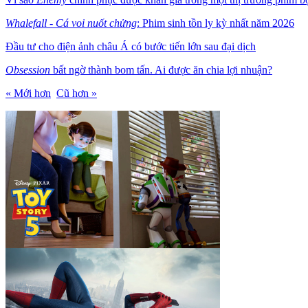
Whalefall
-
Cá voi nuốt chửng
: Phim sinh tồn ly kỳ nhất năm 2026
Đầu tư cho điện ảnh châu Á có bước tiến lớn sau đại dịch
Obsession
bất ngờ thành bom tấn. Ai được ăn chia lợi nhuận?
« Mới hơn
Cũ hơn »