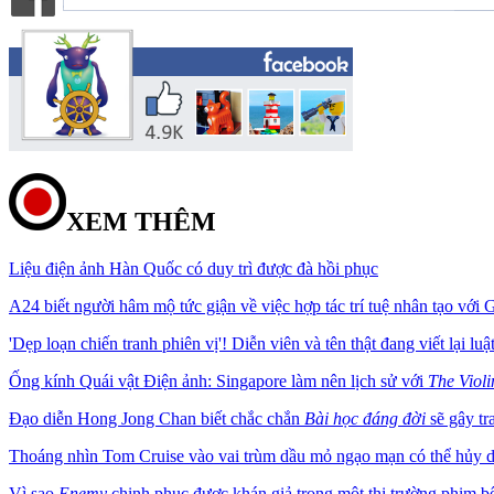
XEM THÊM
Liệu điện ảnh Hàn Quốc có duy trì được đà hồi phục
A24 biết người hâm mộ tức giận về việc hợp tác trí tuệ nhân tạo với 
'Dẹp loạn chiến tranh phiên vị'! Diễn viên và tên thật đang viết lại 
Ống kính Quái vật Điện ảnh: Singapore làm nên lịch sử với
The Violi
Đạo diễn Hong Jong Chan biết chắc chắn
Bài học đáng đời
sẽ gây tr
Thoáng nhìn Tom Cruise vào vai trùm dầu mỏ ngạo mạn có thể hủy di
Vì sao
Enemy
chinh phục được khán giả trong một thị trường phim bộ