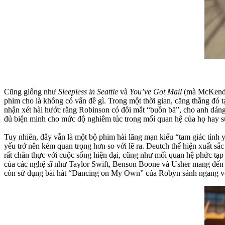
Cũng giống như
Sleepless in Seattle
và
You’ve Got Mail
(mà McKendri
phim cho là không có vấn đề gì. Trong một thời gian, căng thẳng đó 
nhận xét hài hước rằng Robinson có đôi mắt “buồn bã”, cho anh dáng
đủ biện minh cho mức độ nghiêm túc trong mối quan hệ của họ hay s
Tuy nhiên, đây vẫn là một bộ phim hài lãng mạn kiểu “tam giác tình y
yếu trở nên kém quan trọng hơn so với lẽ ra. Deutch thể hiện xuất sắc
rất chân thực với cuộc sống hiện đại, cũng như mối quan hệ phức tạp
của các nghệ sĩ như Taylor Swift, Benson Boone và Usher mang đến c
còn sử dụng bài hát “Dancing on My Own” của Robyn sánh ngang vớ