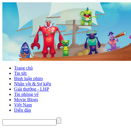
Trang chủ
Tin tức
Bình luận phim
Nhân vật & Sự kiện
Giải thưởng - LHP
Tin phòng vé
Movie Blogs
Việt Nam
Diễn đàn