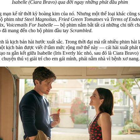
Isabelle (Ciara Bravo) qua đời ngay những phút đầu phim
lãng mạn kể từ thời kỳ hoàng kim của nó. Nhưng một thể loại khác cũng
 bộ phim như
Steel Magnolias
,
Fried Green Tomatoes
và
Terms of Ende
lix,
Voicemails For Isabelle
— bộ phim nắm bắt tất cả những chi tiết ch
cô đã mang đến cho bộ phim đầu tay
Scrambled
.
 là kịch bản hài hước xuất sắc. Trong thời đại mà rất nhiều phim hài 
ột kịch bản được viết ở tầm mức rộng mở thế này — cái hài xuất phát từ
o ra gắn kết giữa Isabelle (Iris Everly lúc nhỏ, sau đó là Ciara Bravo) 
chuyện thú vị giải trí cho em gái mình, phải nằm nhà vì bệnh xơ nang.