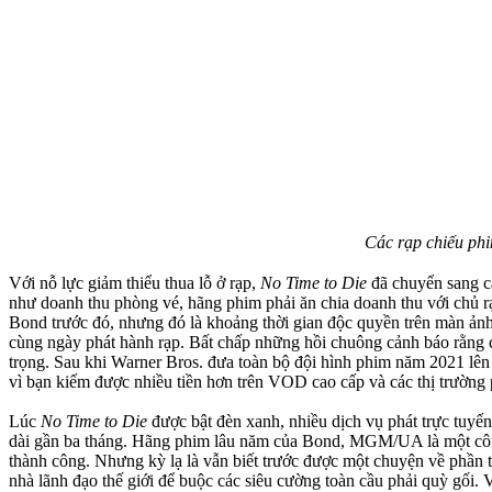
Các rạp chiếu phi
Với nỗ lực giảm thiểu thua lỗ ở rạp,
No Time to Die
đã chuyển sang cá
như doanh thu phòng vé, hãng phim phải ăn chia doanh thu với chủ r
Bond trước đó, nhưng đó là khoảng thời gian độc quyền trên màn ảnh
cùng ngày phát hành rạp. Bất chấp những hồi chuông cảnh báo rằng 
trọng. Sau khi Warner Bros. đưa toàn bộ đội hình phim năm 2021 lên
vì bạn kiếm được nhiều tiền hơn trên VOD cao cấp và các thị trường 
Lúc
No Time to Die
được bật đèn xanh, nhiều dịch vụ phát trực tuyến
dài gần ba tháng. Hãng phim lâu năm của Bond, MGM/UA là một công t
thành công. Nhưng kỳ lạ là vẫn biết trước được một chuyện về phần 
nhà lãnh đạo thế giới để buộc các siêu cường toàn cầu phải quỳ gối.