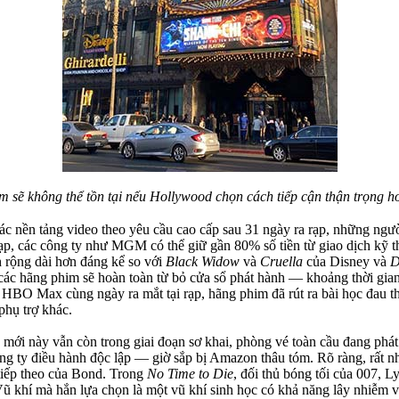
m sẽ không thể tồn tại nếu Hollywood chọn cách tiếp cận thận trọng hơ
c nền tảng video theo yêu cầu cao cấp sau 31 ngày ra rạp, những ngườ
ạp, các công ty như MGM có thể giữ gần 80% số tiền từ giao dịch kỹ t
 rộng dài hơn đáng kể so với
Black Widow
và
Cruella
của Disney và
D
các hãng phim sẽ hoàn toàn từ bỏ cửa sổ phát hành — khoảng thời gia
 HBO Max cùng ngày ra mắt tại rạp, hãng phim đã rút ra bài học đau t
phụ trợ khác.
 mới này vẫn còn trong giai đoạn sơ khai, phòng vé toàn cầu đang phát
y điều hành độc lập — giờ sắp bị Amazon thâu tóm. Rõ ràng, rất nhiề
tiếp theo của Bond. Trong
No Time to Die
, đối thủ bóng tối của 007, L
 Vũ khí mà hắn lựa chọn là một vũ khí sinh học có khả năng lây nhiễm v