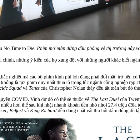
ủa
No Time to Die
. Phim mở màn đứng đầu phòng vé thị trường này với 
ài chính, nhưng ý kiến ​​của họ xung đột với những người khác biết n
c nghiệt mà các bộ phim kinh phí lớn đang phải đối mặt: trở nên có lãi 
e
không là tựa phim duy nhất thua lỗ trong lúc ngành công nghiệp rạp ch
cide Squad
và
Tenet
của Christopher Nolan thảy đều tất toán bút đỏ thu
nguyên COVID. Vinh dự đó có thể sẽ thuộc về
The Last Duel
của Twenti
ỗ nhiều hơn thế sau khi nhặt nhạnh khoản tiền nhỏ nhoi 27,4 triệu đôla 
ncer
,
Belfast
và
King Richard
đều đang chật vật thu hút đám đông dù tậ