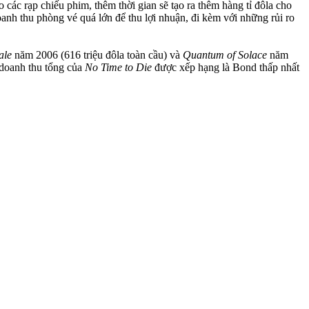
ác rạp chiếu phim, thêm thời gian sẽ tạo ra thêm hàng tỉ đôla cho
nh thu phòng vé quá lớn để thu lợi nhuận, đi kèm với những rủi ro
ale
năm 2006 (616 triệu đôla toàn cầu) và
Quantum of Solace
năm
 doanh thu tổng của
No Time to Die
được xếp hạng là Bond thấp nhất