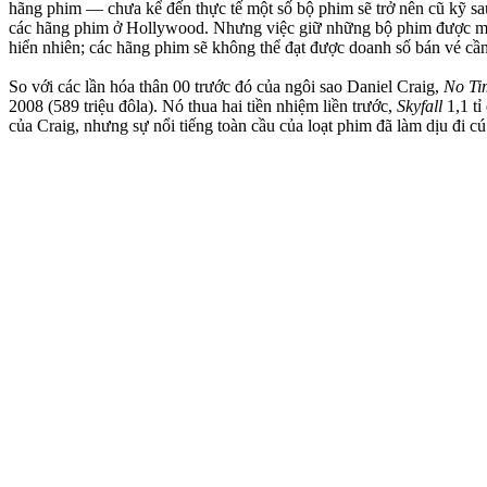
hãng phim — chưa kể đến thực tế một số bộ phim sẽ trở nên cũ kỹ sau
các hãng phim ở Hollywood. Nhưng việc giữ những bộ phim được mong 
hiển nhiên; các hãng phim sẽ không thể đạt được doanh số bán vé cần 
So với các lần hóa thân 00 trước đó của ngôi sao Daniel Craig,
No Ti
2008 (589 triệu đôla). Nó thua hai tiền nhiệm liền trước,
Skyfall
1,1 tỉ
của Craig, nhưng sự nổi tiếng toàn cầu của loạt phim đã làm dịu đi cú