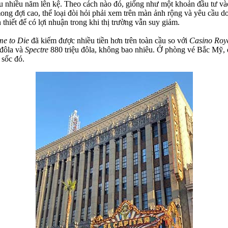
 nhiều năm lên kệ. Theo cách nào đó, giống như một khoản đầu tư vào c
đợi cao, thể loại đòi hỏi phải xem trên màn ảnh rộng và yêu cầu doa
thiết để có lợi nhuận trong khi thị trường vẫn suy giảm.
me to Die
đã kiếm được nhiều tiền hơn trên toàn cầu so với
Casino Roy
 đôla và
Spectre
880 triệu đôla, không bao nhiêu. Ở phòng vé Bắc Mỹ,
 sốc đó.