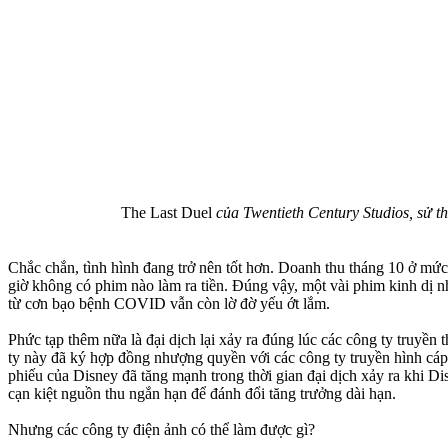
The Last Duel
của Twentieth Century Studios, sử th
Chắc chắn, tình hình đang trở nên tốt hơn. Doanh thu tháng 10 ở m
giờ không có phim nào làm ra tiền. Đúng vậy, một vài phim kinh dị 
từ cơn bạo bệnh COVID vẫn còn lờ đờ yếu ớt lắm.
Phức tạp thêm nữa là đại dịch lại xảy ra đúng lúc các công ty truyề
ty này đã ký hợp đồng nhượng quyền với các công ty truyền hình cáp v
phiếu của Disney đã tăng mạnh trong thời gian đại dịch xảy ra khi Di
cạn kiệt nguồn thu ngắn hạn để đánh đổi tăng trưởng dài hạn.
Nhưng các công ty điện ảnh có thể làm được gì?