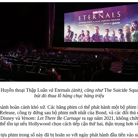
 Huyền thoại Thập Luân
và
Eternals
(ảnh), cũng như
The Suicide Squ
bút đỏ thua lỗ hàng chục hàng triệu
thành hoàn cảnh khó xử. Các hãng phim có thể phát hành một bộ phim khi
Release, công ty đứng sau bộ phim mới nhất của Bond, và các đối thủ
 Disney và
Venom: Let There Be Carnage
ra rạp năm 2021, không chừ
ể tồn tại nếu Hollywood chọn cách tiếp cận thứ hai, thận trọng hơn về
ựa phim trong số này đã bị hoãn so với ngày phát hành đầu tiên vào năm