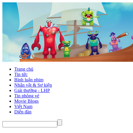
Trang chủ
Tin tức
Bình luận phim
Nhân vật & Sự kiện
Giải thưởng - LHP
Tin phòng vé
Movie Blogs
Việt Nam
Diễn đàn