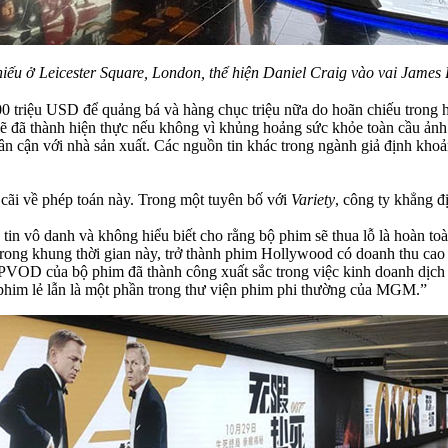
iếu ở Leicester Square, London, thể hiện Daniel Craig vào vai James
100 triệu USD để quảng bá và hàng chục triệu nữa do hoãn chiếu trong
 lẽ đã thành hiện thực nếu không vì khủng hoảng sức khỏe toàn cầu ản
hân cận với nhà sản xuất. Các nguồn tin khác trong ngành giả định khoả
ãi về phép toán này. Trong một tuyên bố với
Variety
, công ty khẳng 
n vô danh và không hiểu biết cho rằng bộ phim sẽ thua lỗ là hoàn to
trong khung thời gian này, trở thành phim Hollywood có doanh thu cao 
VOD của bộ phim đã thành công xuất sắc trong việc kinh doanh dịch vụ 
phim lẻ lẫn là một phần trong thư viện phim phi thường của MGM.”