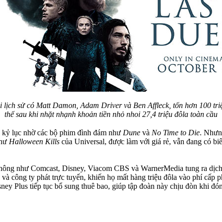
i lịch sử có Matt Damon, Adam Driver và Ben Affleck, tốn hơn 100 tri
thế sau khi nhặt nhạnh khoản tiền nhỏ nhoi 27,4 triệu đôla toàn cầu
ức kỷ lục nhờ các bộ phim đình đám như
Dune
và
No Time to Die
. Nhưn
như
Halloween Kills
của Universal, được làm với giá rẻ, vẫn đang có b
n thông như Comcast, Disney, Viacom CBS và WarnerMedia tung ra dịch v
à công ty phát trực tuyến, khiến họ mất hàng triệu đôla vào phí cấp p
sney Plus tiếp tục bổ sung thuê bao, giúp tập đoàn này chịu đòn khi đó