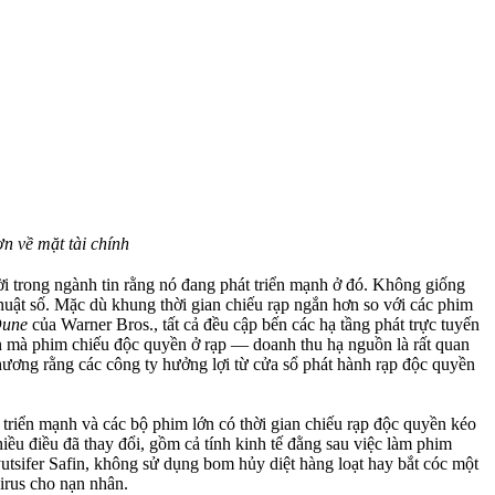
n về mặt tài chính
i trong ngành tin rằng nó đang phát triển mạnh ở đó. Không giống
huật số. Mặc dù khung thời gian chiếu rạp ngắn hơn so với các phim
une
của Warner Bros., tất cả đều cập bến các hạ tầng phát trực tuyến
n mà phim chiếu độc quyền ở rạp — doanh thu hạ nguồn là rất quan
hương rằng các công ty hưởng lợi từ cửa sổ phát hành rạp độc quyền
 triển mạnh và các bộ phim lớn có thời gian chiếu rạp độc quyền kéo
u điều đã thay đổi, gồm cả tính kinh tế đằng sau việc làm phim
yutsifer Safin, không sử dụng bom hủy diệt hàng loạt hay bắt cóc một
irus cho nạn nhân.