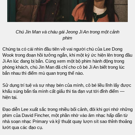
Chú Jin Man và cháu gái Jeong Ji An trong một cảnh
phim
Chúng ta có cái nhìn đầu tiên về vai người chú của Lee Dong
Wook trong đoạn hồi tưởng ngắn, khi một ký ức hiện lên trong đầu
Ji An lúc đang bị bắn. Cùng xem một bộ phim hành động trong
phòng khách, chú Jin Man đã chỉ cho cô bé Ji An biết trong lúc
bắn nhau thì điểm mù quan trọng thế nào.
Sử dụng trí tuệ và sự nhạy bén của mình, cô bé liều lĩnh lấy được
khẩu súng bắn tỉa mình cất giấu thì tia đạn vụt tới đỉnh điểm —
hiện tại.
Đạo diễn Lee xuất sắc trong nhiều bối cảnh, đôi khi gợi nhớ những
phim của David Fincher, một phần nhờ vào âm nhạc hấp dẫn từ
nhà soạn nhạc Primary và kỹ thuật quay lượn sít sao thỉnh thoảng
lướt qua các đạo cụ.