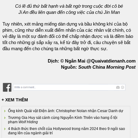
Có lẽ đủ thứ bất hạnh và bất ngờ trong cuộc đời cô bé
Ji An đều liên quan đến công việc của chú Jin Man
Tuy nhiên, xét mảng miếng dàn dựng và bầu không khí của bộ
phim, cũng như diễn xuất điểm nhấn của các nhân vật chính, có
vẻ đây là một sự đánh đổi có thể chấp nhận được và là điềm báo
tốt cho những gì sắp xảy ra, kể từ đây trở đi, câu chuyện sẽ bắt
đầu mang đến cho chúng ta những bất ngờ thực sự.
Dịch: © Ngân Mai @Quaivatdienanh.com
Nguồn:
South China Morning Post
+ XEM THÊM
Ống kính Quái vật Điện ảnh: Christopher Nolan nhận Cesar Danh dự
Trương Gia Huy sát cánh cùng Nguyễn Kính Thiên vào hang ổ tội
phạm
Wolf Hiding
4 thách thức then chốt của Hollywood trong năm 2024 theo 9 ngôi sao
đang lên của ngành giải trí