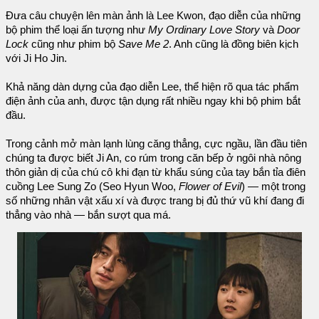
Đưa câu chuyện lên màn ảnh là Lee Kwon, đạo diễn của những
bộ phim thể loại ấn tượng như
My Ordinary Love Story
và
Door
Lock
cũng như phim bộ
Save Me 2
. Anh cũng là đồng biên kịch
với Ji Ho Jin.
Khả năng dàn dựng của đạo diễn Lee, thể hiện rõ qua tác phẩm
điện ảnh của anh, được tận dụng rất nhiều ngay khi bộ phim bắt
đầu.
Trong cảnh mở màn lạnh lùng căng thẳng, cực ngầu, lần đầu tiên
chúng ta được biết Ji An, co rúm trong căn bếp ở ngôi nhà nông
thôn giản dị của chú cô khi đạn từ khẩu súng của tay bắn tỉa điên
cuồng Lee Sung Zo (Seo Hyun Woo,
Flower of Evil
) — một trong
số những nhân vật xấu xí và được trang bị đủ thứ vũ khí đang đi
thẳng vào nhà — bắn sượt qua má.