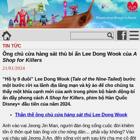
TIN TỨC
Ông chủ cửa hàng sát thủ bí ẩn Lee Dong Wook của
A
Shop for Killers
21/01/2024
“Hồ ly 9 đuôi” Lee Dong Wook (
Tale of the Nine-Tailed
) bước
một bước rời xa lãnh địa lãng mạn và kỳ ảo để cho chúng ta
thấy một khía cạnh mới của anh trong phim bộ hành động-bí
ẩn đầy phong cách
A Shop for Killers
, phim bộ Hàn Quốc
Disney+ đầu tiên của năm 2024.
Thân thế ông chủ
cửa hàng sát thủ
Lee Dong Wook
Anh vào vai Jeong Jin Man, người đàn ông sống cuộc đời khiêm
tốn ở thôn quê bán ống vòi cho nông dân… phải vậy không? Vào
vai cháu gái Jeong Ji An, đến sống với anh sau khi cha mẹ cô đột