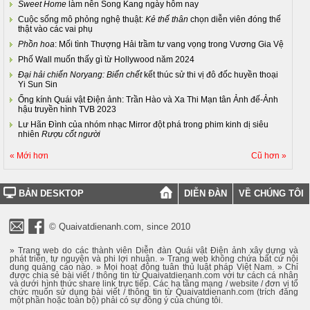
Sweet Home
làm nên Song Kang ngày hôm nay
Cuộc sống mô phỏng nghệ thuật:
Kẻ thế thân
chọn diễn viên đóng thế
thật vào các vai phụ
Phồn hoa
: Mối tình Thượng Hải trầm tư vang vọng trong Vương Gia Vệ
Phố Wall muốn thấy gì từ Hollywood năm 2024
Đại hải chiến Noryang: Biển chết
kết thúc sử thi vị đô đốc huyền thoại
Yi Sun Sin
Ống kính Quái vật Điện ảnh: Trần Hào và Xa Thi Mạn tân Ảnh đế-Ảnh
hậu truyền hình TVB 2023
Lư Hãn Đình của nhóm nhạc Mirror đột phá trong phim kinh dị siêu
nhiên
Rượu cốt người
« Mới hơn
Cũ hơn »
BẢN DESKTOP
DIỄN ĐÀN
VỀ CHÚNG TÔI
© Quaivatdienanh.com, since 2010
» Trang web do các thành viên Diễn đàn Quái vật Điện ảnh xây dựng và
phát triển, tự nguyện và phi lợi nhuận. » Trang web không chứa bất cứ nội
dung quảng cáo nào. » Mọi hoạt động tuân thủ luật pháp Việt Nam. » Chỉ
được chia sẻ bài viết / thông tin từ Quaivatdienanh.com với tư cách cá nhân
và dưới hình thức share link trực tiếp. Các hạ tầng mạng / website / đơn vị tổ
chức muốn sử dụng bài viết / thông tin từ Quaivatdienanh.com (trích đăng
một phần hoặc toàn bộ) phải có sự đồng ý của chúng tôi.