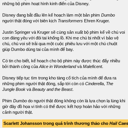
những bộ phim hoạt hình kinh điển của Disney.
Disney đang bắt đầu lên kế hoạch làm một bản phim
Dumbo
người thật đóng với biên kịch
Transformers
Ehren Kruger.
Justin Springer và Kruger sẽ cùng sản xuất bộ phim kể về chú voi
con đáng yêu với đôi tai khổng lồ. Khi mẹ chú bị nhốt vì bảo vệ
chú, chú voi sẽ trải qua một cuộc phiêu lưu với một chú chuột
giúp Dumbo dùng tai của mình để bay.
Có tin cho biết, kế hoạch cho bộ phim này được thúc đẩy nhiều
bởi thành công của
Alice in Wonderland
và
Maleficent
.
Disney tiếp tục tìm trong kho tàng cổ tích của mình để đưa ra
những phim người thật đóng, sắp tới còn có
Cinderella
,
The
Jungle Book
và
Beauty and the Beast
.
Phim
Dumbo
do người thật đóng không còn là lựa chọn lạ lùng khi
giờ đây đồ họa vi tính có thể được kết hợp hoàn hảo với những
cảnh người thật.
Scarlett Johansson trong quá trình thương thảo cho
Hail Cae