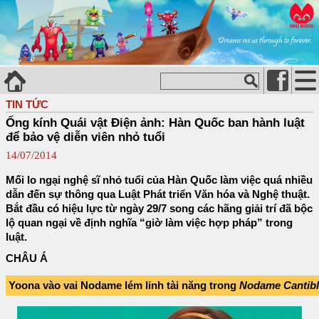
TIN TỨC
Ống kính Quái vật Điện ảnh: Hàn Quốc ban hành luật
để bảo vệ diễn viên nhỏ tuổi
14/07/2014
Mối lo ngại nghệ sĩ nhỏ tuổi của Hàn Quốc làm việc quá nhiều
dẫn đến sự thông qua Luật Phát triển Văn hóa và Nghệ thuật.
Bắt đầu có hiệu lực từ ngày 29/7 song các hãng giải trí đã bộc
lộ quan ngại về định nghĩa “giờ làm việc hợp pháp” trong
luật.
CHÂU Á
Yoona vào vai Nodame lém lỉnh tài năng trong
Nodame Cantibl