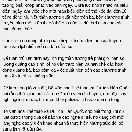
tượng phải khớp nhạc vào ban ngày. Giữa lúc khớp nhạc và biểu
diễn, ngày làm việc cho một màn biểu diễn có thể kéo dài đến 10
tiếng đồng hồ. Nếu thần tượng xuất hiện trên ba, bốn chương trình
truyền hình một tuần thì có thể chả còn lại đủ thời gian cho các
hoạt động khác.
Các ca sĩ có đóng phim phải khớp lịch cho điện ảnh và truyền
hình vào lịch diễn vốn đã kín của họ.
Để tuân thủ luật định này, những thần tượng trẻ phải giới hạn số
lượng quảng cáo sinh lời họ vẫn thực hiện và hạn chế các hoạt
động quảng bá, bao gồm cả việc xuất hiện trên các chương trình
tạp kỹ và trả lời phỏng vấn.
Để làm sáng tỏ vấn đề, Bộ Văn hóa Thể thao và Du lịch Hàn Quốc
nói rằng thời gian mà các ca sĩ, diễn viên di chuyển, chờ đợi hay
nghỉ ngơi giữa các tiết mục không được tính vào con số tổng.
Bộ Văn hóa Thể thao và Du lịch Hàn Quốc cho biết trong khi dự
luật được thông qua để bảo vệ các nghệ sĩ trẻ, họ đang cởi mở
lắng nghe các ý kiến khác nhau và thực hiện những sửa đổi bổ
sung làm rõ luật này.