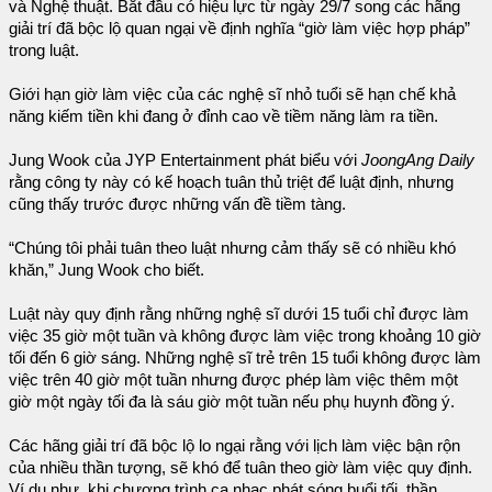
và Nghệ thuật. Bắt đầu có hiệu lực từ ngày 29/7 song các hãng
giải trí đã bộc lộ quan ngại về định nghĩa “giờ làm việc hợp pháp”
trong luật.
Giới hạn giờ làm việc của các nghệ sĩ nhỏ tuổi sẽ hạn chế khả
năng kiếm tiền khi đang ở đỉnh cao về tiềm năng làm ra tiền.
Jung Wook của JYP Entertainment phát biểu với
JoongAng Daily
rằng công ty này có kế hoạch tuân thủ triệt để luật định, nhưng
cũng thấy trước được những vấn đề tiềm tàng.
“Chúng tôi phải tuân theo luật nhưng cảm thấy sẽ có nhiều khó
khăn,” Jung Wook cho biết.
Luật này quy định rằng những nghệ sĩ dưới 15 tuổi chỉ được làm
việc 35 giờ một tuần và không được làm việc trong khoảng 10 giờ
tối đến 6 giờ sáng. Những nghệ sĩ trẻ trên 15 tuổi không được làm
việc trên 40 giờ một tuần nhưng được phép làm việc thêm một
giờ một ngày tối đa là sáu giờ một tuần nếu phụ huynh đồng ý.
Các hãng giải trí đã bộc lộ lo ngại rằng với lịch làm việc bận rộn
của nhiều thần tượng, sẽ khó để tuân theo giờ làm việc quy định.
Ví dụ như, khi chương trình ca nhạc phát sóng buổi tối, thần