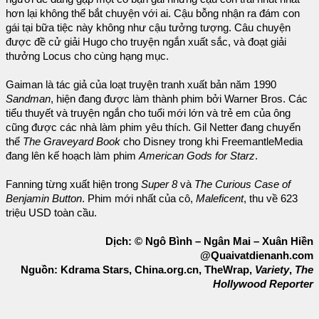
hơn lại không thể bắt chuyện với ai. Cậu bỗng nhận ra đám con
gái tại bữa tiệc này không như cậu tưởng tượng. Câu chuyện
được đề cử giải Hugo cho truyện ngắn xuất sắc, và đoạt giải
thưởng Locus cho cùng hạng mục.
Gaiman là tác giả của loạt truyện tranh xuất bản năm 1990
Sandman
, hiện đang được làm thành phim bởi Warner Bros. Các
tiểu thuyết và truyện ngắn cho tuổi mới lớn và trẻ em của ông
cũng được các nhà làm phim yêu thích. Gil Netter đang chuyển
thể
The Graveyard Book
cho Disney trong khi FreemantleMedia
đang lên kế hoạch làm phim
American Gods for Starz
.
Fanning từng xuất hiện trong
Super 8
và
The Curious Case of
Benjamin Button
. Phim mới nhất của cô,
Maleficent
, thu về 623
triệu USD toàn cầu.
Dịch: © Ngô Bình – Ngân Mai – Xuân Hiền
@Quaivatdienanh.com
Nguồn: Kdrama Stars, China.org.cn, TheWrap,
Variety
,
The
Hollywood Reporter