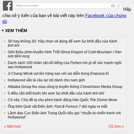
Hãy
chia sẻ ý kiến của bạn về bài viết này trên
Facebook của chúng
tôi
+ XEM THÊM
3D hay không 3D: Hãy chọn vé đúng để xem
Sự khởi đầu của hành
tinh khỉ
Giới thiệu phim truyền hình TVB
Ghost Dragon of Cold Mountain
/
Hàn
sơn tiềm long
Danh sách 100 nhân vật nổi tiếng của
Forbes
nói gì về sức mạnh ngôi
sao Hollywood
Ji Chang Wook vụt lên hàng sao với vai diễn trong
Empress Ki
Hollywood vẫn là câu lạc bộ dành cho nam giới
Alibaba Group thu mua công ty truyền thông ChinaVision Media Group
5 điều cần biết trước khi xem
Sự khởi đầu của hành tinh khỉ
Cờ vây: Chủ đề lạ cho phim hành động Hàn Quốc
The Divine Move
Ống kính Quái vật Điện ảnh:
Fast & Furious 7
dời ngày ra mắt
Lãnh đạo Cục Điện ảnh Trung Quốc kêu gọi “chuẩn bị chiến tranh với
Hollywood”
« Mới hơn
Cũ hơn »