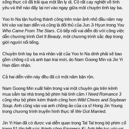
sống thực cô đã trải qua một lần ly dị. Cô rất cay nghiệt về tình
yêu và thế nào đấy lại rơi vào ngay giữa một chuyện tình tay ba.
Yoo In Na tận hưởng thành công trên màn ảnh nhỏ đầu năm nay
khi vào vai bạn diễn và cũng là đối thủ của Jun Ji Hyun trong
You
Who Came From The Stars
. Cô tiếp nối vai diễn đó với công việc
dẫn chương trình
Get It Beauty
, một chương trình sắc đẹp trong
giới người nổi tiếng.
Chuyện tình tay ba mà nhân vật của Yoo In Na dính phải sẽ bao
gồm chồng cũ và anh bạn trai mới, do Nam Goong Min và Jin Yi
Han đảm nhận.
Cả hai diễn viên này đều đã có một năm bận rộn.
Nam Goong Min xuất hiện trong vai một chuyên gia trên kênh
mua sắm tại nhà trong bộ phim hài tình cảm
I Need Romance 3
cũng như bộ phim kém thành công hơn
Wild Chives and Soybean
Soup
. Anh cũng vào vai anh chồng ảo của ca sĩ Hong Jin Young
trong chương trình truyền hình thực tế
We Got Married
.
Jin Yi Han đã có được vai diễn quan trọng Tal Tal trong bộ phim cổ
trang 51 tập hết sức thành công
Empress Ki
. Anh tiếp tục với vai