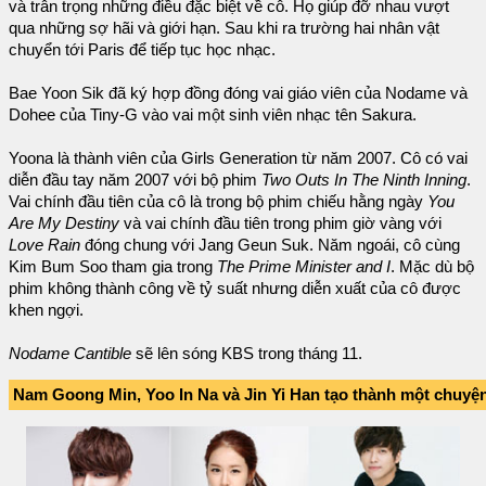
và trân trọng những điều đặc biệt về cô. Họ giúp đỡ nhau vượt
qua những sợ hãi và giới hạn. Sau khi ra trường hai nhân vật
chuyển tới Paris để tiếp tục học nhạc.
Bae Yoon Sik đã ký hợp đồng đóng vai giáo viên của Nodame và
Dohee của Tiny-G vào vai một sinh viên nhạc tên Sakura.
Yoona là thành viên của Girls Generation từ năm 2007. Cô có vai
diễn đầu tay năm 2007 với bộ phim
Two Outs In The Ninth Inning
.
Vai chính đầu tiên của cô là trong bộ phim chiếu hằng ngày
You
Are My Destiny
và vai chính đầu tiên trong phim giờ vàng với
Love Rain
đóng chung với Jang Geun Suk. Năm ngoái, cô cùng
Kim Bum Soo tham gia trong
The Prime Minister and I
. Mặc dù bộ
phim không thành công về tỷ suất nhưng diễn xuất của cô được
khen ngợi.
Nodame Cantible
sẽ lên sóng KBS trong tháng 11.
Nam Goong Min, Yoo In Na và Jin Yi Han tạo thành một chuyện