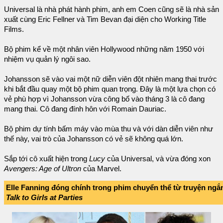
Universal là nhà phát hành phim, anh em Coen cũng sẽ là nhà sản
xuất cùng Eric Fellner và Tim Bevan đại diện cho Working Title
Films.
Bộ phim kể về một nhân viên Hollywood những năm 1950 với
nhiệm vụ quản lý ngôi sao.
Johansson sẽ vào vai một nữ diễn viên đột nhiên mang thai trước
khi bắt đầu quay một bộ phim quan trọng. Đây là một lựa chọn có
vẻ phù hợp vì Johansson vừa công bố vào tháng 3 là cô đang
mang thai. Cô đang đính hôn với Romain Dauriac.
Bộ phim dự tính bấm máy vào mùa thu và với dàn diễn viên như
thế này, vai trò của Johansson có vẻ sẽ không quá lớn.
Sắp tới cô xuất hiện trong
Lucy
của Universal, và vừa đóng xon
Avengers: Age of Ultron
của Marvel.
Elle Fanning đóng chính trong phim chuyển thể từ truyện ngắ
Talk to Girls at Parties