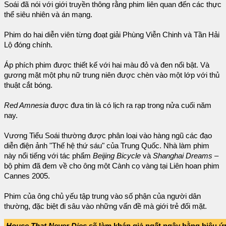
Soái đã nói với giới truyền thông rằng phim liên quan đến các thực
thể siêu nhiên và án mạng.
Phim do hai diễn viên từng đoạt giải Phùng Viễn Chinh và Tần Hải
Lộ đóng chính.
Áp phích phim được thiết kế với hai màu đỏ và đen nổi bật. Và
gương mặt một phụ nữ trung niên được chèn vào một lớp với thủ
thuật cắt bóng.
Red Amnesia
được đưa tin là có lịch ra rạp trong nửa cuối năm
nay.
Vương Tiểu Soái thường được phân loại vào hàng ngũ các đạo
diễn điện ảnh "Thế hệ thứ sáu" của Trung Quốc. Nhà làm phim
này nổi tiếng với tác phẩm
Beijing Bicycle
và
Shanghai Dreams
–
bộ phim đã đem về cho ông một Cành cọ vàng tại Liên hoan phim
Cannes 2005.
Phim của ông chủ yếu tập trung vào số phận của người dân
thường, đặc biệt đi sâu vào những vấn đề mà giới trẻ đối mặt.
House That Never Dies
sẽ làm khán giả ngất ngây bằng hiệu 