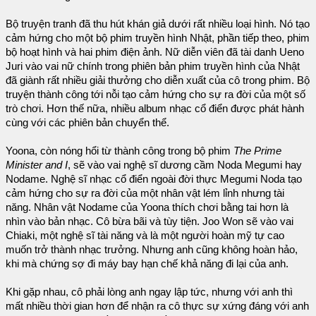
Bộ truyện tranh đã thu hút khán giả dưới rất nhiều loại hình. Nó tạo
cảm hứng cho một bộ phim truyền hình Nhật, phần tiếp theo, phim
bộ hoạt hình và hai phim điện ảnh. Nữ diễn viên đã tài danh Ueno
Juri vào vai nữ chính trong phiên bản phim truyền hình của Nhật
đã giành rất nhiều giải thưởng cho diễn xuất của cô trong phim. Bộ
truyện thành công tới nỗi tạo cảm hứng cho sự ra đời của một số
trò chơi. Hơn thế nữa, nhiều album nhạc cổ điển được phát hành
cùng với các phiên bản chuyển thể.
Yoona, còn nóng hổi từ thành công trong bộ phim
The Prime
Minister and I
, sẽ vào vai nghệ sĩ dương cầm Noda Megumi hay
Nodame. Nghệ sĩ nhạc cổ điển ngoài đời thực Megumi Noda tạo
cảm hứng cho sự ra đời của một nhân vật lém lỉnh nhưng tài
năng. Nhân vật Nodame của Yoona thích chơi bằng tai hơn là
nhìn vào bản nhạc. Cô bừa bãi và tùy tiện. Joo Won sẽ vào vai
Chiaki, một nghệ sĩ tài năng và là một người hoàn mỹ tự cao
muốn trở thành nhạc trưởng. Nhưng anh cũng không hoàn hảo,
khi mà chứng sợ đi máy bay hạn chế khả năng đi lại của anh.
Khi gặp nhau, cô phải lòng anh ngay lập tức, nhưng với anh thì
mất nhiều thời gian hơn để nhận ra cô thực sự xứng đáng với anh