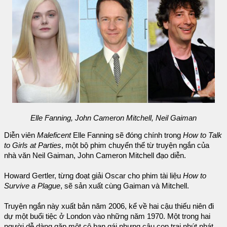
Elle Fanning, John Cameron Mitchell, Neil Gaiman
Diễn viên
Maleficent
Elle Fanning sẽ đóng chính trong
How to Talk
to Girls at Parties
, một bộ phim chuyển thể từ truyện ngắn của
nhà văn Neil Gaiman, John Cameron Mitchell đạo diễn.
Howard Gertler, từng đoạt giải Oscar cho phim tài liệu
How to
Survive a Plague
, sẽ sản xuất cùng Gaiman và Mitchell.
Truyện ngắn này xuất bản năm 2006, kể về hai cậu thiếu niên đi
dự một buổi tiệc ở London vào những năm 1970. Một trong hai
người dễ dàng gặp một cô bạn gái nhưng cậu con trai nhút nhát