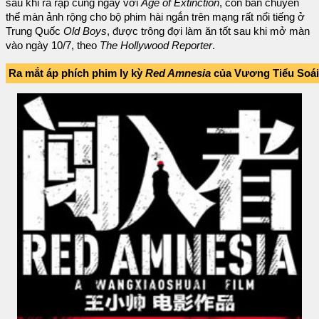
sau khi ra rạp cùng ngày với
Age of Extinction
, còn bản chuyển
thể màn ảnh rộng cho bộ phim hài ngắn trên mạng rất nổi tiếng ở
Trung Quốc
Old Boys
, được trông đợi làm ăn tốt sau khi mở màn
vào ngày 10/7, theo
The Hollywood Reporter
.
Ra mắt áp phích phim ly kỳ
Red Amnesia
của Vương Tiểu Soái