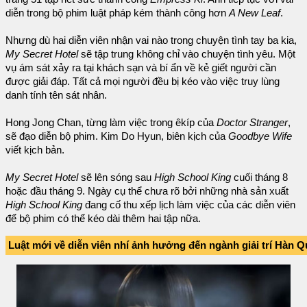
diễn trong bộ phim luật pháp kém thành công hơn
A New Leaf
.
Nhưng dù hai diễn viên nhận vai nào trong chuyện tình tay ba kia,
My Secret Hotel
sẽ tập trung không chỉ vào chuyện tình yêu. Một
vụ ám sát xảy ra tại khách sạn và bí ẩn về kẻ giết người cần
được giải đáp. Tất cả mọi người đều bị kéo vào việc truy lùng
danh tính tên sát nhân.
Hong Jong Chan, từng làm việc trong êkíp của
Doctor Stranger
,
sẽ đạo diễn bộ phim. Kim Do Hyun, biên kịch của
Goodbye Wife
viết kịch bản.
My Secret Hotel
sẽ lên sóng sau
High School King
cuối tháng 8
hoặc đầu tháng 9. Ngày cụ thể chưa rõ bởi những nhà sản xuất
High School King
đang cố thu xếp lịch làm việc của các diễn viên
để bộ phim có thể kéo dài thêm hai tập nữa.
Luật mới về diễn viên nhí ảnh hưởng đến ngành giải trí Hàn 