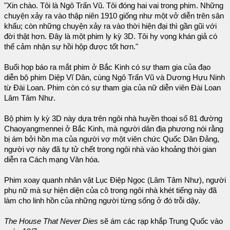
"Xin chào. Tôi là Ngô Trấn Vũ. Tôi đóng hai vai trong phim. Những
chuyện xảy ra vào thập niên 1910 giống như một vở diễn trên sân
khấu; còn những chuyện xảy ra vào thời hiện đại thì gần gũi với
đời thật hơn. Đây là một phim ly kỳ 3D. Tôi hy vọng khán giả có
thể cảm nhận sự hồi hộp được tốt hơn."
Buổi họp báo ra mắt phim ở Bắc Kinh có sự tham gia của đạo
diễn bộ phim Diệp Vĩ Dân, cùng Ngô Trấn Vũ và Dương Hựu Ninh
từ Đài Loan. Phim còn có sự tham gia của nữ diễn viên Đài Loan
Lâm Tâm Như.
Bộ phim ly kỳ 3D này dựa trên ngôi nhà huyền thoại số 81 đường
Chaoyangmennei ở Bắc Kinh, mà người dân địa phương nói rằng
bị ám bởi hồn ma của người vợ một viên chức Quốc Dân Đảng,
người vợ này đã tự tử chết trong ngôi nhà vào khoảng thời gian
diễn ra Cách mạng Văn hóa.
Phim xoay quanh nhân vật Lục Điệp Ngọc (Lâm Tâm Như), người
phụ nữ mà sự hiện diện của cô trong ngôi nhà khét tiếng này đã
làm cho linh hồn của những người từng sống ở đó trỗi dậy.
The House That Never Dies
sẽ ám các rạp khắp Trung Quốc vào