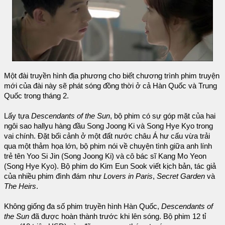
Một đài truyền hình địa phương cho biết chương trình phim truyện
mới của đài này sẽ phát sóng đồng thời ở cả Hàn Quốc và Trung
Quốc trong tháng 2.
Lấy tựa
Descendants of the Sun
, bộ phim có sự góp mặt của hai
ngôi sao hallyu hàng đầu Song Joong Ki và Song Hye Kyo trong
vai chính. Đặt bối cảnh ở một đất nước châu Á hư cấu vừa trải
qua một thảm họa lớn, bộ phim nói về chuyện tình giữa anh lính
trẻ tên Yoo Si Jin (Song Joong Ki) và cô bác sĩ Kang Mo Yeon
(Song Hye Kyo). Bộ phim do Kim Eun Sook viết kịch bản, tác giả
của nhiều phim đình đám như
Lovers in Paris
,
Secret Garden
và
The Heirs
.
Không giống đa số phim truyền hình Hàn Quốc,
Descendants of
the Sun
đã được hoàn thành trước khi lên sóng. Bộ phim 12 tỉ