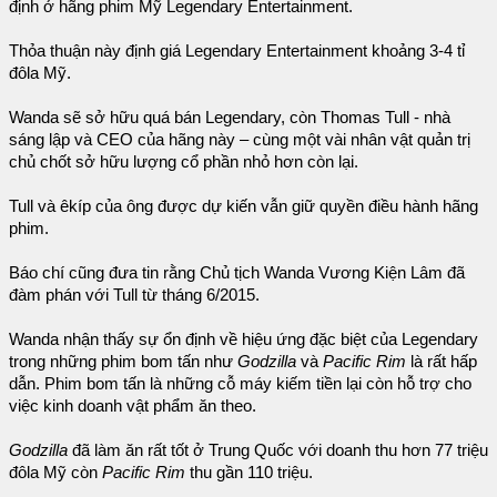
định ở hãng phim Mỹ Legendary Entertainment.
Thỏa thuận này định giá Legendary Entertainment khoảng 3-4 tỉ
đôla Mỹ.
Wanda sẽ sở hữu quá bán Legendary, còn Thomas Tull - nhà
sáng lập và CEO của hãng này – cùng một vài nhân vật quản trị
chủ chốt sở hữu lượng cổ phần nhỏ hơn còn lại.
Tull và êkíp của ông được dự kiến vẫn giữ quyền điều hành hãng
phim.
Báo chí cũng đưa tin rằng Chủ tịch Wanda Vương Kiện Lâm đã
đàm phán với Tull từ tháng 6/2015.
Wanda nhận thấy sự ổn định về hiệu ứng đặc biệt của Legendary
trong những phim bom tấn như
Godzilla
và
Pacific Rim
là rất hấp
dẫn. Phim bom tấn là những cỗ máy kiếm tiền lại còn hỗ trợ cho
việc kinh doanh vật phẩm ăn theo.
Godzilla
đã làm ăn rất tốt ở Trung Quốc với doanh thu hơn 77 triệu
đôla Mỹ còn
Pacific Rim
thu gần 110 triệu.