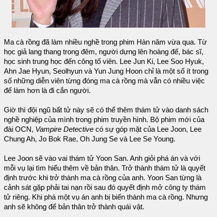
Ma cà rồng đã làm nhiều nghề trong phim Hàn năm vừa qua. Từ
học giả lang thang trong đêm, người dựng lên hoàng đế, bác sĩ,
học sinh trung học đến công tố viên. Lee Jun Ki, Lee Soo Hyuk,
Ahn Jae Hyun, Seolhyun và Yun Jung Hoon chỉ là một số ít trong
số những diễn viên từng đóng ma cà rồng mà vẫn có nhiều việc
để làm hơn là đi cắn người.
Giờ thì đội ngũ bất tử này sẽ có thể thêm thám tử vào danh sách
nghề nghiệp của mình trong phim truyền hình. Bộ phim mới của
đài OCN,
Vampire Detective
có sự góp mặt của Lee Joon, Lee
Chung Ah, Jo Bok Rae, Oh Jung Se và Lee Se Young.
Lee Joon sẽ vào vai thám tử Yoon San. Anh giỏi phá án và với
mỗi vụ lại tìm hiểu thêm về bản thân. Trở thành thám tử là quyết
định trước khi trở thành ma cà rồng của anh. Yoon San từng là
cảnh sát gặp phải tai nạn rồi sau đó quyết định mở công ty thám
tử riêng. Khi phá một vụ án anh bị biến thành ma cà rồng. Nhưng
anh sẽ không để bản thân trở thành quái vật.