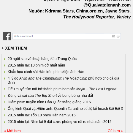
@Quaivatdienanh.com
Nguồn: Kdrama Stars, China.org.cn, Jayne Stars,
The Hollywood Reporter
,
Variety
+ XEM THÊM
20 ngôi sao võ thuật hàng đầu Trung Quốc
2015 nhìn lại: 10 phim dở nhất năm
Khắc họa cảnh sát Hàn trên phim điện ảnh Hàn
4 lý do
Alvin and The Chipmunks: The Road Chip
phù hợp cho cả gia
đình
Tiểu thuyết tìm mộ trở thành phim bom tấn
Mojin – The Lost Legend
Đúng và sai của
The Big Short
về bong bóng nhà đất
Điểm phim truyền hình Hàn Quốc tháng giêng 2016
Ống kính Quái vật Điện ảnh: Quentin Tarantino tiết lộ kế hoạch
Kill Bill 3
2015 nhìn lại: Tốp 10 phim Hàn năm 2015
2015 nhìn lại: Nhìn lại 9 đặt cược phòng vé rủi ro nhất năm 2015
« Mới hơn
Cũ hơn »