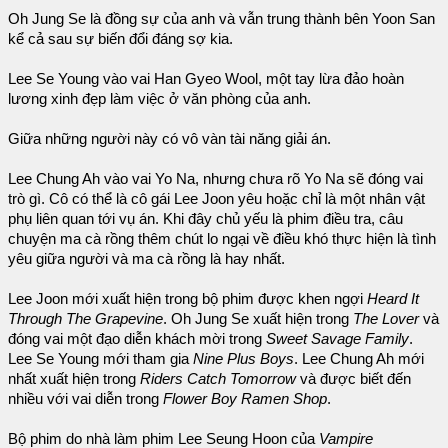
Oh Jung Se là đồng sự của anh và vẫn trung thành bên Yoon San
kể cả sau sự biến đổi đáng sợ kia.
Lee Se Young vào vai Han Gyeo Wool, một tay lừa đảo hoàn
lương xinh đẹp làm việc ở văn phòng của anh.
Giữa những người này có vô vàn tài năng giải án.
Lee Chung Ah vào vai Yo Na, nhưng chưa rõ Yo Na sẽ đóng vai
trò gì. Cô có thể là cô gái Lee Joon yêu hoặc chỉ là một nhân vật
phụ liên quan tới vụ án. Khi đây chủ yếu là phim điều tra, câu
chuyện ma cà rồng thêm chút lo ngại về điều khó thực hiện là tình
yêu giữa người và ma cà rồng là hay nhất.
Lee Joon mới xuất hiện trong bộ phim được khen ngợi
Heard It
Through The Grapevine
. Oh Jung Se xuất hiện trong
The Lover
và
đóng vai một đạo diễn khách mời trong
Sweet Savage Family
.
Lee Se Young mới tham gia
Nine Plus Boys
. Lee Chung Ah mới
nhất xuất hiện trong
Riders Catch Tomorrow
và được biết đến
nhiều với vai diễn trong
Flower Boy Ramen Shop
.
Bộ phim do nhà làm phim Lee Seung Hoon của
Vampire