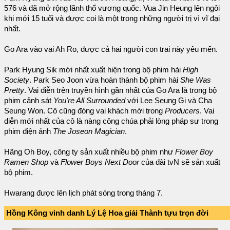
576 và đã mở rộng lãnh thổ vương quốc. Vua Jin Heung lên ngôi
khi mới 15 tuổi và được coi là một trong những người trị vì vĩ đại
nhất.
Go Ara vào vai Ah Ro, được cả hai người con trai này yêu mến.
Park Hyung Sik mới nhất xuất hiện trong bộ phim hài
High
Society
. Park Seo Joon vừa hoàn thành bộ phim hài
She Was
Pretty
. Vai diễn trên truyền hình gần nhất của Go Ara là trong bộ
phim cảnh sát
You're All Surrounded
với Lee Seung Gi và Cha
Seung Won. Cô cũng đóng vai khách mời trong
Producers
. Vai
diễn mới nhất của cô là nàng công chúa phải lòng pháp sư trong
phim điện ảnh
The Joseon Magician
.
Hãng Oh Boy, công ty sản xuất nhiều bộ phim như
Flower Boy
Ramen Shop
và
Flower Boys Next Door
của đài tvN sẽ sản xuất
bộ phim.
Hwarang được lên lịch phát sóng trong tháng 7.
Hồng Kông vinh danh Lý Lệ Hoa giải Thành tựu trọn đời