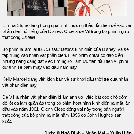
Emma Stone đang trong quá trình thương thảo đầu tiên để vào vai
phản diện nổi tiếng của Disney, Cruella de Vil trong bộ phim người
thật đóng
Cruella
.
Bộ phim là làm lại từ
101 Dalmations
kinh điển của Disney, và sẽ
tập trung vào nhân vật phản diện. Hiện phim chưa có đạo diễn
nhưng hãng đang đặt việc tìm người làm ưu tiên đầu tiên vì phim
dự tính sẽ bấm máy vào đầu năm nay.
Kelly Marcel đang viết kịch bản về sự khởi đầu thời trẻ của nhân
vật phản diện này.
De Vil là nhân vật phản diện bị ám ảnh với việc bắt cóc chó đốm
để lột da làm quần áo trong bộ phim hoạt hình kinh điển ra mắt lần
đầu vào năm 1961. Glenn Close đóng vai này trong bản người
thật đóng của bộ phim ra mắt năm 1996 do John Hughes sản
xuất.
Dịch: © Ngô Bình – Ngân Mai – Xuân Hiền