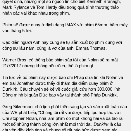
quyết định, nhưng một số nguồn tin cho biết Kenneth Branagh,
Mark Rylance và Tom Hardy đều trong quá trình thương thảo
nhận các vai khác nhau trong phim.
Phim sẽ được quay ở định dạng IMAX với phim 65mm, bấm máy
vào tháng 5 tới.
Đạo diễn người Anh này cũng sẽ tự sản xuất bộ phim cùng với
cộng sự lâu năm, cũng là vợ của anh, Emma Thomas.
Warner Bros. có thông báo phim sắp tới của Nolan sẽ ra mắt
21/7/2017 nhưng không nêu rõ cụ thể là phim gì.
Tin tức về bộ phim này được báo chí Pháp đưa tin khi Nolan và
em trai Jonathan được thấy đi thăm địa điểm quay phim ở
Dunkirk. Câu chuyện sẽ kể về cuộc giải cứu hơn 300.000 lính
Đồng minh bị quân Đức bao vây tại thành phố Pháp Dunkirk.
Greg Silverman, chủ tịch phát triển sáng tạo và sản xuất toàn cầu
của WB phát biểu, “Chúng tôi rất vui được tiếp tục hợp tác với
Christopher Nolan, nhà làm phim có một không hai và đã tạo ra
một số những thành công lớn nhất mọi thời đại.
Dunkirk
là câu
chuyện đầy kịch tính và chúng tôi rất háo hức được xem tác