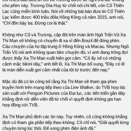
cho phim này. Trương Gia Huy từ chối nói chi tiết, còn Cổ Thiên
Lạc cũng miễn bình luận. Nói về những bài báo đưa tin Cổ Thiên
Lạc kiếm được 400 triệu đôla Hồng Kông cả năm 2015, anh nói,
“Chỉ đồn bậy bạ. Đừng coi là thật.”
Không như Cổ và Trương, cặp đôi trên màn ảnh Ngô Trấn Vũ-Xa
Thi Mạn sẽ không có chuyến đi xa xỉ đến Brazil để đóng phim.
Câu chuyện của họ tập trung ở Hồng Kông và Macau. Nhưng Ngô
Trấn Vũ nói anh không quan tâm chuyện đó, vì anh đang trông đợi
được thấy Xa Thi Mạn xuất hiện gợi cảm. “Cô ấy sẽ có những
cảnh mặc bikini dây,” anh tiết lộ. Xa Thi Mạn bổ sung, “Đây có lẽ
là màn diễn xuất gợi cảm nhất của tôi từ trước đến nay.”
Mặc dù đã có tin công bố rằng Xa Thi Mạn sẽ tham gia phim
truyền hình trên mạng tiếp theo của
Line Walker
, do TVB hợp tác
sản xuất với Penguin Pictures của Đại lục, các tiến triển gần đây
khẳng định nữ diễn viên đã từ chối vì quyết định không gia hạn
hợp đồng với TVB.
Xa Thi Mạn phủ định các tin này. Tuy nhiên, cô cũng không khẳng
định có tham gia phần tiếp theo không. Cô chỉ nói, “Giải quyết từng
chuyện từng lúc thôi. Để xong phim điện ảnh đã.”