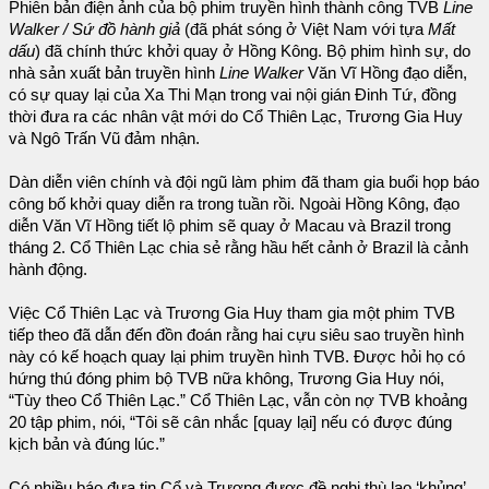
Phiên bản điện ảnh của bộ phim truyền hình thành công TVB
Line
Walker / Sứ đồ hành giả
(đã phát sóng ở Việt Nam với tựa
Mất
dấu
) đã chính thức khởi quay ở Hồng Kông. Bộ phim hình sự, do
nhà sản xuất bản truyền hình
Line Walker
Văn Vĩ Hồng đạo diễn,
có sự quay lại của Xa Thi Mạn trong vai nội gián Đinh Tứ, đồng
thời đưa ra các nhân vật mới do Cổ Thiên Lạc, Trương Gia Huy
và Ngô Trấn Vũ đảm nhận.
Dàn diễn viên chính và đội ngũ làm phim đã tham gia buổi họp báo
công bố khởi quay diễn ra trong tuần rồi. Ngoài Hồng Kông, đạo
diễn Văn Vĩ Hồng tiết lộ phim sẽ quay ở Macau và Brazil trong
tháng 2. Cổ Thiên Lạc chia sẻ rằng hầu hết cảnh ở Brazil là cảnh
hành động.
Việc Cổ Thiên Lạc và Trương Gia Huy tham gia một phim TVB
tiếp theo đã dẫn đến đồn đoán rằng hai cựu siêu sao truyền hình
này có kế hoạch quay lại phim truyền hình TVB. Được hỏi họ có
hứng thú đóng phim bộ TVB nữa không, Trương Gia Huy nói,
“Tùy theo Cổ Thiên Lạc.” Cổ Thiên Lạc, vẫn còn nợ TVB khoảng
20 tập phim, nói, “Tôi sẽ cân nhắc [quay lại] nếu có được đúng
kịch bản và đúng lúc.”
Có nhiều báo đưa tin Cổ và Trương được đề nghị thù lao ‘khủng’