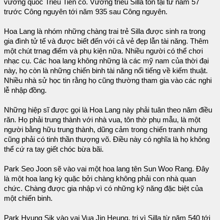
vương quốc Triều Tiên cổ. Vương triều Silla tồn tại từ năm 57
trước Công nguyên tới năm 935 sau Công nguyên.
Hoa Lang là nhóm những chàng trai trẻ Silla được sinh ra trong
gia đình tử tế và được biết đến với cả vẻ đẹp lẫn tài năng. Thêm
một chút trnag điểm và phụ kiện nữa. Nhiều người có thể chơi
nhạc cụ. Các hoa lang không những là các mỹ nam của thời đại
này, họ còn là những chiến binh tài năng nổi tiếng về kiếm thuật.
Nhiều nhà sử học tin rằng họ cũng thường tham gia vào các nghi
lễ nhập đồng.
Những hiệp sĩ được gọi là Hoa Lang này phải tuân theo năm điều
răn. Họ phải trung thành với nhà vua, tôn thờ phụ mẫu, là một
người bằng hữu trung thành, dũng cảm trong chiến tranh nhưng
cũng phải có tinh thần thượng võ. Điều này có nghĩa là họ không
thể cứ ra tay giết chóc bừa bãi.
Park Seo Joon sẽ vào vai một hoa lang tên Sun Woo Rang. Đây
là một hoa lang kỳ quặc bởi chàng không phải con nhà quan
chức. Chàng được gia nhập vì có những kỹ năng đặc biệt của
một chiến binh.
Park Hyung Sik vào vai Vua Jin Heung, trị vì Silla từ năm 540 tới