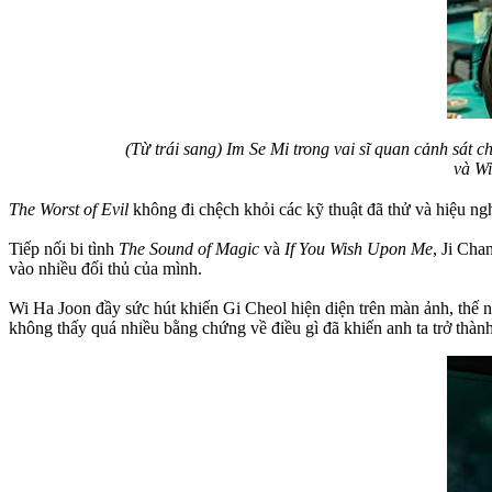
(Từ trái sang) Im Se Mi trong vai sĩ quan cảnh sát
và Wi
The Worst of Evil
không đi chệch khỏi các kỹ thuật đã thử và hiệu ngh
Tiếp nối bi tình
The Sound of Magic
và
If You Wish Upon Me
, Ji Cha
vào nhiều đối thủ của mình.
Wi Ha Joon đầy sức hút khiến Gi Cheol hiện diện trên màn ảnh, thế 
không thấy quá nhiều bằng chứng về điều gì đã khiến anh ta trở thàn