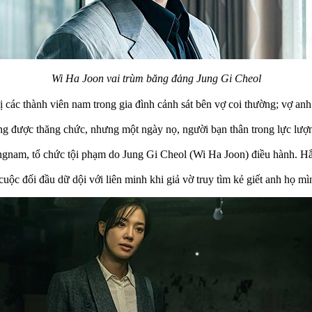
Wi Ha Joon vai trùm băng đảng Jung Gi Cheol
các thành viên nam trong gia đình cảnh sát bên vợ coi thường; vợ anh 
ông được thăng chức, nhưng một ngày nọ, người bạn thân trong lực lượ
gnam, tổ chức tội phạm do Jung Gi Cheol (Wi Ha Joon) điều hành. Hắn
cuộc đối đầu dữ dội với liên minh khi giả vờ truy tìm kẻ giết anh họ m