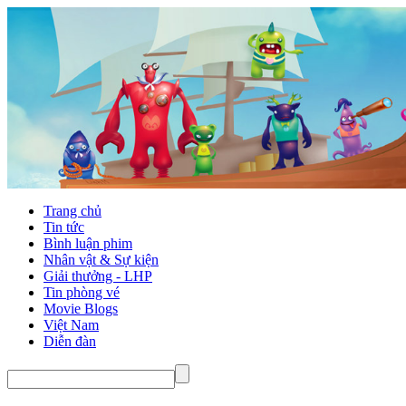
Trang chủ
Tin tức
Bình luận phim
Nhân vật & Sự kiện
Giải thưởng - LHP
Tin phòng vé
Movie Blogs
Việt Nam
Diễn đàn