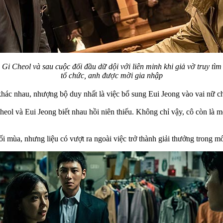
 Gi Cheol và sau cuộc đối đầu dữ dội với liên minh khi giả vờ truy tìm
tổ chức, anh được mời gia nhập
ác nhau, nhượng bộ duy nhất là việc bổ sung Eui Jeong vào vai nữ ch
ol và Eui Jeong biết nhau hồi niên thiếu. Không chỉ vậy, cô còn là mố
i mùa, nhưng liệu có vượt ra ngoài việc trở thành giải thưởng trong m