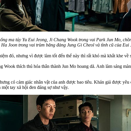
 chống ma túy Yu Eui Jeong, Ji Chang Wook trong vai Park Jun Mo, chồ
 Ha Joon trong vai trùm băng đảng Jung Gi Cheol và tình cũ của Eui
iệm đó, nhưng vì được làm tốt đến thế này thì rất khó mà khắt khe về 
ng Wook thích thú hóa thân thành Jun Mo hoang dã. Anh làm sáng màn 
nhưng có cảm giác nhân vật của anh được bao tiêu. Khán giả được yêu 
h một tay xã hội đen đáng sợ như vậy.