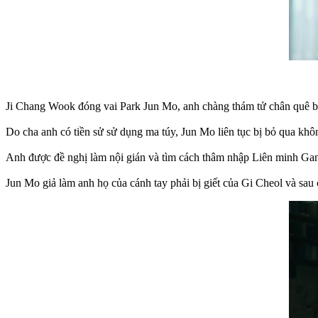
Ji Chang Wook đóng vai Park Jun Mo, anh chàng thám tử chân quê bị 
Do cha anh có tiền sử sử dụng ma túy, Jun Mo liên tục bị bỏ qua kh
Anh được đề nghị làm nội gián và tìm cách thâm nhập Liên minh Gan
Jun Mo giả làm anh họ của cánh tay phải bị giết của Gi Cheol và sau 