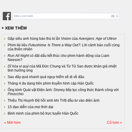
+ XEM THÊM
Gặp siêu anh hùng báo thù bí ẩn Vision của
Avengers: Age of Ultron
Phim tài liệu
Fukushima: Is There a Way Out?
: Lời cảnh báo cuối cùng
của thiên nhiên
Run All Night
có đặt dấu kết thúc cho phim hành động của Liam
Neeson?
Dĩ hòa vi quý
của Mã Đức Chung và Từ Tử San được khán giả nhiệt
tình hưởng ứng
Sau đây
quá nhanh quá nguy hiểm
sẽ đi về đâu
Tháng 4 đa dạng trên phim truyền hình cáp Hàn Quốc
Ống kính Quái vật Điện ảnh: Disney tiếp tục công thức thành công với
Pinocchio
Thiệu Thị Huynh Đệ hồi sinh khi TVB đầu tư vào điện ảnh
15 đạo diễn của mọi thời đại
Bình minh của phim bộ trực tuyến Hàn Quốc
« Mới hơn
Cũ hơn »