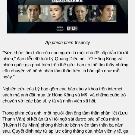
Áp phích phim
Insanity
"Sức khỏe tâm thần của con người là một chủ đề hấp dẫn tôi rất
nhiều," đạo diễn 40 tuổi Lý Quang Diệu nói. "Ở Hồng Kông và
nhiều quốc gia phát triển trên thế giới, bạn có thể tìm thấy những
câu chuyện về bệnh nhân tâm thần trên tin báo gần như mỗi
ngày."
Nghiên cứu của Lý bao gồm các báo cáo y khoa trên internet,
sách mà anh đặt mua từ Hồng Kông và Mỹ, và những cuộc trò
chuyện với các bác sĩ, y tá và nhân viên xã hội.
Trong phim của anh, một người đàn ông tâm thần phân liệt (Lưu
Thanh Vân) bị kết án tù vì tội ngộ sát được bác sĩ của mình
(Huỳnh Hiểu Minh) phóng thích từ bệnh viên tâm thần ba năm
sau. Quyết định này từ áp lực căng thẳng của nhân viên y tế, ga