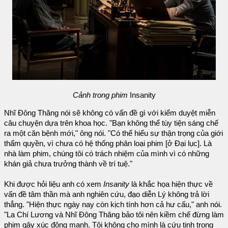
Cảnh trong phim
Insanity
Nhĩ Đông Thăng nói sẽ không có vấn đề gì với kiểm duyệt miễn
câu chuyện dựa trên khoa học. "Bạn không thể tùy tiện sáng chế
ra một căn bệnh mới," ông nói. "Có thể hiểu sự thận trọng của giới
thẩm quyền, vì chưa có hệ thống phân loại phim [ở Đại lục]. Là
nhà làm phim, chúng tôi có trách nhiệm của mình vì có những
khán giả chưa trưởng thành về trí tuệ."
Khi được hỏi liệu anh có xem
Insanity
là khắc họa hiện thực về
vấn đề tâm thần mà anh nghiên cứu, đạo diễn Lý không trả lời
thẳng. "Hiện thực ngày nay còn kịch tính hơn cả hư cấu," anh nói.
"La Chí Lương và Nhĩ Đông Thăng bảo tôi nên kiềm chế đừng làm
phim gây xúc động mạnh. Tôi không cho mình là cứu tinh trong