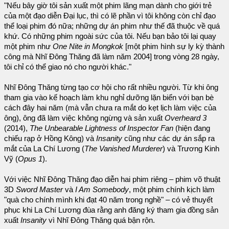
"Nếu bây giờ tôi sản xuất một phim lãng mạn dành cho giới trẻ
của một đạo diễn Đại lục, thì có lẽ phần vì tôi không còn chỉ đạo
thể loại phim đó nữa; những dự án phim như thế đã thuộc về quá
khứ. Có những phim ngoài sức của tôi. Nếu bạn bảo tôi lại quay
một phim như
One Nite in Mongkok
[một phim hình sự ly kỳ thành
công mà Nhĩ Đông Thăng đã làm năm 2004] trong vòng 28 ngày,
tôi chỉ có thể giao nó cho người khác."
Nhĩ Đông Thăng từng tạo cơ hội cho rất nhiều người. Từ khi ông
tham gia vào kế hoạch làm khu nghỉ dưỡng lặn biển với bạn bè
cách đây hai năm (mà vẫn chưa ra mắt do kẹt lịch làm việc của
ông), ông đã làm việc không ngừng và sản xuất
Overheard 3
(2014),
The Unbearable Lightness of Inspector Fan
(hiện đang
chiếu rạp ở Hồng Kông) và
Insanity
cũng như các dự án sắp ra
mắt của La Chí Lương (
The Vanished Murderer
) và Trương Kinh
Vỹ (
Opus 1
).
Với việc Nhĩ Đông Thăng đạo diễn hai phim riêng – phim võ thuật
3D
Sword Master
và
I Am Somebody
, một phim chính kịch làm
"quà cho chính mình khi đạt 40 năm trong nghề" – có vẻ thuyết
phục khi La Chí Lương đùa rằng anh đăng ký tham gia đồng sản
xuất
Insanity
vì Nhĩ Đông Thăng quá bận rộn.