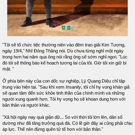
"Tôi sẽ tổ chức tiệc thường niên vào đêm trao giải Kim Tượng,
ngày 19/4," Nhĩ Đông Thăng nói. Dù chưa từng nghỉ một ngày
trong hơn hai năm qua ông nói rằng ông sẽ sớm nghỉ ngơi. "Lúc
đó tôi sẽ thông báo kế hoạch tương lai của tôi. Giờ tôi xin giữ bí
mật. "
Ở phía bên này của con dốc sự nghiệp, Lý Quang Diệu chỉ tập
trung vào hiện tại. "Sau khi xem
Insanity
, tôi chỉ hy vọng khán giả
sẽ quan tâm đến sức khỏe tinh thần của chính mình và những
người xung quanh hơn. Tôi hy vọng họ sẽ khoan dung hơn với
bản thân và người khác.
"Xã hội ngày nay quá giận dữ... So với thời tôi lớn lên, dân số
dường như đã tăng trưởng quá đà. Có lẽ giờ đây ai cũng phải chịu
áp lực. Thế nên đừng quên tử tế hơn với bản thân."