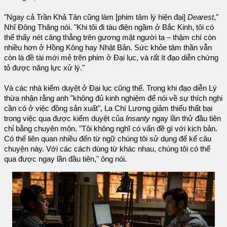
"Ngay cả Trần Khả Tân cũng làm [phim tâm lý hiện đại]
Dearest
,"
Nhĩ Đông Thăng nói. "Khi tôi đi tàu điện ngầm ở Bắc Kinh, tôi có
thể thấy nét căng thẳng trên gương mặt người ta – thậm chí còn
nhiều hơn ở Hồng Kông hay Nhật Bản. Sức khỏe tâm thần vẫn
còn là đề tài mới mẻ trên phim ở Đại lục, và rất ít đạo diễn chứng
tỏ được năng lực xử lý."
Và các nhà kiểm duyệt ở Đại lục cũng thế. Trong khi đạo diễn Lý
thừa nhận rằng anh "không đủ kinh nghiệm để nói về sự thích nghi
cần có ở việc đồng sản xuất", La Chí Lương giảm thiểu thất bại
trong việc qua được kiểm duyệt của
Insanty
ngay lần thử đầu tiên
chỉ bằng chuyên môn. "Tôi không nghĩ có vấn đề gì với kịch bản.
Có thể liên quan nhiều đến từ ngữ chúng tôi sử dụng để kể câu
chuyện này. Với các cách dùng từ khác nhau, chúng tôi có thể
qua được ngay lần đầu tiên," ông nói.