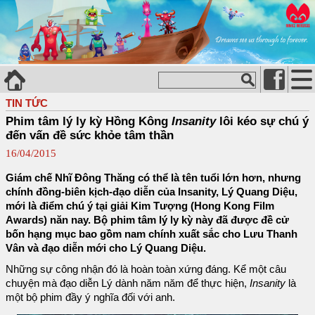
TIN TỨC
Phim tâm lý ly kỳ Hồng Kông
Insanity
lôi kéo sự chú ý
đến vấn đề sức khỏe tâm thần
16/04/2015
Giám chế Nhĩ Đông Thăng có thể là tên tuổi lớn hơn, nhưng
chính đồng-biên kịch-đạo diễn của Insanity, Lý Quang Diệu,
mới là điểm chú ý tại giải Kim Tượng (Hong Kong Film
Awards) năn nay. Bộ phim tâm lý ly kỳ này đã được đề cử
bốn hạng mục bao gồm nam chính xuất sắc cho Lưu Thanh
Vân và đạo diễn mới cho Lý Quang Diệu.
Những sự công nhận đó là hoàn toàn xứng đáng. Kể một câu
chuyện mà đạo diễn Lý dành năm năm để thực hiện,
Insanity
là
một bộ phim đầy ý nghĩa đối với anh.