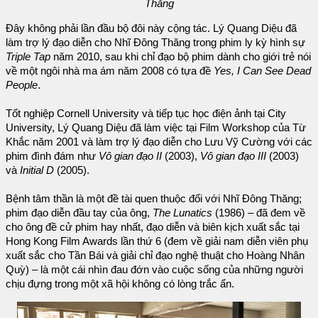
Thăng
Đây không phải lần đầu bộ đôi này cộng tác. Lý Quang Diệu đã
làm trợ lý đạo diễn cho Nhĩ Đông Thăng trong phim ly kỳ hình sự
Triple Tap
năm 2010, sau khi chỉ đạo bộ phim dành cho giới trẻ nói
về một ngôi nhà ma ám năm 2008 có tựa đề
Yes, I Can See Dead
People
.
Tốt nghiệp Cornell University và tiếp tục học điện ảnh tại City
University, Lý Quang Diệu đã làm việc tại Film Workshop của Từ
Khắc năm 2001 và làm trợ lý đạo diễn cho Lưu Vỹ Cường với các
phim đình đám như
Vô gian đạo II
(2003),
Vô gian đạo III
(2003)
và
Initial D
(2005).
Bệnh tâm thần là một đề tài quen thuộc đối với Nhĩ Đông Thăng;
phim đạo diễn đầu tay của ông,
The Lunatics
(1986) – đã đem về
cho ông đề cử phim hay nhất, đạo diễn và biên kịch xuất sắc tại
Hong Kong Film Awards lần thứ 6 (đem về giải nam diễn viên phụ
xuất sắc cho Tần Bái và giải chỉ đạo nghệ thuật cho Hoàng Nhân
Quỳ) – là một cái nhìn đau đớn vào cuộc sống của những người
chịu đựng trong một xã hội không có lòng trắc ẩn.