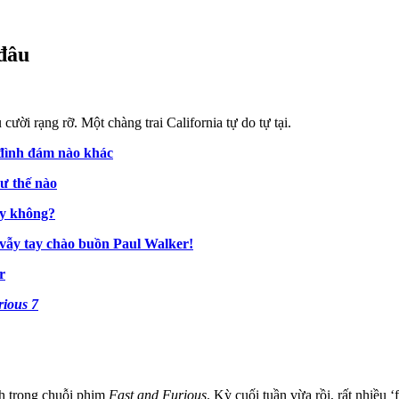
 đâu
cười rạng rỡ. Một chàng trai California tự do tự tại.
 đình đám nào khác
hư thế nào
ay không?
 vẫy tay chào buồn Paul Walker!
r
ious 7
nh trong chuỗi phim
Fast and Furious
. Kỳ cuối tuần vừa rồi, rất nhiều 