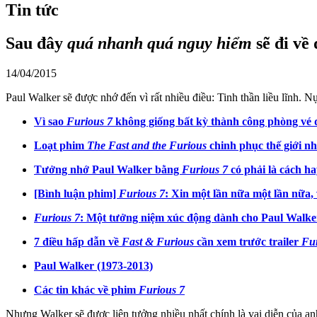
Tin tức
Sau đây
quá nhanh quá nguy hiểm
sẽ đi về
14/04/2015
Paul Walker sẽ được nhớ đến vì rất nhiều điều: Tinh thần liều lĩnh. Nụ 
Vì sao
Furious 7
không giống bất kỳ thành công phòng vé
Loạt phim
The Fast and the Furious
chinh phục thế giới n
Tưởng nhớ Paul Walker bằng
Furious 7
có phải là cách h
[Bình luận phim]
Furious 7
: Xin một lần nữa một lần nữa,
Furious 7
: Một tưởng niệm xúc động dành cho Paul Walke
7 điều hấp dẫn về
Fast & Furious
cần xem trước trailer
Fur
Paul Walker (1973-2013)
Các tin khác về phim
Furious 7
Nhưng Walker sẽ được liên tưởng nhiều nhất chính là vai diễn của a