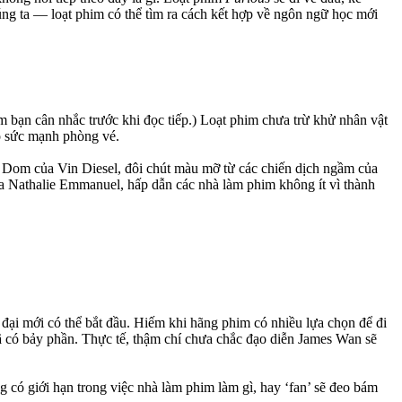
úng ta — loạt phim có thể tìm ra cách kết hợp về ngôn ngữ học mới
m bạn cân nhắc trước khi đọc tiếp.) Loạt phim chưa trừ khử nhân vật
có sức mạnh phòng vé.
và Dom của Vin Diesel, đôi chút màu mỡ từ các chiến dịch ngầm của
a Nathalie Emmanuel, hấp dẫn các nhà làm phim không ít vì thành
 đại mới có thể bắt đầu. Hiếm khi hãng phim có nhiều lựa chọn để đi
ã có bảy phần. Thực tế, thậm chí chưa chắc đạo diễn James Wan sẽ
g có giới hạn trong việc nhà làm phim làm gì, hay ‘fan’ sẽ đeo bám