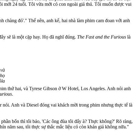
 tôi mới 24 tuổi. Tôi vừa mới có con ngoài giá thú. Tôi muốn được vui
'anh chàng đó'." Thế nên, anh kể, hai nhà làm phim cam đoan với anh
đây sẽ là một cặp hay. Họ đã nghĩ đúng.
The Fast and the Furious
là
 và
 họ
ôla
phim thứ hai, và Tyrese Gibson ở W Hotel, Los Angeles. Anh nói anh
urious
.
er nói. Anh và Diesel đóng vai khách mời trong phim nhưng thực tế là
 phần bốn thì tôi bảo, 'Các ông đùa tôi đấy à? Thực không?' Rõ ràng,
hín năm sau, tôi thực sự thắc mắc liệu có còn khán giả không nữa."