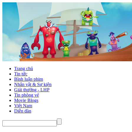
Trang chủ
Tin tức
Bình luận phim
Nhân vật & Sự kiện
Giải thưởng - LHP
Tin phòng vé
Movie Blogs
Việt Nam
Diễn đàn