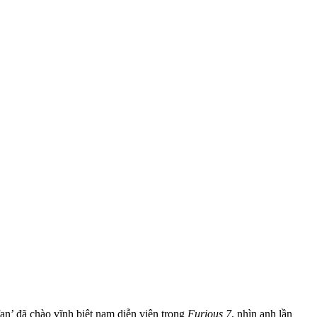
‘fan’ đã chào vĩnh biệt nam diễn viên trong
Furious 7
, nhìn anh lần