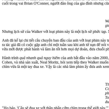
cuối trong vai Brian O'Conner, người đàn ông của gia đình nhưng cũ
Wa
gi
Nhưng lịch sử của Walker với loạt phim này là một lịch sử phức tạp.
Anh đã kể lại chi tiết câu chuyện ban đầu của anh với loạt phim này 
ra tác giả đã có cuộc gặp anh chỉ một tuần sau khi anh tử nạn để nói
vừa mới được phát hành và làm ăn tốt hơn mọi dự đoán, đưa chuỗi ph
Hành trình
quá nhanh quá nguy hiểm
của anh bắt đầu vào năm 2000, 
Cohen, và nhà sản xuất, Neal Moritz, hỏi xem tiếp theo Walker muốn
chìm vừa là một tay đua xe. Vậy là các nhà làm phim ấy đưa anh xem
Th
Cớ
ph
To
đu
"Họ bảo, 'Cậu sẽ đua xe với thân phận cớm chìm trong thế giới này,'"