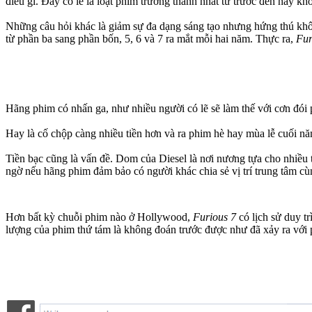
điều gì. Đây có lẽ là loạt phim trưởng thành nhất từ trước đến nay k
Những câu hỏi khác là giảm sự đa dạng sáng tạo nhưng hứng thú kh
từ phần ba sang phần bốn, 5, 6 và 7 ra mắt mỗi hai năm. Thực ra,
Fur
Hãng phim có nhấn ga, như nhiều người có lẽ sẽ làm thế với cơn đói 
Hay là cố chộp càng nhiều tiền hơn và ra phim hè hay mùa lễ cuối n
Tiền bạc cũng là vấn đề. Dom của Diesel là nơi nương tựa cho nhiều 
ngờ nếu hãng phim đảm bảo có người khác chia sẻ vị trí trung tâm cùn
Hơn bất kỳ chuỗi phim nào ở Hollywood,
Furious 7
có lịch sử duy t
lượng của phim thứ tám là không đoán trước được như đã xảy ra với p