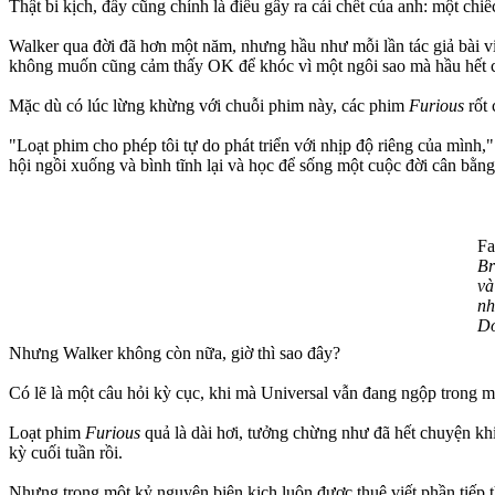
Thật bi kịch, đấy cũng chính là điều gây ra cái chết của anh: một chi
Walker qua đời đã hơn một năm, nhưng hầu như mỗi lần tác giả bài v
không muốn cũng cảm thấy OK để khóc vì một ngôi sao mà hầu hết c
Mặc dù có lúc lừng khừng với chuỗi phim này, các phim
Furious
rốt
"Loạt phim cho phép tôi tự do phát triển với nhịp độ riêng của mình,"
hội ngồi xuống và bình tĩnh lại và học để sống một cuộc đời cân bằn
Fa
Br
và
nh
Do
Nhưng Walker không còn nữa, giờ thì sao đây?
Có lẽ là một câu hỏi kỳ cục, khi mà Universal vẫn đang ngộp trong 
Loạt phim
Furious
quả là dài hơi, tưởng chừng như đã hết chuyện kh
kỳ cuối tuần rồi.
Nhưng trong một kỷ nguyên biên kịch luôn được thuê viết phần tiếp t