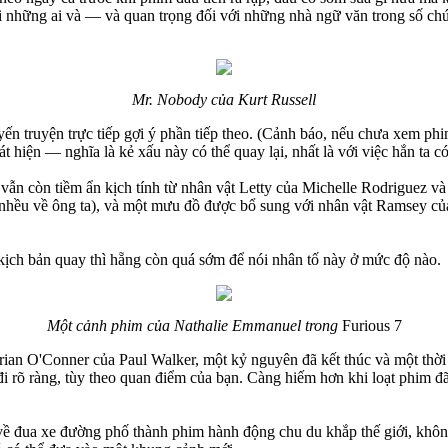
với những ai và — và quan trọng đối với những nhà ngữ văn trong số ch
Mr. Nobody của Kurt Russell
n truyện trực tiếp gợi ý phần tiếp theo. (Cảnh báo, nếu chưa xem phi
t hiện — nghĩa là kẻ xấu này có thể quay lại, nhất là với việc hắn ta 
 vẫn còn tiềm ẩn kịch tính từ nhân vật Letty của Michelle Rodriguez 
 nhều về ông ta), và một mưu đồ được bổ sung với nhân vật Ramsey củ
kịch bản quay thì hẵng còn quá sớm để nói nhân tố này ở mức độ nào.
Một cảnh phim của Nathalie Emmanuel trong
Furious 7
Brian O'Conner của Paul Walker, một kỷ nguyên đã kết thúc và một thời
 rõ ràng, tùy theo quan điểm của bạn. Càng hiếm hơn khi loạt phim đ
im về đua xe đường phố thành phim hành động chu du khắp thế giới, khôn