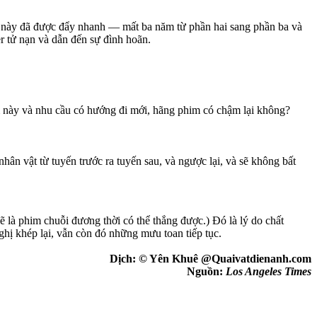
 này đã được đẩy nhanh — mất ba năm từ phần hai sang phần ba và
r tử nạn và dẫn đến sự đình hoãn.
im này và nhu cầu có hướng đi mới, hãng phim có chậm lại không?
ân vật từ tuyến trước ra tuyến sau, và ngược lại, và sẽ không bất
 là phim chuỗi đương thời có thể thắng được.) Đó là lý do chất
hị khép lại, vẫn còn đó những mưu toan tiếp tục.
Dịch: © Yên Khuê @Quaivatdienanh.com
Nguồn:
Los Angeles Times