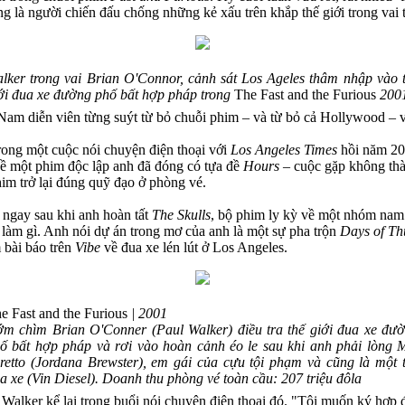
ng là người chiến đấu chống những kẻ xấu trên khắp thế giới trong vai
lker trong vai Brian O'Connor, cảnh sát Los Ageles thâm nhập vào 
ới đua xe đường phố bất hợp pháp trong
The Fast and the Furious
200
 Nam diễn viên từng suýt từ bỏ chuỗi phim – và từ bỏ cả Hollywood – 
trong một cuộc nói chuyện điện thoại với
Los Angeles Times
hồi năm 201
 về một phim độc lập anh đã đóng có tựa đề
Hours
– cuộc gặp không thà
im trở lại đúng quỹ đạo ở phòng vé.
ngay sau khi anh hoàn tất
The Skulls
, bộ phim ly kỳ về một nhóm nam 
 làm gì. Anh nói dự án trong mơ của anh là một sự pha trộn
Days of Th
 bài báo trên
Vibe
về đua xe lén lút ở Los Angeles.
e Fast and the Furious
| 2001
m chìm Brian O'Conner (Paul Walker) điều tra thế giới đua xe đư
ố bất hợp pháp và rơi vào hoàn cảnh éo le sau khi anh phải lòng 
retto (Jordana Brewster), em gái của cựu tội phạm và cũng là một 
a xe (Vin Diesel). Doanh thu phòng vé toàn cầu: 207 triệu đôla
 Walker kể lại trong buổi nói chuyện điện thoại đó. "Tôi muốn ký hợp đ