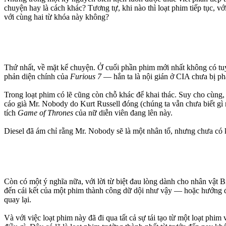
chuyện hay là cách khác? Tương tự, khi nào thì loạt phim tiếp tục, 
với cùng hai từ khóa này không?
Thứ nhất, về mặt kể chuyện. Ở cuối phần phim mới nhất không có tuyế
phản diện chính của
Furious 7
— hắn ta là nội gián ở CIA chưa bị phá
Trong loạt phim có lẽ cũng còn chỗ khác để khai thác. Suy cho cùng,
cáo già Mr. Nobody do Kurt Russell đóng (chúng ta vẫn chưa biết gì
tích
Game of Thrones
của nữ diễn viên đang lên này.
Diesel đã ám chỉ rằng Mr. Nobody sẽ là một nhân tố, nhưng chưa có 
Còn có một ý nghĩa nữa, với lời từ biệt đau lòng dành cho nhân vật 
đến cái kết của một phim thành công dữ dội như vậy — hoặc hướng đi
quay lại.
Và với việc loạt phim này đã đi qua tất cả sự tái tạo từ một loạt ph