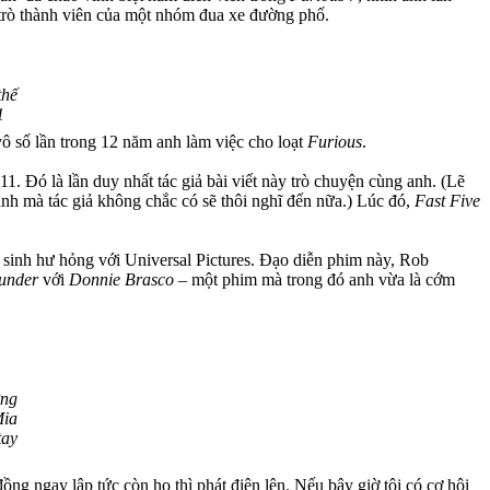
 trò thành viên của một nhóm đua xe đường phố.
thế
1
vô số lần trong 12 năm anh làm việc cho loạt
Furious
.
1. Đó là lần duy nhất tác giả bài viết này trò chuyện cùng anh. (Lẽ
nh mà tác giả không chắc có sẽ thôi nghĩ đến nữa.) Lúc đó,
Fast Five
sinh hư hỏng với Universal Pictures. Đạo diễn phim này, Rob
under
với
Donnie Brasco
– một phim mà trong đó anh vừa là cớm
ờng
Mia
tay
ồng ngay lập tức còn họ thì phát điên lên. Nếu bây giờ tôi có cơ hội