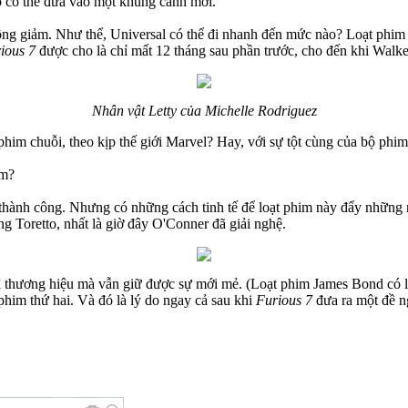
hó có thể đưa vào một khung cảnh mới.
ông giảm. Như thể, Universal có thể đi nhanh đến mức nào? Loạt phim
ious 7
được cho là chỉ mất 12 tháng sau phần trước, cho đến khi Walke
Nhân vật Letty của Michelle Rodriguez
phim chuỗi, theo kịp thế giới Marvel? Hay, với sự tột cùng của bộ ph
ăm?
thành công. Nhưng có những cách tinh tế để loạt phim này đẩy những nh
g Toretto, nhất là giờ đây O'Conner đã giải nghệ.
rì thương hiệu mà vẫn giữ được sự mới mẻ. (Loạt phim James Bond có lẽ
him thứ hai. Và đó là lý do ngay cả sau khi
Furious 7
đưa ra một đề ng