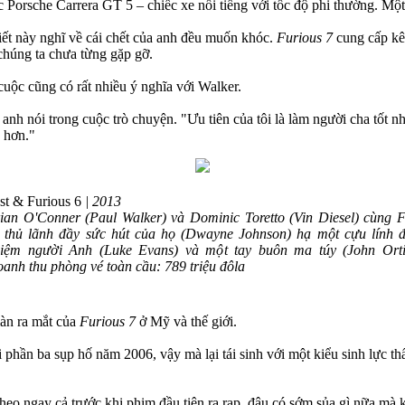
ếc Porsche Carrera GT 5 – chiếc xe nổi tiếng với tốc độ phi thường. Một
iết này nghĩ về cái chết của anh đều muốn khóc.
Furious 7
cung cấp kê
húng ta chưa từng gặp gỡ.
 cuộc cũng có rất nhiều ý nghĩa với Walker.
 anh nói trong cuộc trò chuyện. "Ưu tiên của tôi là làm người cha tốt n
g hơn."
st & Furious 6
| 2013
ian O'Conner (Paul Walker) và Dominic Toretto (Vin Diesel) cùng 
 thủ lãnh đầy sức hút của họ (Dwayne Johnson) hạ một cựu lính 
iệm người Anh (Luke Evans) và một tay buôn ma túy (John Orti
anh thu phòng vé toàn cầu: 789 triệu đôla
màn ra mắt của
Furious 7
ở Mỹ và thế giới.
i phần ba sụp hố năm 2006, vậy mà lại tái sinh với một kiểu sinh lực
heo ngay cả trước khi phim đầu tiên ra rạp, đâu có sớm sủa gì nữa mà k