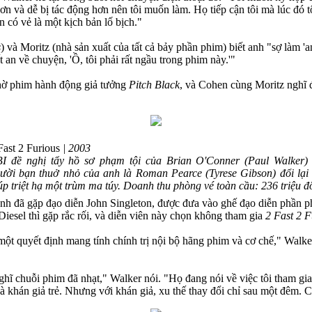
ẻ hơn và dễ bị tác động hơn nên tôi muốn làm. Họ tiếp cận tôi mà lúc đó
 có vẻ là một kịch bản lố bịch."
s
) và Moritz (nhà sản xuất của tất cả bảy phần phim) biết anh "sợ làm 
 an về chuyện, 'Ồ, tôi phải rất ngầu trong phim này.'"
nhờ phim hành động giả tưởng
Pitch Black
, và Cohen cùng Moritz nghĩ 
Fast 2 Furious
| 2003
I đề nghị tẩy hồ sơ phạm tội của Brian O'Conner (Paul Walker)
ười bạn thuở nhỏ của anh là Roman Pearce (Tyrese Gibson) đổi lại
úp triệt hạ một trùm ma túy. Doanh thu phòng vé toàn cầu: 236 triệu đ
 anh đã gặp đạo diễn John Singleton, được đưa vào ghế đạo diễn phần 
iesel thì gặp rắc rối, và diễn viên này chọn không tham gia
2 Fast 2 F
 một quyết định mang tính chính trị nội bộ hãng phim và cơ chế," Walk
ghĩ chuỗi phim đã nhạt," Walker nói. "Họ đang nói về việc tôi tham gia
 khán giả trẻ. Nhưng với khán giả, xu thế thay đổi chỉ sau một đêm. C