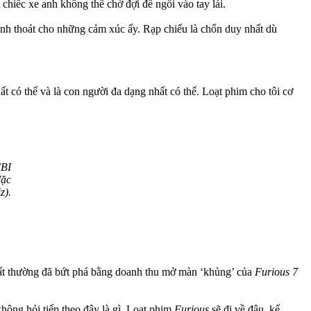
 chiếc xe anh không thể chờ đợi để ngồi vào tay lái.
nh thoát cho những cảm xúc ấy. Rạp chiếu là chốn duy nhất dù
hất có thể và là con người đa dạng nhất có thể. Loạt phim cho tôi cơ
FBI
đặc
z).
 thất thường đã bứt phá bằng doanh thu mở màn ‘khủng’ của
Furious 7
hông hỏi tiếp theo đây là gì. Loạt phim
Furious
sẽ đi về đâu, kể