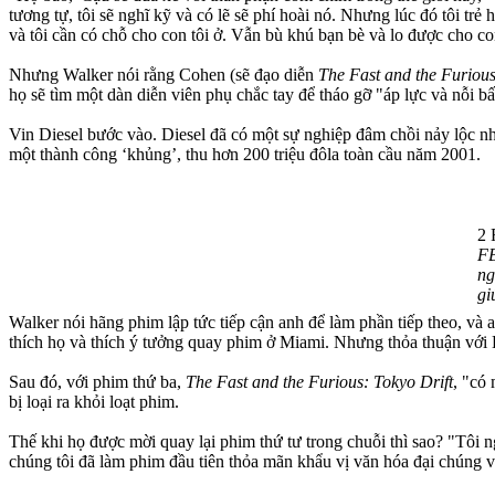
tương tự, tôi sẽ nghĩ kỹ và có lẽ sẽ phí hoài nó. Nhưng lúc đó tôi tr
và tôi cần có chỗ cho con tôi ở. Vẫn bù khú bạn bè và lo được cho con
Nhưng Walker nói rằng Cohen (sẽ đạo diễn
The Fast and the Furiou
họ sẽ tìm một dàn diễn viên phụ chắc tay để tháo gỡ "áp lực và nỗi bất
Vin Diesel bước vào. Diesel đã có một sự nghiệp đâm chồi nảy lộc 
một thành công ‘khủng’, thu hơn 200 triệu đôla toàn cầu năm 2001.
2 
FB
ng
gi
Walker nói hãng phim lập tức tiếp cận anh để làm phần tiếp theo, và
thích họ và thích ý tưởng quay phim ở Miami. Nhưng thỏa thuận với D
Sau đó, với phim thứ ba,
The Fast and the Furious: Tokyo Drift
, "có
bị loại ra khỏi loạt phim.
Thế khi họ được mời quay lại phim thứ tư trong chuỗi thì sao? "Tôi n
chúng tôi đã làm phim đầu tiên thỏa mãn khẩu vị văn hóa đại chúng và