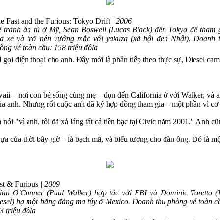
e Fast and the Furious: Tokyo Drift
| 2006
 tránh án tù ở Mỹ, Sean Boswell (Lucas Black) đến Tokyo để tham 
a xe và trở nên vướng mắc với yakuza (xã hội đen Nhật). Doanh 
òng vé toàn cầu: 158 triệu đôla
l gọi điện thoại cho anh. Đây mới là phần tiếp theo thực sự, Diesel cam
ii – nơi con bé sống cùng mẹ – dọn đến California ở với Walker, và a
ủa anh. Nhưng rốt cuộc anh đã ký hợp đồng tham gia – một phần vì cơ 
i "vì anh, tôi đã xả láng tất cả tiền bạc tại Civic năm 2001." Anh cũ
gựa của thời bây giờ – là bạch mã, và biểu tượng cho đàn ông. Đó là một
st & Furious
| 2009
ian O'Conner (Paul Walker) hợp tác với FBI và Dominic Toretto (
esel) hạ một băng đảng ma túy ở Mexico. Doanh thu phòng vé toàn c
3 triệu đôla