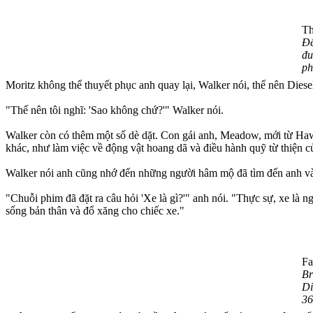
Th
Để
đu
ph
Moritz không thể thuyết phục anh quay lại, Walker nói, thế nên Diese
"Thế nên tôi nghĩ: 'Sao không chứ?'" Walker nói.
Walker còn có thêm một số dè dặt. Con gái anh, Meadow, mới từ Hawa
khác, như làm việc về động vật hoang dã và điều hành quỹ từ thiện c
Walker nói anh cũng nhớ đến những người hâm mộ đã tìm đến anh và nó
"Chuỗi phim đã đặt ra câu hỏi 'Xe là gì?'" anh nói. "Thực sự, xe là n
sống bản thân và đổ xăng cho chiếc xe."
Fa
Br
Di
36