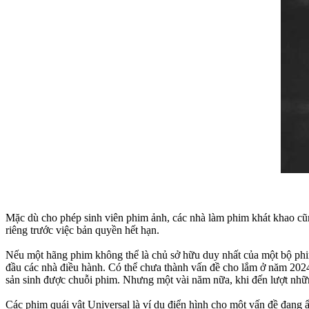
Mặc dù cho phép sinh viên phim ảnh, các nhà làm phim khát khao cũn
riêng trước việc bản quyền hết hạn.
Nếu một hãng phim không thể là chủ sở hữu duy nhất của một bộ phim,
đầu các nhà điều hành. Có thể chưa thành vấn đề cho lắm ở năm 20
sản sinh được chuỗi phim. Nhưng một vài năm nữa, khi đến lượt nhữn
Các phim quái vật Universal là ví dụ điển hình cho một vấn đề đang