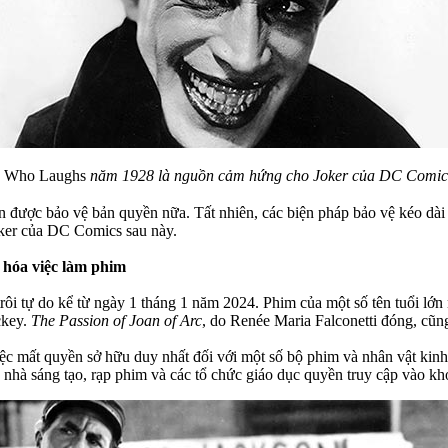
 Who Laughs
năm 1928 là nguồn cảm hứng cho Joker của DC Comic
được bảo vệ bản quyền nữa. Tất nhiên, các biện pháp bảo vệ kéo dài
oker của DC Comics sau này.
 hóa việc làm phim
rôi tự do kể từ ngày 1 tháng 1 năm 2024. Phim của một số tên tuổi lớ
ckey.
The Passion of Joan of Arc
, do Renée Maria Falconetti đóng, cũ
iệc mất quyền sở hữu duy nhất đối với một số bộ phim và nhân vật kinh 
hà sáng tạo, rạp phim và các tổ chức giáo dục quyền truy cập vào kho l