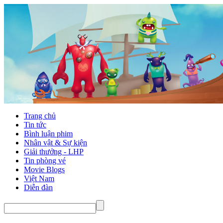
Trang chủ
Tin tức
Bình luận phim
Nhân vật & Sự kiện
Giải thưởng - LHP
Tin phòng vé
Movie Blogs
Việt Nam
Diễn đàn