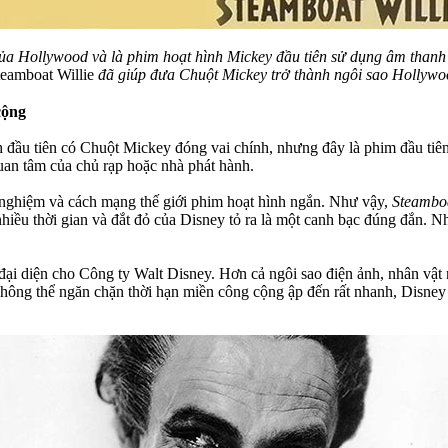
của Hollywood và là phim hoạt hình Mickey đầu tiên sử dụng âm than
eamboat Willie
đã giúp đưa Chuột Mickey trở thành ngôi sao Hollywo
cộng
nh đầu tiên có Chuột Mickey đóng vai chính, nhưng đây là phim đầu ti
uan tâm của chủ rạp hoặc nhà phát hành.
h nghiệm và cách mạng thế giới phim hoạt hình ngắn. Như vậy,
Steamboa
hiều thời gian và đắt đỏ của Disney tỏ ra là một canh bạc đúng đắn. 
đại diện cho Công ty Walt Disney. Hơn cả ngôi sao điện ảnh, nhân vật
. Không thể ngăn chặn thời hạn miền công cộng ập đến rất nhanh, Disne