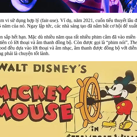
vi sử dụng hợp lý (fair-use). Ví dụ, năm 2021, cuốn tiểu thuyết lâu 
 năm của nó. Ngay lập tức, các nhà sáng tạo đã nắm bắt cơ hội để xuất 
yền sắp hết hạn. Mặc dù nhiều năm qua rất nhiều phim câm đã vào miề
iên có lời thoại và âm thanh đồng bộ. Còn được gọi là “phim nói”,
The
d đều dựa vào lời thoại và âm nhạc, âm thanh được đồng bộ với diễn x
g phải là chuyện tốt lành.