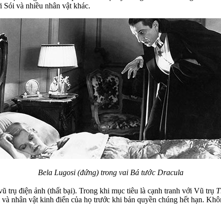
 Sói và nhiều nhân vật khác.
Bela Lugosi (đứng) trong vai Bá tước Dracula
 trụ điện ảnh (thất bại). Trong khi mục tiêu là cạnh tranh với Vũ trụ
T
m và nhân vật kinh điển của họ trước khi bản quyền chúng hết hạn. Khô