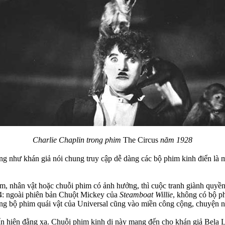
Charlie Chaplin trong phim
The Circus
năm 1928
g như khán giả nói chung truy cập dễ dàng các bộ phim kinh điển là 
 nhân vật hoặc chuỗi phim có ảnh hưởng, thì cuộc tranh giành quyền s
24: ngoài phiên bản Chuột Mickey của
Steamboat Willie
, không có bộ p
g bộ phim quái vật của Universal cũng vào miền công cộng, chuyện nà
 ẩn hiện đằng xa. Chuỗi phim kinh dị này mang đến cho khán giả Bela L