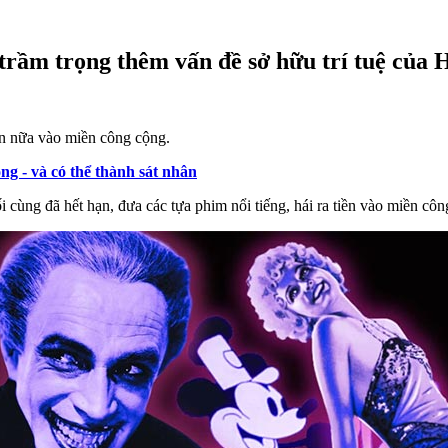
trầm trọng thêm vấn đề sở hữu trí tuệ của 
ển nữa vào miền công cộng.
ng - và có thể thành sát nhân
 cùng đã hết hạn, đưa các tựa phim nổi tiếng, hái ra tiền vào miền côn