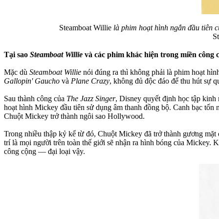
Steamboat Willie
là phim hoạt hình ngắn đầu tiên 
St
Tại sao
Steamboat Willie
và các phim khác hiện trong miền công 
Mặc dù
Steamboat Willie
nói đúng ra thì không phải là phim hoạt hì
Gallopin' Gaucho
và
Plane Crazy
, không đủ độc đáo để thu hút sự q
Sau thành công của
The Jazz Singer
, Disney quyết định học tập kin
hoạt hình Mickey đầu tiên sử dụng âm thanh đồng bộ. Canh bạc tốn n
Chuột Mickey trở thành ngôi sao Hollywood.
Trong nhiều thập kỷ kể từ đó, Chuột Mickey đã trở thành gương mặt 
trí là mọi người trên toàn thế giới sẽ nhận ra hình bóng của Mickey
công cộng — đại loại vậy.