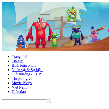
Trang chủ
Tin tức
Bình luận phim
Nhân vật & Sự kiện
Giải thưởng - LHP
Tin phòng vé
Movie Blogs
Việt Nam
Diễn đàn