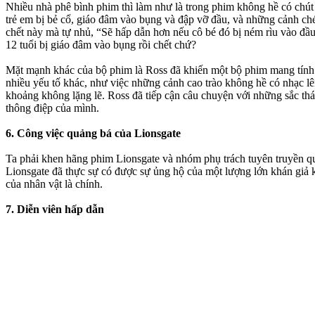
Nhiều nhà phê bình phim thì làm như là trong phim không hề có chút b
trẻ em bị bẻ cổ, giáo đâm vào bụng và đập vỡ đầu, và những cảnh ch
chết này mà tự nhủ, “Sẽ hấp dẫn hơn nếu cô bé đó bị ném rìu vào đ
12 tuổi bị giáo đâm vào bụng rồi chết chứ?
Mặt mạnh khác của bộ phim là Ross đã khiến một bộ phim mang tính 
nhiều yếu tố khác, như việc những cảnh cao trào không hề có nhạc lê
khoảng không lặng lẽ. Ross đã tiếp cận câu chuyện với những sắc th
thông điệp của mình.
6. Công việc quảng bá của Lionsgate
Ta phải khen hãng phim Lionsgate và nhóm phụ trách tuyên truyền qu
Lionsgate đã thực sự có được sự ủng hộ của một lượng lớn khán giả k
của nhân vật là chính.
7. Diễn viên hấp dẫn