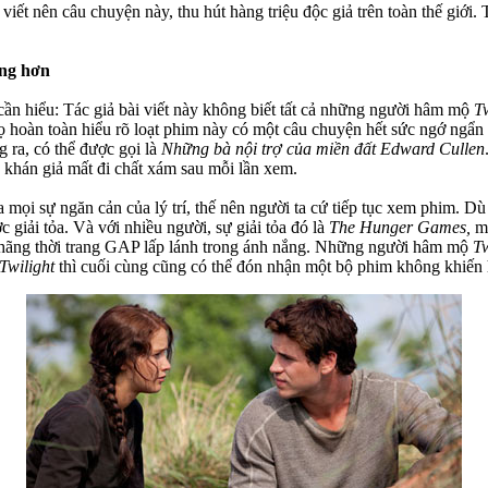
viết nên câu chuyện này, thu hút hàng triệu độc giả trên toàn thế giới.
ợng hơn
ần hiểu: Tác giả bài viết này không biết tất cả những người hâm mộ
Tw
, họ hoàn toàn hiểu rõ loạt phim này có một câu chuyện hết sức ngớ n
g ra, có thể được gọi là
Những bà nội trợ của miền đất Edward Cullen
 khán giả mất đi chất xám sau mỗi lần xem.
mọi sự ngăn cản của lý trí, thế nên người ta cứ tiếp tục xem phim. Dù 
giải tỏa. Và với nhiều người, sự giải tỏa đó là
The Hunger Games,
m
 hãng thời trang GAP lấp lánh trong ánh nắng. Những người hâm mộ
Tw
Twilight
thì cuối cùng cũng có thể đón nhận một bộ phim không khiến 