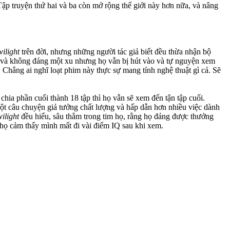
 Tập truyện thứ hai và ba còn mở rộng thế giới này hơn nữa, và nâng
ilight
trên đời, nhưng những người tác giả biết đều thừa nhận bộ
gẩn và không đáng một xu nhưng họ vẫn bị hút vào và tự nguyện xem
. Chẳng ai nghĩ loạt phim này thực sự mang tính nghệ thuật gì cả. Sẽ
chia phần cuối thành 18 tập thì họ vẫn sẽ xem đến tận tập cuối.
ột câu chuyện giả tưởng chất lượng và hấp dẫn hơn nhiều việc dành
ilight
đều hiểu, sâu thẳm trong tim họ, rằng họ đáng được thưởng
họ cảm thấy mình mất đi vài điểm IQ sau khi xem.