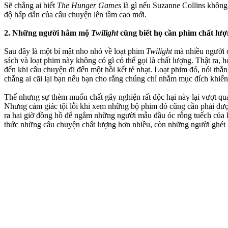
Sẽ chẳng ai biết
The Hunger Games
là gì nếu Suzanne Collins không 
độ hấp dẫn của câu chuyện lên tầm cao mới.
2. Những người hâm mộ
Twilight
cũng biết họ cần phim chất lư
Sau đây là một bí mật nho nhỏ về loạt phim
Twilight
mà nhiều người c
sách và loạt phim này không có gì có thể gọi là chất lượng. Thật ra
đến khi câu chuyện đi đến một hồi kết tẻ nhạt. Loạt phim đó, nói thẳn
chẳng ai cãi lại bạn nếu bạn cho rằng chúng chỉ nhằm mục đích khiến
Thế nhưng sự thèm muốn chất gây nghiện rất độc hại này lại vượt qua 
Nhưng cảm giác tội lỗi khi xem những bộ phim đó cũng cần phải được 
ra hai giờ đồng hồ để ngắm những người mẫu đầu óc rỗng tuếch của
thức những câu chuyện chất lượng hơn nhiều, còn những người ghét