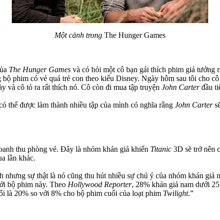
Một cảnh trong
The Hunger Games
của
The Hunger Games
và có hỏi một cô bạn gái thích phim giả tưởng 
g bộ phim có vẻ quá trẻ con theo kiểu Disney. Ngày hôm sau tôi cho 
 và cô tỏ ra rất thích nó. Cô còn đi mua tập truyện
John Carter
đầu ti
 có thể được làm thành nhiều tập của mình có nghĩa rằng
John Carter
s
 doanh thu phòng vé. Đây là nhóm khán giả khiến
Titanic
3D sẽ trở nên 
a lần khác.
h nhưng sự thật là nó cũng thu hút nhiều sự chú ý của nhóm khán giả
tới bộ phim này. Theo
Hollywood Reporter
, 28% khán giả nam dưới 25 t
ổi là 20% so với 8% cho bộ phim cuối của loạt phim
Twilight
.”