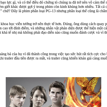
ạo lực gì, và có thể điều đó chứng tỏ chúng ta đã trở nên vô cảm thế n
ém giết khác được gợi ý trong phim còn kinh khủng hơn nhiều. Tất cả 
ầu” chứ? Đây là phim phân loại PG-13 nhưng phân loại thế cũng là châ
khoa học viễn tưởng trở nên thực tế hơn. Đúng, ông dùng cách quay p
n cao tới đỉnh điểm, và những nhân vật phản diện được thể hiện một c
ái khá tế nhị mà không phải đạo diễn nào cũng muốn đánh cược và vì t
ảng bá của họ vì đã thành công trong việc tạo sức hút rất tích cực c
hi trailer đầu tiên được ra mắt, và trailer cũng khiến khán giả càng m