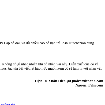
Hy Lạp cổ đại, và dù chiều cao có hạn thì Josh Hutcherson cũng
. Không có gì nhạc nhiên khi cô nhận vai này. Diễn xuất của cô và
ames
, tác giả bài viết rất háo hức muốn xem cô sẽ làm gì với nhân vật
Dịch: © Xuân Hiền @Quaivatdienanh.com
Nguồn: Film.com
 chúng tôi