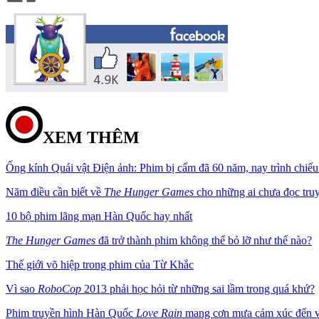
XEM THÊM
Ống kính Quái vật Điện ảnh: Phim bị cấm đã 60 năm, nay trình chiếu
Năm điều cần biết về
The Hunger Games
cho những ai chưa đọc tru
10 bộ phim lãng mạn Hàn Quốc hay nhất
The Hunger Games
đã trở thành phim không thể bỏ lỡ như thế nào?
Thế giới võ hiệp trong phim của Từ Khắc
Vì sao
RoboCop
2013 phải học hỏi từ những sai lầm trong quá khứ?
Phim truyền hình Hàn Quốc
Love Rain
mang cơn mưa cảm xúc đến v