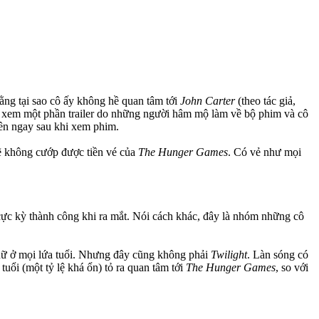
rằng tại sao cô ấy không hề quan tâm tới
John Carter
(theo tác giả,
cô xem một phần trailer do những người hâm mộ làm về bộ phim và cô
ên ngay sau khi xem phim.
ẽ không cướp được tiền vé của
The Hunger Games
. Có vẻ như mọi
cực kỳ thành công khi ra mắt. Nói cách khác, đây là nhóm những cô
 nữ ở mọi lứa tuổi. Nhưng đây cũng không phải
Twilight
. Làn sóng có
uổi (một tỷ lệ khá ổn) tỏ ra quan tâm tới
The Hunger Games
, so với