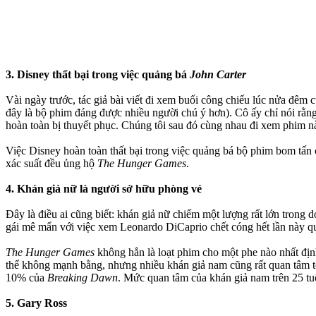
3. Disney thất bại trong việc quảng bá
John Carter
Vài ngày trước, tác giả bài viết đi xem buổi công chiếu lúc nửa đêm 
đây là bộ phim đáng được nhiều người chú ý hơn). Cô ấy chỉ nói rằn
hoàn toàn bị thuyết phục. Chúng tôi sau đó cùng nhau đi xem phim này
Việc Disney hoàn toàn thất bại trong việc quảng bá bộ phim bom tấn
xác suất đều ủng hộ
The Hunger Games
.
4. Khán giả nữ là người sở hữu phòng vé
Đây là điều ai cũng biết: khán giả nữ chiếm một lượng rất lớn trong
gái mê mẩn với việc xem Leonardo DiCaprio chết cóng hết lần này qu
The Hunger Games
không hẳn là loạt phim cho một phe nào nhất địn
thể không mạnh bằng, nhưng nhiều khán giả nam cũng rất quan tâm 
10% của
Breaking Dawn
. Mức quan tâm của khán giả nam trên 25 tu
5. Gary Ross