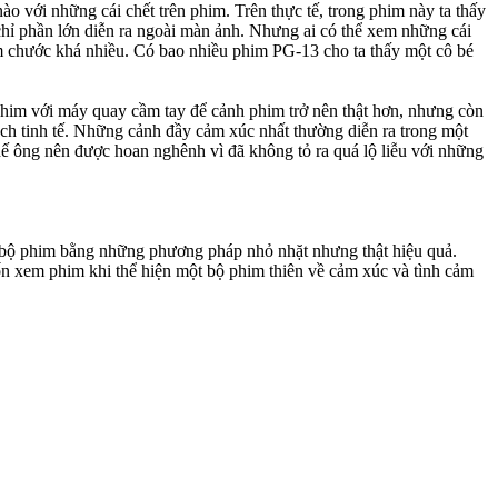
ào với những cái chết trên phim. Trên thực tế, trong phim này ta thấy
chỉ phần lớn diễn ra ngoài màn ảnh. Nhưng ai có thể xem những cái
m chước khá nhiều. Có bao nhiều phim PG-13 cho ta thấy một cô bé
him với máy quay cầm tay để cảnh phim trở nên thật hơn, nhưng còn
ách tinh tế. Những cảnh đầy cảm xúc nhất thường diễn ra trong một
hế ông nên được hoan nghênh vì đã không tỏ ra quá lộ liễu với những
ho bộ phim bằng những phương pháp nhỏ nhặt nhưng thật hiệu quả.
uốn xem phim khi thể hiện một bộ phim thiên về cảm xúc và tình cảm