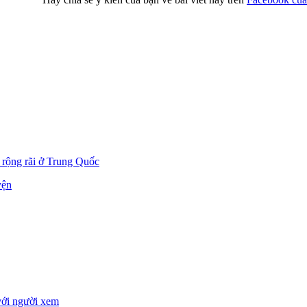
 rộng rãi ở Trung Quốc
yện
ới người xem