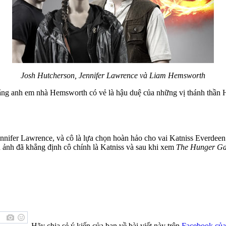
Josh Hutcherson, Jennifer Lawrence và Liam Hemsworth
 rằng anh em nhà Hemsworth có vẻ là hậu duệ của những vị thánh thần 
Jennifer Lawrence, và cô là lựa chọn hoàn hảo cho vai Katniss Everdeen
n ảnh đã khẳng định cô chính là Katniss và sau khi xem
The Hunger G
Hãy chia sẻ ý kiến của bạn về bài viết này trên
Facebook của