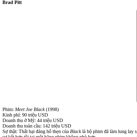
Brad Pitt
Phim:
Meet Joe Black
(1998)
Kinh phí: 90 triệu USD
Doanh thu ở Mỹ: 44 triệu USD
Doanh thu toàn cầu: 142 triệu USD
Sự thật: Thất bại đáng hổ thẹn của
Black
là bộ phim đã làm lung lay s
sự kết hợp tồi tại một hãng phim không phù hợp.