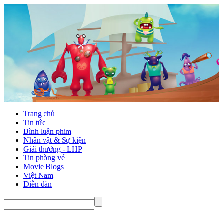
Trang chủ
Tin tức
Bình luận phim
Nhân vật & Sự kiện
Giải thưởng - LHP
Tin phòng vé
Movie Blogs
Việt Nam
Diễn đàn