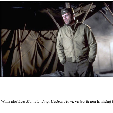
a Willis như
Last Man Standing, Hudson Hawk
và
North
nên là những t