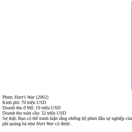
Phim:
Hart's War
(2002)
Kinh phí: 70 triệu USD
Doanh thu ở Mỹ: 19 triệu USD
Doanh thu toàn cầu: 32 triệu USD
Sự thật: Bạn có thể tranh luận rằng những bộ phim đầu sự nghiệp củ
phí quảng bá như
Hart War
có được.