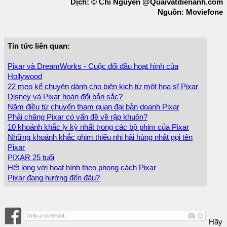
Dịch: © Chi Nguyễn @Quaivatdienanh.com
Nguồn: Moviefone
Tin tức liên quan:
Pixar và DreamWorks - Cuộc đối đầu hoạt hình của
Hollywood
22 mẹo kể chuyện dành cho biên kịch từ một họa sĩ Pixar
Disney và Pixar hoán đổi bản sắc?
Năm điều từ chuyến tham quan đại bản doanh Pixar
Phải chăng Pixar có vấn đề về rập khuôn?
10 khoảnh khắc ly kỳ nhất trong các bộ phim của Pixar
Những khoảnh khắc phim thiếu nhi hãi hùng nhất gọi tên
Pixar
PIXAR 25 tuổi
Hết lòng với hoạt hình theo phong cách Pixar
Pixar đang hướng đến đâu?
Hãy