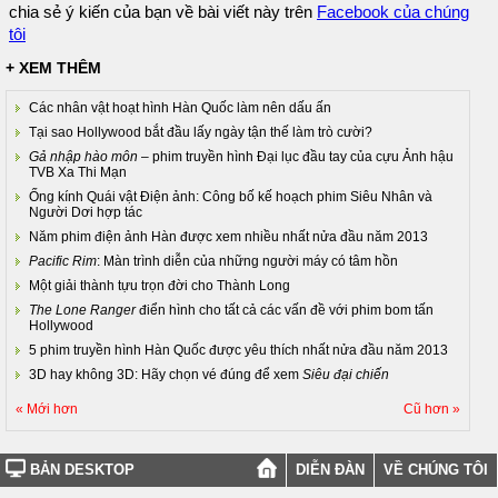
chia sẻ ý kiến của bạn về bài viết này trên
Facebook của chúng
tôi
+ XEM THÊM
Các nhân vật hoạt hình Hàn Quốc làm nên dấu ấn
Tại sao Hollywood bắt đầu lấy ngày tận thế làm trò cười?
Gả nhập hào môn
– phim truyền hình Đại lục đầu tay của cựu Ảnh hậu
TVB Xa Thi Mạn
Ống kính Quái vật Điện ảnh: Công bố kế hoạch phim Siêu Nhân và
Người Dơi hợp tác
Năm phim điện ảnh Hàn được xem nhiều nhất nửa đầu năm 2013
Pacific Rim
: Màn trình diễn của những người máy có tâm hồn
Một giải thành tựu trọn đời cho Thành Long
The Lone Ranger
điển hình cho tất cả các vấn đề với phim bom tấn
Hollywood
5 phim truyền hình Hàn Quốc được yêu thích nhất nửa đầu năm 2013
3D hay không 3D: Hãy chọn vé đúng để xem
Siêu đại chiến
« Mới hơn
Cũ hơn »
BẢN DESKTOP
DIỄN ĐÀN
VỀ CHÚNG TÔI