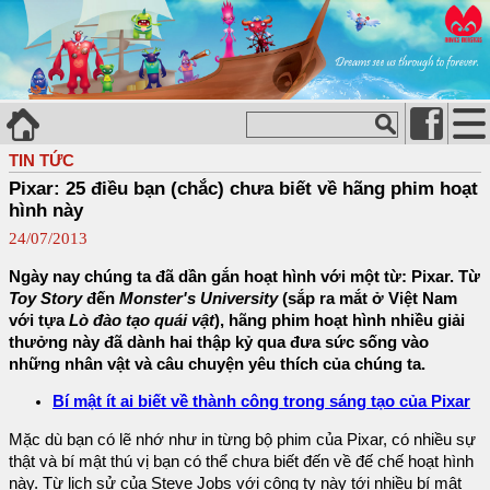
TIN TỨC
Pixar: 25 điều bạn (chắc) chưa biết về hãng phim hoạt
hình này
24/07/2013
Ngày nay chúng ta đã dần gắn hoạt hình với một từ: Pixar. Từ
Toy Story
đến
Monster's University
(sắp ra mắt ở Việt Nam
với tựa
Lò đào tạo quái vật
), hãng phim hoạt hình nhiều giải
thưởng này đã dành hai thập kỷ qua đưa sức sống vào
những nhân vật và câu chuyện yêu thích của chúng ta.
Bí mật ít ai biết về thành công trong sáng tạo của Pixar
Mặc dù bạn có lẽ nhớ như in từng bộ phim của Pixar, có nhiều sự
thật và bí mật thú vị bạn có thể chưa biết đến về đế chế hoạt hình
này. Từ lịch sử của Steve Jobs với công ty này tới nhiều bí mật