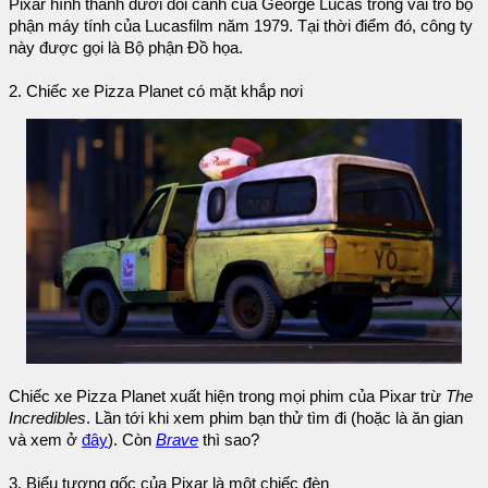
Pixar hình thành dưới đôi cánh của George Lucas trong vai trò bộ
phận máy tính của Lucasfilm năm 1979. Tại thời điểm đó, công ty
này được gọi là Bộ phận Đồ họa.
2. Chiếc xe Pizza Planet có mặt khắp nơi
Chiếc xe Pizza Planet xuất hiện trong mọi phim của Pixar trừ
The
Incredibles
. Lần tới khi xem phim bạn thử tìm đi (hoặc là ăn gian
và xem ở
đây
). Còn
Brave
thì sao?
3. Biểu tượng gốc của Pixar là một chiếc đèn