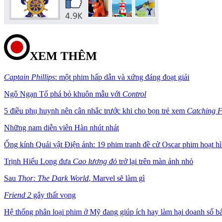
XEM THÊM
Captain Phillips
: một phim hấp dẫn và xứng đáng đoạt giải
Ngô Ngạn Tổ phá bỏ khuôn mẫu với
Control
5 điều phụ huynh nên cân nhắc trước khi cho bọn trẻ xem
Catching F
Những nam diễn viên Hàn nhút nhát
Ống kính Quái vật Điện ảnh: 19 phim tranh đề cử Oscar phim hoạt hì
Trịnh Hiểu Long đưa
Cao lương đỏ
trở lại trên màn ảnh nhỏ
Sau
Thor: The Dark World
, Marvel sẽ làm gì
Friend 2
gây thất vọng
Hệ thống phân loại phim ở Mỹ đang giúp ích hay làm hại doanh số b