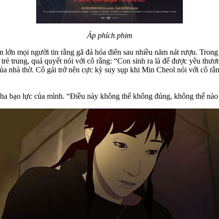
Áp phích phim
ần lớn mọi người tin rằng gã đá hóa điên sau nhiều năm nát rượu. Tro
trẻ trung, quả quyết nói với cô rằng: “Con sinh ra là để được yêu thươ
của nhà thờ. Cô gái trở nên cực kỳ suy sụp khi Min Cheol nói với cô r
cha bạo lực của mình. “Điều này không thể không đúng, không thể nào l