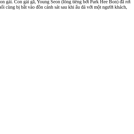
n gái. Con gái gã, Young Seon (lồng tiếng bởi Park Hee Bon) đã rơi
uối cùng bị bắt vào đồn cảnh sát sau khi ẩu đả với một người khách,