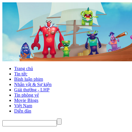
Trang chủ
Tin tức
Bình luận phim
Nhân vật & Sự kiện
Giải thưởng - LHP
Tin phòng vé
Movie Blogs
Việt Nam
Diễn đàn