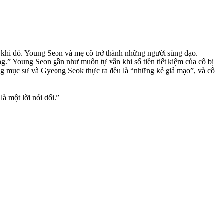
ng khi đó, Young Seon và mẹ cô trở thành những người sùng đạo.
ng.” Young Seon gần như muốn tự vẫn khi số tiền tiết kiệm của cô bị
ằng mục sư và Gyeong Seok thực ra đều là “những kẻ giả mạo”, và cô
à một lời nói dối.”