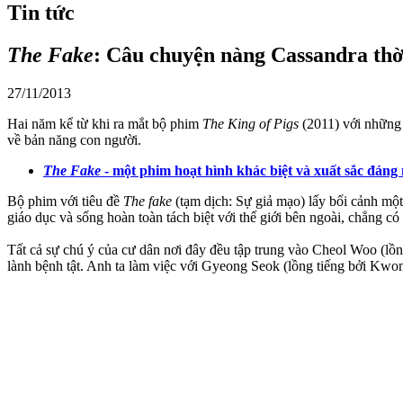
Tin tức
The Fake
: Câu chuyện nàng Cassandra thờ
27/11/2013
Hai năm kể từ khi ra mắt bộ phim
The King of Pigs
(2011) với những 
về bản năng con người.
The Fake
- một phim hoạt hình khác biệt và xuất sắc đáng
Bộ phim với tiêu đề
The fake
(tạm dịch: Sự giả mạo) lấy bối cảnh mộ
giáo dục và sống hoàn toàn tách biệt với thế giới bên ngoài, chẳng có 
Tất cả sự chú ý của cư dân nơi đây đều tập trung vào Cheol Woo (lồ
lành bệnh tật. Anh ta làm việc với Gyeong Seok (lồng tiếng bởi Kwon