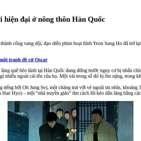
i hiện đại ở nông thôn Hàn Quốc
thành công vang dội, đạo diễn phim hoạt hình Yeon Sang Ho đã trở lạ
 mặt tranh đề cử Oscar
t làng quê hẻo lánh tại Hàn Quốc đang đứng trước nguy cơ bị nhấn chì
gì nhiều ngoài cái tên của họ. Một vài trong số đó bị ốm nặng, trong khi
ng tiếng bởi Oh Jung Se), một chàng trai với vẻ ngoài ưa nhìn, khoản
 Hae Hyo) – một “nhà truyền giáo” tìm cách lôi kéo dân làng bằng cách