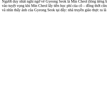
Người duy nhất nghi ngờ về Gyeong Seok là Min Cheol (lồng tiếng bở
vào tuyệt vọng khi Min Cheol lấy tiền học phí của cô – đồng thời cũn
và nhìn thấy ảnh của Gyeong Seok tại đây: nhà truyền giáo thực ra là 