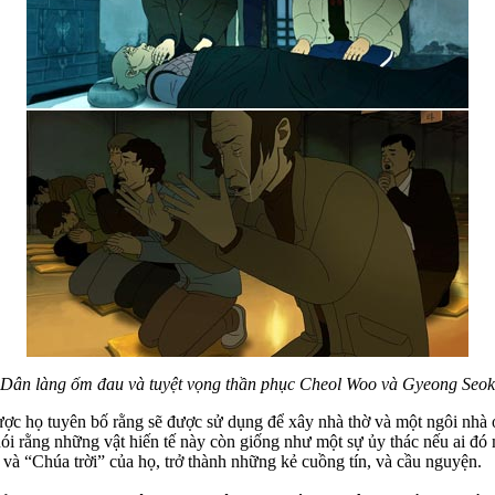
Dân làng ốm đau và tuyệt vọng thần phục Cheol Woo và Gyeong Seok
ược họ tuyên bố rằng sẽ được sử dụng để xây nhà thờ và một ngôi nhà ở
 rằng những vật hiến tế này còn giống như một sự ủy thác nếu ai đó m
 và “Chúa trời” của họ, trở thành những kẻ cuồng tín, và cầu nguyện.