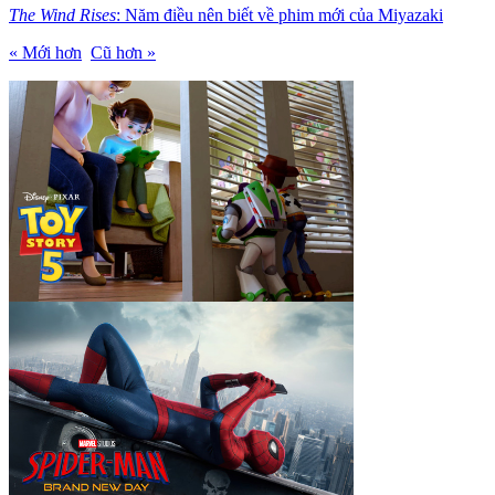
The Wind Rises
: Năm điều nên biết về phim mới của Miyazaki
« Mới hơn
Cũ hơn »