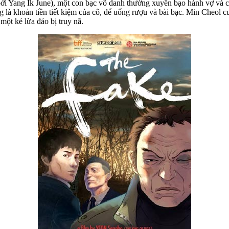
i Yang Ik June), một con bạc vô danh thường xuyên bạo hành vợ và co
g là khoản tiền tiết kiệm của cô, để uống rượu và bài bạc. Min Cheol c
một kẻ lừa đảo bị truy nã.