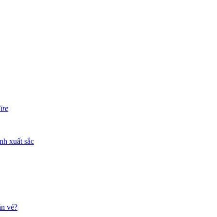
ire
nh xuất sắc
án vé?