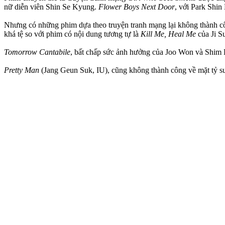
nữ diễn viên Shin Se Kyung.
Flower Boys Next Door
, với Park Shin
Nhưng có những phim dựa theo truyện tranh mạng lại không thành cô
khá tệ so với phim có nội dung tương tự là
Kill Me, Heal Me
của Ji 
Tomorrow Cantabile
, bất chấp sức ảnh hưởng của Joo Won và Shim E
Pretty Man
(Jang Geun Suk, IU), cũng không thành công về mặt tỷ su