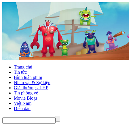
Trang chủ
Tin tức
Bình luận phim
Nhân vật & Sự kiện
Giải thưởng - LHP
Tin phòng vé
Movie Blogs
Việt Nam
Diễn đàn