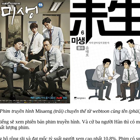
Phim truyền hình
Misaeng
(trái) chuyển thể từ webtoon cùng tên (phải
tiếng sẽ xem phiên bản phim truyền hình. Và cứ ba người Hàn thì có 
hất lượng phim.
 hộ rộng rãi và đạt mốc tỷ suất người xem cao nhất 10,8%. Phim có s