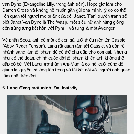
van Dyne (Evangeline Lilly, trong ảnh trên). Hope giờ làm cho
Darren Cross và không hề muốn gần gũi cha mình, lý do có thể
liên quan tới người mẹ bí ẩn của cô, Janet. 'Fan' truyện tranh sẽ
biết Janet Van Dyne là The Wasp, một siêu nữ anh hùng giống
côn trùng từng kết hôn với Pym – và từng là một Avenger!
Về phần Scott, anh có một cô con gái tuổi thiếu niên tên Cassie
(Abby Ryder Fortson). Lang rất quan tâm tới Cassie, và còn rẽ
nhánh sang làm tội phạm để có thể chu cấp cho con gái. Nhưng
như có thể đoán, chính cuộc đời tội phạm khiến anh không thể
gặp cô bé. Với Lang, trở thành Ant-Man là cơ hội cuối cùng để
giành lại quyền và lòng tôn trọng và tái kết nối với người anh quan
tâm nhất trên đời.
5. Lang đứng một mình. Đại loại vậy.