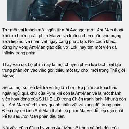
Trừ một vai khách mời ngắn từ một Avenger mới,
Ant-Man
thoát
khỏi xu hướng các phim Marvel và không chen chân vào mạng
lưới tiếp nối và nhân vật ngày càng phức tạp. Nói cách khác,
đừng hy vọng Ant-Man giao đấu với Loki hay tìm một viên đá
Infinity trong phim.
Thay vào đó, bộ phim này là một chuyến phiêu lưu tách biệt tập
trung phần lớn vào việc giới thiệu một tay chơi mới trong Thế giới
Marvel.
Sẽ có một số liên kết tới vũ trụ lớn hơn. Bộ phim sẽ khai thác
ngắn ngủi quá khứ của Pym khi còn là Ant-Man và là một thành
viên hoạt động của S.H.I.E.L.D trong Chiến tranh lạnh. Nhưng còn
lại,
Ant-Man
sẽ chỉ xoay quanh nhân vật và xung đột trong phim.
Điều này sẽ biến Ant-Man thành bộ phim Marvel dễ tiếp cận nhất
kể từ sau
Iron Man
phần đầu tiên.
Nói vậy, cũng đừng hy vọng
Ant-Man
sẽ tránh né ánh đèn của