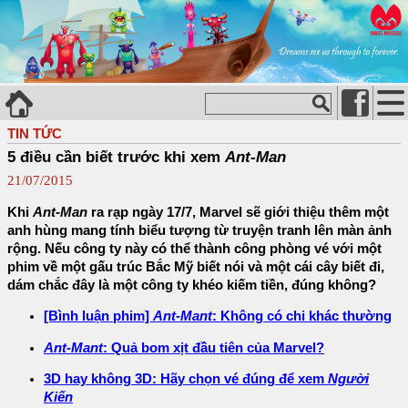
TIN TỨC
5 điều cần biết trước khi xem
Ant-Man
21/07/2015
Khi
Ant-Man
ra rạp ngày 17/7, Marvel sẽ giới thiệu thêm một
anh hùng mang tính biểu tượng từ truyện tranh lên màn ảnh
rộng. Nếu công ty này có thể thành công phòng vé với một
phim về một gấu trúc Bắc Mỹ biết nói và một cái cây biết đi,
dám chắc đây là một công ty khéo kiếm tiền, đúng không?
[Bình luận phim]
Ant-Mant
: Không có chi khác thường
Ant-Mant
: Quả bom xịt đầu tiên của Marvel?
3D hay không 3D: Hãy chọn vé đúng để xem
Người
Kiến