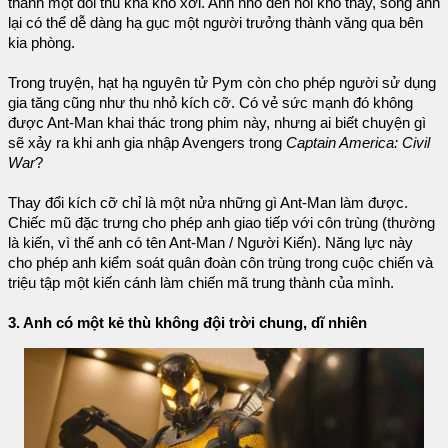
thành một đối thủ khá khó xơi. Anh nhỏ đến nổi khó thấy, song anh
lại có thể dễ dàng hạ gục một người trưởng thành văng qua bên
kia phòng.
Trong truyện, hạt hạ nguyên tử Pym còn cho phép người sử dụng
gia tăng cũng như thu nhỏ kích cỡ. Có vẻ sức mạnh đó không
được Ant-Man khai thác trong phim này, nhưng ai biết chuyện gì
sẽ xảy ra khi anh gia nhập Avengers trong
Captain America: Civil
War
?
Thay đổi kích cỡ chỉ là một nửa những gì Ant-Man làm được.
Chiếc mũ đặc trưng cho phép anh giao tiếp với côn trùng (thường
là kiến, vì thế anh có tên Ant-Man / Người Kiến). Năng lực này
cho phép anh kiểm soát quân đoàn côn trùng trong cuộc chiến và
triệu tập một kiến cánh làm chiến mã trung thành của mình.
3. Anh có một kẻ thù không đội trời chung, dĩ nhiên