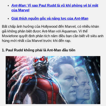
Ant-Man
: Vì sao Paul Rudd là vũ khí phòng vé bí mật
của Marvel
Giải thích nguồn gốc và năng lực của
Ant-Man
Bất chấp ảnh hưởng của Hollywood đến Marvel, có nhiều khán
giả không phân biệt được Ant-Man với Aquaman. Vì thế
Moviefone quyết định phân tích năm điều bạn cần biết về siêu anh
hùng mới nhất của Marvel trước khi đến rạp.
1. Paul Rudd không phải là Ant-Man đầu tiên