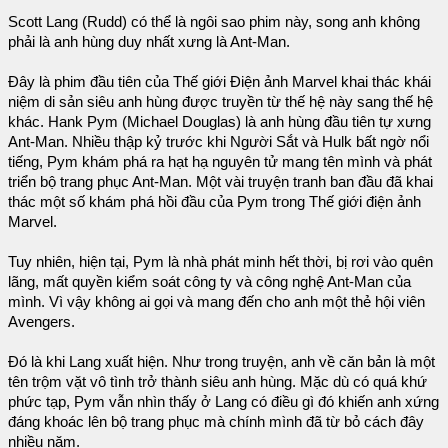
Scott Lang (Rudd) có thể là ngôi sao phim này, song anh không
phải là anh hùng duy nhất xưng là Ant-Man.
Đây là phim đầu tiên của Thế giới Điện ảnh Marvel khai thác khái
niệm di sản siêu anh hùng được truyền từ thế hệ này sang thế hệ
khác. Hank Pym (Michael Douglas) là anh hùng đầu tiên tự xưng
Ant-Man. Nhiều thập kỷ trước khi Người Sắt và Hulk bất ngờ nổi
tiếng, Pym khám phá ra hạt hạ nguyên tử mang tên mình và phát
triển bộ trang phục Ant-Man. Một vài truyện tranh ban đầu đã khai
thác một số khám phá hồi đầu của Pym trong Thế giới điện ảnh
Marvel.
Tuy nhiên, hiện tại, Pym là nhà phát minh hết thời, bị rơi vào quên
lãng, mất quyền kiểm soát công ty và công nghệ Ant-Man của
mình. Vì vậy không ai gọi và mang đến cho anh một thẻ hội viên
Avengers.
Đó là khi Lang xuất hiện. Như trong truyện, anh về căn bản là một
tên trộm vặt vô tình trở thành siêu anh hùng. Mặc dù có quá khứ
phức tạp, Pym vẫn nhìn thấy ở Lang có điều gì đó khiến anh xứng
đáng khoác lên bộ trang phục mà chính mình đã từ bỏ cách đây
nhiều năm.