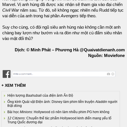
Marvel. Vị anh hùng đã được xác nhận sẽ tham gia vào đại chiến
Civil War
năm sau. Từ đó, sẽ không ngạc nhiên nếu Rudd tiếp tục
vai diễn của anh trong hai phần
Avengers
tiếp theo.
Suy cho cùng, có đội ngũ siêu anh hùng nào không cần một anh
chàng bay lượn như bướm và ra đòn như một cú đấm siêu nhân
vào mặt đối thủ?
Dịch: © Minh Phát – Phương Hà @Quaivatdienanh.com
Nguồn: Moviefone
+ XEM THÊM
Hiện tượng
Baahubali
của điện ảnh Ấn Độ
Ống kính Quái vật Điện ảnh: Disney làm phim tiền truyện
Aladdin
người
thật đóng
Bài học
Minions
: Hollywood có nên làm nhiều phim PG hơn không
12 Citizens
: Chuyển thể tác phẩm Hollywood kinh điển mang yếu tố
Trung Quốc đương đại