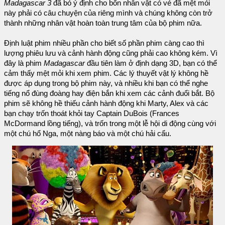
Madagascar 3
đã bỏ ý định cho bốn nhân vật có vẻ đã mệt mỏi
này phải có câu chuyện của riêng mình và chúng không còn trở
thành những nhân vật hoàn toàn trung tâm của bộ phim nữa.
Định luật phim nhiều phần cho biết số phần phim càng cao thì
lượng phiêu lưu và cảnh hành động cũng phải cao không kém. Vì
đây là phim
Madagascar
đầu tiên làm ở định dạng 3D, bạn có thể
cảm thấy mệt mỏi khi xem phim. Các lý thuyết vật lý không hề
được áp dụng trong bộ phim này, và nhiều khi bạn có thể nghe
tiếng nổ đùng đoàng hay điện bắn khi xem các cảnh đuổi bắt. Bộ
phim sẽ không hề thiếu cảnh hành động khi Marty, Alex và các
bạn chạy trốn thoát khỏi tay Captain DuBois (Frances
McDormand lồng tiếng), và trốn trong một lễ hội di động cùng với
một chú hổ Nga, một nàng báo và một chú hải cẩu.