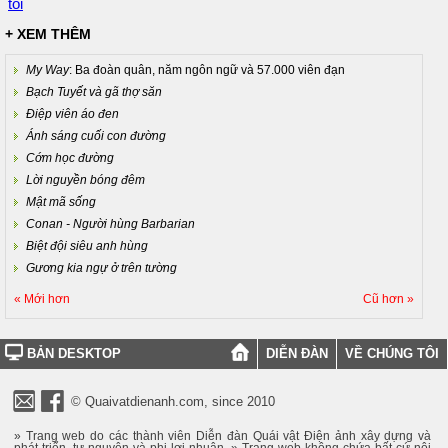
tôi
+ XEM THÊM
My Way
: Ba đoàn quân, năm ngôn ngữ và 57.000 viên đạn
Bạch Tuyết và gã thợ săn
Điệp viên áo đen
Ánh sáng cuối con đường
Cớm học đường
Lời nguyền bóng đêm
Mật mã sống
Conan - Người hùng Barbarian
Biệt đội siêu anh hùng
Gương kia ngự ở trên tường
« Mới hơn
Cũ hơn »
BẢN DESKTOP
DIỄN ĐÀN
VỀ CHÚNG TÔI
© Quaivatdienanh.com, since 2010
» Trang web do các thành viên Diễn đàn Quái vật Điện ảnh xây dựng và