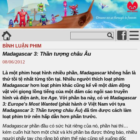
BÌNH LUẬN PHIM
Madagascar 3: Thần tượng châu Âu
08/06/2012
Là một phim hoạt hình nhiều phần,
Madagascar
không hẳn là
thứ tồi tệ nhất từng tồn tại. Nhiều người thích loạt phim
Madagascar
hơn loạt phim khác cũng kể về một đám động
vật với giọng lồng tiếng của một đám các ngôi sao truyền
hình và điện ảnh,
Ice Age
. Với phần ba này, có vẻ
Madagascar
3: Europe's Most Wanted
(phát hành ở Việt Nam với tựa
Madagascar 3: Thần tượng châu Âu
) đã tìm được cách làm
loạt phim trở nên hấp dẫn hơn phần trước.
Madagascar
phần đầu có sức hút riêng của nó, phần hai thì…
kém cuốn hút hơn một chút và khi phần ba được thông báo, nhiều
người phẩy tay cho rằng bộ phim thế nào cũng sẽ xuống dốc