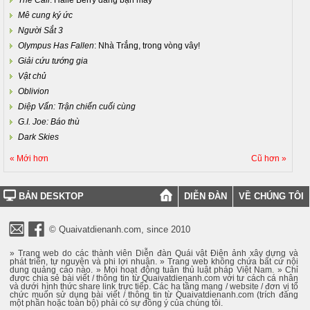
The Call
: Halle Berry đang bận máy
Mê cung ký ức
Người Sắt 3
Olympus Has Fallen
: Nhà Trắng, trong vòng vây!
Giải cứu tướng gia
Vật chủ
Oblivion
Diệp Vấn: Trận chiến cuối cùng
G.I. Joe: Báo thù
Dark Skies
« Mới hơn
Cũ hơn »
BẢN DESKTOP
DIỄN ĐÀN
VỀ CHÚNG TÔI
© Quaivatdienanh.com, since 2010
» Trang web do các thành viên Diễn đàn Quái vật Điện ảnh xây dựng và
phát triển, tự nguyện và phi lợi nhuận. » Trang web không chứa bất cứ nội
dung quảng cáo nào. » Mọi hoạt động tuân thủ luật pháp Việt Nam. » Chỉ
được chia sẻ bài viết / thông tin từ Quaivatdienanh.com với tư cách cá nhân
và dưới hình thức share link trực tiếp. Các hạ tầng mạng / website / đơn vị tổ
chức muốn sử dụng bài viết / thông tin từ Quaivatdienanh.com (trích đăng
một phần hoặc toàn bộ) phải có sự đồng ý của chúng tôi.