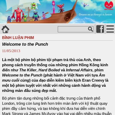
BÌNH LUẬN PHIM
Welcome to the Punch
11/05/2013
Là một bộ phim bộ phim tội phạm trả thù của Anh, theo
phong cách truyền thống của những phim Hồng Kông kinh
điển như
The Killer
,
Hard Boiled
và
Infernal Affairs
, phim
Welcome to the Punch
(phát hành ở Việt Nam với tựa
Âm
mưu cuối cùng
) của đạo diễn kiêm biên kịch Eran Creevy là
một bộ phim tuyệt vời nhất với những cảnh hành động và
những màn đấu súng đẹp mắt.
Bộ phim tận dụng những bối cảnh đặc trưng của thành phố
London, trông còn lung linh hơn trên màn ảnh với kỹ thuật quay
phim đầy cảm hứng, và tạo không khí đưa hai diễn viên chính
Mark Strong và James McAvoy vào hai vai diễn nhiều mâu thuẫn