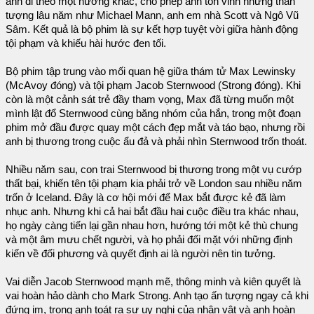
anh đi theo một hướng khác, cho phép anh tôn vinh những thần
tượng lâu năm như Michael Mann, anh em nhà Scott và Ngô Vũ
Sâm. Kết quả là bộ phim là sự kết hợp tuyệt vời giữa hành động
tội phạm và khiếu hài hước đen tối.
Bộ phim tập trung vào mối quan hệ giữa thám tử Max Lewinsky
(McAvoy đóng) và tội phạm Jacob Sternwood (Strong đóng). Khi
còn là một cảnh sát trẻ đầy tham vọng, Max đã từng muốn một
mình lật đổ Sternwood cùng băng nhóm của hắn, trong một đoạn
phim mở đầu được quay một cách đẹp mắt và táo bạo, nhưng rồi
anh bị thương trong cuộc ẩu đả và phải nhìn Sternwood trốn thoát.
Nhiều năm sau, con trai Sternwood bị thương trong một vụ cướp
thất bại, khiến tên tội phạm kia phải trở về London sau nhiều năm
trốn ở Iceland. Đây là cơ hội mới để Max bắt được kẻ đã làm
nhục anh. Nhưng khi cả hai bắt đầu hai cuộc điều tra khác nhau,
họ ngày càng tiến lại gần nhau hơn, hướng tới một kẻ thù chung
và một âm mưu chết người, và họ phải đối mặt với những định
kiến về đối phương và quyết định ai là người nên tin tưởng.
Vai diễn Jacob Sternwood mạnh mẽ, thông minh và kiên quyết là
vai hoàn hảo dành cho Mark Strong. Anh tạo ấn tượng ngay cả khi
đứng im, trong anh toát ra sự uy nghi của nhân vật và anh hoàn