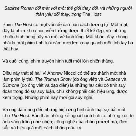
Saoirse Ronan đối mặt với một thế giới thay đổi, và những người
thân yêu đổi thay, trong
The Host
Phim
The Host
có một vấn đề đa nhân cách tương tự. Một mặt,
đây là phim khoa học viễn tưởng được thiết kế đẹp, với những
khuôn hình bóng bẩy và một vẻ lạnh lùng. Mặt khác, đây không
phải là một phim tình tuổi cảm mới lớn xoay quanh mối tình tay ba
thật hay.
Và cuối cùng, phim truyền hình tuổi mới lớn chiến thắng.
Điều này thật tệ hại, vì Andrew Niccol có thể trở thành một nhà
làm phim lý thú.
The Truman Show
(do ông viết) và
Gattaca
và
S1mone
(do ông viết và đạo diễn) là những hư cấu có tính suy
đoán trong đó sự suy luận, chứ không phải các hiệu ứng, được
xem trọng. Những phim này mời gọi suy nghĩ.
Và ông đã mang đến những hiệu ứng hình ảnh thật sự bắt mắt
cho
The Host
. Bản thân những kẻ ngoài hành tinh có những xúc tu
ánh sáng trông như nhện; công nghệ của chúng mượt mà, đơn
sắc và hiệu quả một cách không cầu kỳ.