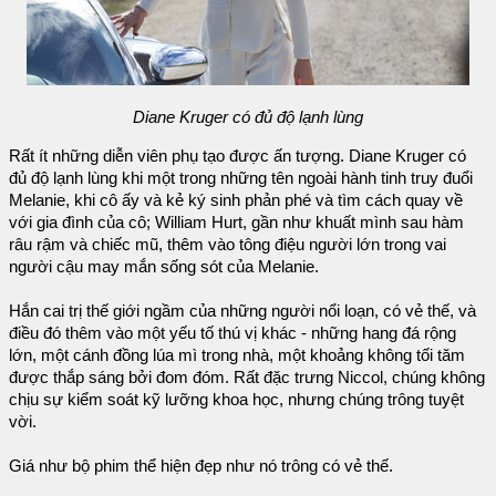
Diane Kruger có đủ độ lạnh lùng
Rất ít những diễn viên phụ tạo được ấn tượng. Diane Kruger có
đủ độ lạnh lùng khi một trong những tên ngoài hành tinh truy đuổi
Melanie, khi cô ấy và kẻ ký sinh phản phé và tìm cách quay về
với gia đình của cô; William Hurt, gần như khuất mình sau hàm
râu rậm và chiếc mũ, thêm vào tông điệu người lớn trong vai
người cậu may mắn sống sót của Melanie.
Hắn cai trị thế giới ngầm của những người nổi loạn, có vẻ thế, và
điều đó thêm vào một yếu tố thú vị khác - những hang đá rộng
lớn, một cánh đồng lúa mì trong nhà, một khoảng không tối tăm
được thắp sáng bởi đom đóm. Rất đặc trưng Niccol, chúng không
chịu sự kiểm soát kỹ lưỡng khoa học, nhưng chúng trông tuyệt
vời.
Giá như bộ phim thể hiện đẹp như nó trông có vẻ thế.