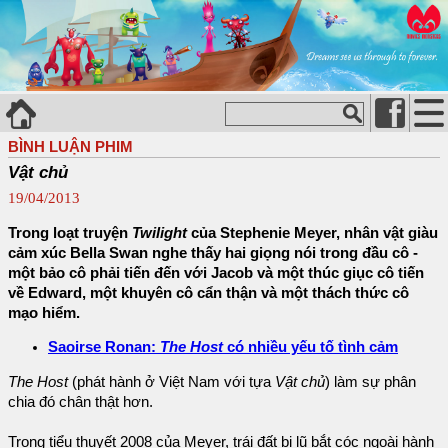
BÌNH LUẬN PHIM
Vật chủ
19/04/2013
Trong loạt truyện
Twilight
của Stephenie Meyer, nhân vật giàu
cảm xúc Bella Swan nghe thấy hai giọng nói trong đầu cô -
một bảo cô phải tiến đến với Jacob và một thúc giục cô tiến
về Edward, một khuyên cô cẩn thận và một thách thức cô
mạo hiểm.
Saoirse Ronan:
The Host
có nhiều yếu tố tình cảm
The Host
(phát hành ở Việt Nam với tựa
Vật chủ
) làm sự phân
chia đó chân thật hơn.
Trong tiểu thuyết 2008 của Meyer, trái đất bị lũ bắt cóc ngoài hành