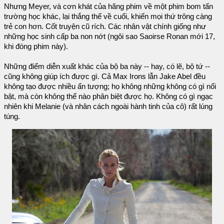
Nhưng Meyer, và cơn khát của hãng phim về một phim bom tấn
trường học khác, lại thắng thế về cuối, khiến mọi thứ trông càng
trẻ con hơn. Cốt truyện cũ rích. Các nhân vật chính giống như
những học sinh cấp ba non nớt (ngôi sao Saoirse Ronan mới 17,
khi đóng phim này).
Những điểm diễn xuất khác của bộ ba này -- hay, có lẽ, bộ tứ --
cũng không giúp ích được gì. Cả Max Irons lẫn Jake Abel đều
không tạo được nhiều ấn tượng; họ không những không có gì nổi
bật, mà còn không thể nào phân biệt được họ. Không có gì ngạc
nhiên khi Melanie (và nhân cách ngoài hành tinh của cô) rất lúng
túng.