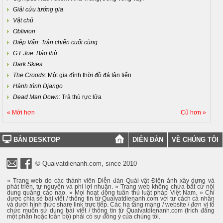
Giải cứu tướng gia
Vật chủ
Oblivion
Diệp Vấn: Trận chiến cuối cùng
G.I. Joe: Báo thù
Dark Skies
The Croods
: Một gia đình thời đồ đá tân tiến
Hành trình Django
Dead Man Down
: Trả thù rực lửa
« Mới hơn
Cũ hơn »
BẢN DESKTOP
DIỄN ĐÀN
VỀ CHÚNG TÔI
© Quaivatdienanh.com, since 2010
» Trang web do các thành viên Diễn đàn Quái vật Điện ảnh xây dựng và
phát triển, tự nguyện và phi lợi nhuận. » Trang web không chứa bất cứ nội
dung quảng cáo nào. » Mọi hoạt động tuân thủ luật pháp Việt Nam. » Chỉ
được chia sẻ bài viết / thông tin từ Quaivatdienanh.com với tư cách cá nhân
và dưới hình thức share link trực tiếp. Các hạ tầng mạng / website / đơn vị tổ
chức muốn sử dụng bài viết / thông tin từ Quaivatdienanh.com (trích đăng
một phần hoặc toàn bộ) phải có sự đồng ý của chúng tôi.