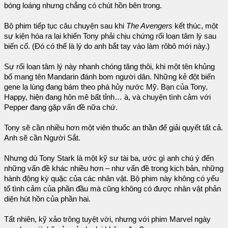
bóng loáng nhưng chẳng có chút hồn bên trong.
Bộ phim tiếp tục câu chuyện sau khi
The Avengers
kết thúc, một
sự kiện hóa ra lại khiến Tony phải chịu chứng rối loạn tâm lý sau
biến cố. (Đó có thể là lý do anh bắt tay vào làm rôbô mới này.)
Sự rối loạn tâm lý này nhanh chóng tăng thôi, khi một tên khủng
bố mang tên Mandarin đánh bom người dân. Những kẻ đột biến
gene lạ lùng đang bám theo phá hủy nước Mỹ. Bạn của Tony,
Happy, hiện đang hôn mê bất tỉnh… à, và chuyện tình cảm với
Pepper đang gặp vấn đề nữa chứ.
Tony sẽ cần nhiều hơn một viên thuốc an thần để giải quyết tất cả.
Anh sẽ cần Người Sắt.
Nhưng dù Tony Stark là một kỹ sư tài ba, ước gì anh chú ý đến
những vấn đề khác nhiều hơn – như vấn đề trong kịch bản, những
hành động kỳ quặc của các nhân vật. Bộ phim này không có yếu
tố tình cảm của phần đầu mà cũng không có được nhân vật phản
diện hút hồn của phần hai.
Tất nhiên, kỹ xảo trông tuyệt vời, nhưng với phim Marvel ngày