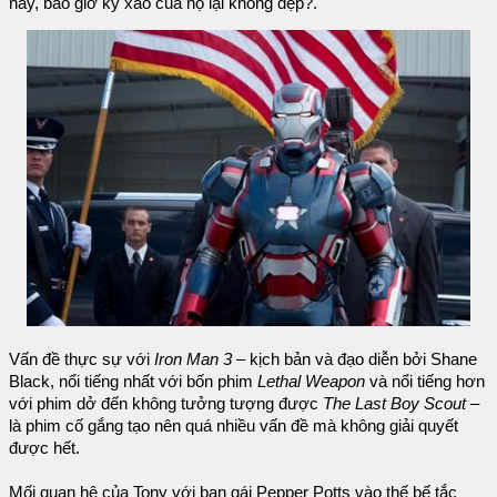
nay, bao giờ kỹ xảo của họ lại không đẹp?.
Vấn đề thực sự với
Iron Man 3
– kịch bản và đạo diễn bởi Shane
Black, nổi tiếng nhất với bốn phim
Lethal Weapon
và nổi tiếng hơn
với phim dở đến không tưởng tượng được
The Last Boy Scout
–
là phim cố gắng tạo nên quá nhiều vấn đề mà không giải quyết
được hết.
Mối quan hệ của Tony với bạn gái Pepper Potts vào thế bế tắc