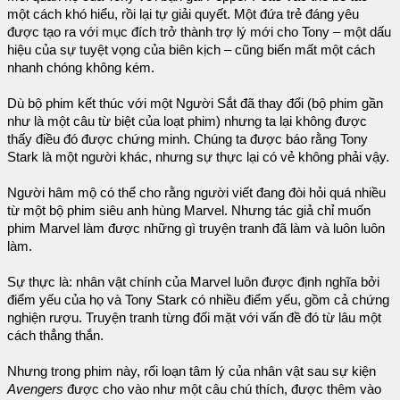
một cách khó hiểu, rồi lại tự giải quyết. Một đứa trẻ đáng yêu
được tạo ra với mục đích trở thành trợ lý mới cho Tony – một dấu
hiệu của sự tuyệt vọng của biên kịch – cũng biến mất một cách
nhanh chóng không kém.
Dù bộ phim kết thúc với một Người Sắt đã thay đổi (bộ phim gần
như là một câu từ biệt của loạt phim) nhưng ta lại không được
thấy điều đó được chứng minh. Chúng ta được báo rằng Tony
Stark là một người khác, nhưng sự thực lại có vẻ không phải vậy.
Người hâm mộ có thể cho rằng người viết đang đòi hỏi quá nhiều
từ một bộ phim siêu anh hùng Marvel. Nhưng tác giả chỉ muốn
phim Marvel làm được những gì truyện tranh đã làm và luôn luôn
làm.
Sự thực là: nhân vật chính của Marvel luôn được định nghĩa bởi
điểm yếu của họ và Tony Stark có nhiều điểm yếu, gồm cả chứng
nghiện rượu. Truyện tranh từng đối mặt với vấn đề đó từ lâu một
cách thẳng thắn.
Nhưng trong phim này, rối loạn tâm lý của nhân vật sau sự kiện
Avengers
được cho vào như một câu chú thích, được thêm vào