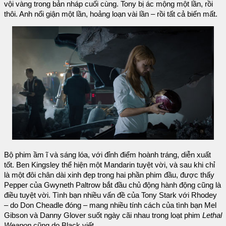
vội vàng trong bản nháp cuối cùng. Tony bị ác mộng một lần, rồi
thôi. Anh nổi giận một lần, hoảng loạn vài lần – rồi tất cả biến mất.
Bộ phim ầm ĩ và sáng lóa, với đỉnh điểm hoành tráng, diễn xuất
tốt. Ben Kingsley thể hiện một Mandarin tuyệt vời, và sau khi chỉ
là một đôi chân dài xinh đẹp trong hai phần phim đầu, được thấy
Pepper của Gwyneth Paltrow bắt đầu chủ động hành động cũng là
điều tuyệt vời. Tình bạn nhiều vấn đề của Tony Stark với Rhodey
– do Don Cheadle đóng – mang nhiều tính cách của tình bạn Mel
Gibson và Danny Glover suốt ngày cãi nhau trong loạt phim
Lethal
Weapon
cũng do Black viết.