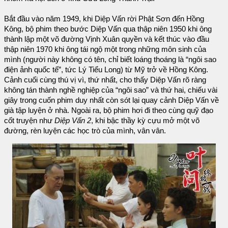
Bắt đầu vào năm 1949, khi Diệp Vấn rời Phật Sơn đến Hồng
Kông, bộ phim theo bước Diệp Vấn qua thập niên 1950 khi ông
thành lập một võ đường Vịnh Xuân quyền và kết thúc vào đầu
thập niên 1970 khi ông tái ngộ một trong những môn sinh của
mình (người này không có tên, chỉ biết loáng thoáng là “ngôi sao
điện ảnh quốc tế”, tức Lý Tiểu Long) từ Mỹ trở về Hồng Kông.
Cảnh cuối cùng thú vị vì, thứ nhất, cho thấy Diệp Vấn rõ ràng
không tán thành nghề nghiệp của “ngôi sao” và thứ hai, chiếu vài
giây trong cuốn phim duy nhất còn sót lại quay cảnh Diệp Vấn về
già tập luyện ở nhà. Ngoài ra, bộ phim hơi đi theo cùng quỹ đạo
cốt truyện như
Diệp Vấn 2
, khi bậc thầy kỳ cựu mở một võ
đường, rèn luyện các học trò của mình, vân vân.