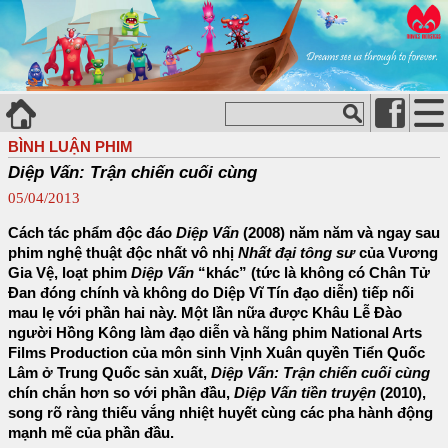
BÌNH LUẬN PHIM
Diệp Vấn: Trận chiến cuối cùng
05/04/2013
Cách tác phẩm độc đáo
Diệp Vấn
(2008) năm năm và ngay sau
phim nghệ thuật độc nhất vô nhị
Nhất đại tông sư
của Vương
Gia Vệ, loạt phim
Diệp Vấn
“khác” (tức là không có Chân Tử
Đan đóng chính và không do Diệp Vĩ Tín đạo diễn) tiếp nối
mau lẹ với phần hai này. Một lần nữa được Khâu Lễ Đào
người Hồng Kông làm đạo diễn và hãng phim National Arts
Films Production của môn sinh Vịnh Xuân quyền Tiển Quốc
Lâm ở Trung Quốc sản xuất,
Diệp Vấn: Trận chiến cuối cùng
chín chắn hơn so với phần đầu,
Diệp Vấn tiền truyện
(2010),
song rõ ràng thiếu vắng nhiệt huyết cùng các pha hành động
mạnh mẽ của phần đầu.