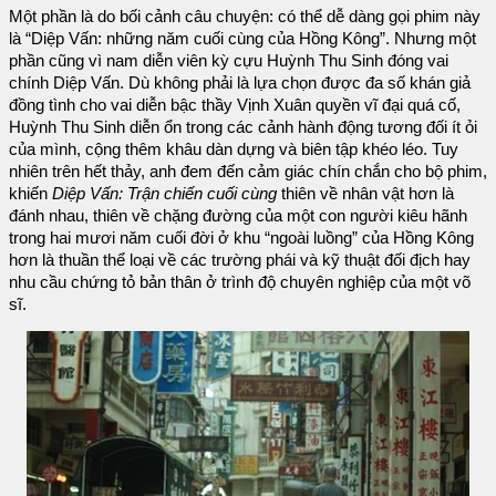
Một phần là do bối cảnh câu chuyện: có thể dễ dàng gọi phim này
là “Diệp Vấn: những năm cuối cùng của Hồng Kông”. Nhưng một
phần cũng vì nam diễn viên kỳ cựu Huỳnh Thu Sinh đóng vai
chính Diệp Vấn. Dù không phải là lựa chọn được đa số khán giả
đồng tình cho vai diễn bậc thầy Vịnh Xuân quyền vĩ đại quá cố,
Huỳnh Thu Sinh diễn ổn trong các cảnh hành động tương đối ít ỏi
của mình, cộng thêm khâu dàn dựng và biên tập khéo léo. Tuy
nhiên trên hết thảy, anh đem đến cảm giác chín chắn cho bộ phim,
khiến
Diệp Vấn: Trận chiến cuối cùng
thiên về nhân vật hơn là
đánh nhau, thiên về chặng đường của một con người kiêu hãnh
trong hai mươi năm cuối đời ở khu “ngoài luồng” của Hồng Kông
hơn là thuần thể loại về các trường phái và kỹ thuật đối địch hay
nhu cầu chứng tỏ bản thân ở trình độ chuyên nghiệp của một võ
sĩ.