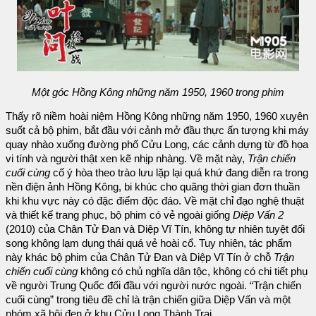
Một góc Hồng Kông những năm 1950, 1960 trong phim
Thấy rõ niềm hoài niệm Hồng Kông những năm 1950, 1960 xuyên
suốt cả bộ phim, bắt đầu với cảnh mở đầu thực ấn tượng khi máy
quay nhào xuống đường phố Cửu Long, các cảnh dựng từ đồ họa
vi tính và người thật xen kẽ nhịp nhàng. Về mặt này,
Trận chiến
cuối cùng
cố ý hòa theo trào lưu lặp lại quá khứ đang diễn ra trong
nền điện ảnh Hồng Kông, bi khúc cho quãng thời gian đơn thuần
khi khu vực này có đặc điểm độc đáo. Về mặt chỉ đạo nghệ thuật
và thiết kế trang phục, bộ phim có vẻ ngoài giống
Diệp Vấn 2
(2010) của Chân Tử Đan và Diệp Vĩ Tín, không tự nhiên tuyệt đối
song không lạm dụng thái quá vẻ hoài cổ. Tuy nhiên, tác phẩm
này khác bộ phim của Chân Tử Đan và Diệp Vĩ Tín ở chỗ
Trận
chiến cuối cùng
không có chủ nghĩa dân tộc, không có chi tiết phụ
về người Trung Quốc đối đầu với người nước ngoài. “Trận chiến
cuối cùng” trong tiêu đề chỉ là trận chiến giữa Diệp Vấn và một
nhóm xã hội đen ở khu Cửu Long Thành Trại.