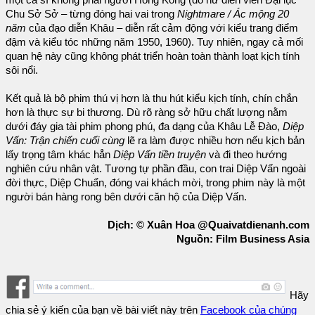
một ca sĩ không phải người Hồng Kông (do nữ diễn viên Đại lục
Chu Sở Sở – từng đóng hai vai trong
Nightmare / Ác mộng 20
năm
của đạo diễn Khâu – diễn rất cảm động với kiểu trang điểm
đậm và kiểu tóc những năm 1950, 1960). Tuy nhiên, ngay cả mối
quan hệ này cũng không phát triển hoàn toàn thành loạt kịch tính
sôi nổi.
Kết quả là bộ phim thú vị hơn là thu hút kiểu kịch tính, chín chắn
hơn là thực sự bi thương. Dù rõ ràng sở hữu chất lượng nằm
dưới đáy gia tài phim phong phú, đa dạng của Khâu Lễ Đào,
Diệp
Vấn: Trận chiến cuối cùng
lẽ ra làm được nhiều hơn nếu kịch bản
lấy trọng tâm khác hẳn
Diệp Vấn tiền truyện
và đi theo hướng
nghiên cứu nhân vật. Tương tự phần đầu, con trai Diệp Vấn ngoài
đời thực, Diệp Chuẩn, đóng vai khách mời, trong phim này là một
người bán hàng rong bên dưới căn hộ của Diệp Vấn.
Dịch: © Xuân Hoa @Quaivatdienanh.com
Nguồn: Film Business Asia
Hãy
chia sẻ ý kiến của bạn về bài viết này trên
Facebook của chúng