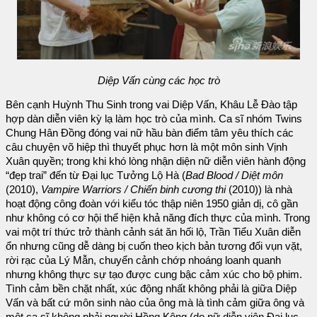
Diệp Vấn cùng các học trò
Bên cạnh Huỳnh Thu Sinh trong vai Diệp Vấn, Khâu Lễ Đào tập
hợp dàn diễn viên kỳ lạ làm học trò của mình. Ca sĩ nhóm Twins
Chung Hân Đồng đóng vai nữ hầu bàn điểm tâm yêu thích các
câu chuyện võ hiệp thì thuyết phục hơn là một môn sinh Vịnh
Xuân quyền; trong khi khó lòng nhận diện nữ diễn viên hành động
“đẹp trai” đến từ Đại lục Tưởng Lộ Hà (
Bad Blood / Diệt môn
(2010),
Vampire Warriors / Chiến binh cương thi
(2010)) là nhà
hoạt động công đoàn với kiểu tóc thập niên 1950 giản dị, cô gần
như không có cơ hội thể hiện khả năng đích thực của mình. Trong
vai một trí thức trở thành cảnh sát ăn hối lộ, Trần Tiểu Xuân diễn
ổn nhưng cũng dễ dàng bị cuốn theo kịch bản tương đối vụn vặt,
rời rạc của Lý Mẫn, chuyển cảnh chớp nhoáng loanh quanh
nhưng không thực sự tạo được cung bậc cảm xúc cho bộ phim.
Tình cảm bền chặt nhất, xúc động nhất không phải là giữa Diệp
Vấn và bất cứ môn sinh nào của ông mà là tình cảm giữa ông và