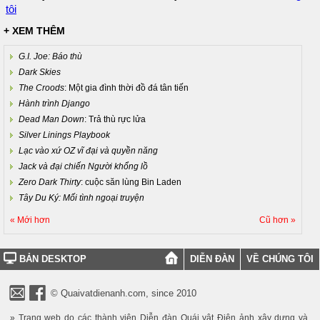
tôi
+ XEM THÊM
G.I. Joe: Báo thù
Dark Skies
The Croods
: Một gia đình thời đồ đá tân tiến
Hành trình Django
Dead Man Down
: Trả thù rực lửa
Silver Linings Playbook
Lạc vào xứ OZ vĩ đại và quyền năng
Jack và đại chiến Người khổng lồ
Zero Dark Thirty
: cuộc săn lùng Bin Laden
Tây Du Ký: Mối tình ngoại truyện
« Mới hơn
Cũ hơn »
BẢN DESKTOP
DIỄN ĐÀN
VỀ CHÚNG TÔI
© Quaivatdienanh.com, since 2010
» Trang web do các thành viên Diễn đàn Quái vật Điện ảnh xây dựng và