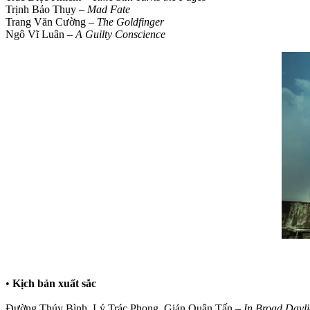
Trịnh Bảo Thụy –
Mad Fate
Trang Văn Cường –
The Goldfinger
Ngô Vĩ Luân –
A Guilty Conscience
•
Kịch bản xuất sắc
Đường Thúy Bình, Lý Trác Phong, Giản Quân Tấn –
In Broad Dayli