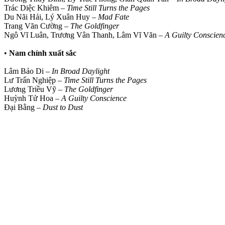
Trác Diệc Khiêm –
Time Still Turns the Pages
Du Nãi Hải, Lý Xuân Huy –
Mad Fate
Trang Văn Cường –
The Goldfinger
Ngô Vĩ Luân, Trương Vân Thanh, Lâm Vĩ Văn –
A Guilty Conscien
•
Nam chính xuất sắc
Lâm Bảo Di –
In Broad Daylight
Lư Trấn Nghiệp –
Time Still Turns the Pages
Lương Triều Vỹ –
The Goldfinger
Huỳnh Tử Hoa –
A Guilty Conscience
Đại Bằng –
Dust to Dust