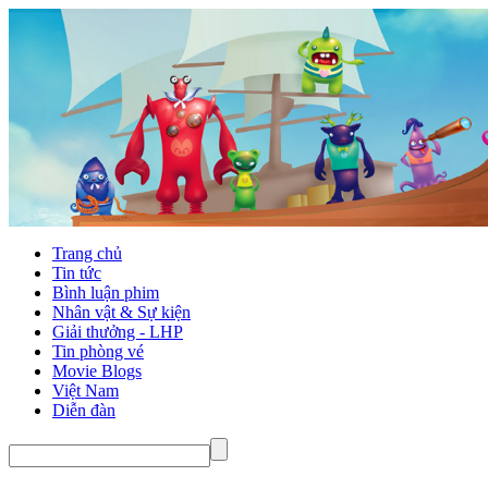
Trang chủ
Tin tức
Bình luận phim
Nhân vật & Sự kiện
Giải thưởng - LHP
Tin phòng vé
Movie Blogs
Việt Nam
Diễn đàn