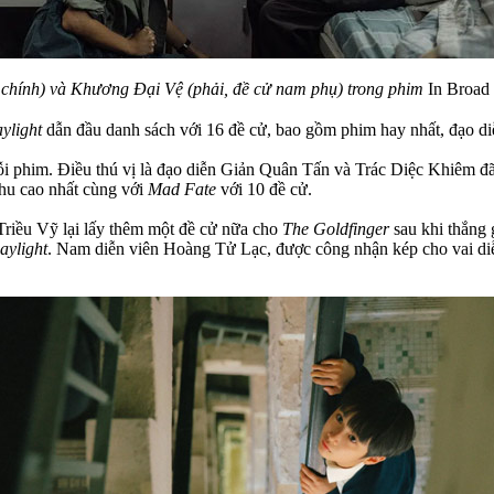
chính) và Khương Đại Vệ (phải, đề cử nam phụ) trong phim
In Broad
ylight
dẫn đầu danh sách với 16 đề cử, bao gồm phim hay nhất, đạo diễ
ỗi phim. Điều thú vị là đạo diễn Giản Quân Tấn và Trác Diệc Khiêm đã
hu cao nhất cùng với
Mad Fate
với 10 đề cử.
riều Vỹ lại lấy thêm một đề cử nữa cho
The Goldfinger
sau khi thắng 
aylight
. Nam diễn viên Hoàng Tử Lạc, được công nhận kép cho vai di