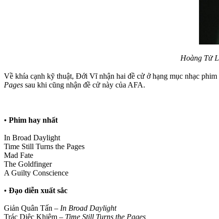
Hoàng Tử Lạ
Về khía cạnh kỹ thuật, Đới Vĩ nhận hai đề cử ở hạng mục nhạc phim
Pages
sau khi cũng nhận đề cử này của AFA.
•
Phim hay nhất
In Broad Daylight
Time Still Turns the Pages
Mad Fate
The Goldfinger
A Guilty Conscience
•
Đạo diễn xuất sắc
Giản Quân Tấn –
In Broad Daylight
Trác Diệc Khiêm –
Time Still Turns the Pages