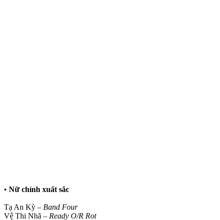
•
Nữ chính xuất sắc
Tạ An Kỳ –
Band Four
Vệ Thi Nhã –
Ready O/R Rot