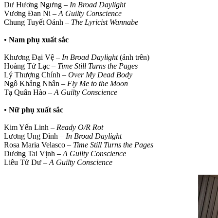
Dư Hương Ngưng –
In Broad Daylight
Vương Đan Ni –
A Guilty Conscience
Chung Tuyết Oánh –
The Lyricist Wannabe
•
Nam phụ xuất sắc
Khương Đại Vệ –
In Broad Daylight
(ảnh trên)
Hoàng Tử Lạc –
Time Still Turns the Pages
Lý Thượng Chính –
Over My Dead Body
Ngô Khảng Nhân –
Fly Me to the Moon
Tạ Quân Hào –
A Guilty Conscience
•
Nữ phụ xuất sắc
Kim Yến Linh –
Ready O/R Rot
Lương Ung Đình –
In Broad Daylight
Rosa Maria Velasco –
Time Still Turns the Pages
Dương Tai Vịnh –
A Guilty Conscience
Liêu Tử Dư –
A Guilty Conscience