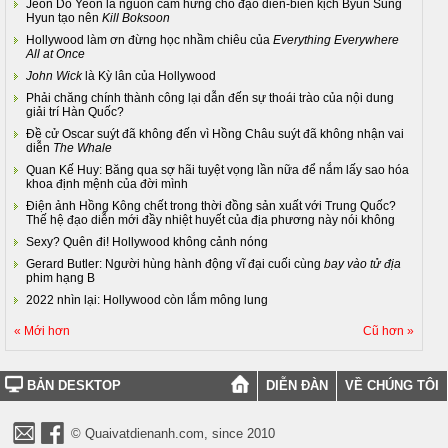
Jeon Do Yeon là nguồn cảm hứng cho đạo diễn-biên kịch Byun Sung
Hyun tạo nên
Kill Boksoon
Hollywood làm ơn đừng học nhầm chiêu của
Everything Everywhere
All at Once
John Wick
là Kỳ lân của Hollywood
Phải chăng chính thành công lại dẫn đến sự thoái trào của nội dung
giải trí Hàn Quốc?
Đề cử Oscar suýt đã không đến vì Hồng Châu suýt đã không nhận vai
diễn
The Whale
Quan Kế Huy: Băng qua sợ hãi tuyệt vọng lần nữa để nắm lấy sao hóa
khoa định mệnh của đời mình
Điện ảnh Hồng Kông chết trong thời đồng sản xuất với Trung Quốc?
Thế hệ đạo diễn mới đầy nhiệt huyết của địa phương này nói không
Sexy? Quên đi! Hollywood không cảnh nóng
Gerard Butler: Người hùng hành động vĩ đại cuối cùng
bay vào tử địa
phim hạng B
2022 nhìn lại: Hollywood còn lắm mông lung
« Mới hơn
Cũ hơn »
BẢN DESKTOP
DIỄN ĐÀN
VỀ CHÚNG TÔI
© Quaivatdienanh.com, since 2010