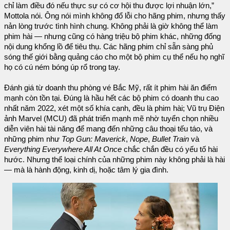
chỉ làm điều đó nếu thực sự có cơ hội thu được lợi nhuận lớn,”
Mottola nói. Ông nói mình không đổ lỗi cho hãng phim, nhưng thấy
nản lòng trước tình hình chung. Không phải là giờ không thể làm
phim hài — nhưng cũng có hàng triệu bộ phim khác, những đống
nội dung khổng lồ để tiêu thụ. Các hãng phim chỉ sẵn sàng phủ
sóng thế giới bằng quảng cáo cho một bộ phim cụ thể nếu họ nghĩ
họ có cú ném bóng úp rổ trong tay.
Đánh giá từ doanh thu phòng vé Bắc Mỹ, rất ít phim hài ăn điểm
mạnh còn tồn tại. Đúng là hầu hết các bộ phim có doanh thu cao
nhất năm 2022, xét một số khía cạnh, đều là phim hài; Vũ trụ Điện
ảnh Marvel (MCU) đã phát triển mạnh mẽ nhờ tuyển chọn nhiều
diễn viên hài tài năng để mang đến những câu thoại tếu táo, và
những phim như
Top Gun: Maverick
,
Nope
,
Bullet Train
và
Everything Everywhere All At Once
chắc chắn đều có yếu tố hài
hước. Nhưng thể loại chính của những phim này không phải là hài
— mà là hành động, kinh dị, hoặc tâm lý gia đình.