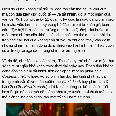
Điều đó đúng không chỉ đối với các rào cản thế hệ và khu vực,
mà còn qua biên giới quốc tế — và tất nhiên, đó là một phần của
vấn đề. Xu hướng thế kỷ 21 của Hollywood là ngày càng chi nhiều
hơn cho việc làm phim, kỳ vọng bù đắp chi phí từ khán giả toàn
cầu (đặc biệt là ở các thị trường như Trung Quốc). Hài hước là
một trong những điều khó phiên dịch nhất, có thể do phim hài dựa
trên các câu nói đùa không còn được ưa chuộng, thay vào đó là
những phim hài hành động dựa nhiều vào hài hình thể. (Thấy buồn
cười trong cú ngã dập mông chính là làm người.)
Và do đó, như Mottola đã chỉ ra, “Thứ gì quy mô nhỏ hơn một chút
sẽ thực sự gặp khó khăn trong thời đại ngày nay. Phép tính không
cộng dồn.” Và chi rất nhiều tiền để tiếp thị một bộ phim như
Confess, Fletch
, hoặc vô số phim hài độc lập kinh phí thấp và
trung bình vẫn được sản xuất (như
Fire Island
, hay phim tâm lý
hài
Cha Cha Real Smooth
), dứt khoát không có kết quả tốt. Tốt
hơn là gửi nó cho một nền tảng phát trực tuyến, nơi thuật toán có
thể hiển thị nó cho ai đó vào một tối thứ năm se lạnh.