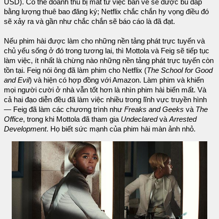
USD). Có thể doanh thu bị mất từ việc bán vé sẽ được bù đắp
bằng lượng thuê bao đăng ký; Netflix chắc chắn hy vọng điều đó
sẽ xảy ra và gần như chắc chắn sẽ báo cáo là đã đạt.
Nếu phim hài được làm cho những nền tảng phát trực tuyến và
chủ yếu sống ở đó trong tương lai, thì Mottola và Feig sẽ tiếp tục
làm việc, ít nhất là chừng nào những nền tảng phát trực tuyến còn
tồn tại. Feig nói ông đã làm phim cho Netflix (
The School for Good
and Evil
) và hiện có hợp đồng với Amazon. Làm phim và khiến
mọi người cười ở nhà vẫn tốt hơn là nhìn phim hài biến mất. Và
cả hai đạo diễn đều đã làm việc nhiều trong lĩnh vực truyền hình
— Feig đã làm các chương trình như
Freaks and Geeks
và
The
Office
, trong khi Mottola đã tham gia
Undeclared
và
Arrested
Development
. Họ biết sức mạnh của phim hài màn ảnh nhỏ.