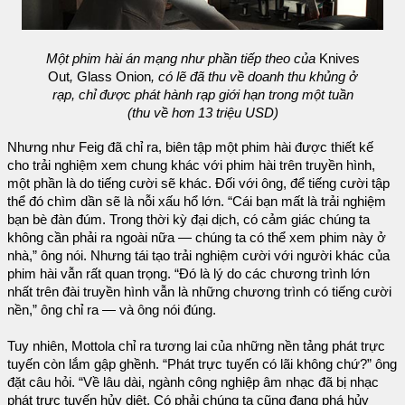
Một phim hài án mạng như phần tiếp theo của
Knives
Out
,
Glass Onion
, có lẽ đã thu về doanh thu khủng ở
rạp, chỉ được phát hành rạp giới hạn trong một tuần
(thu về hơn 13 triệu USD)
Nhưng như Feig đã chỉ ra, biên tập một phim hài được thiết kế
cho trải nghiệm xem chung khác với phim hài trên truyền hình,
một phần là do tiếng cười sẽ khác. Đối với ông, để tiếng cười tập
thể đó chìm dần sẽ là nỗi xấu hổ lớn. “Cái bạn mất là trải nghiệm
bạn bè đàn đúm. Trong thời kỳ đại dịch, có cảm giác chúng ta
không cần phải ra ngoài nữa — chúng ta có thể xem phim này ở
nhà,” ông nói. Nhưng tái tạo trải nghiệm cười với người khác của
phim hài vẫn rất quan trọng. “Đó là lý do các chương trình lớn
nhất trên đài truyền hình vẫn là những chương trình có tiếng cười
nền,” ông chỉ ra — và ông nói đúng.
Tuy nhiên, Mottola chỉ ra tương lai của những nền tảng phát trực
tuyến còn lắm gập ghềnh. “Phát trực tuyến có lãi không chứ?” ông
đặt câu hỏi. “Về lâu dài, ngành công nghiệp âm nhạc đã bị nhạc
phát trực tuyến hủy diệt. Có phải chúng ta cũng đang phá hủy