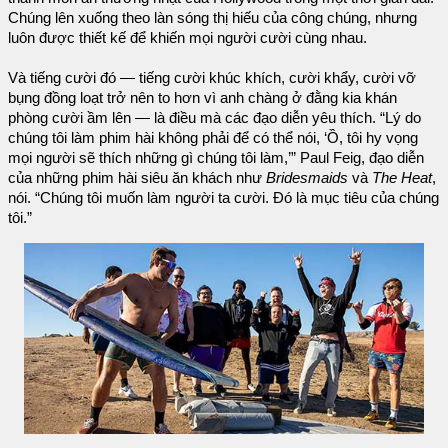
Chúng lên xuống theo làn sóng thị hiếu của công chúng, nhưng
luôn được thiết kế để khiến mọi người cười cùng nhau.
Và tiếng cười đó — tiếng cười khúc khích, cười khẩy, cười vỡ
bụng đồng loạt trở nên to hơn vì anh chàng ở đằng kia khán
phòng cười ầm lên — là điều mà các đạo diễn yêu thích. “Lý do
chúng tôi làm phim hài không phải để có thể nói, ‘Ồ, tôi hy vọng
mọi người sẽ thích những gì chúng tôi làm,’” Paul Feig, đạo diễn
của những phim hài siêu ăn khách như
Bridesmaids
và
The Heat
,
nói. “Chúng tôi muốn làm người ta cười. Đó là mục tiêu của chúng
tôi.”