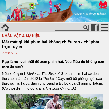
NHÂN VẬT & SỰ KIỆN
Mất mát gì khi phim hài không chiếu rạp - chỉ phát
trực tuyến
22/04/2023
Rạp là nơi vui nhất để xem phim hài. Nếu điều đó không còn
nữa thì sao?
Nếu không tính
Minions: The Rise of Gru
, thì phim hài có doanh
thu cao nhất năm 2022 là
The Lost City
, một bệ phóng ngôi sao
thực sự hài hước dành cho Sandra Bullock và Channing Tatum.
(Có thời điểm, nó có tựa là
The Lost City of D
.)