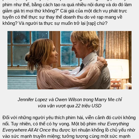
phim như thế, bằng cách tạo ra quá nhiều nội dung và do đó làm
giảm giá trị mọi thứ không?” Cái giá của một dịch vụ phát trực
tuyến có thể thực sự thay thế doanh thu do vé rạp mang về
không? Và người ta thực sự muốn trở lại [rạp] chứ?
Jennifer Lopez và Owen Wilson trong
Marry Me
chỉ
vừa vặn vượt qua 22 triệu USD
Đối với những người yêu thích phim hài, viễn cảnh đó cười không
nổi. Tuy nhiên, có thể có hy vọng. Một bộ phim như
Everything
Everywhere All At Once
thu được lợi nhuận khổng lồ chủ yếu nhờ
vào sức mạnh truyền miệng; tưởng tượng cùng một sức mạnh