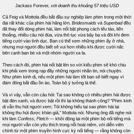
Jackass Forever
, với doanh thu khoảng 57 triệu USD
Cả Feig và Mottola đều bắt đầu sự nghiệp làm phim trong một thời
đại rất khác của phim hài hãng lớn.
Bridesmaids
và
Superbad
đều
đã thay đổi dòng phim hài, làm nổi bật phong cách tếu táo, liến
thoắng, nhiều câu nói đùa, vừa thô tục vừa bậy bạ và đôi khi đem
tiếng cười vào tình dục. Bạn có thể xem những phim ấy ở nhà,
nhưng mọi người đều biết sẽ vui hơn nhiều khi được cười nấc
bên cạnh bạn bè và một nhóm người xa lạ.
Theo cách đó, phim hài nổi bật lên so với kiểu phim sẽ khó chịu
khi phải xem trong rạp đầy những người nhắn tin, nói chuyện.
Như phim kinh dị, nếu một phim hài làm tốt bạn sẽ biết ngay vì
đám đông bắt đầu ồn ào. Toàn bộ ý tưởng là thế.
Và vì vậy, vẫn còn câu hỏi: Tại sao không có nhiều phim hài được
bật đèn xanh, và được bật rồi thì lại không thành công? “Phim kinh
dị vẫn thu hút người xem; Tôi không hiểu tại sao phim hài lại
không thu hút được khán giả,” Mottola nói. Nhưng ông đã nghe nói
khi làm
Confess, Fletch
— khởi động lại một phim bộ nổi tiếng mà
mọi người vẫn còn yêu thích trong nỗi hoài niệm, với diễn viên
chính từ một phim truyền hình cực kỳ nổi tiếng — rằng không còn