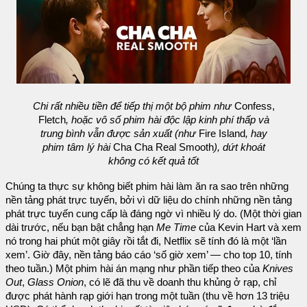
Chi rất nhiều tiền để tiếp thị một bộ phim như
Confess,
Fletch
, hoặc vô số phim hài độc lập kinh phí thấp và
trung bình vẫn được sản xuất (như
Fire Island
, hay
phim tâm lý hài
Cha Cha Real Smooth
), dứt khoát
không có kết quả tốt
Chúng ta thực sự không biết phim hài làm ăn ra sao trên những
nền tảng phát trực tuyến, bởi vì dữ liệu do chính những nền tảng
phát trực tuyến cung cấp là đáng ngờ vì nhiều lý do. (Một thời gian
dài trước, nếu bạn bật chẳng hạn
Me Time
của Kevin Hart và xem
nó trong hai phút một giây rồi tắt đi, Netflix sẽ tính đó là một ‘lần
xem’. Giờ đây, nền tảng báo cáo ‘số giờ xem’ — cho top 10, tính
theo tuần.) Một phim hài án mạng như phần tiếp theo của
Knives
Out
,
Glass Onion
, có lẽ đã thu về doanh thu khủng ở rạp, chỉ
được phát hành rạp giới hạn trong một tuần (thu về hơn 13 triệu