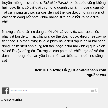
truyền miệng như thế cho
Ticket to Paradise
, rốt cuộc cũng không
hài hước lắm, có thể giải thích cho doanh thu tầm thường của nó.
Tất cả những gì thực sự cần để một thể loại được hồi sinh là một
vài thành công bất ngờ. Phim hài có sức phục hồi và nó chưa
chết.
Nhưng chắc chắn nó đang chới với, và với việc các rạp chiếu
phải vật lộn để tồn tại, chẳng ai có thể đoán được điều gì sẽ xảy ra
tiếp theo. Có thể tương lai của phim hài chiếu rạp là phim hài hành
động, phim siêu anh hùng tếu táo, hoặc phim hài kinh dị quá khích.
Và có lẽ vậy cũng ổn. Tương lai của phim hài chiếu rạp có vẻ ảm
đạm — nhưng nếu bạn yêu thích nó, bạn biết bạn muốn nó sống
sót.
Dịch: © Phương Hà @Quaivatdienanh.com
Nguồn:
Vox
+ XEM THÊM