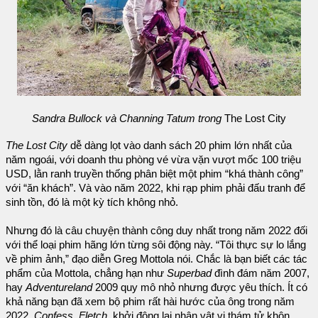
Sandra Bullock và Channing Tatum trong
The Lost City
The Lost City
dễ dàng lọt vào danh sách 20 phim lớn nhất của
năm ngoái, với doanh thu phòng vé vừa vặn vượt mốc 100 triệu
USD, lằn ranh truyền thống phân biệt một phim “khá thành công”
với “ăn khách”. Và vào năm 2022, khi rạp phim phải đấu tranh để
sinh tồn, đó là một kỳ tích không nhỏ.
Nhưng đó là câu chuyện thành công duy nhất trong năm 2022 đối
với thể loại phim hãng lớn từng sôi động này. “Tôi thực sự lo lắng
về phim ảnh,” đạo diễn Greg Mottola nói. Chắc là bạn biết các tác
phẩm của Mottola, chẳng hạn như
Superbad
đình đám năm 2007,
hay
Adventureland
2009 quy mô nhỏ nhưng được yêu thích. Ít có
khả năng bạn đã xem bộ phim rất hài hước của ông trong năm
2022,
Confess, Fletch
, khởi động lại nhân vật vị thám tử khôn