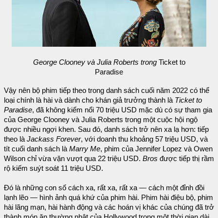
George Clooney và Julia Roberts trong
Ticket to
Paradise
Vậy nên bộ phim tiếp theo trong danh sách cuối năm 2022 có thể
loại chính là hài và dành cho khán giả trưởng thành là
Ticket to
Paradise
, đã không kiếm nổi 70 triệu USD mặc dù có sự tham gia
của George Clooney và Julia Roberts trong một cuộc hội ngộ
được nhiều ngợi khen. Sau đó, danh sách trở nên xa lạ hơn: tiếp
theo là
Jackass Forever
, với doanh thu khoảng 57 triệu USD, và
tít cuối danh sách là
Marry Me
, phim của Jennifer Lopez và Owen
Wilson chỉ vừa vặn vượt qua 22 triệu USD.
Bros
được tiếp thị rầm
rộ kiếm suýt soát 11 triệu USD.
Đó là những con số cách xa, rất xa, rất xa — cách một đỉnh đồi
lạnh lẽo — hình ảnh quá khứ của phim hài. Phim hài điệu bộ, phim
hài lãng mạn, hài hành động và các hoán vị khác của chúng đã trở
thành món ăn thường nhật của Hollywood trong một thời gian dài.