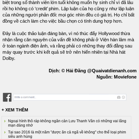
biệt trong số thành viên lớn tuổi không muốn hy sinh chỉ vì đã lâu
rồi họ không có ‘credit’ phim. Lập luận của họ cũng y như lập luận
của những người phản đối: mọi góc nhìn đều có giá trị. Họ chỉ bất
đồng về cách làm cho việc bầu chọn có tính dung hợp hơn.
Đây là cuộc thảo luận đáng bàn, vì nó thúc đẩy Hollywood thừa
nhận rằng căn nguyên của vấn đề không phải ở Viện hàn lâm mà
ở toàn ngành điện ảnh, và rằng phải có những thay đổi đằng sau
máy quay trước khi kết quả sẽ trở nên hiển nhiên tại Nhà hát
Dolby.
Dịch: © Hải Đăng @Quaivatdienanh.com
Nguồn: Moviefone
+ XEM THÊM
Ngoại hình thô ráp không ngăn cản Lưu Thanh Vân có những vai lãng
mạn đáng nhớ
Tại sao 2016 là một năm "được ăn cả ngã về không" cho thể loại phim
siêu anh hùng