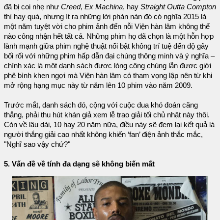
đã bị coi nhẹ như
Creed
,
Ex Machina
, hay
Straight Outta Compton
thì hay quá, nhưng ít ra những lời phàn nàn đó có nghĩa 2015 là
một năm tuyệt vời cho phim ảnh đến nỗi Viện hàn lâm không thể
nào công nhận hết tất cả. Những phim họ đã chọn là một hỗn hợp
lành mạnh giữa phim nghệ thuật nổi bật không trí tuệ đến độ gây
bối rối với những phim hấp dẫn đại chúng thông minh và ý nghĩa –
chính xác là một danh sách được lòng công chúng lẫn được giới
phê bình khen ngợi mà Viện hàn lâm có tham vọng lập nên từ khi
mở rộng hạng mục này từ năm lên 10 phim vào năm 2009.
Trước mắt, danh sách đó, cộng với cuộc đua khó đoán căng
thẳng, phải thu hút khán giả xem lễ trao giải tối chủ nhật này thôi.
Còn về lâu dài, 10 hay 20 năm nữa, điều này sẽ đem lại kết quả là
người thắng giải cao nhất không khiến ‘fan’ điện ảnh thắc mắc,
"Nghĩ sao vậy chứ?"
5. Vấn đề về tính đa dạng sẽ không biến mất