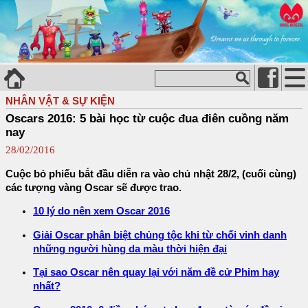
NHÂN VẬT & SỰ KIỆN
Oscars 2016: 5 bài học từ cuộc đua điên cuồng năm
nay
28/02/2016
Cuộc bỏ phiếu bắt đầu diễn ra vào chủ nhật 28/2, (cuối cùng)
các tượng vàng Oscar sẽ được trao.
10 lý do nên xem Oscar 2016
Giải Oscar phân biệt chủng tộc khi từ chối vinh danh
những người hùng da màu thời hiện đại
Tại sao Oscar nên quay lại với năm đề cử Phim hay
nhất?