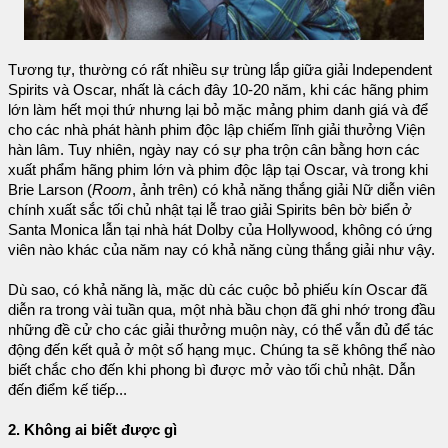
Tương tự, thường có rất nhiều sự trùng lắp giữa giải Independent
Spirits và Oscar, nhất là cách đây 10-20 năm, khi các hãng phim
lớn làm hết mọi thứ nhưng lại bỏ mặc mảng phim danh giá và để
cho các nhà phát hành phim độc lập chiếm lĩnh giải thưởng Viện
hàn lâm. Tuy nhiên, ngày nay có sự pha trộn cân bằng hơn các
xuất phẩm hãng phim lớn và phim độc lập tại Oscar, và trong khi
Brie Larson (
Room
, ảnh trên) có khả năng thắng giải Nữ diễn viên
chính xuất sắc tối chủ nhật tại lễ trao giải Spirits bên bờ biển ở
Santa Monica lẫn tại nhà hát Dolby của Hollywood, không có ứng
viên nào khác của năm nay có khả năng cùng thắng giải như vậy.
Dù sao, có khả năng là, mặc dù các cuộc bỏ phiếu kín Oscar đã
diễn ra trong vài tuần qua, một nhà bầu chọn đã ghi nhớ trong đầu
những đề cử cho các giải thưởng muộn này, có thể vẫn đủ để tác
động đến kết quả ở một số hạng mục. Chúng ta sẽ không thể nào
biết chắc cho đến khi phong bì được mở vào tối chủ nhật. Dẫn
đến điểm kế tiếp...
2. Không ai biết được gì