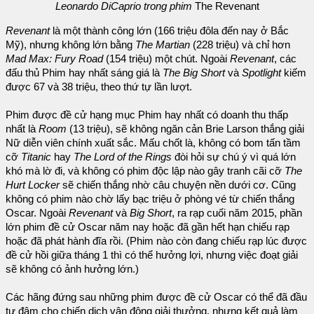
Leonardo DiCaprio trong phim
The Revenant
Revenant
là một thành công lớn (166 triệu đôla đến nay ở Bắc
Mỹ), nhưng không lớn bằng
The Martian
(228 triệu) và chỉ hơn
Mad Max: Fury Road
(154 triệu) một chút. Ngoài
Revenant
, các
đấu thủ Phim hay nhất sáng giá là
The Big Short
và
Spotlight
kiếm
được 67 và 38 triệu, theo thứ tự lần lượt.
Phim được đề cử hạng mục Phim hay nhất có doanh thu thấp
nhất là
Room
(13 triệu), sẽ không ngăn cản Brie Larson thắng giải
Nữ diễn viên chính xuất sắc. Mấu chốt là, không có bom tấn tầm
cỡ
Titanic
hay
The Lord of the Rings
đòi hỏi sự chú ý vì quá lớn
khó mà lờ đi, và không có phim độc lập nào gây tranh cãi cỡ
The
Hurt Locker
sẽ chiến thắng nhờ câu chuyện nền dưới cơ. Cũng
không có phim nào chờ lấy bạc triệu ở phòng vé từ chiến thắng
Oscar. Ngoài
Revenant
và
Big Short
, ra rạp cuối năm 2015, phần
lớn phim đề cử Oscar năm nay hoặc đã gần hết hạn chiếu rạp
hoặc đã phát hành đĩa rồi. (Phim nào còn đang chiếu rạp lúc được
đề cử hồi giữa tháng 1 thì có thể hưởng lợi, nhưng việc đoạt giải
sẽ không có ảnh hưởng lớn.)
Các hãng đứng sau những phim được đề cử Oscar có thể đã đầu
tư đậm cho chiến dịch vận động giải thưởng, nhưng kết quả làm