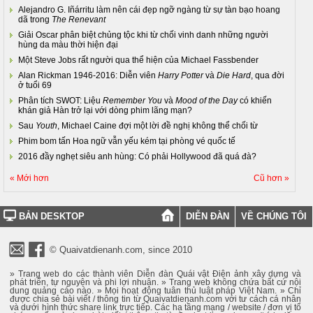
Alejandro G. Iñárritu làm nên cái đẹp ngỡ ngàng từ sự tàn bạo hoang
dã trong
The Renevant
Giải Oscar phân biệt chủng tộc khi từ chối vinh danh những người
hùng da màu thời hiện đại
Một Steve Jobs rất người qua thể hiện của Michael Fassbender
Alan Rickman 1946-2016: Diễn viên
Harry Potter
và
Die Hard
, qua đời
ở tuổi 69
Phân tích SWOT: Liệu
Remember You
và
Mood of the Day
có khiến
khán giả Hàn trở lại với dòng phim lãng mạn?
Sau
Youth
, Michael Caine đợi một lời đề nghị không thể chối từ
Phim bom tấn Hoa ngữ vẫn yếu kém tại phòng vé quốc tế
2016 đầy nghẹt siêu anh hùng: Có phải Hollywood đã quá đà?
« Mới hơn
Cũ hơn »
BẢN DESKTOP
DIỄN ĐÀN
VỀ CHÚNG TÔI
© Quaivatdienanh.com, since 2010
» Trang web do các thành viên Diễn đàn Quái vật Điện ảnh xây dựng và
phát triển, tự nguyện và phi lợi nhuận. » Trang web không chứa bất cứ nội
dung quảng cáo nào. » Mọi hoạt động tuân thủ luật pháp Việt Nam. » Chỉ
được chia sẻ bài viết / thông tin từ Quaivatdienanh.com với tư cách cá nhân
và dưới hình thức share link trực tiếp. Các hạ tầng mạng / website / đơn vị tổ