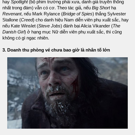
hay
Spotlight
(bộ phim trường phái xưa, danh giá truyền thống
nhất trong đám) vẫn có cơ. Theo tác giả, nếu
Big Short
hạ
Revenant
, nếu Mark Rylance (
Bridge of Spies
) thắng Sylvester
Stallone (
Creed
) cho danh hiệu Nam diễn viên phụ xuất sắc, hay
nếu Kate Winslet (
Steve Jobs
) đánh bại Alicia Vikander (
The
Danish Girl
) ở hạng mục Nữ diễn viên phụ xuất sắc, thì cũng
không có gì ngạc nhiên.
3. Doanh thu phòng vé chưa bao giờ là nhân tố lớn