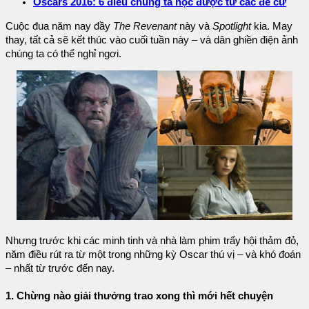
Oscars 2016: 6 điều chúng ta học được từ các đề cử
Cuộc đua năm nay đầy
The Revenant
này và
Spotlight
kia. May
thay, tất cả sẽ kết thúc vào cuối tuần này – và dân ghiền điện ảnh
chúng ta có thể nghỉ ngơi.
Nhưng trước khi các minh tinh và nhà làm phim trẩy hội thảm đỏ,
năm điều rút ra từ một trong những kỳ Oscar thú vị – và khó đoán
– nhất từ trước đến nay.
1. Chừng nào giải thưởng trao xong thì mới hết chuyện