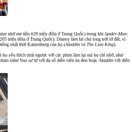
atar
nhờ mẻ tiền 629 triệu đôla ở Trung Quốc) trong khi
Spider-Man:
05 triệu đôla ở Trung Quốc). Disney làm bá chủ long trời lở đất, vì
 tiếng nhất thời Katzenberg của họ (
Aladdin
và
The Lion King
).
ọ yêu thích (trái ngược với các phim làm lại mà họ chỉ nhớ, như
ộ phim (như
Vua sư tử
với đa số diễn viên da đen hoặc
Aladdin
với diễn