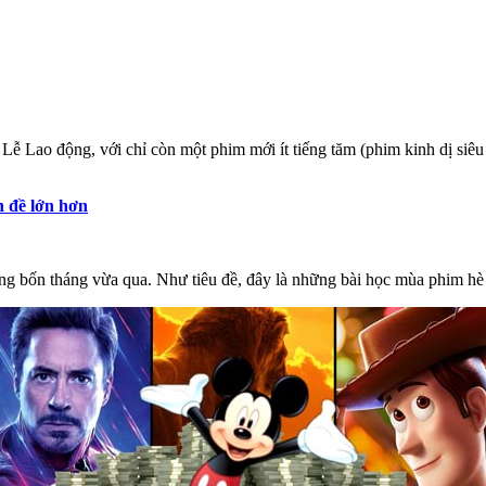
 Lễ Lao động, với chỉ còn một phim mới ít tiếng tăm (phim kinh dị siê
 đề lớn hơn
ong bốn tháng vừa qua. Như tiêu đề, đây là những bài học mùa phim hè