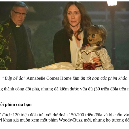
“Búp bê ác”
Annabelle Comes Home
làm ăn tốt hơn các phim khác
g thành công đột phá, nhưng đã kiếm được vừa đủ (30 triệu đôla trên 
uỗi phim của bạn
ỉ” được 120 triệu đôla trái với dự đoán 150-200 triệu đôla và bị cuốn 
vì khán giả muốn xem một phim Woody/Buzz mới, nhưng họ (tương đối) í