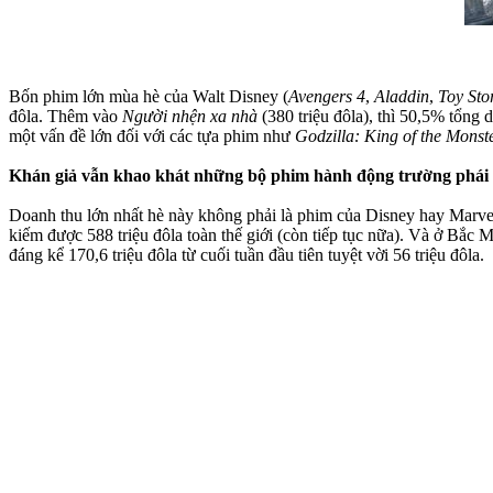
Bốn phim lớn mùa hè của Walt Disney (
Avengers 4
,
Aladdin
,
Toy Sto
đôla. Thêm vào
Người nhện xa nhà
(380 triệu đôla), thì 50,5% tổn
một vấn đề lớn đối với các tựa phim như
Godzilla: King of the Monst
Khán giả vẫn khao khát những bộ phim hành động trường phái
Doanh thu lớn nhất hè này không phải là phim của Disney hay Marve
kiếm được 588 triệu đôla toàn thế giới (còn tiếp tục nữa). Và ở Bắ
đáng kể 170,6 triệu đôla từ cuối tuần đầu tiên tuyệt vời 56 triệu đôla.