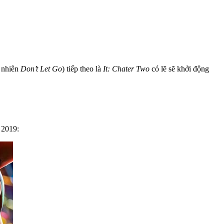
u nhiên
Don’t Let Go
) tiếp theo là
It: Chater Two
có lẽ sẽ khởi động
 2019: