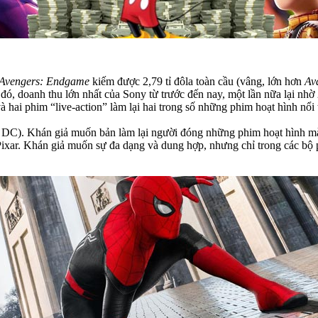
Avengers: Endgame
kiếm được 2,79 tỉ đôla toàn cầu (vâng, lớn hơn
Av
ó, doanh thu lớn nhất của Sony từ trước đến nay, một lần nữa lại nhờ 2
và hai phim “live-action” làm lại hai trong số những phim hoạt hình nổi
C). Khán giả muốn bản làm lại người đóng những phim hoạt hình mà h
 Pixar. Khán giả muốn sự đa dạng và dung hợp, nhưng chỉ trong các b