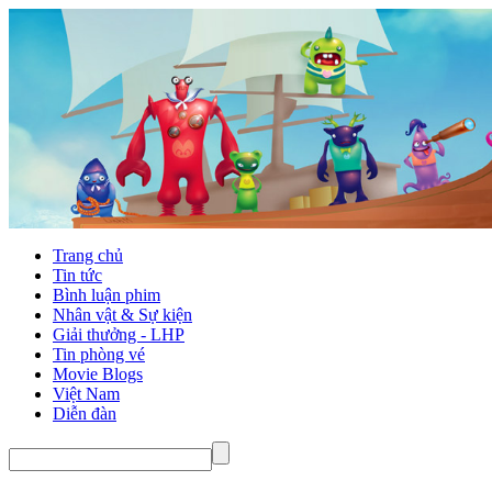
Trang chủ
Tin tức
Bình luận phim
Nhân vật & Sự kiện
Giải thưởng - LHP
Tin phòng vé
Movie Blogs
Việt Nam
Diễn đàn