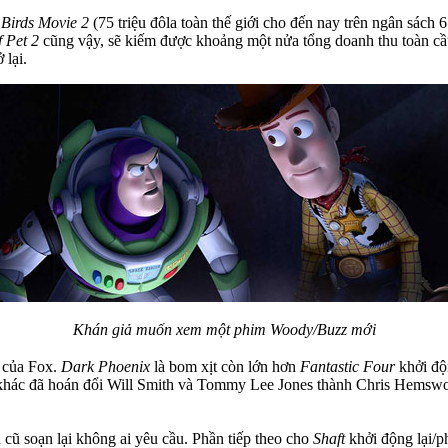
Birds Movie 2
(75 triệu đôla toàn thế giới cho đến nay trên ngân sách
f Pet 2
cũng vậy, sẽ kiếm được khoảng một nửa tổng doanh thu toàn cầu 
 lại.
Khán giả muốn xem một phim Woody/Buzz mới
của Fox.
Dark Phoenix
là bom xịt còn lớn hơn
Fantastic Four
khởi độn
hác đã hoán đổi Will Smith và Tommy Lee Jones thành Chris Hemswor
 cũ soạn lại không ai yêu cầu. Phần tiếp theo cho
Shaft
khởi động lại/