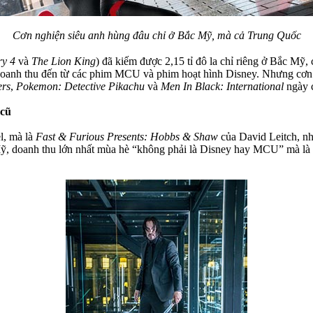
Cơn nghiện siêu anh hùng đâu chỉ ở Bắc Mỹ, mà cả Trung Quốc
ry 4
và
The Lion King
) đã kiếm được 2,15 tỉ đô la chỉ riêng ở Bắc Mỹ
g doanh thu đến từ các phim MCU và phim hoạt hình Disney. Nhưng cơn
ers
,
Pokemon: Detective Pikachu
và
Men In Black: International
ngày c
 cũ
l, mà là
Fast & Furious Presents: Hobbs & Shaw
của David Leitch, nh
c Mỹ, doanh thu lớn nhất mùa hè “không phải là Disney hay MCU” mà là