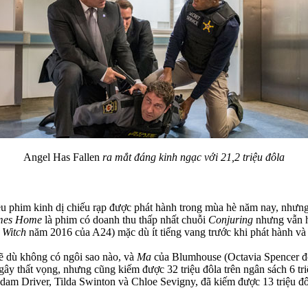
Angel Has Fallen
ra mắt đáng kinh ngạc với 21,2 triệu đôla
ều phim kinh dị chiếu rạp được phát hành trong mùa hè năm nay, nhưng 
mes Home
là phim có doanh thu thấp nhất chuỗi
Conjuring
nhưng vẫn hố
 Witch
năm 2016 của A24) mặc dù ít tiếng vang trước khi phát hành và 
ẽ dù không có ngôi sao nào, và
Ma
của Blumhouse (Octavia Spencer đón
ây thất vọng, nhưng cũng kiếm được 32 triệu đôla trên ngân sách 6 tr
dam Driver, Tilda Swinton và Chloe Sevigny, đã kiếm được 13 triệu đôla