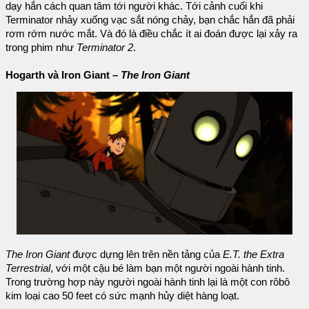
dạy hắn cách quan tâm tới người khác. Tới cảnh cuối khi
Terminator nhảy xuống vạc sắt nóng chảy, bạn chắc hắn đã phải
rơm rớm nước mắt. Và đó là điều chắc ít ai đoán được lại xảy ra
trong phim như
Terminator 2
.
Hogarth và Iron Giant –
The Iron Giant
The Iron Giant
được dựng lên trên nền tảng của
E.T. the Extra
Terrestrial
, với một cậu bé làm bạn một người ngoài hành tinh.
Trong trường hợp này người ngoài hành tinh lại là một con rôbô
kim loại cao 50 feet có sức mạnh hủy diệt hàng loạt.