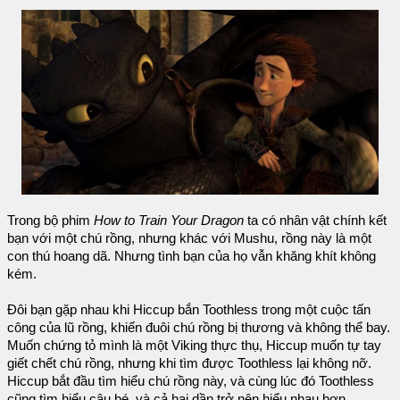
Trong bộ phim
How to Train Your Dragon
ta có nhân vật chính kết
bạn với một chú rồng, nhưng khác với Mushu, rồng này là một
con thú hoang dã. Nhưng tình bạn của họ vẫn khăng khít không
kém.
Đôi bạn gặp nhau khi Hiccup bắn Toothless trong một cuộc tấn
công của lũ rồng, khiến đuôi chú rồng bị thương và không thể bay.
Muốn chứng tỏ mình là một Viking thực thụ, Hiccup muốn tự tay
giết chết chú rồng, nhưng khi tìm được Toothless lại không nỡ.
Hiccup bắt đầu tìm hiểu chú rồng này, và cùng lúc đó Toothless
cũng tìm hiểu cậu bé, và cả hai dần trở nên hiểu nhau hơn.