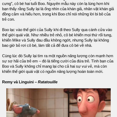
cưng”, cô bé hai tuổi Boo. Nguyên mẫu này còn lạ lùng hơn khi
bạn thấy rằng Sully lại là ống nhìn của khán giả, nhân vật khán giả
đồng cảm và hiểu hơn, trong khi Boo chỉ nói những lời bi bô của
trẻ con.
Boo lạc vào thế giới của Sully khi đi theo Sully qua cánh cửa vào
thế giới quái vật. Như nhiều trẻ nhỏ, cô bé khiến mọi thứ rối tung,
khiến Mike và Sully đau đầu không ngớt, nhưng Sully lại không
bao giờ bỏ rơi cô bé, làm tất cả để đưa cô bé về nhà.
Cùng lúc đó Sully lại tìm ra một nguồn năng lượng còn mạnh hơn
sự sợ hãi của trẻ em – đó là tiếng cười của đứa trẻ. Tình bạn của
Boo và Sully không chỉ mang lại cho cả hai sự vui vẻ, mà còn
khiến thế giới quái vật có nguồn năng lượng hoàn toàn mới.
Remy và Linguini –
Ratatouille