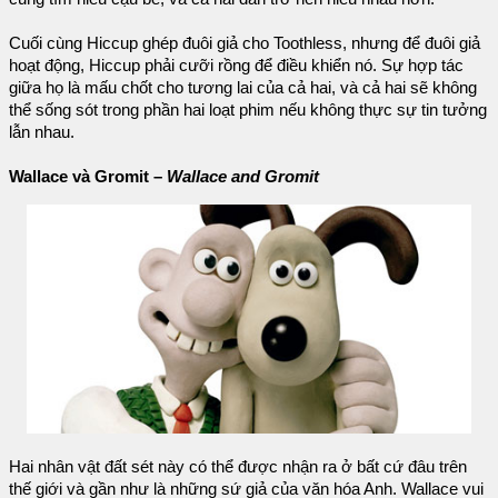
Cuối cùng Hiccup ghép đuôi giả cho Toothless, nhưng để đuôi giả
hoạt động, Hiccup phải cưỡi rồng để điều khiển nó. Sự hợp tác
giữa họ là mấu chốt cho tương lai của cả hai, và cả hai sẽ không
thể sống sót trong phần hai loạt phim nếu không thực sự tin tưởng
lẫn nhau.
Wallace và Gromit –
Wallace and Gromit
Hai nhân vật đất sét này có thể được nhận ra ở bất cứ đâu trên
thế giới và gần như là những sứ giả của văn hóa Anh. Wallace vui