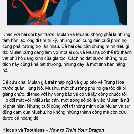
Khác với hai đôi bạn trước, Mulan và Mushu không phải là những
tâm hồn lạc lõng đi tìm tri kỷ, nhưng cuối cùng đến cuối phim họ
cũng phải tương trợ lẫn nhau. Cả hai đều cần chứng minh điều gì
đó: Mulan xứng đáng làm vợ một ai đó, và Musha có thể trở thành
vật phù hộ đáng kính của gia tộc. Cách họ đạt được những mục
đích này cũng khá bất thường, nhưng đây là một tình bạn năng
nổ.
Để cứu cha, Mulan giả trai nhập ngũ và giúp bảo vệ Trung Hoa
trước quân Hung Nô. Mushu, một chú rồng phù hộ gia tộc đã bị
giáng chức, đi theo với hy vọng bảo vệ cô và lấy công chuộc tội.
Họ đối mặt với nhiều rào cản, một trong số đó là việc Mulan là nữ
bị phát hiện. Nhưng cuối cùng với trí thông minh của Mulan và sự
dũng cảm của Mushu, họ không những thành công mà còn cứu
được cả hoàng đế.
Hiccup và Toothless –
How to Train Your Dragon