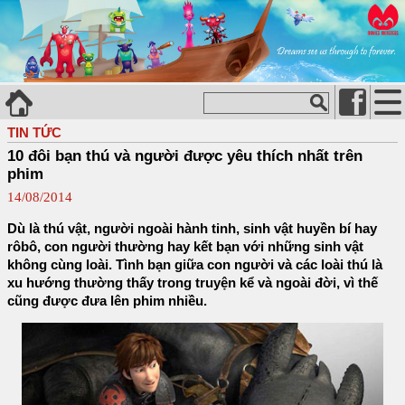
TIN TỨC
10 đôi bạn thú và người được yêu thích nhất trên
phim
14/08/2014
Dù là thú vật, người ngoài hành tinh, sinh vật huyền bí hay
rôbô, con người thường hay kết bạn với những sinh vật
không cùng loài. Tình bạn giữa con người và các loài thú là
xu hướng thường thấy trong truyện kể và ngoài đời, vì thế
cũng được đưa lên phim nhiều.