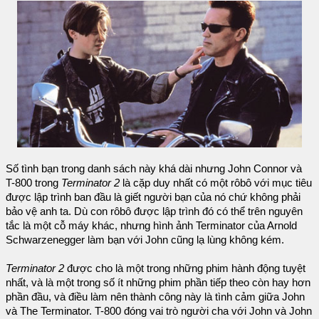
Số tình bạn trong danh sách này khá dài nhưng John Connor và
T-800 trong
Terminator 2
là cặp duy nhất có một rôbô với mục tiêu
được lập trình ban đầu là giết người bạn của nó chứ không phải
bảo vệ anh ta. Dù con rôbô được lập trình đó có thể trên nguyên
tắc là một cỗ máy khác, nhưng hình ảnh Terminator của Arnold
Schwarzenegger làm bạn với John cũng lạ lùng không kém.
Terminator 2
được cho là một trong những phim hành động tuyệt
nhất, và là một trong số ít những phim phần tiếp theo còn hay hơn
phần đầu, và điều làm nên thành công này là tình cảm giữa John
và The Terminator. T-800 đóng vai trò người cha với John và John