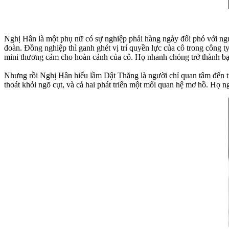
Nghị Hân là một phụ nữ có sự nghiệp phải hàng ngày đối phó với ng
đoàn. Đồng nghiệp thì ganh ghét vị trí quyền lực của cô trong công 
mini thương cảm cho hoàn cảnh của cô. Họ nhanh chóng trở thành bạn
Nhưng rồi Nghị Hân hiểu lầm Dật Thăng là người chỉ quan tâm đến ti
thoát khỏi ngõ cụt, và cả hai phát triển một mối quan hệ mơ hồ. Họ ng