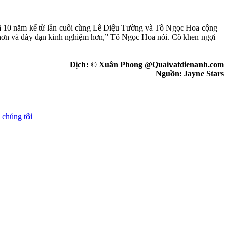
đã 10 năm kể từ lần cuối cùng Lê Diệu Tường và Tô Ngọc Hoa cộng
nh hơn và dày dạn kinh nghiệm hơn,” Tô Ngọc Hoa nói. Cô khen ngợi
Dịch: © Xuân Phong @Quaivatdienanh.com
Nguồn: Jayne Stars
 chúng tôi