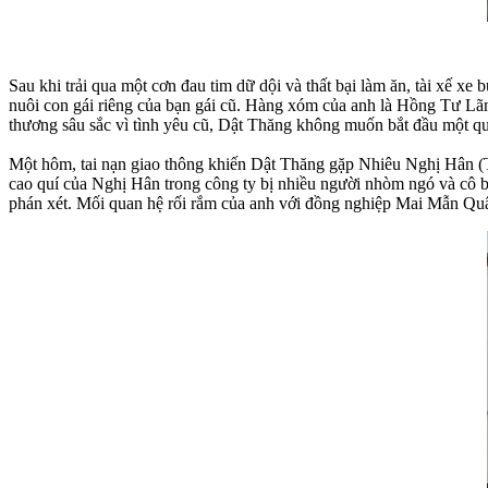
Sau khi trải qua một cơn đau tim dữ dội và thất bại làm ăn, tài xế 
nuôi con gái riêng của bạn gái cũ. Hàng xóm của anh là Hồng Tư L
thương sâu sắc vì tình yêu cũ, Dật Thăng không muốn bắt đầu một q
Một hôm, tai nạn giao thông khiến Dật Thăng gặp Nhiêu Nghị Hân (T
cao quí của Nghị Hân trong công ty bị nhiều người nhòm ngó và cô b
phán xét. Mối quan hệ rối rắm của anh với đồng nghiệp Mai Mẫn Qu