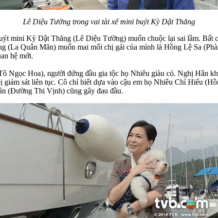
Lê Diệu Tường trong vai tài xế mini buýt Kỳ Dật Thăng
xe buýt mini Kỳ Dật Thăng (Lê Diệu Tường) muốn chuộc lại sai lầm. Bất
ãng (La Quân Mãn) muốn mai mối chị gái của mình là Hồng Lệ Sa (Phà
uan hệ mới.
ô Ngọc Hoa), người đứng đầu gia tộc họ Nhiêu giàu có. Nghị Hân khâm
ị giám sát liên tục. Cô chỉ biết dựa vào cậu em họ Nhiêu Chí Hiếu (
ân (Đường Thi Vịnh) cũng gây đau đầu.