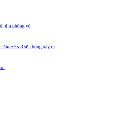
nh thu phòng vé
n America 3
sẽ không xảy ra
son