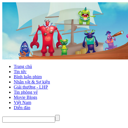
Trang chủ
Tin tức
Bình luận phim
Nhân vật & Sự kiện
Giải thưởng - LHP
Tin phòng vé
Movie Blogs
Việt Nam
Diễn đàn