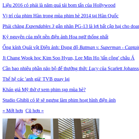
Liệu 2016 có phải là năm quá tải bom tấn của Hollywood
Vị trí của phim Hàn trong mùa phim hè 2014 tại Hàn Quốc
Phải chăng
Expendables 3
gắn nhãn PG-13 là lợi bất cập hại cho doa
Kỷ nguyên của một nền điện ảnh Hoa ngữ thống nhất
Ống kính Quái vật Điện ảnh: Đụng độ
Batman v. Superman
- Captai
Ji Chang Wook học Kim Soo Hyun, Lee Min Ho 'tấn công' châu Á
Cần bao nhiêu phần não bộ để thưởng thức
Lucy
của Scarlett Johans
Thế hệ các 'anh già' TVB quay lại
Khán giả Mỹ thờ ơ xem phim rạp mùa hè?
Studio Ghibli có lẽ sẽ ngưng làm phim hoạt hình điện ảnh
« Mới hơn
Cũ hơn »