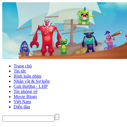
Trang chủ
Tin tức
Bình luận phim
Nhân vật & Sự kiện
Giải thưởng - LHP
Tin phòng vé
Movie Blogs
Việt Nam
Diễn đàn