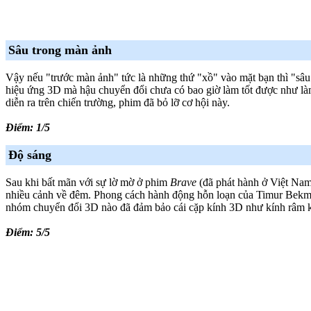
Sâu trong màn ảnh
Vậy nếu "trước màn ảnh" tức là những thứ "xồ" vào mặt bạn thì "sâu 
hiệu ứng 3D mà hậu chuyển đổi chưa có bao giờ làm tốt được như l
diễn ra trên chiến trường, phim đã bỏ lỡ cơ hội này.
Điểm: 1/5
Độ sáng
Sau khi bất mãn với sự lờ mờ ở phim
Brave
(đã phát hành ở Việt Nam
nhiều cảnh về đêm. Phong cách hành động hỗn loạn của Timur Bekmam
nhóm chuyển đổi 3D nào đã đảm bảo cái cặp kính 3D như kính râm k
Điểm: 5/5