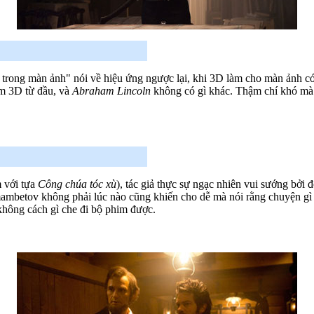
trong màn ảnh" nói về hiệu ứng ngược lại, khi 3D làm cho màn ảnh có 
àm 3D từ đầu, và
Abraham Lincoln
không có gì khác. Thậm chí khó mà n
 với tựa
Công chúa tóc xù
), tác giả thực sự ngạc nhiên vui sướng bởi
betov không phải lúc nào cũng khiến cho dễ mà nói rằng chuyện gì đa
hông cách gì che đi bộ phim được.