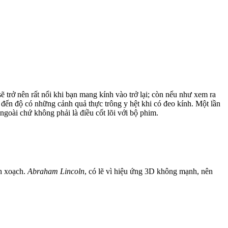
ẽ trở nên rất nổi khi bạn mang kính vào trở lại; còn nếu như xem ra
 đến độ có những cảnh quả thực trông y hệt khi có đeo kính. Một lần
oài chứ không phải là điều cốt lõi với bộ phim.
nh xoạch.
Abraham Lincoln
, có lẽ vì hiệu ứng 3D không mạnh, nên