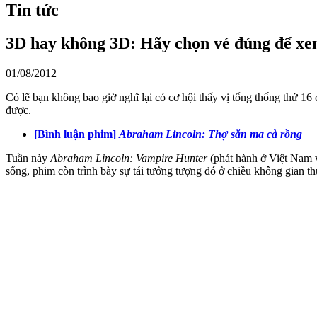
Tin tức
3D hay không 3D: Hãy chọn vé đúng để x
01/08/2012
Có lẽ bạn không bao giờ nghĩ lại có cơ hội thấy vị tổng thống thứ 
được.
[Bình luận phim]
Abraham Lincoln: Thợ săn ma cà rồng
Tuần này
Abraham Lincoln: Vampire Hunter
(phát hành ở Việt Nam 
sống, phim còn trình bày sự tái tưởng tượng đó ở chiều không gian th