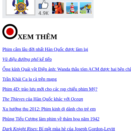
XEM THÊM
Phim câm lâu đời nhất Hàn Quốc được làm lại
Vũ điệu đường phố
kế tiếp
Ống kính Quái vật Điện ảnh: Wanda thâu tóm ACM được hai bên chí
Trần Khải Ca la cà trên mạng
Phim 4D: trào lưu mới cho các rạp chiếu phim Mỹ?
The Thieves
của Hàn Quốc khác với
Ocean
Xu hướng thu 2012: Phim kinh dị dành cho trẻ em
Phùng Tiểu Cương làm phim về thảm họa năm 1942
Dark Knight Rises
: Bí mật mùa hè của Joseph Gordon-Levitt