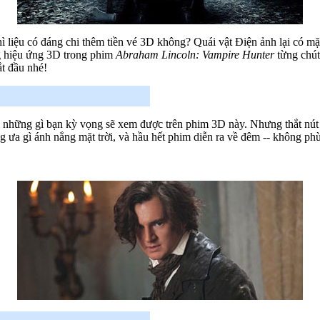
ì liệu có đáng chi thêm tiền vé 3D không? Quái vật Điện ảnh lại có mặt
g hiệu ứng 3D trong phim
Abraham Lincoln: Vampire Hunter
từng chút
ắt đầu nhé!
ới những gì bạn kỳ vọng sẽ xem được trên phim 3D này. Nhưng thắt nút
g ưa gì ánh nắng mặt trời, và hầu hết phim diễn ra về đêm -- không ph