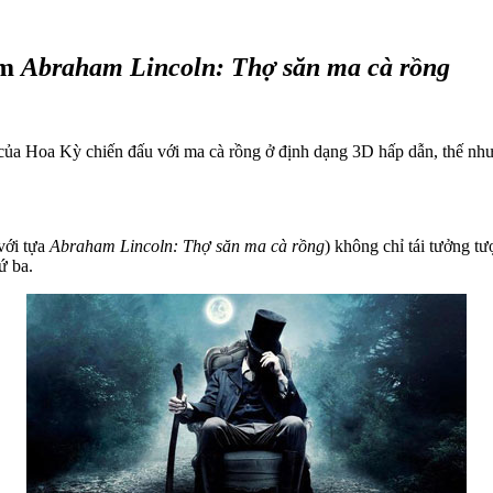
em
Abraham Lincoln: Thợ săn ma cà rồng
16 của Hoa Kỳ chiến đấu với ma cà rồng ở định dạng 3D hấp dẫn, thế n
với tựa
Abraham Lincoln: Thợ săn ma cà rồng
) không chỉ tái tưởng t
ứ ba.