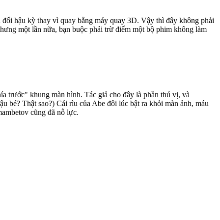
 đổi hậu kỳ thay vì quay bằng máy quay 3D. Vậy thì đây không phải
 Nhưng một lần nữa, bạn buộc phải trừ điểm một bộ phim không làm
ía trước" khung màn hình. Tác giả cho đây là phần thú vị, và
cậu bé? Thật sao?) Cái rìu của Abe đôi lúc bật ra khỏi màn ảnh, máu
mambetov cũng đã nỗ lực.