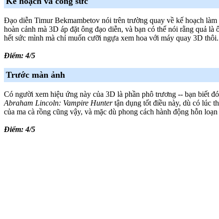
Kế hoạch và công sức
Đạo diễn Timur Bekmambetov nói trên trường quay về kế hoạch làm 
hoàn cảnh mà 3D áp đặt ông đạo diễn, và bạn có thể nói rằng quả là
hết sức mình mà chỉ muốn cưỡi ngựa xem hoa với máy quay 3D thôi.
Điểm: 4/5
Trước màn ảnh
Có người xem hiệu ứng này của 3D là phần phô trương -- bạn biết đó,
Abraham Lincoln: Vampire Hunter
tận dụng tốt điều này, dù có lúc t
của ma cà rồng cũng vậy, và mặc dù phong cách hành động hỗn loạn 
Điểm: 4/5