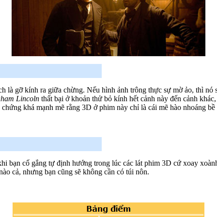
h là gỡ kính ra giữa chừng. Nếu hình ảnh trông thực sự mờ ảo, thì nó s
ham Lincoln
thất bại ở khoản thử bỏ kính hết cảnh này đến cảnh khác,
 chứng khá mạnh mẽ rằng 3D ở phim này chỉ là cái mẽ hào nhoáng bề ng
 khi bạn cố gắng tự định hướng trong lúc các lát phim 3D cứ xoay xoà
nào cả, nhưng bạn cũng sẽ không cần có túi nôn.