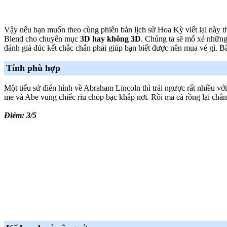
Vậy nếu bạn muốn theo cùng phiên bản lịch sử Hoa Kỳ viết lại này th
Blend cho chuyên mục
3D hay không 3D
. Chúng ta sẽ mổ xẻ nhữn
đánh giá đúc kết chắc chắn phải giúp bạn biết được nên mua vé gì. B
Tính phù hợp
Một tiểu sử điển hình về Abraham Lincoln thì trái ngược rất nhiều v
me và Abe vung chiếc rìu chóp bạc khắp nơi. Rồi ma cà rồng lại chẳn
Điểm: 3/5