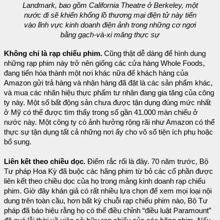
Landmark, bao gồm California Theatre ở Berkeley, một
nước đi sẽ khiến khổng lồ thương mại điện tử này tiến
vào lĩnh vực kinh doanh điện ảnh trong những cơ ngơi
bằng gạch-và-xi măng thực sự
Không chỉ là rạp chiếu phim.
Cũng thật dễ dàng để hình dung
những rạp phim này trở nên giống các cửa hàng Whole Foods,
đang tiến hóa thành một nơi khác nữa để khách hàng của
Amazon gửi trả hàng và nhận hàng đã đặt là các sản phẩm khác,
và mua các nhãn hiệu thực phẩm tư nhân đang gia tăng của công
ty này. Một số bất động sản chưa được tận dụng đúng mức nhất
ở Mỹ có thể được tìm thấy trong số gần 41.000 màn chiếu ở
nước này. Một công ty có ảnh hưởng rộng rãi như Amazon có thể
thực sự tận dụng tất cả những nơi ấy cho vô số tiện ích phụ hoặc
bổ sung.
Liên kết theo chiều dọc.
Điểm rắc rối là đây. 70 năm trước, Bộ
Tư pháp Hoa Kỳ đã buộc các hãng phim từ bỏ các cổ phần được
liên kết theo chiều dọc của họ trong mảng kinh doanh rạp chiếu
phim. Giờ đây khán giả có rất nhiều lựa chọn để xem mọi loại nội
dung trên toàn cầu, hơn bất kỳ chuỗi rạp chiếu phim nào, Bộ Tư
pháp đã báo hiệu rằng họ có thể điều chỉnh “điều luật Paramount”