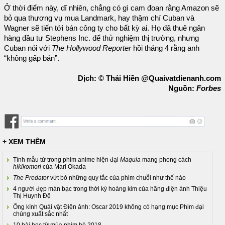
Ở thời điểm này, dĩ nhiên, chẳng có gì cam đoan rằng Amazon sẽ
bỏ qua thương vụ mua Landmark, hay thậm chí Cuban và
Wagner sẽ tiến tới bán công ty cho bất kỳ ai. Họ đã thuê ngân
hàng đầu tư Stephens Inc. để thử nghiệm thị trường, nhưng
Cuban nói với
The Hollywood Reporter
hồi tháng 4 rằng anh
“không gấp bán”.
Dịch: © Thái Hiền @Quaivatdienanh.com
Nguồn:
Forbes
+ XEM THÊM
Tình mẫu tử trong phim anime hiện đại
Maquia
mang phong cách
hikikomori
của Mari Okada
The Predator
vứt bỏ những quy tắc của phim chuỗi như thế nào
4 người đẹp màn bạc trong thời kỳ hoàng kim của hãng điện ảnh Thiệu
Thị Huynh Đệ
Ống kính Quái vật Điện ảnh: Oscar 2019 không có hạng mục Phim đại
chúng xuất sắc nhất
10 bài học từ mùa phim hè 2018