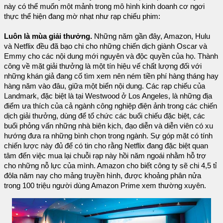
này có thể muốn một mảnh trong mô hình kinh doanh cơ ngơi
thực thể hiện đang mờ nhạt như rạp chiếu phim:
Luôn là mùa giải thưởng.
Những năm gần đây, Amazon, Hulu
và Netflix đều đã bạo chi cho những chiến dịch giành Oscar và
Emmy cho các nội dung mới nguyên và độc quyền của họ. Thành
công về mặt giải thưởng là một tín hiệu vế chất lượng đối với
những khán giả đang cố tìm xem nên ném tiền phí hàng tháng hay
hàng năm vào đâu, giữa một biển nội dung. Các rạp chiếu của
Landmark, đặc biệt là tại Westwood ở Los Angeles, là những địa
điểm ưa thích của cả ngành công nghiệp điện ảnh trong các chiến
dịch giải thưởng, dùng để tổ chức các buổi chiếu đặc biệt, các
buổi phỏng vấn những nhà biên kịch, đạo diễn và diễn viên có xu
hướng đưa ra những bình chọn trong ngành. Sự góp mặt có tính
chiến lược này đủ để có tin cho rằng Netflix đang đặc biệt quan
tâm đến việc mua lại chuỗi rạp này hồi năm ngoái nhằm hỗ trợ
cho những nỗ lực của mình. Amazon cho biết công ty sẽ chi 4,5 tỉ
đôla năm nay cho mảng truyền hình, được khoảng phân nửa
trong 100 triệu người dùng Amazon Prime xem thường xuyên.