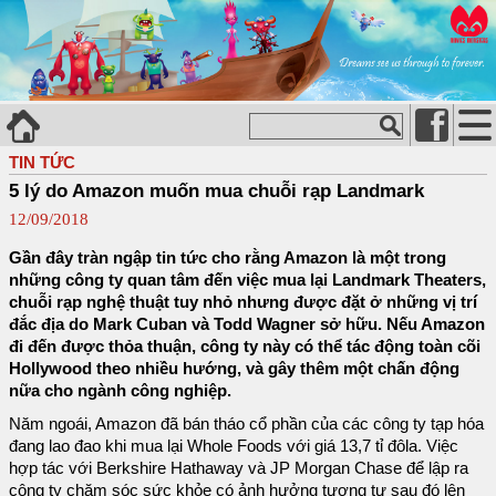
TIN TỨC
5 lý do Amazon muốn mua chuỗi rạp Landmark
12/09/2018
Gần đây tràn ngập tin tức cho rằng Amazon là một trong
những công ty quan tâm đến việc mua lại Landmark Theaters,
chuỗi rạp nghệ thuật tuy nhỏ nhưng được đặt ở những vị trí
đắc địa do Mark Cuban và Todd Wagner sở hữu. Nếu Amazon
đi đến được thỏa thuận, công ty này có thể tác động toàn cõi
Hollywood theo nhiều hướng, và gây thêm một chấn động
nữa cho ngành công nghiệp.
Năm ngoái, Amazon đã bán tháo cổ phần của các công ty tạp hóa
đang lao đao khi mua lại Whole Foods với giá 13,7 tỉ đôla. Việc
hợp tác với Berkshire Hathaway và JP Morgan Chase để lập ra
công ty chăm sóc sức khỏe có ảnh hưởng tương tự sau đó lên