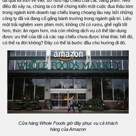
đã quá lỗi thời về việc sở hữu rạp chiếu của các hãng phim. Nếu
điều đó xảy ra, chúng ta có thể chứng kiến một cuộc đua thâu tóm
trong ngành kinh doanh rạp chiếu loạng choạng lâu nay bởi những
công ty đã và đang cố gắng bành trướng trong ngành giải trí. Liệu
một trải nghiệm xem phim mới, không chỉ có rượu, ghế ngồi tốt
hơn, thức ăn ngon hơn, mà còn những dịch vụ có thể tận dụng
được ưu thế của tất cả các rạp chiếu chưa được khai thác hết đó,
có thể ra đời không? Đây có thể là bước đầu cho hướng đi đó.
Cửa hàng Whole Foods giờ đây phục vụ cả khách
hàng của Amazon