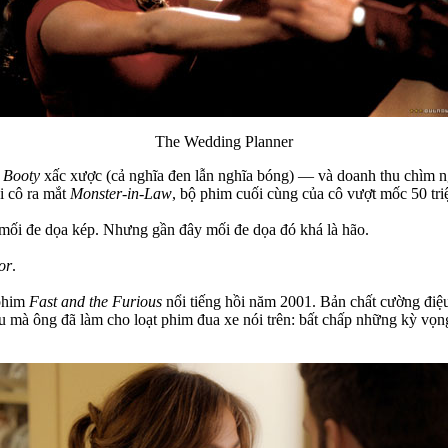
The Wedding Planner
c
Booty
xấc xược (cả nghĩa đen lẫn nghĩa bóng) — và doanh thu chìm n
i cô ra mắt
Monster-in-Law
, bộ phim cuối cùng của cô vượt mốc 50 tri
 mối đe dọa kép. Nhưng gần đây mối đe dọa đó khá là hão.
or
.
 phim
Fast and the Furious
nổi tiếng hồi năm 2001. Bản chất cường điệ
mà ông đã làm cho loạt phim đua xe nói trên: bất chấp những kỳ vọng 