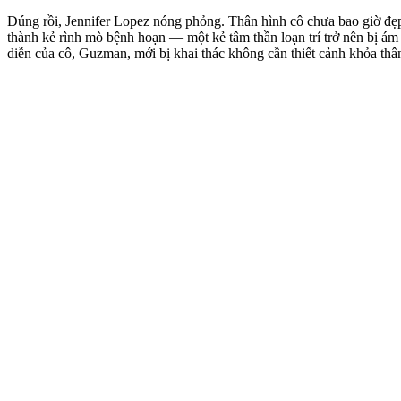
Đúng rồi, Jennifer Lopez nóng phỏng. Thân hình cô chưa bao giờ đẹp
thành kẻ rình mò bệnh hoạn — một kẻ tâm thần loạn trí trở nên bị á
diễn của cô, Guzman, mới bị khai thác không cần thiết cảnh khỏa thâ