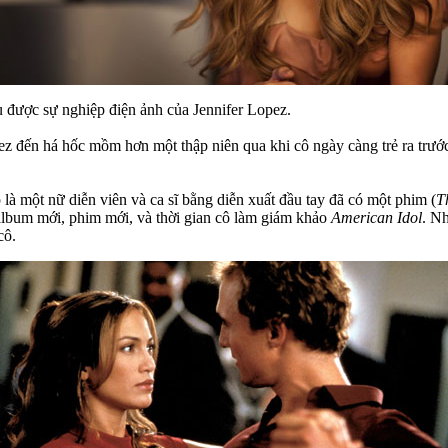
u được sự nghiệp điện ảnh của Jennifer Lopez.
 đến há hốc mồm hơn một thập niên qua khi cô ngày càng trẻ ra trước 
là một nữ diễn viên và ca sĩ bằng diễn xuất đầu tay đã có một phim (
T
album mới, phim mới, và thời gian cô làm giám khảo
American Idol
. Nh
cô.