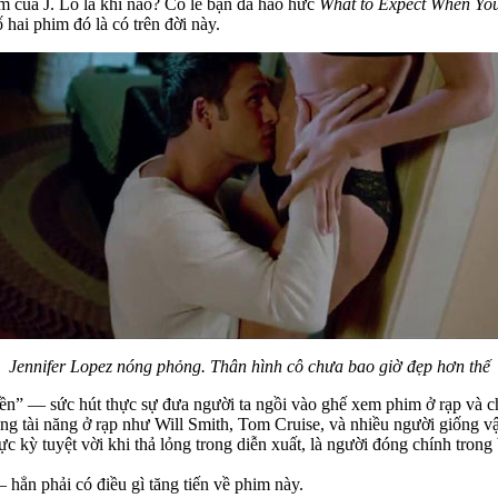
im của J. Lo là khi nào? Có lẽ bạn đã háo hức
What to Expect When You
 hai phim đó là có trên đời này.
Jennifer Lopez nóng phỏng. Thân hình cô chưa bao giờ đẹp hơn thế
iền” — sức hút thực sự đưa người ta ngồi vào ghế xem phim ở rạp và c
ững tài năng ở rạp như Will Smith, Tom Cruise, và nhiều người giống vậ
ực kỳ tuyệt vời khi thả lỏng trong diễn xuất, là người đóng chính tron
ẳn phải có điều gì tăng tiến về phim này.