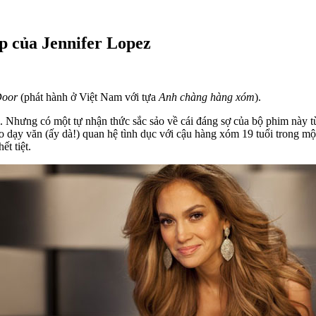
ệp của Jennifer Lopez
Door
(phát hành ở Việt Nam với tựa
Anh chàng hàng xóm
).
. Nhưng có một tự nhận thức sắc sảo về cái đáng sợ của bộ phim này từ
 dạy văn (ấy dà!) quan hệ tình dục với cậu hàng xóm 19 tuổi trong một c
ết tiệt.