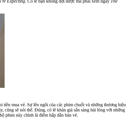
’re Expecting
. Có lẽ bạn không đợi được mà phải xem ngay
The
hi tiền mua vé. Sự lên ngôi của các phim chuỗi và những thương hiệu
y, cũng sẽ nói thế. Đúng, có lẽ khán giả sẵn sàng hài lòng với những
g bộ phim này chính là điểm hấp dẫn bán vé.