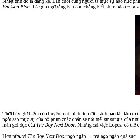
Nhiệt tình đó là đáng kể. Lần cuối cùng người ta thực sự háo hức ph
Back-up Plan
. Tác giả ngờ rằng bạn còn chẳng biết phim nào trong số
Thời bây giờ hiếm có chuyện một minh tinh điện ảnh nào là “làm ra t
ngôi sao thực sự của bộ phim chắc chắn sẽ nói thế, sự sụt giá của nh
màn gợi dục của
The Boy Next Door
. Nhưng cái việc Lopez, có thể c
Hơn nữa, vì
The Boy Next Door
ngớ ngẩn — mà ngớ ngẩn quá sức — h