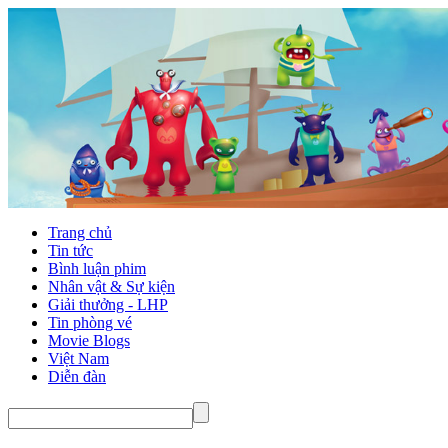
Trang chủ
Tin tức
Bình luận phim
Nhân vật & Sự kiện
Giải thưởng - LHP
Tin phòng vé
Movie Blogs
Việt Nam
Diễn đàn